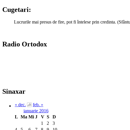
Cugetari:
Lucrurile mai presus de fire, pot fi întelese prin credinta. (Sfâ
Radio Ortodox
Sinaxar
« dec.
feb. »
ianuarie 2016
L
Ma
Mi
J
V
S
D
1
2
3
4
5
6
7
8
9
10