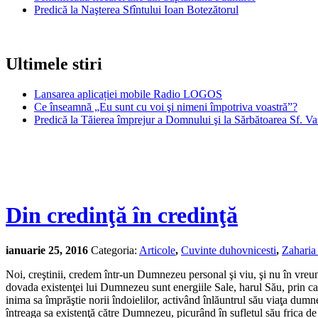
Predică la Naşterea Sfîntului Ioan Botezătorul
Ultimele stiri
Lansarea aplicației mobile Radio LOGOS
Ce înseamnă „Eu sunt cu voi şi nimeni împotriva voastră”?
Predică la Tăierea împrejur a Domnului şi la Sărbătoarea Sf. Va
Din credinţă în credinţă
ianuarie 25, 2016
Categoria:
Articole
,
Cuvinte duhovnicesti
,
Zaharia
Noi, creştinii, credem într-un Dumnezeu personal şi viu, şi nu în vreun
dovada existenţei lui Dumnezeu sunt energiile Sale, harul Său, prin car
inima sa împrăştie norii îndoielilor, activând înlăuntrul său viaţa dum
întreaga sa existenţă către Dumnezeu, picurând în sufletul său frica d