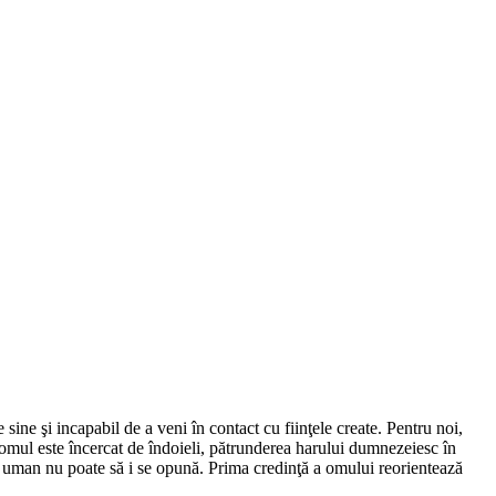
ine şi incapabil de a veni în contact cu fiinţele create. Pentru noi,
 omul este încercat de îndoieli, pătrunderea harului dumnezeiesc în
nt uman nu poate să i se opună. Prima credinţă a omului reorientează