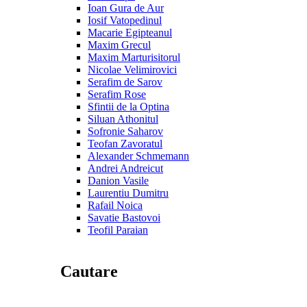
Ioan Gura de Aur
Iosif Vatopedinul
Macarie Egipteanul
Maxim Grecul
Maxim Marturisitorul
Nicolae Velimirovici
Serafim de Sarov
Serafim Rose
Sfintii de la Optina
Siluan Athonitul
Sofronie Saharov
Teofan Zavoratul
Alexander Schmemann
Andrei Andreicut
Danion Vasile
Laurentiu Dumitru
Rafail Noica
Savatie Bastovoi
Teofil Paraian
Cautare