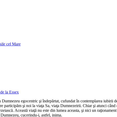
sile cel Mare
 de la Essex
 Dumnezeu egocentric şi îndepărtat, cufundat în contemplarea iubirii de s
e participăm şi noi la viaţa Sa, viaţa Dumnezeirii. Chiar şi atunci când
nezeiască. Această viaţă nu este din lumea aceasta, şi nici un raţioname
e Dumnezeu, cucerindu-i, astfel, inima.