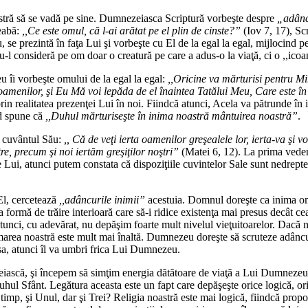
astră să se vadă pe sine. Dumnezeiasca Scriptură vorbeşte despre
„adânc
reabă:
,,Ce este omul, că l-ai arătat pe el plin de cinste?”
(Iov 7, 17), Sc
, se prezintă în faţa Lui şi vorbeşte cu El de la egal la egal, mijlocind 
-l consideră pe om doar o creatură pe care a adus-o la viaţă, ci o ,,icoa
 îi vorbeşte omului de la egal la egal:
,,Oricine va mărturisi pentru Mi
 oamenilor, şi Eu Mă voi lepăda de el înaintea Tatălui Meu, Care este în
rin realitatea prezenţei Lui în noi. Fiindcă atunci, Acela va pătrunde în
nd spune că
,,Duhul mărturiseşte în inima noastră mântuirea noastră”
.
e cuvântul Său:
,, Că de veţi ierta oamenilor greşealele lor, ierta-va şi 
tre, precum şi noi iertăm greşiţilor noştri”
(Matei 6, 12). La prima vedere
e Lui, atunci putem constata că dispoziţiile cuvintelor Sale sunt nedrepte
El, cercetează
,,adâncurile inimii”
acestuia. Domnul doreşte ca inima 
a formă de trăire interioară care să-i ridice existenţa mai presus decât ce
 atunci, cu adevărat, nu depăşim foarte mult nivelul vieţuitoarelor. Dacă n
area noastră este mult mai înaltă. Dumnezeu doreşte să scruteze adâncu
sa, atunci îl va umbri frica Lui Dumnezeu.
zeiască, şi începem să simţim energia dătătoare de viaţă a Lui Dumnezeu
Sfânt. Legătura aceasta este un fapt care depăşeşte orice logică, ori
imp, şi Unul, dar şi Trei? Religia noastră este mai logică, fiindcă prop