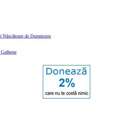
tei Născătoare de Dumnezeu
e Galbene