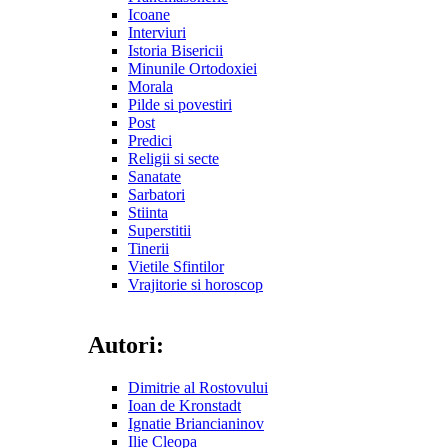
Icoane
Interviuri
Istoria Bisericii
Minunile Ortodoxiei
Morala
Pilde si povestiri
Post
Predici
Religii si secte
Sanatate
Sarbatori
Stiinta
Superstitii
Tinerii
Vietile Sfintilor
Vrajitorie si horoscop
Autori:
Dimitrie al Rostovului
Ioan de Kronstadt
Ignatie Briancianinov
Ilie Cleopa