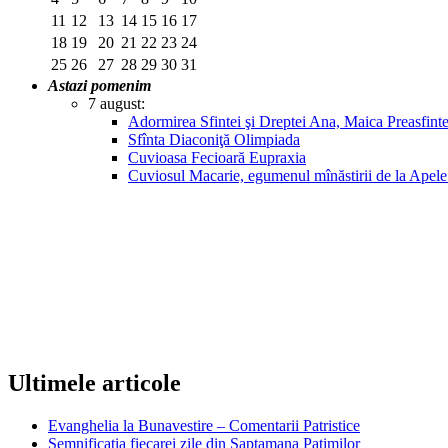
11
12
13
14
15
16
17
18
19
20
21
22
23
24
25
26
27
28
29
30
31
Astazi pomenim
7 august:
Adormirea Sfintei şi Dreptei Ana, Maica Preasfin
Sfînta Diaconiţă Olimpiada
Cuvioasa Fecioară Eupraxia
Cuviosul Macarie, egumenul mînăstirii de la Apel
Ultimele articole
Evanghelia la Bunavestire – Comentarii Patristice
Semnificatia fiecarei zile din Saptamana Patimilor