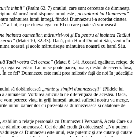
urile inimii”
(Psalm 62. 7) omului, care sunt cercetate de dimineaţa
riptura dă următorul răspuns: omul este
,,acuzatorul lui Dumnezeu”
pentru mântuirea lumii întregi, fiindcă Dumnezeu i-a acordat cinstea
nă” a Lui, ca pe cineva egal cu El cu care poate să vorbească.
ne înaintea oamenilor, mărturisi-voi şi Eu pentru el înaintea Tatălui
 ceruri”
(Matei 10, 32-33). Dacă, prin Harul Duhului Său, venim în
 inima noastră şi acolo mărturiseşte mântuirea noastră cu harul Său.
vouă Tatăl vostru Cel ceresc”
(Matei 6, 14). Această egalitate, reiese, de
, negarea iertării Lui ni se poate părea, poate, destul de severă. Însă,
. În ce fel? Dumnezeu este mult prea milostiv faţă de noi în judecăţile
omului să dobândească
,,minte şi simţiri dumnezeieşti”
(Pildele lui
a a animalelor. Vorbirea articulată ne diferenţiază de acestea. Dacă,
e vom petrece viaţa în griji lumeşti, atunci sufletul nostru va merge,
rile inimii oamenilor cu prezenţa sa dumnezeiască şi dătătoare de
, stabilim o relaţie personală cu Dumnezeul-Persoană, Acela Care s-a
ce gândire omenească. Cei de altă credinţă obiectează: ,,Nu putem
ovăduieşte că Dumnezeu este unul, este puternic şi are cutare şi cutare