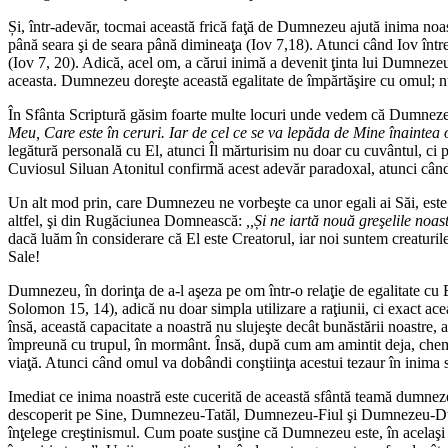
Și, într-adevăr, tocmai această frică faţă de Dumnezeu ajută inima no
până seara şi de seara până dimineaţa (Iov 7,18). Atunci când Iov înt
(Iov 7, 20). Adică, acel om, a cărui inimă a devenit ţinta lui Dumnezeu
aceasta. Dumnezeu doreşte această egalitate de împărtăşire cu omul; nu
În Sfânta Scriptură găsim foarte multe locuri unde vedem că Dumnezeu
Meu, Care este în ceruri. Iar de cel ce se va lepăda de Mine înaintea
legătură personală cu El, atunci Îl mărturisim nu doar cu cuvântul, ci p
Cuviosul Siluan Atonitul confirmă acest adevăr paradoxal, atunci câ
Un alt mod prin, care Dumnezeu ne vorbeşte ca unor egali ai Săi, est
altfel, şi din Rugăciunea Domnească:
,,Și ne iartă nouă greşelile noas
dacă luăm în considerare că El este Creatorul, iar noi suntem creaturil
Sale!
Dumnezeu, în dorinţa de a-l aşeza pe om într-o relaţie de egalitate cu 
Solomon 15, 14), adică nu doar simpla utilizare a raţiunii, ci exact ace
însă, această capacitate a noastră nu slujeşte decât bunăstării noastre,
împreună cu trupul, în mormânt. Însă, după cum am amintit deja, chem
viaţă. Atunci când omul va dobândi conştiinţa acestui tezaur în inima 
Imediat ce inima noastră este cucerită de această sfântă teamă dumne
descoperit pe Sine, Dumnezeu-Tatăl, Dumnezeu-Fiul şi Dumnezeu-Duhul 
înţelege creştinismul. Cum poate susţine că Dumnezeu este, în acelaşi t