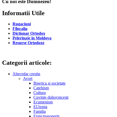
Cu noi este Dumnezeu!
Informatii Utile
Rugaciuni
Filocalia
Dictionar Ortodox
Pelerinaje in Moldova
Resurse Ortodoxe
Categorii articole:
Abecedar crestin
Avort
Biserica si societate
Catehism
Cultura
Cuvinte duhovnicesti
Ecumenism
EUtopia
Familia
Francmasonerie