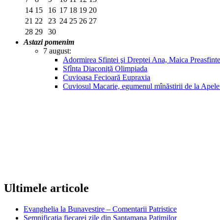
14
15
16
17
18
19
20
21
22
23
24
25
26
27
28
29
30
Astazi pomenim
7 august:
Adormirea Sfintei şi Dreptei Ana, Maica Preasfin
Sfînta Diaconiţă Olimpiada
Cuvioasa Fecioară Eupraxia
Cuviosul Macarie, egumenul mînăstirii de la Apel
Ultimele articole
Evanghelia la Bunavestire – Comentarii Patristice
Semnificatia fiecarei zile din Saptamana Patimilor