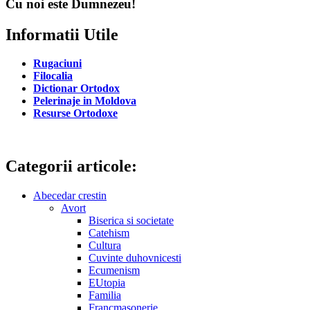
Cu noi este Dumnezeu!
Informatii Utile
Rugaciuni
Filocalia
Dictionar Ortodox
Pelerinaje in Moldova
Resurse Ortodoxe
Categorii articole:
Abecedar crestin
Avort
Biserica si societate
Catehism
Cultura
Cuvinte duhovnicesti
Ecumenism
EUtopia
Familia
Francmasonerie