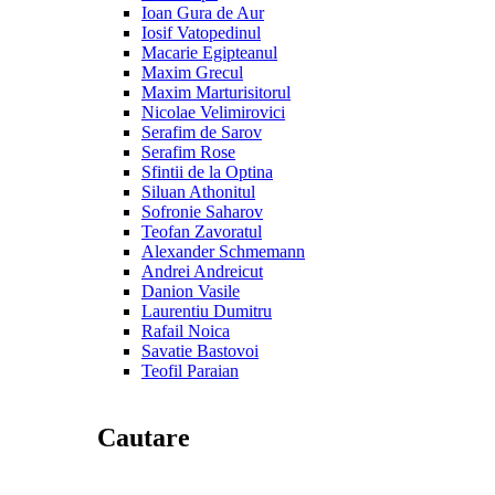
Ioan Gura de Aur
Iosif Vatopedinul
Macarie Egipteanul
Maxim Grecul
Maxim Marturisitorul
Nicolae Velimirovici
Serafim de Sarov
Serafim Rose
Sfintii de la Optina
Siluan Athonitul
Sofronie Saharov
Teofan Zavoratul
Alexander Schmemann
Andrei Andreicut
Danion Vasile
Laurentiu Dumitru
Rafail Noica
Savatie Bastovoi
Teofil Paraian
Cautare