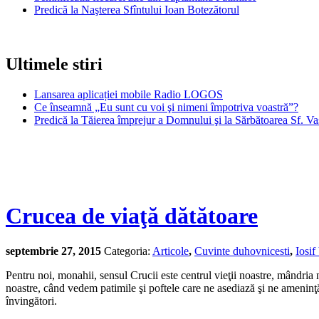
Predică la Naşterea Sfîntului Ioan Botezătorul
Ultimele stiri
Lansarea aplicației mobile Radio LOGOS
Ce înseamnă „Eu sunt cu voi şi nimeni împotriva voastră”?
Predică la Tăierea împrejur a Domnului şi la Sărbătoarea Sf. Va
Crucea de viaţă dătătoare
septembrie 27, 2015
Categoria:
Articole
,
Cuvinte duhovnicesti
,
Iosif
Pentru noi, monahii, sensul Crucii este centrul vieţii noastre, mândria
noastre, când vedem patimile şi poftele care ne asediază şi ne ameninţ
învingători.