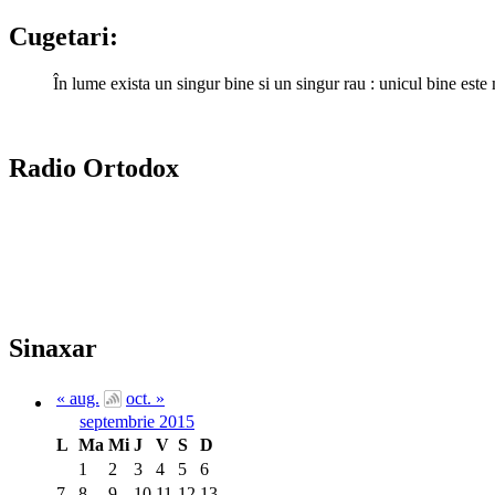
Cugetari:
În lume exista un singur bine si un singur rau : unicul bine este
Radio Ortodox
Sinaxar
« aug.
oct. »
septembrie 2015
L
Ma
Mi
J
V
S
D
1
2
3
4
5
6
7
8
9
10
11
12
13