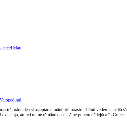
sile cel Mare
 Vatopedinul
 noastră, nădejdea şi aşteptarea mântuirii noastre. Când vedem cu câtă săl
ă existenţa, atunci nu ne rămâne decât să ne punem nădejdea în Crucea lu