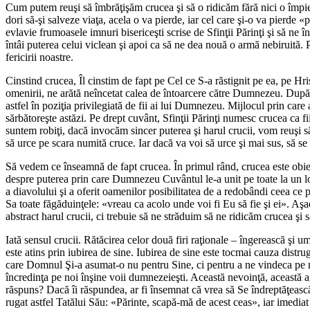
Cum putem reuşi să îmbrăţişăm crucea şi să o ridicăm fără nici o împied
dori să-şi salveze viaţa, acela o va pierde, iar cel care şi-o va pierde
evlavie frumoasele imnuri bisericeşti scrise de Sfinţii Părinţi şi să n
întâi puterea celui viclean şi apoi ca să ne dea nouă o armă nebiruită. 
fericirii noastre.
Cinstind crucea, Îl cinstim de fapt pe Cel ce S-a răstignit pe ea, pe Hr
omenirii, ne arătă neîncetat calea de întoarcere către Dumnezeu. După c
astfel în poziţia privilegiată de fii ai lui Dumnezeu. Mijlocul prin care 
sărbătoreşte astăzi. Pe drept cuvânt, Sfinţii Părinţi numesc crucea ca fi
suntem robiţi, dacă invocăm sincer puterea şi harul crucii, vom reuşi să
să urce pe scara numită cruce. Iar dacă va voi să urce şi mai sus, să se
Să vedem ce înseamnă de fapt crucea. În primul rând, crucea este obiectu
despre puterea prin care Dumnezeu Cuvântul le-a unit pe toate la un loc 
a diavolului şi a oferit oamenilor posibilitatea de a redobândi ceea ce
Sa toate făgăduinţele: «vreau ca acolo unde voi fi Eu să fie şi ei». A
abstract harul crucii, ci trebuie să ne străduim să ne ridicăm crucea ş
Iată sensul crucii. Rătăcirea celor două firi raţionale – îngerească şi 
este atins prin iubirea de sine. Iubirea de sine este tocmai cauza distruge
care Domnul Şi-a asumat-o nu pentru Sine, ci pentru a ne vindeca pe noi
încredinţa pe noi înşine voii dumnezeieşti. Această nevoinţă, această 
răspuns? Dacă îi răspundea, ar fi însemnat că vrea să Se îndreptăţească
rugat astfel Tatălui Său: «Părinte, scapă-mă de acest ceas», iar imedia