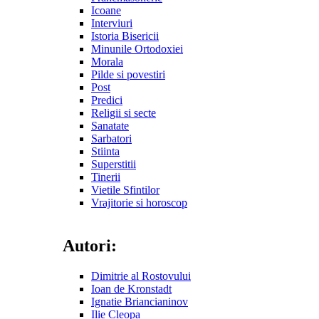
Icoane
Interviuri
Istoria Bisericii
Minunile Ortodoxiei
Morala
Pilde si povestiri
Post
Predici
Religii si secte
Sanatate
Sarbatori
Stiinta
Superstitii
Tinerii
Vietile Sfintilor
Vrajitorie si horoscop
Autori:
Dimitrie al Rostovului
Ioan de Kronstadt
Ignatie Briancianinov
Ilie Cleopa