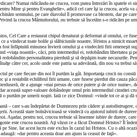
icare? Numai ridicându-ne crucea, vom putea întrezări în spatele ei simb
 «pentru Mine şi pentru Evanghelie», adică cel care îşi ia crucea, acela v
e închinăm semnului, pe care diavolul îl promovase ca blestem, dar pe ca
Privind la crucea Mântuitorului, nu trebuie să încetăm s-o ridicăm pe umer
istos, Cel Care a restaurat chipul denaturat şi deformat al omului, ce fus
e a vindecat toate bolile şi slăbiciunile noastre, Hristos a nimicit moar
a fost înfăptuită minunea învierii omului şi a vindecării firii omeneşti su
ind «viaţa noastră», căci, prin intermediul ei, redobândim libertatea şi pe
 redobândim personalitatea pierdută şi să depăşim toate necazurile. Pentr
 înalţe către cer, acolo unde este patria sa adevărată, din nou va trebui s
l pe care fiecare din noi îl purtăm la gât. Importanţa crucii nu constă î
şi a restabilit echilibrul firii umane, care fusese pierdut din cauza păca
 pierduseră, de a ajunge «mai presus de orice putere şi de orice nume», 
şadar această super-valoare dobândeşte omul prin intermediul cinstitei cr
i să o purtăm pe umerii noştri. Iată ce zice Domnul: «vinde tot ce ai şi 
umană – care s-au îndepărtat de Dumnezeu prin cădere şi autodistrugere, c
rii. Această stare bolnăvicioasă se vindecă cu ajutorul iubirii de durere (f
. Aşadar, pentru noi, crucea trebuie să însemne iubire de durere, care c
agonie este crucea noastră. Aţi văzut ce a făcut Domnul Hristos? Îl îndem
 pe Sine. Iar acest lucru este exclus în cazul lui Hristos. Cu o altă oca
t adaugă: «dar pentru aceasta doar am ajuns la ceasul de faţă».