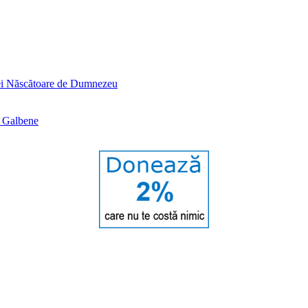
tei Născătoare de Dumnezeu
e Galbene