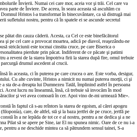
olurile Învierii. Numai cei care mor, aceia vor şi trăi. Cel care va
a avea parte de Înviere. De aceea, în seara aceasta să ascultăm cu
re Domnul Hristos l-a transformat în binecuvântare, ca să distrugă mai
ii sufletului nostru, pentru că în spatele ei se ascunde secretul
ese pătat din cauza căderii. Acesta, ca Cel ce este binefăcătorul
tea şi pe cel care a provocat moartea, adică pe diavol, reaşezându-ne
pusă stricăciunii este tocmai cinstita cruce, pe care Biserica o
rsonalitatea pierdute prin păcat. Indiferent de ce păcate şi patimi
u a reveni de la starea împotriva firii la starea după fire, omul trebuie
ă parcurgă drumul ascedent al crucii.
nsă în aceasta, ci în puterea pe care crucea o are. Este vorba, desigur,
tului. Cu alte cuvinte, Hristos a nimicit nu numai puterea morţii, ci şi
de a sta de-a dreapta lui Dumnezeu Tatăl, împlinind astfel în persoana
uci. Acest lucru nu înseamnă, însă, că trebuie să invocăm în mod
dă săracilor şi vei avea comoară în cer. Apoi vino de-mi urmează Mie».
onstă în faptul că s-au reîntors la starea de egoism, al cărei apogeu
iloponía), care, de altfel, stă şi la baza jertfei de pe cruce, jertfă pe
onstă în a ne lepăda de tot ce e al nostru, pentru a ne dedica şi a ne
na Pilat să se apere pe Sine, iar El nu spunea nimic. Oare de ce nu i-a
zie, pentru a ne deschide mintea ca să pătrundem sensul tainei, S-a