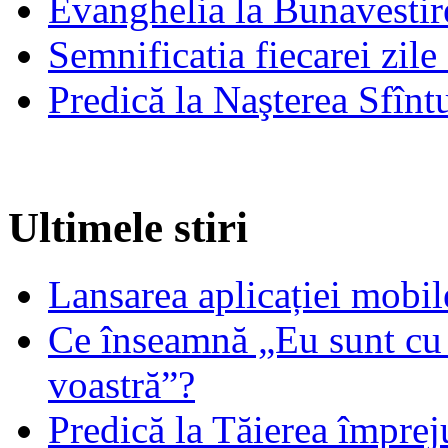
Evanghelia la Bunavestire
Semnificatia fiecarei zil
Predică la Naşterea Sfînt
Ultimele stiri
Lansarea aplicației mob
Ce înseamnă „Eu sunt cu 
voastră”?
Predică la Tăierea împrej