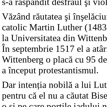
s-a răspândit desfrâul şi vio
Văzând răutatea şi înşelăciu
catolic Martin Luther (1483-
la Universitatea din Wittenb
În septembrie 1517 el a atâr
Wittenberg o placă cu 95 de 
a început protestantismul.
Dar intenția nobilă a lui Lu
pentru că el nu a căutat Bis
o şi pe care porțile iadului 