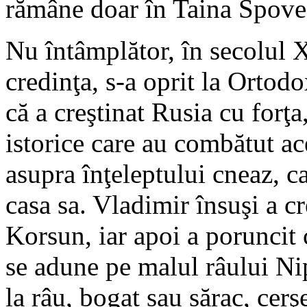
rămâne doar în Taina Spove
Nu întâmplător, în secolul 
credinţa, s-a oprit la Ortodo
că a creştinat Rusia cu forţ
istorice care au combătut ac
asupra înţeleptului cneaz, ca
casa sa. Vladimir însuşi a cr
Korsun, iar apoi a poruncit c
se adune pe malul râului Ni
la râu, bogat sau sărac, cerş