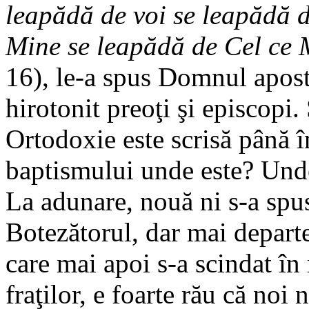
leapădă de voi se leapădă d
Mine se leapădă de Cel ce 
16), le-a spus Domnul apostol
hirotonit preoţi şi episcopi
Ortodoxie este scrisă până în
baptismului unde este? Unde 
La adunare, nouă ni s-a spu
Botezătorul, dar mai departe
care mai apoi s-a scindat în
fraţilor, e foarte rău că noi