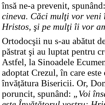
însă ne-a prevenit, spunând
cineva. Căci mulţi vor veni
Hristos, şi pe mulţi îi vor 
Ortodocşii nu s-au abătut de
păstrat şi au luptat pentru cr
Astfel, la Sinoadele Ecumen
adoptat Crezul, în care este
învățătura Bisericii. Or, Do
poruncit, spunând:
„Voi îns
este Învăţătorul vostru: Hri