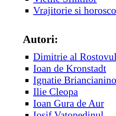
Vrajitorie si horosc
Autori:
Dimitrie al Rostovu
Ioan de Kronstadt
Ignatie Briancianin
Ilie Cleopa
Ioan Gura de Aur
Iosif Vatopedinul