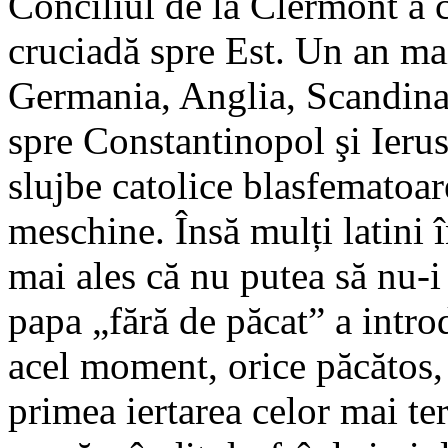
Conciliul de la Clermont a 
cruciadă spre Est. Un an mai 
Germania, Anglia, Scandinavi
spre Constantinopol şi Ierus
slujbe catolice blasfematoar
meschine. Însă mulți latini 
mai ales că nu putea să nu-i
papa „fără de păcat” a intro
acel moment, orice păcătos,
primea iertarea celor mai ter