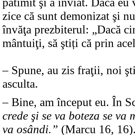
pătimit şi a înviat. Dacă eu
zice că sunt demonizat şi nu
învăţa prezbiterul: „Dacă ci
mântuiţi, să ştiți că prin ac
– Spune, au zis fraţii, noi ş
asculta.
– Bine, am început eu. În S
crede şi se va boteza se va 
va osândi.”
(Marcu 16, 16).