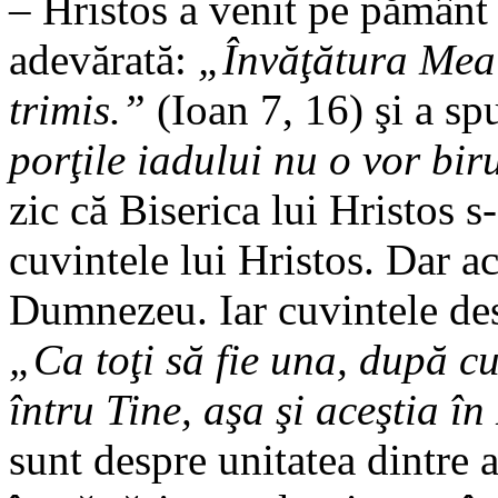
– Hristos a venit pe pământ 
adevărată:
„Învăţătura Mea 
trimis.”
(Ioan 7, 16) şi a sp
porţile iadului nu o vor bir
zic că Biserica lui Hristos
cuvintele lui Hristos. Dar a
Dumnezeu. Iar cuvintele desp
„Ca toţi să fie una, după c
întru Tine, aşa şi aceştia în
sunt despre unitatea dintre 