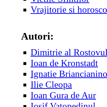
Vrajitorie si horosc
Autori:
Dimitrie al Rostovu
Ioan de Kronstadt
Ignatie Briancianin
Ilie Cleopa
Ioan Gura de Aur
Iosif Vatopedinul