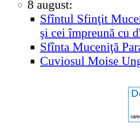
8 august:
Sfîntul Sfinţit Muc
şi cei împreună cu d
Sfînta Muceniţă Par
Cuviosul Moise Un