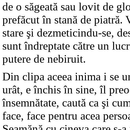
de o săgeată sau lovit de gl
prefăcut în stană de piatră. 
stare şi dezmeticindu-se, des
sunt îndreptate către un luc
putere de nebiruit.
Din clipa aceea inima i se u
urât, e închis în sine, îl pr
însemnătate, caută ca şi cum 
face, face pentru acea persoa
Seamănă cu cineva care s-a r