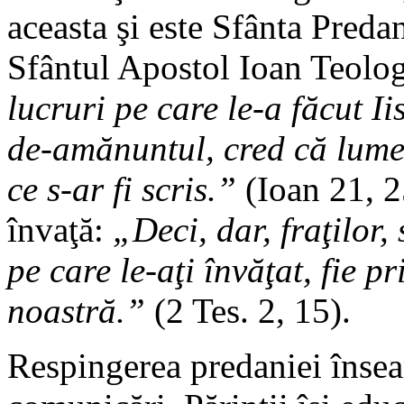
aceasta şi este Sfânta Preda
Sfântul Apostol Ioan Teolo
lucruri pe care le-a făcut Iis
de-amănuntul, cred că lume
ce s-ar fi scris.”
(Ioan 21, 2
învaţă:
„Deci, dar, fraţilor, 
pe care le-aţi învăţat, fie pr
noastră.”
(2 Tes. 2, 15).
Respingerea predaniei însea