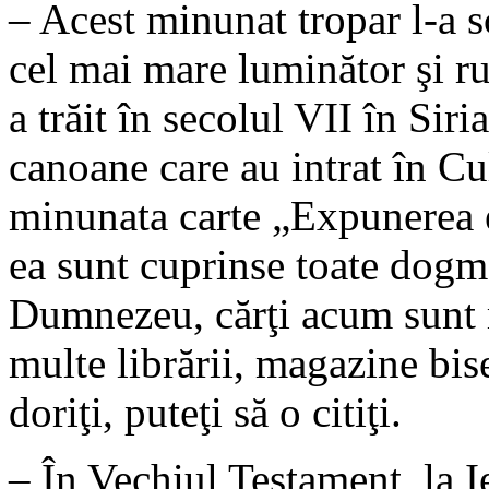
– Acest minunat tropar l-a 
cel mai mare luminător şi ru
a trăit în secolul VII în Siri
canoane care au intrat în Cu
minunata carte „Expunerea e
ea sunt cuprinse toate dogme
Dumnezeu, cărţi acum sunt mu
multe librării, magazine bis
doriţi, puteţi să o citiţi.
– În Vechiul Testament, la I