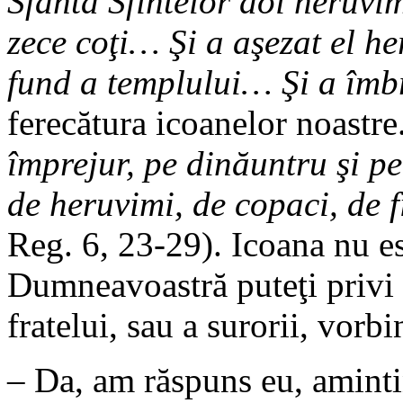
Sfânta Sfintelor doi heruvim
zece coţi… Şi a aşezat el he
fund a templului… Şi a îmb
ferecătura icoanelor noastre
împrejur, pe dinăuntru şi pe
de heruvimi, de copaci, de f
Reg. 6, 23-29). Icoana nu es
Dumneavoastră puteţi privi f
fratelui, sau a surorii, vorb
– Da, am răspuns eu, amint