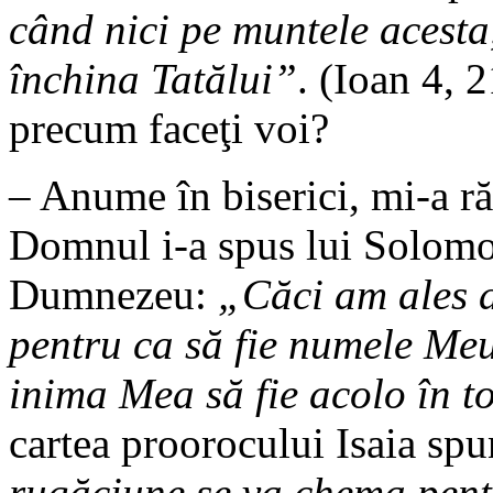
când nici pe muntele acesta,
închina Tatălui”
. (Ioan 4, 2
precum faceţi voi?
– Anume în biserici, mi-a ră
Domnul i-a spus lui Solomon
Dumnezeu:
„Căci am ales a
pentru ca să fie numele Meu 
inima Mea să fie acolo în to
cartea proorocului Isaia sp
rugăciune se va chema pent