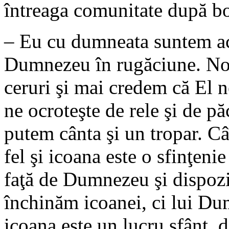
întreaga comunitate după bo
– Eu cu dumneata suntem ac
Dumnezeu în rugăciune. No
ceruri şi mai credem că El 
ne ocroteşte de rele şi de p
putem cânta şi un tropar. Câ
fel şi icoana este o sfinţeni
faţă de Dumnezeu şi dispozi
închinăm icoanei, ci lui Dum
icoana este un lucru sfânt, 