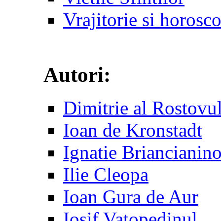
Vrajitorie si horosc
Autori:
Dimitrie al Rostovu
Ioan de Kronstadt
Ignatie Briancianin
Ilie Cleopa
Ioan Gura de Aur
Iosif Vatopedinul