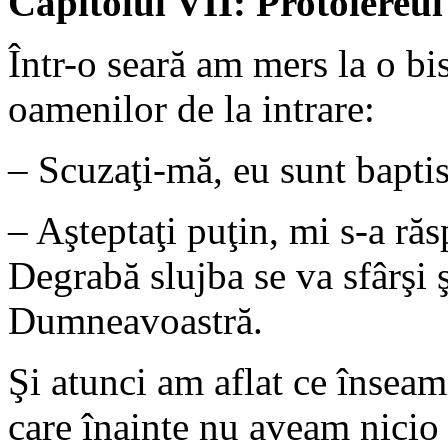
Capitolul VII: Protoiereul
Într-o seară am mers la o bi
oamenilor de la intrare:
– Scuzaţi-mă, eu sunt baptis
– Aşteptaţi puţin, mi s-a răs
Degrabă slujba se va sfârşi 
Dumneavoastră.
Şi atunci am aflat ce însea
care înainte nu aveam nicio i