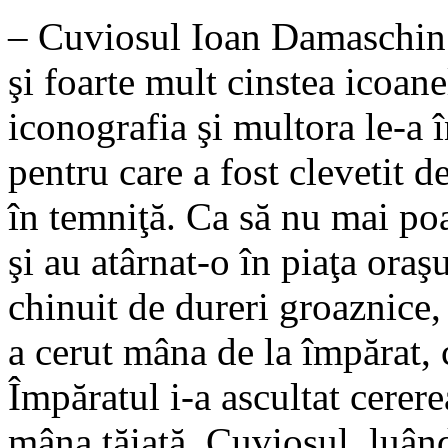
– Cuviosul Ioan Damaschin a
şi foarte mult cinstea icoan
iconografia şi multora le-a î
pentru care a fost clevetit 
în temniţă. Ca să nu mai poa
şi au atârnat-o în piaţa oraş
chinuit de dureri groaznice,
a cerut mâna de la împărat, 
Împăratul i-a ascultat cerere
mâna tăiată. Cuviosul, luând