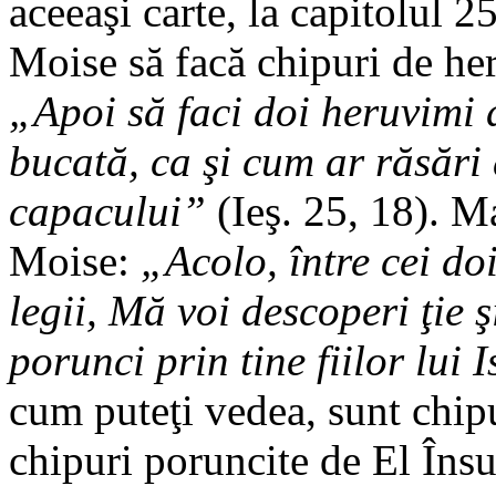
aceeaşi carte, la capitolul 
Moise să facă chipuri de he
„Apoi să faci doi heruvimi d
bucată, ca şi cum ar răsări
capacului”
(Ieş. 25, 18). Ma
Moise:
„Acolo, între cei do
legii, Mă voi descoperi ţie ş
porunci prin tine fiilor lui I
cum puteţi vedea, sunt chip
chipuri poruncite de El Însu