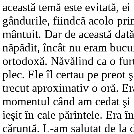
această temă este evitată, ei
gândurile, fiindcă acolo prin
mântuit. Dar de această dată
năpădit, încât nu eram bucur
ortodoxă. Năvălind ca o fur
plec.
Ele îl certau pe preot ş
trecut aproximativ o oră. Er
momentul când am cedat şi 
ieşit în cale părintele. Era î
căruntă. L-am salutat de la d