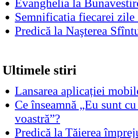
Evanghelia la Bunavestire
Semnificatia fiecarei zil
Predică la Naşterea Sfînt
Ultimele stiri
Lansarea aplicației mob
Ce înseamnă „Eu sunt cu 
voastră”?
Predică la Tăierea împrej