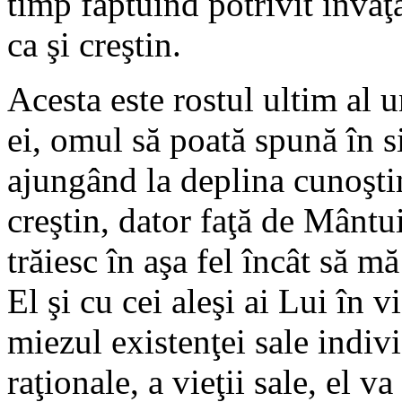
timp făptuind potrivit învăţă
ca şi creştin.
Acesta este rostul ultim al u
ei, omul să poată spună în si
ajungând la deplina cunoşti
creştin, dator faţă de Mânt
trăiesc în aşa fel încât să m
El şi cu cei aleşi ai Lui în v
miezul existenţei sale indivi
raţionale, a vieţii sale, el v