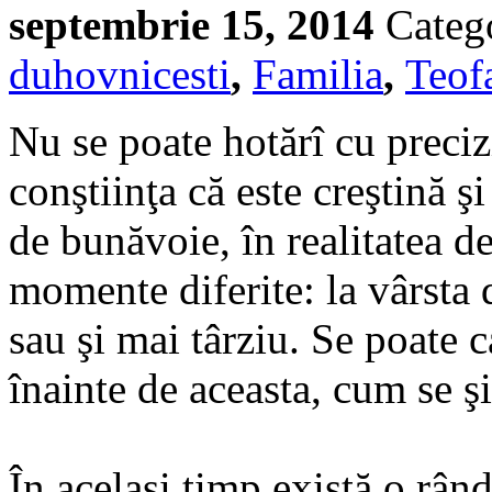
septembrie 15, 2014
Categ
duhovnicesti
,
Familia
,
Teof
Nu se poate hotărî cu preci
conştiinţa că este creştină şi
de bunăvoie, în realitatea de
momente diferite: la vârsta 
sau şi mai târziu. Se poate 
înainte de aceasta, cum se ş
În acelaşi timp există o rân