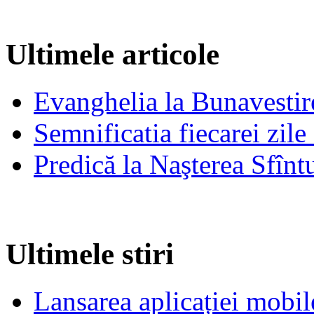
Ultimele articole
Evanghelia la Bunavestire
Semnificatia fiecarei zil
Predică la Naşterea Sfînt
Ultimele stiri
Lansarea aplicației mob