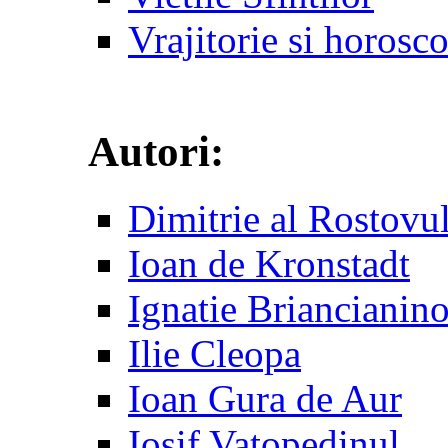
Vrajitorie si horosc
Autori:
Dimitrie al Rostovu
Ioan de Kronstadt
Ignatie Briancianin
Ilie Cleopa
Ioan Gura de Aur
Iosif Vatopedinul