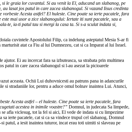
, si le graia lor cuvantul. Si au venit la El, aducand un slabanog, pe
a, au lasat jos patul in care zacea slabanogul. Si vazand Iisus credinta
 ce vorbeste Acesta astfel? El huleste. Cine poate sa ierte pacatele, fara
ste mai usor a zice slabanogului: Iertate iti sunt pacatele, sau a
a-te, ia-ti patul tau si mergi la casa ta. Si s-a sculat indata si,
doiala cuvintele Apostolului Filip, ca indelung asteptatul Mesia S-ar fi
marturisit atat ca Fiu al lui Dumnezeu, cat si ca Imparat al lui Israel.
de ajutor. Ei au incercat fara sa izbuteasca, sa strabata prin multimea
s patul in care zacea slabanogul si l-au asezat la picioarele
vazut aceasta. Ochii Lui duhovnicesti au patruns pana in adancurile
le si stradaniile lor, pentru a aduce omul bolnav inaintea Lui. Atunci,
beste Acesta astfel – el huleste. Cine poate sa ierte pacatele, fara
ugetati acestea in inimile voastre?”
Domnul, in judecata Sa limpede,
se afla viclesug, tot la fel si aici, El vede de indata si cu limpezime
t ca sa ierte pacatele, cat si ca sa vindece trupul cel slabanog, Domnul
 patul, a iesit inaintea tuturor, incat erau toti uimiti si slaveau pe