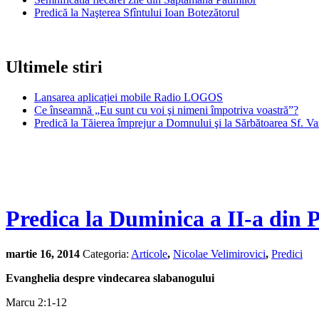
Predică la Naşterea Sfîntului Ioan Botezătorul
Ultimele stiri
Lansarea aplicației mobile Radio LOGOS
Ce înseamnă „Eu sunt cu voi şi nimeni împotriva voastră”?
Predică la Tăierea împrejur a Domnului şi la Sărbătoarea Sf. Va
Predica la Duminica a II-a din 
martie 16, 2014
Categoria:
Articole
,
Nicolae Velimirovici
,
Predici
Evanghelia despre vindecarea slabanogului
Marcu 2:1-12