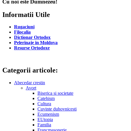
Cu noi este Dumnezeu!
Informatii Utile
Rugaciuni
Filocalia
Dictionar Ortodox
Pelerinaje in Moldova
Resurse Ortodoxe
Categorii articole:
Abecedar crestin
Avort
Biserica si societate
Catehism
Cultura
Cuvinte duhovnicesti
Ecumenism
EUtopia
Familia
Francmasonerie