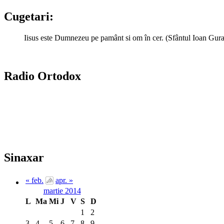
Cugetari:
Iisus este Dumnezeu pe pamânt si om în cer. (Sfântul Ioan Gur
Radio Ortodox
Sinaxar
« feb.
apr. »
martie 2014
L
Ma
Mi
J
V
S
D
1
2
3
4
5
6
7
8
9