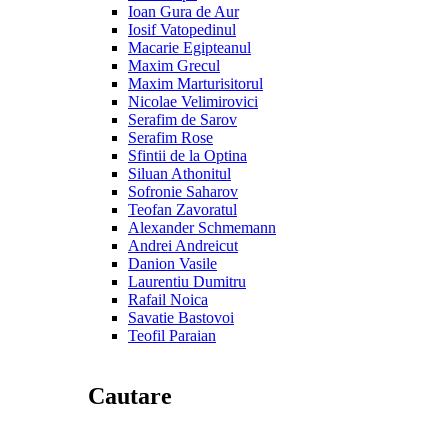
Ioan Gura de Aur
Iosif Vatopedinul
Macarie Egipteanul
Maxim Grecul
Maxim Marturisitorul
Nicolae Velimirovici
Serafim de Sarov
Serafim Rose
Sfintii de la Optina
Siluan Athonitul
Sofronie Saharov
Teofan Zavoratul
Alexander Schmemann
Andrei Andreicut
Danion Vasile
Laurentiu Dumitru
Rafail Noica
Savatie Bastovoi
Teofil Paraian
Cautare