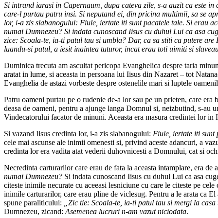
Si intrand iarasi in Capernaum, dupa cateva zile, s-a auzit ca este in 
care-l purtau patru insi. Si neputand ei, din pricina multimii, sa se ap
lor, i-a zis slabanogului: Fiule, iertate iti sunt pacatele tale. Si erau
numai Dumnezeu? Si indata cunoscand Iisus cu duhul Lui ca asa cugetau 
zice: Scoala-te, ia-ti patul tau si umbla? Dar, ca sa stiti ca putere are
luandu-si patul, a iesit inaintea tuturor, incat erau toti uimiti si s
Duminica trecuta am ascultat pericopa Evanghelica despre taria minunata
aratat in lume, si aceasta in persoana lui Iisus din Nazaret – tot Natana
Evanghelia de astazi vorbeste despre ostenelile mari si luptele oameni
Patru oameni purtau pe o rudenie de-a lor sau pe un prieten, care era bol
deasa de oameni, pentru a ajunge langa Domnul si, neizbutind, s-au urcat
Vindecatorului facator de minuni. Aceasta era masura credintei lor in 
Si vazand Iisus credinta lor, i-a zis slabanogului:
Fiule, iertate iti sunt
cele mai ascunse ale inimii omenesti si, privind aceste adancuri, a vazu
credinta lor era vadita atat vederii duhovnicesti a Domnului, cat si ochi
Necredinta carturarilor care erau de fata la aceasta intamplare, era d
numai Dumnezeu?
Si indata cunoscand Iisus cu duhul Lui ca asa cuget
citeste inimile necurate cu aceeasi lesniciune cu care le citeste pe cele
inimile carturarilor, care erau pline de viclesug. Pentru a le arata ca El
spune paraliticului:
„Zic tie: Scoala-te, ia-ti patul tau si mergi la casa
Dumnezeu, zicand:
Asemenea lucruri n-am vazut niciodata
.