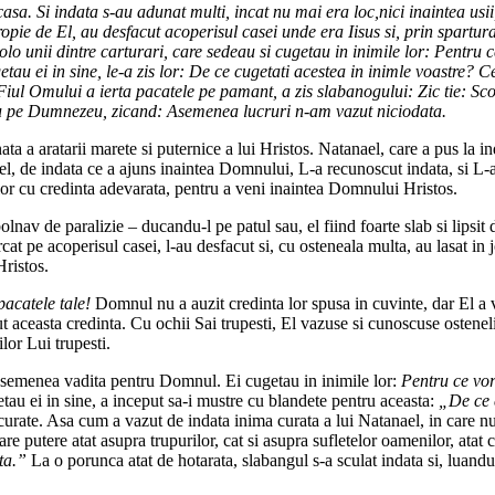
casa. Si indata s-au adunat multi, incat nu mai era loc,nici inaintea usii
ropie de El, au desfacut acoperisul casei unde era Iisus si, prin spartur
 acolo unii dintre carturari, care sedeau si cugetau in inimile lor: Pentru
ei in sine, le-a zis lor: De ce cugetati acestea in inimle voastre? Ce e
 Fiul Omului a ierta pacatele pe pamant, a zis slabanogului: Zic tie: Scoal
laveau pe Dumnezeu, zicand: Asemenea lucruri n-am vazut niciodata.
 a aratarii marete si puternice a lui Hristos. Natanael, care a pus la in
el, de indata ce a ajuns inaintea Domnului, L-a recunoscut indata, si L-a 
lor cu credinta adevarata, pentru a veni inaintea Domnului Hristos.
nav de paralizie – ducandu-l pe patul sau, el fiind foarte slab si lipsit 
 pe acoperisul casei, l-au desfacut si, cu osteneala multa, au lasat in jo
Hristos.
 pacatele tale!
Domnul nu a auzit credinta lor spusa in cuvinte, dar El a 
t aceasta credinta. Cu ochii Sai trupesti, El vazuse si cunoscuse osteneli
lor Lui trupesti.
e asemenea vadita pentru Domnul. Ei cugetau in inimile lor:
Pentru ce vor
au ei in sine, a inceput sa-i mustre cu blandete pentru aceasta:
„De ce c
 curate. Asa cum a vazut de indata inima curata a lui Natanael, in care nu 
 are putere atat asupra trupurilor, cat si asupra sufletelor oamenilor, ata
 ta.”
La o porunca atat de hotarata, slabangul s-a sculat indata si, luandu-si