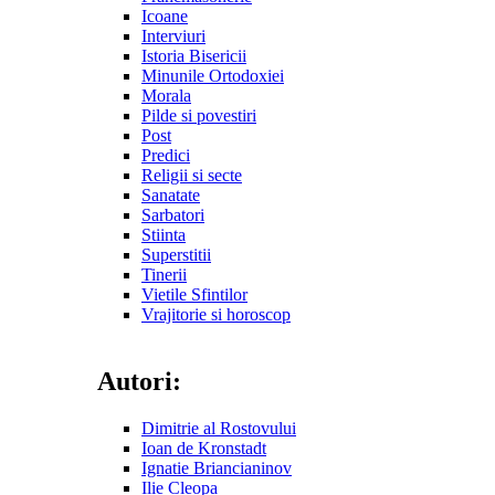
Icoane
Interviuri
Istoria Bisericii
Minunile Ortodoxiei
Morala
Pilde si povestiri
Post
Predici
Religii si secte
Sanatate
Sarbatori
Stiinta
Superstitii
Tinerii
Vietile Sfintilor
Vrajitorie si horoscop
Autori:
Dimitrie al Rostovului
Ioan de Kronstadt
Ignatie Briancianinov
Ilie Cleopa