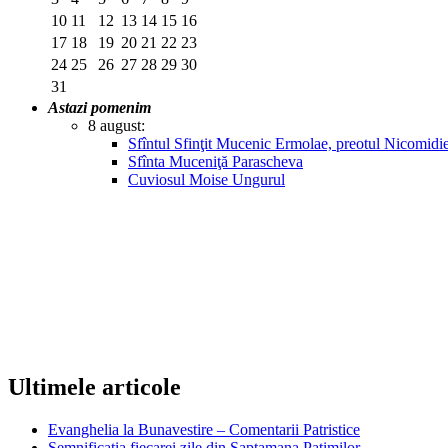
10
11
12
13
14
15
16
17
18
19
20
21
22
23
24
25
26
27
28
29
30
31
Astazi pomenim
8 august:
Sfîntul Sfinţit Mucenic Ermolae, preotul Nicomidie
Sfînta Muceniţă Parascheva
Cuviosul Moise Ungurul
Ultimele articole
Evanghelia la Bunavestire – Comentarii Patristice
Semnificatia fiecarei zile din Saptamana Patimilor