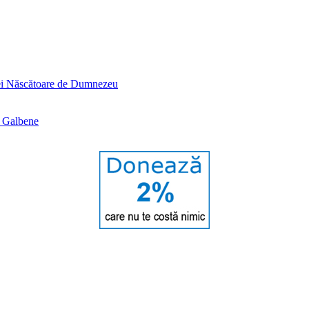
tei Născătoare de Dumnezeu
e Galbene