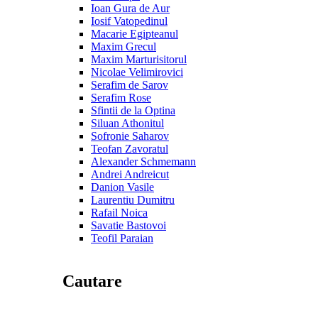
Ioan Gura de Aur
Iosif Vatopedinul
Macarie Egipteanul
Maxim Grecul
Maxim Marturisitorul
Nicolae Velimirovici
Serafim de Sarov
Serafim Rose
Sfintii de la Optina
Siluan Athonitul
Sofronie Saharov
Teofan Zavoratul
Alexander Schmemann
Andrei Andreicut
Danion Vasile
Laurentiu Dumitru
Rafail Noica
Savatie Bastovoi
Teofil Paraian
Cautare