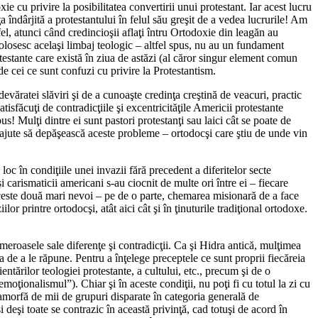
cu privire la posibilitatea convertirii unui protestant. Iar acest lucru
a îndârjită a protestantului în felul său greşit de a vedea lucrurile! Am
fel, atunci când credincioşii aflaţi întru Ortodoxie din leagăn au
folosesc acelaşi limbaj teologic – altfel spus, nu au un fundament
stante care există în ziua de astăzi (al căror singur element comun
 de cei ce sunt confuzi cu privire la Protestantism.
devăratei slăviri şi de a cunoaşte credinţa creştină de veacuri, practic
isfăcuţi de contradicţiile şi excentricităţile Americii protestante
s! Mulţi dintre ei sunt pastori protestanţi sau laici cât se poate de
i ajute să depăşească aceste probleme – ortodocşi care ştiu de unde vin
oc în condiţiile unei invazii fără precedent a diferitelor secte
i carismaticii americani s-au ciocnit de multe ori între ei – fiecare
 aceste două mari nevoi – pe de o parte, chemarea misionară de a face
or printre ortodocşi, atât aici cât şi în ţinuturile tradiţional ortodoxe.
umeroasele sale diferenţe şi contradicţii. Ca şi Hidra antică, mulţimea
ea de a le răpune. Pentru a înţelege preceptele ce sunt proprii fiecăreia
entărilor teologiei protestante, a cultului, etc., precum şi de o
oţionalismul”). Chiar şi în aceste condiţii, nu poţi fi cu totul la zi cu
ă amorfă de mii de grupuri disparate în categoria generală de
 deşi toate se contrazic în această privinţă, cad totuşi de acord în