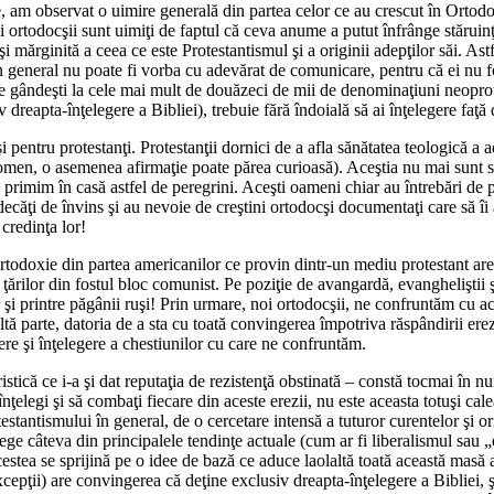
m observat o uimire generală din partea celor ce au crescut în Ortodoxie 
ei ortodocşii sunt uimiţi de faptul că ceva anume a putut înfrânge stăruinţ
i mărginită a ceea ce este Protestantismul şi a originii adepţilor săi. Ast
 în general nu poate fi vorba cu adevărat de comunicare, pentru că ei nu 
e gândeşti la cele mai mult de douăzeci de mii de denominaţiuni neoprote
 dreapta-înţelegere a Bibliei), trebuie fără îndoială să ai înţelegere faţă
i pentru protestanţi. Protestanţii dornici de a afla sănătatea teologică a a
nomen, o asemenea afirmaţie poate părea curioasă). Aceştia nu mai sunt sat
primim în casă astfel de peregrini. Aceşti oameni chiar au întrebări de pu
udecăţi de învins şi au nevoie de creştini ortodocşi documentaţi care să î
 credinţa lor!
rtodoxie din partea americanilor ce provin dintr-un mediu protestant are l
r ţărilor din fostul bloc comunist. Pe poziţie de avangardă, evangheliştii ş
ar şi printre păgânii ruşi! Prin urmare, noi ortodocşii, ne confruntăm cu
ă parte, datoria de a sta cu toată convingerea împotriva răspândirii ereziil
re şi înţelegere a chestiunilor cu care ne confruntăm.
stică ce i-a şi dat reputaţia de rezistenţă obstinată – constă tocmai în n
nţelegi şi să combaţi fiecare din aceste erezii, nu este aceasta totuşi cal
estantismului în general, de o cercetare intensă a tuturor curentelor şi ori
e câteva din principalele tendinţe actuale (cum ar fi liberalismul sau „em
 acestea se sprijină pe o idee de bază ce aduce laolaltă toată această mas
epţii) are convingerea că deţine exclusiv dreapta-înţelegere a Bibliei, şi