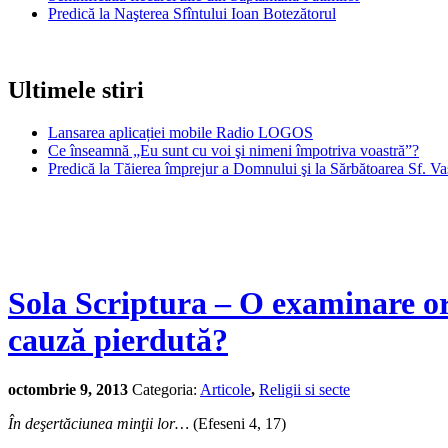
Predică la Naşterea Sfîntului Ioan Botezătorul
Ultimele stiri
Lansarea aplicației mobile Radio LOGOS
Ce înseamnă „Eu sunt cu voi şi nimeni împotriva voastră”?
Predică la Tăierea împrejur a Domnului şi la Sărbătoarea Sf. Va
Sola Scriptura – O examinare ort
cauză pierdută?
octombrie 9, 2013
Categoria:
Articole
,
Religii si secte
În deşertăciunea minţii lor…
(Efeseni 4, 17)