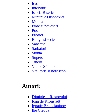
Icoane
Interviuri
Istoria Bisericii
Minunile Ortodoxiei
Morala
Pilde si povestiri
Post
Predici
Religii si secte
Sanatate
Sarbatori
Stiinta
Superstitii
Tinerii
Vietile Sfintilor
Vrajitorie si horoscop
Autori:
Dimitrie al Rostovului
Ioan de Kronstadt
Ignatie Briancianinov
Ilie Cleopa