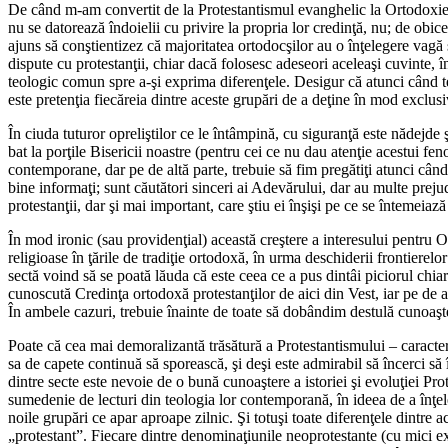
De când m-am convertit de la Protestantismul evanghelic la Ortodoxie, a
nu se datorează îndoielii cu privire la propria lor credinţă, nu; de obic
ajuns să conştientizez că majoritatea ortodocşilor au o înţelegere vagă ş
dispute cu protestanţii, chiar dacă folosesc adeseori aceleaşi cuvinte,
teologic comun spre a-şi exprima diferenţele.
Desigur că atunci când t
este pretenţia fiecăreia dintre aceste grupări de a deţine în mod exclusiv
În ciuda tuturor opreliştilor ce le întâmpină, cu siguranţă este nădejde ş
bat la porţile Bisericii noastre (pentru cei ce nu dau atenţie acestui fe
contemporane, dar pe de altă parte, trebuie să fim pregătiţi atunci când 
bine informaţi; sunt căutători sinceri ai Adevărului, dar au multe prej
protestanţii, dar şi mai important, care ştiu ei înşişi pe ce se întemeiază
În mod ironic (sau providenţial) această creştere a interesului pentru O
religioase în ţările de tradiţie ortodoxă, în urma deschiderii frontierelo
sectă voind să se poată lăuda că este ceea ce a pus dintâi piciorul chi
cunoscută Credinţa ortodoxă protestanţilor de aici din Vest, iar pe de alt
În ambele cazuri, trebuie înainte de toate să dobândim destulă cunoaşte
Poate că cea mai demoralizantă trăsătură a Protestantismului – caracteri
sa de capete continuă să sporească, şi deşi este admirabil să încerci să î
dintre secte este nevoie de o bună cunoaştere a istoriei şi evoluţiei Prot
sumedenie de lecturi din teologia lor contemporană, în ideea de a înţeleg
noile grupări ce apar aproape zilnic. Şi totuşi toate diferenţele dintre
„protestant”. Fiecare dintre denominaţiunile neoprotestante (cu mici exc