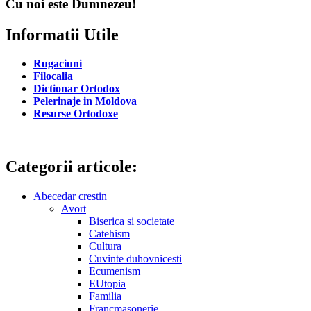
Cu noi este Dumnezeu!
Informatii Utile
Rugaciuni
Filocalia
Dictionar Ortodox
Pelerinaje in Moldova
Resurse Ortodoxe
Categorii articole:
Abecedar crestin
Avort
Biserica si societate
Catehism
Cultura
Cuvinte duhovnicesti
Ecumenism
EUtopia
Familia
Francmasonerie