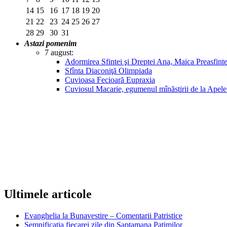
14
15
16
17
18
19
20
21
22
23
24
25
26
27
28
29
30
31
Astazi pomenim
7 august:
Adormirea Sfintei şi Dreptei Ana, Maica Preasfin
Sfînta Diaconiţă Olimpiada
Cuvioasa Fecioară Eupraxia
Cuviosul Macarie, egumenul mînăstirii de la Apel
Ultimele articole
Evanghelia la Bunavestire – Comentarii Patristice
Semnificatia fiecarei zile din Saptamana Patimilor