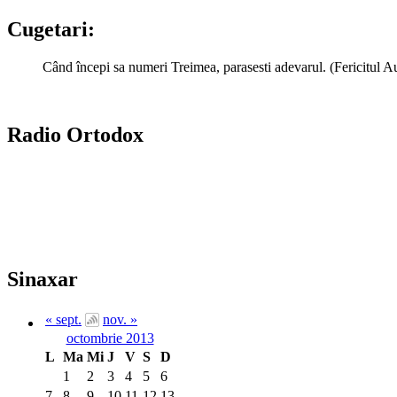
Cugetari:
Când începi sa numeri Treimea, parasesti adevarul. (Fericitul A
Radio Ortodox
Sinaxar
« sept.
nov. »
octombrie 2013
L
Ma
Mi
J
V
S
D
1
2
3
4
5
6
7
8
9
10
11
12
13