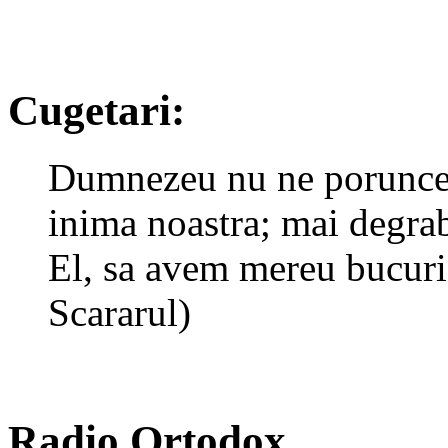
Cugetari:
Dumnezeu nu ne porunceste
inima noastra; mai degrab
El, sa avem mereu bucurie
Scararul)
Radio Ortodox