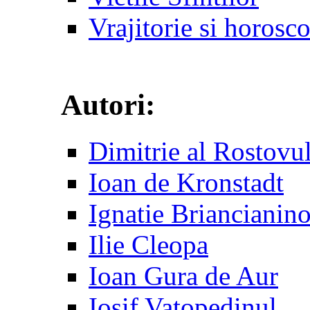
Vrajitorie si horosc
Autori:
Dimitrie al Rostovu
Ioan de Kronstadt
Ignatie Briancianin
Ilie Cleopa
Ioan Gura de Aur
Iosif Vatopedinul