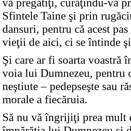
vă pregătiţi, curăţindu-vă p
Sfintele Taine şi prin rugăci
dansuri, pentru că acest pas
vieţii de aici, ci se întinde ş
Şi care ar fi soarta voastră î
voia lui Dumnezeu, pentru 
neştiute – pedepseşte sau ră
morale a fiecăruia.
Să nu vă îngrijiţi prea mult 
împărăţia lui Dumnezeu şi dr