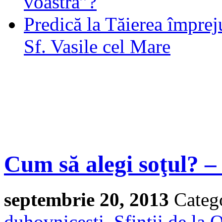
voastră”?
Predică la Tăierea împrej
Sf. Vasile cel Mare
Cum să alegi soţul? –
septembrie 20, 2013
Categ
duhovnicesti
,
Sfintii de la 