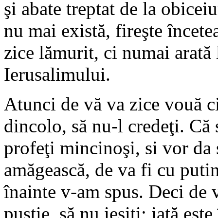
şi abate treptat de la obicei
nu mai există, fireşte încete
zice lămurit, ci numai arată 
Ierusalimului.
Atunci de vă va zice vouă ci
dincolo, să nu-l credeţi. Că 
profeţi mincinoşi, si vor da
amăgească, de va fi cu putinÈ
înainte v-am spus. Deci de v
pustie, să nu ieşiţi; iată est