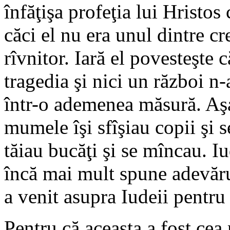
înfăţişa profeţia lui Hristos
căci el nu era unul dintre cr
rîvnitor. Iară el povesteşte c
tragedia şi nici un război n
într-o ademenea măsură. Aşa
mumele îşi sfîşiau copii şi s
tăiau bucăţi şi se mîncau. Iu
încă mai mult spune adevăru
a venit asupra Iudeii pentru
Pentru că aceasta a fost cea