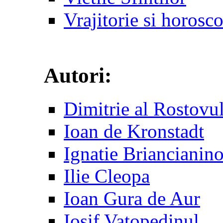
Vrajitorie si horosc
Autori:
Dimitrie al Rostovu
Ioan de Kronstadt
Ignatie Briancianin
Ilie Cleopa
Ioan Gura de Aur
Iosif Vatopedinul