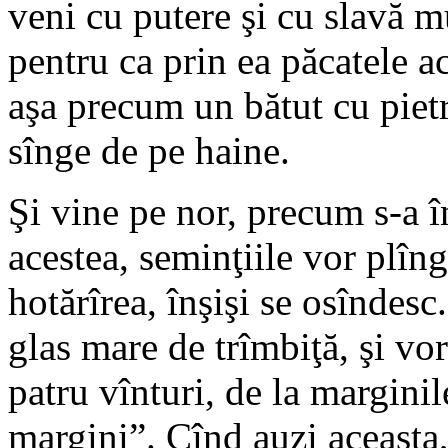
veni cu putere şi cu slavă mu
pentru ca prin ea păcatele a
aşa precum un bătut cu pietre
sînge de pe haine.
Şi vine pe nor, precum s-a î
acestea, seminţiile vor plînge
hotărîrea, înşişi se osîndesc.
glas mare de trîmbiţă, şi vor
patru vînturi, de la marginil
margini”. Cînd auzi aceasta,