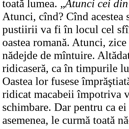
toată lumea. „
Atunci cei di
Atunci, cînd? Cînd acestea s
pustiirii va fi în locul cel sf
oastea romană. Atunci, zice e
nădejde de mîntuire.
Altădat
ridicaseră, ca în timpurile l
Oastea lor fusese împrăştiată
ridicat macabeii împotriva 
schimbare. Dar pentru ca ei
asemenea, le curmă toată nă