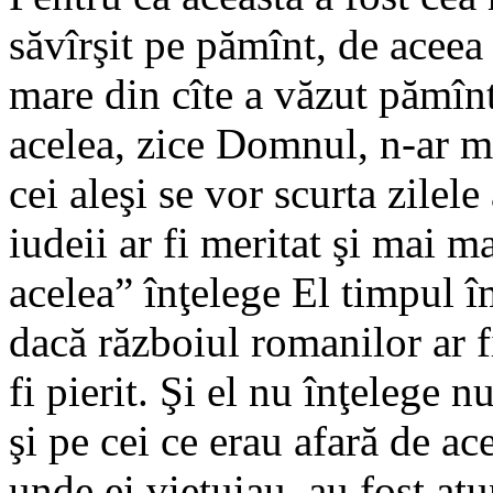
săvîrşit pe pămînt, de aceea 
mare din cîte a văzut pămîntu
acelea, zice Domnul, n-ar ma
cei aleşi se vor scurta zilele
iudeii ar fi meritat şi mai m
acelea” înţelege El timpul îm
dacă războiul romanilor ar fi
fi pierit. Şi el nu înţelege 
şi pe cei ce erau afară de ac
unde ei vieţuiau, au fost atu