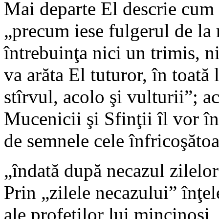
Mai departe El descrie cum v
„precum iese fulgerul de la 
întrebuinţa nici un trimis, ni
va arăta El tuturor, în toată
stîrvul, acolo şi vulturii”; 
Mucenicii şi Sfinţii îl vor
de semnele cele înfricoşătoa
„îndată după necazul zilelor
Prin „zilele necazului” înţele
ale profeţilor lui mincinoşi,