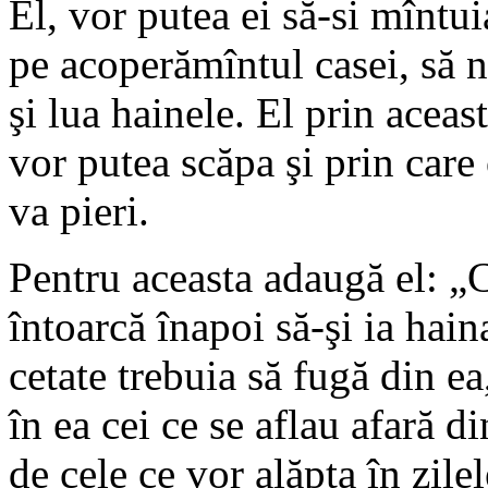
El, vor putea ei să-si mîntui
pe acoperămîntul casei, să n
şi lua hainele. El prin aceas
vor putea scăpa şi prin care
va pieri.
Pentru aceasta adaugă el: „C
întoarcă înapoi să-şi ia hain
cetate trebuia să fugă din ea
în ea cei ce se aflau afară di
de cele ce vor alăpta în zile