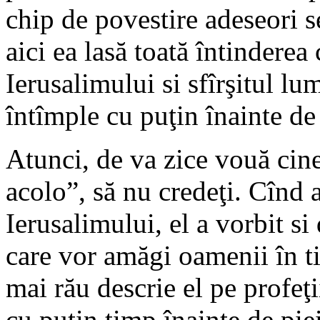
chip de povestire adeseori se
aici ea lasă toată întindere
Ierusalimului si sfîrşitul lu
întîmple cu puţin înainte de
Atunci, de va zice vouă cine
acolo”, să nu credeţi. Cînd a
Ierusalimului, el a vorbit si
care vor amăgi oamenii în t
mai rău descrie el pe profeţi
cu puţin timp înainte de pie