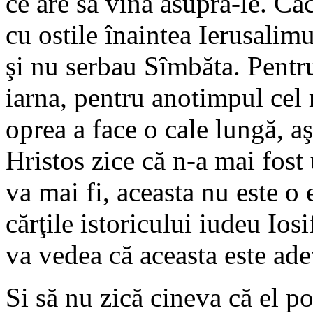
ce are să vină asupră-le. Căc
cu ostile înaintea Ierusalim
şi nu serbau Sîmbăta. Pentr
iarna, pentru anotimpul cel 
oprea a face o cale lungă, aş
Hristos zice că n-a mai fost
va mai fi, aceasta nu este o 
cărţile istoricului iudeu Iosi
va vedea că aceasta este ade
Si să nu zică cineva că el p