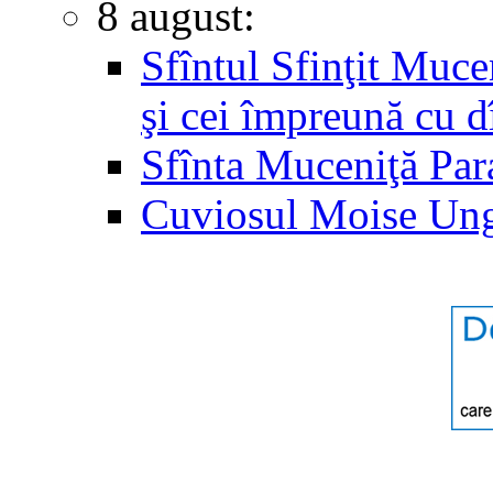
8 august:
Sfîntul Sfinţit Muc
şi cei împreună cu d
Sfînta Muceniţă Par
Cuviosul Moise Un