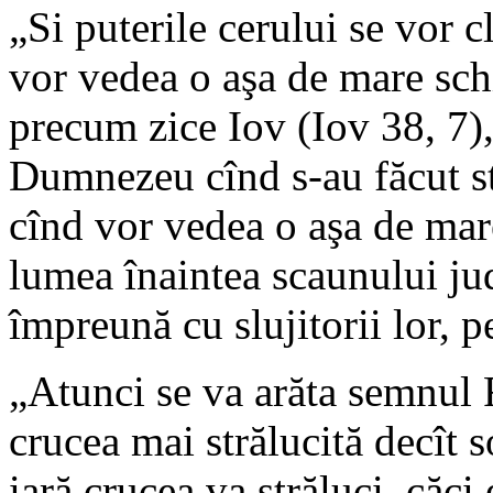
„Si puterile cerului se vor c
vor vedea o aşa de mare sch
precum zice Iov (Iov 38, 7),
Dumnezeu cînd s-au făcut ste
cînd vor vedea o aşa de mare
lumea înaintea scaunului ju
împreună cu slujitorii lor, 
„Atunci se va arăta semnul 
crucea mai strălucită decît s
iară crucea va străluci, căci