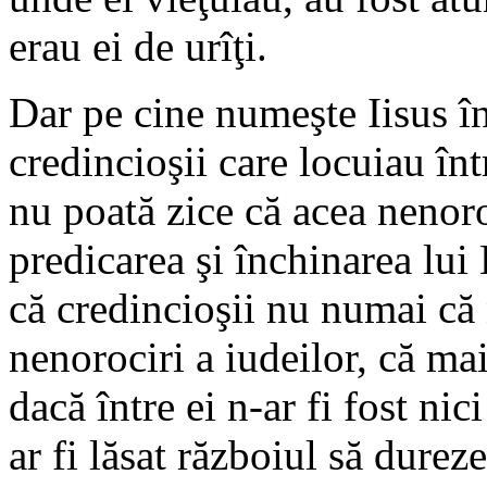
erau ei de urîţi.
Dar pe cine numeşte Iisus în 
credincioşii care locuiau înt
nu poată zice că acea nenor
predicarea şi închinarea lui
că credincioşii nu numai că 
nenorociri a iudeilor, că mai 
dacă între ei n-ar fi fost n
ar fi lăsat războiul să durez