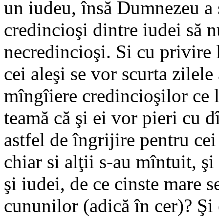
un iudeu, însă Dumnezeu a s
credincioşi dintre iudei să 
necredincioşi. Si cu privire
cei aleşi se vor scurta zilel
mîngîiere credincioşilor ce l
teamă că şi ei vor pieri cu 
astfel de îngrijire pentru cei
chiar si alţii s-au mîntuit, ş
şi iudei, de ce cinste mare s
cununilor (adică în cer)? Şi 