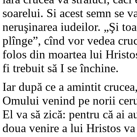
soarelui. Si acest semn se va
neruşinarea iudeilor. „Şi toa
plînge”, cînd vor vedea cruc
folos din moartea lui Hristos
fi trebuit să I se închine.
Iar după ce a amintit crucea
Omului venind pe norii cerul
El va să zică: pentru că ai a
doua venire a lui Hristos va 