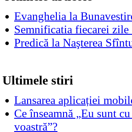
Evanghelia la Bunavestire
Semnificatia fiecarei zil
Predică la Naşterea Sfînt
Ultimele stiri
Lansarea aplicației mob
Ce înseamnă „Eu sunt cu 
voastră”?