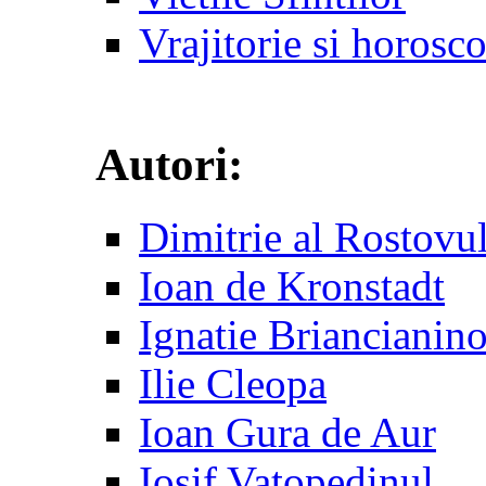
Vrajitorie si horosc
Autori:
Dimitrie al Rostovu
Ioan de Kronstadt
Ignatie Briancianin
Ilie Cleopa
Ioan Gura de Aur
Iosif Vatopedinul