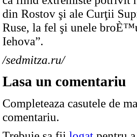
din Rostov şi ale Curţii Sup
Ruse, la fel şi unele broÈ™ur
Iehova”.
/sedmitza.ru/
Lasa un comentariu
Completeaza casutele de ma
comentariu.
Trebuie sa fii
logat
pentru a