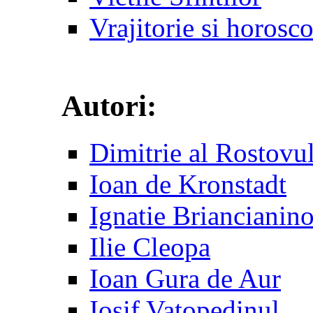
Vrajitorie si horosc
Autori:
Dimitrie al Rostovu
Ioan de Kronstadt
Ignatie Briancianin
Ilie Cleopa
Ioan Gura de Aur
Iosif Vatopedinul