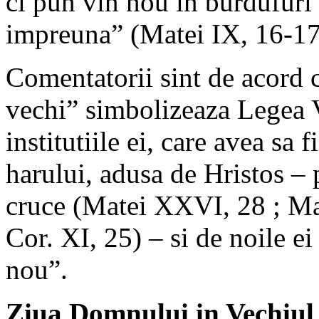
ci pun vin nou in burdufuri
impreuna” (Matei IX, 16-17
Comentatorii sint de acord 
vechi” simbolizeaza Legea V
institutiile ei, care avea sa
harului, adusa de Hristos – 
cruce (Matei XXVI, 28 ; Ma
Cor. XI, 25) – si de noile ei 
nou”.
Ziua Domnului in Vechiul