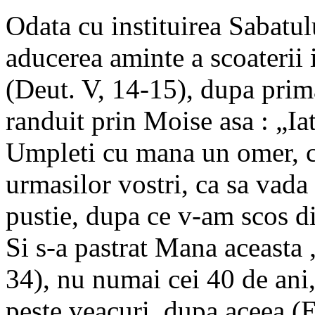
Odata cu instituirea Sabatulu
aducerea aminte a scoaterii 
(Deut. V, 14-15), dupa prim
randuit prin Moise asa : „I
Umpleti cu mana un omer, ca
urmasilor vostri, ca sa vada
pustie, dupa ce v-am scos di
Si s-a pastrat Mana aceasta 
34), nu numai cei 40 de ani, 
peste veacuri, dupa aceea (E