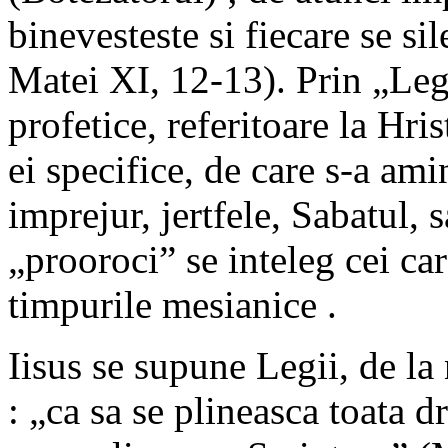
binevesteste si fiecare se si
Matei XI, 12-13). Prin „Lege”
profetice, referitoare la Hrist
ei specifice, de care s-a amin
imprejur, jertfele, Sabatul, s
„prooroci” se inteleg cei ca
timpurile mesianice .
Iisus se supune Legii, de la
: „ca sa se plineasca toata d