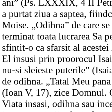
ani” (Ps. LXXXIX, 4 II Petru
a purtat ziua a saptea, fiindc
Moise. „Odihna” de care se 
terminat toata lucrarea Sa p
sfintit-o ca sfarsit al aceste
El insusi prin proorocul Is
nu-si sleieste puterile” (Isa
de odihna. „Tatal Meu pana 
(Ioan V, 17), zice Domnul.
Viata insasi, odihna sau ince