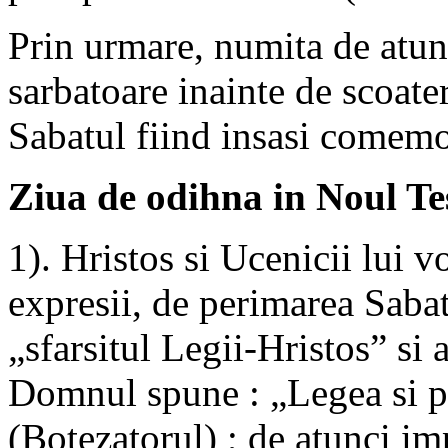
Prin urmare, numita de atunc
sarbatoare inainte de scoate
Sabatul fiind insasi comemor
Ziua de odihna in Noul T
1). Hristos si Ucenicii lui v
expresii, de perimarea Sabat
„sfarsitul Legii-Hristos” si 
Domnul spune : „Legea si pr
(Botezatorul) ; de atunci i