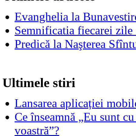
Evanghelia la Bunavestire
Semnificatia fiecarei zil
Predică la Naşterea Sfînt
Ultimele stiri
Lansarea aplicației mob
Ce înseamnă „Eu sunt cu 
voastră”?