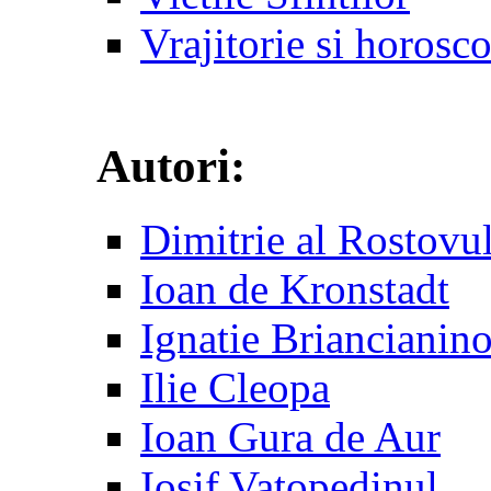
Vrajitorie si horosc
Autori:
Dimitrie al Rostovu
Ioan de Kronstadt
Ignatie Briancianin
Ilie Cleopa
Ioan Gura de Aur
Iosif Vatopedinul