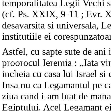
temporalitatea Legii Vechi s
(cf. Ps. XXIX, 9-11 ; Evr. 
desavarsita si universala, L
institutiile ei corespunzatoa
Astfel, cu sapte sute de ani
proorocul Ieremia : „Iata vi
incheia cu casa lui Israel s
Insa nu ca Legamantul pe car
ziua cand i-am luat de mana
Egiptului. Acel Legamant ei