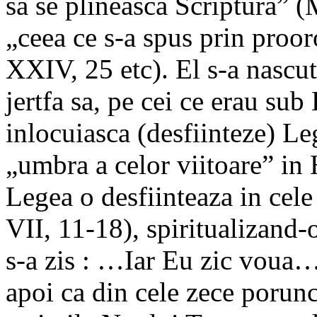
sa se plineasca Scriptura” (
„ceea ce s-a spus prin proo
XXIV, 25 etc). El s-a nascu
jertfa sa, pe cei ce erau sub 
inlocuiasca (desfiinteze) Le
„umbra a celor viitoare” in 
Legea o desfiinteaza in cele
VII, 11-18), spiritualizand-o
s-a zis : …Iar Eu zic voua…
apoi ca din cele zece porunc