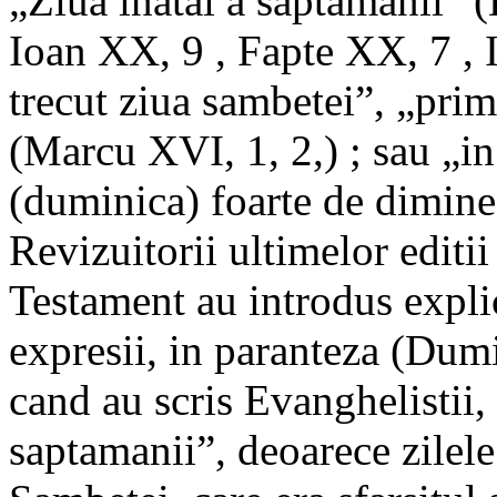
„Ziua inatai a saptamanii” 
Ioan XX, 9 , Fapte XX, 7 , 
trecut ziua sambetei”, „pri
(Marcu XVI, 1, 2,) ; sau „i
(duminica) foarte de dimin
Revizuitorii ultimelor editi
Testament au introdus explic
expresii, in paranteza (Dum
cand au scris Evanghelistii, 
saptamanii”, deoarece zilel