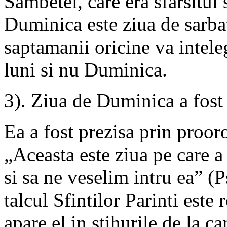
Sambetei, care era sfarsitul 
Duminica este ziua de sarbat
saptamanii oricine va intele
luni si nu Duminica.
3). Ziua de Duminica a fost 
Ea a fost prezisa prin proor
„Aceasta este ziua pe care 
si sa ne veselim intru ea” (
talcul Sfintilor Parinti este 
apare el in stihurile de la ca