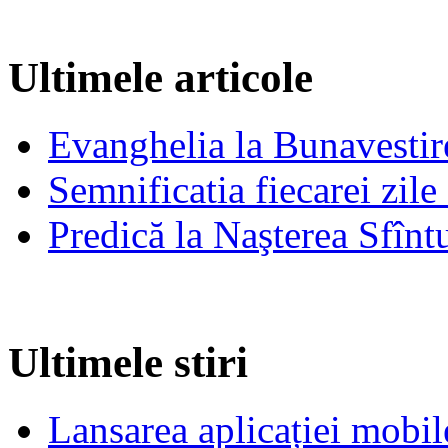
Ultimele articole
Evanghelia la Bunavestire
Semnificatia fiecarei zil
Predică la Naşterea Sfînt
Ultimele stiri
Lansarea aplicației mob