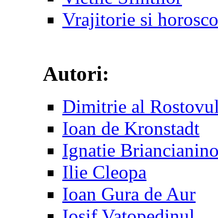
Vrajitorie si horosc
Autori:
Dimitrie al Rostovu
Ioan de Kronstadt
Ignatie Briancianin
Ilie Cleopa
Ioan Gura de Aur
Iosif Vatopedinul