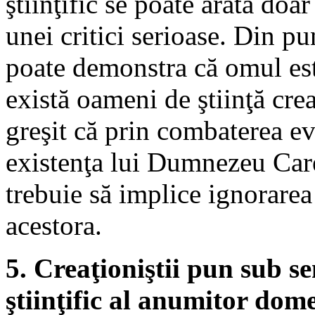
ştiinţific se poate arăta doar
unei critici serioase. Din pu
poate demonstra că omul es
există oameni de ştiinţă cre
greşit că prin combaterea e
existenţa lui Dumnezeu Care
trebuie să implice ignorarea
acestora.
5. Creaţioniştii pun sub s
ştiinţific al anumitor dome