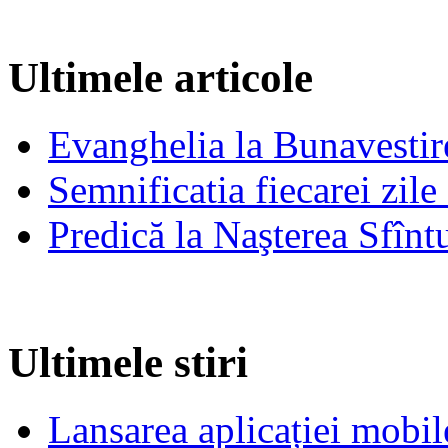
Ultimele articole
Evanghelia la Bunavestire
Semnificatia fiecarei zil
Predică la Naşterea Sfînt
Ultimele stiri
Lansarea aplicației mob