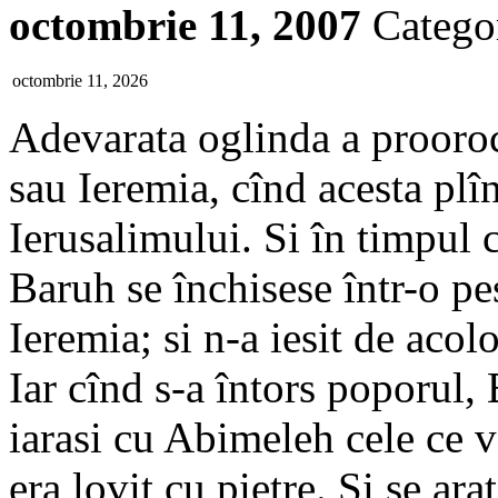
octombrie 11, 2007
Catego
octombrie 11, 2026
Adevarata oglinda a prooroci
sau Ieremia, cînd acesta plî
Ierusalimului. Si în timpul c
Baruh se închisese într-o pes
Ieremia; si n-a iesit de acol
Iar cînd s-a întors poporul, 
iarasi cu Abimeleh cele ce 
era lovit cu pietre. Si se ara