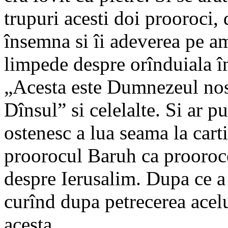
trupuri acesti doi prooroci
însemna si îi adeverea pe a
limpede despre orînduiala în
„Acesta este Dumnezeul nost
Dînsul” si celelalte. Si ar p
ostenesc a lua seama la carti
proorocul Baruh ca prooroce
despre Ierusalim. Dupa ce a 
curînd dupa petrecerea acelu
acesta.