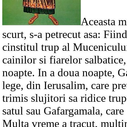
Aceasta mu
scurt, s-a petrecut asa: Fiin
cinstitul trup al Muceniculu
cainilor si fiarelor salbatic
noapte. In a doua noapte, G
lege, din Ierusalim, care pre
trimis slujitori sa ridice tr
satul sau Gafargamala, care s
Multa vreme a tracut, mult