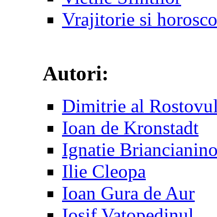
Vrajitorie si horosc
Autori:
Dimitrie al Rostovu
Ioan de Kronstadt
Ignatie Briancianin
Ilie Cleopa
Ioan Gura de Aur
Iosif Vatopedinul