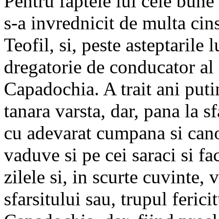
Pentru faptele lui cele bune 
s-a invrednicit de multa cin
Teofil, si, peste asteptarile 
dregatorie de conducator al 
Capadochia. A trait ani put
tanara varsta, dar, pana la sfa
cu adevarat cumpana si cano
vaduve si pe cei saraci si f
zilele si, in scurte cuvinte
sfarsitului sau, trupul feric