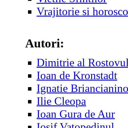
Vrajitorie si horosc
Autori:
Dimitrie al Rostovu
Ioan de Kronstadt
Ignatie Briancianin
Ilie Cleopa
Ioan Gura de Aur
Iosif Vatopedinul