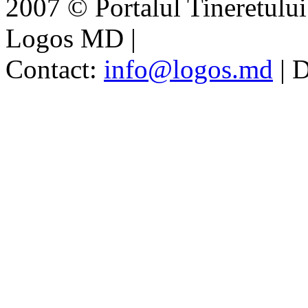
2007 © Portalul Tineretul
Logos MD
|
Contact:
info@logos.md
|
D