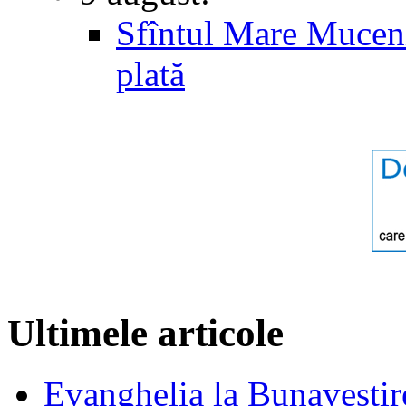
Sfîntul Mare Muceni
plată
Ultimele articole
Evanghelia la Bunavestire