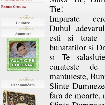
Tie!
Resurse Ortodoxe
Imparate cere
Cautare
Duhul adevarul
Anunturi
esti si toate l
bunatatilor si D
si Te salaslui
curateste de 
mantuieste, Bunu
Sfinte Dumnezeul
Recomandam
fara de moarte, 
Sfinte Dumnezeul