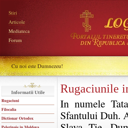
Stiri
Articole
Mediateca
Forum
Cu noi este Dumnezeu!
Rugaciunile i
Informatii Utile
In numele Tatal
Rugaciuni
Filocalia
Sfantului Duh.
Dictionar Ortodox
Slava Tie, Dum
Pelerinaje in Moldova