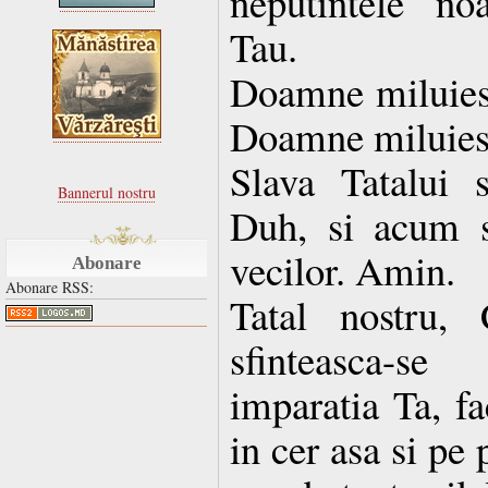
neputintele no
Tau.
Doamne miluies
Doamne miluies
Slava Tatalui s
Bannerul nostru
Duh, si acum s
vecilor. Amin.
Abonare
Abonare RSS:
Tatal nostru, 
sfinteasca-s
imparatia Ta, f
in cer asa si pe