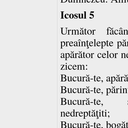
Icosul 5
Următor făcân
preaînţelepte pă
apărător celor n
zicem:
Bucură-te, apără
Bucură-te, părint
Bucură-te, s
nedreptăţiti;
Bucură-te, bogăţi