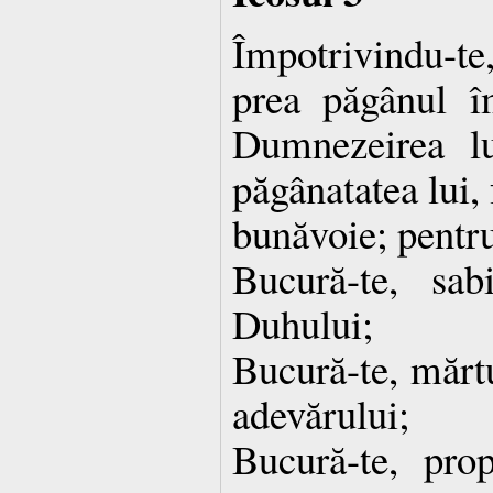
Împotrivindu-te
prea păgânul î
Dumnezeirea lu
păgânatatea lui,
bunăvoie; pentru
Bucură-te, sab
Duhului;
Bucură-te, mărtu
adevărului;
Bucură-te, pro