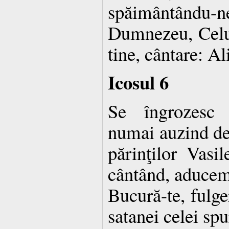
spăimântând
Dumnezeu, Celui
tine, cântare: Al
Icosul 6
Se îngrozesc 
numai auzind de 
părinţilor Vasil
cântând, aducem 
Bucură-te, fulge
satanei celei spu