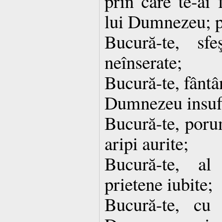
prin care te-ai 
lui Dumnezeu; p
Bucură-te, sfe
neînserate;
Bucură-te, fântâ
Dumnezeu insufl
Bucură-te, por
aripi aurite;
Bucură-te, al
prietene iubite;
Bucură-te, cu