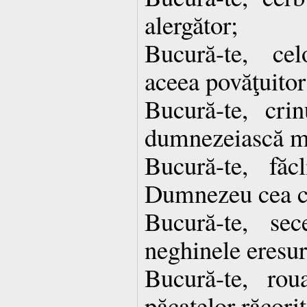
alergător;
Bucură-te, cel
aceea povăţuitor
Bucură-te, crin
dumnezeiască mi
Bucură-te, făc
Dumnezeu cea cu
Bucură-te, sec
neghinele eresuri
Bucură-te, rou
păcatelor răcori