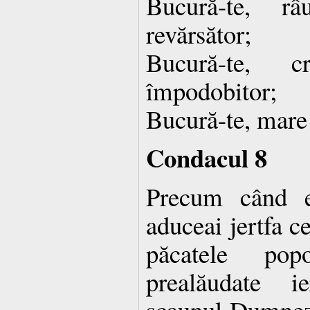
Bucură-te, r
revărsător;
Bucură-te, 
împodobitor;
Bucură-te, mare 
Condacul 8
Precum când e
aduceai jertfa c
păcatele pop
prealăudate i
scaunul Dumnezei