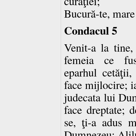
curăţiei;
Bucură-te, mare 
Condacul 5
Venit-a la tine,
femeia ce fus
eparhul cetăţii,
face mijlocire; i
judecata lui Dum
face dreptate; 
se, ţi-a adus m
Dumnezeu: Alil