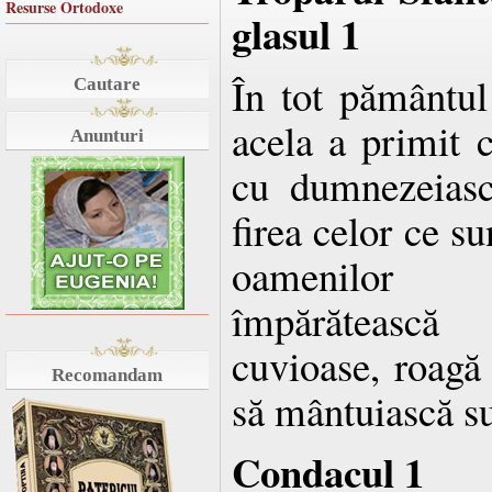
Resurse Ortodoxe
glasul 1
În tot pământul 
Cautare
acela a primit c
Anunturi
cu dumnezeiască
firea celor ce su
oamenilor l
împărătească
cuvioase, roag
Recomandam
să mântuiască su
Condacul 1