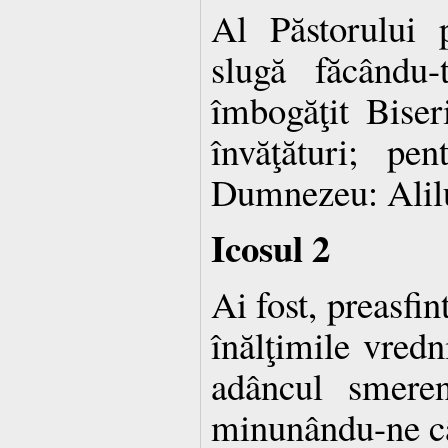
Al Păstorului 
slugă făcându-
îmbogăţit Biseri
învăţături; pe
Dumnezeu: Alil
Icosul 2
Ai fost, preasfin
înălţimile vredni
adâncul smeren
minunându-ne câ