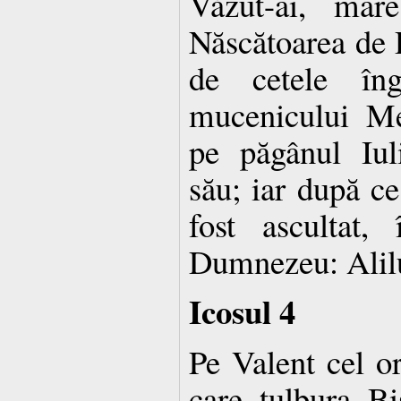
Văzut-ai, mar
Născătoarea de
de cetele îng
mucenicului Me
pe păgânul Iul
său; iar după ce
fost ascultat,
Dumnezeu: Alil
Icosul 4
Pe Valent cel or
care tulbura Bi