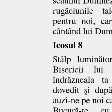
rugăciunile ta
pentru noi, ca
cântând lui Dum
Icosul 8
Stâlp luminăt
Bisericii lui
îndrăzneala t
dovedit şi dup
auzi-ne pe noi c
Bucură-te, cu