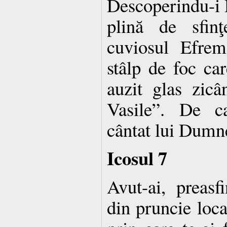
Descoperindu-i 
plină de sfinţ
cuviosul Efre
stâlp de foc car
auzit glas zicâ
Vasile”. De c
cântat lui Dumn
Icosul 7
Avut-ai, preasf
din pruncie loca