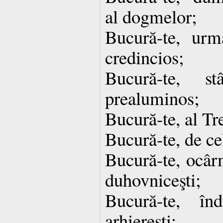
al dogmelor;
Bucură-te, urmă
credincios;
Bucură-te, st
prealuminos;
Bucură-te, al Tr
Bucură-te, de cel
Bucură-te, ocârm
duhovniceşti;
Bucură-te, înd
arhiereşti;