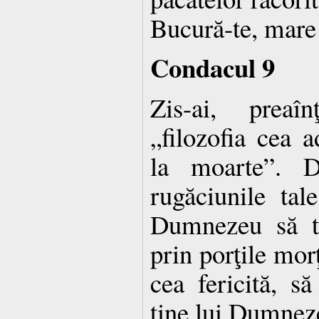
Bucură-te, mare 
Condacul 9
Zis-ai, preaî
„filozofia cea a
la moarte”. 
rugăciunile tal
Dumnezeu să t
prin porţile morţ
cea fericită, 
tine lui Dumneze