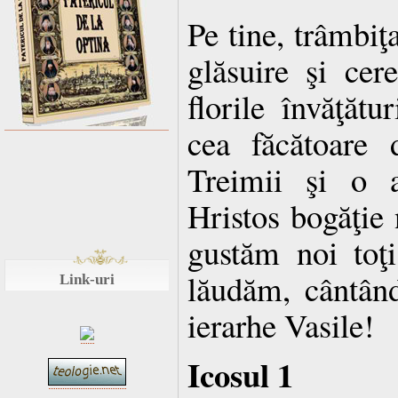
Pe tine, trâmbi
glăsuire şi cer
florile învăţătu
cea făcătoare
Treimii şi o a
Hristos bogăţie 
gustăm noi toţi
lăudăm, cântând
Link-uri
ierarhe Vasile!
Icosul 1