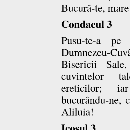
Bucură-te, mare 
Condacul 3
Pusu-te-a pe 
Dumnezeu-Cuv
Bisericii Sal
cuvintelor ta
ereticilor; i
bucurându-ne, 
Aliluia!
Icosul 3