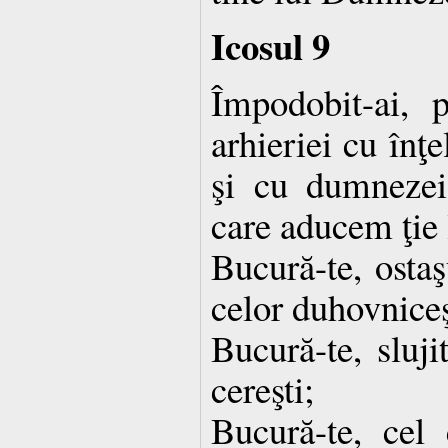
Icosul 9
Împodobit-ai, 
arhieriei cu înţ
şi cu dumnezeia
care aducem ţie 
Bucură-te, ostaş
celor duhovniceş
Bucură-te, sluji
cereşti;
Bucură-te, cel