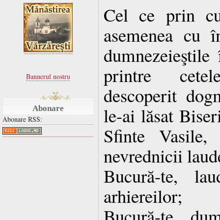
Cel ce prin cu
asemenea cu îng
dumnezeieştile î
printre cete
Bannerul nostru
descoperit dog
le-ai lăsat Bise
Abonare
Abonare RSS:
Sfinte Vasile
nevrednicii laud
Bucură-te, la
arhiereilor;
Bucură-te, dum