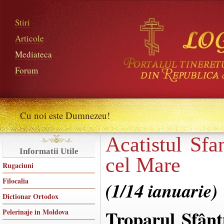
Stiri
Articole
Mediateca
Forum
Cu noi este Dumnezeu!
Acatistul Sfa
Informatii Utile
cel Mare
Rugaciuni
Filocalia
(1/14 ianuarie)
Dictionar Ortodox
Troparul Sfânt
Pelerinaje in Moldova