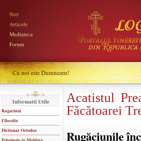
Stiri
Articole
Mediateca
Forum
Cu noi este Dumnezeu!
Acatistul Pre
Informatii Utile
Făcătoarei Tr
Rugaciuni
Filocalia
Dictionar Ortodox
Rugăciunile în
Pelerinaje in Moldova