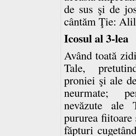
de sus şi de jo
cântăm Ţie: Alil
Icosul al 3-lea
Având toată zidi
Tale, pretuti
proniei şi ale d
neurmate; pe
nevăzute ale 
pururea fiitoare
făpturi cugetân