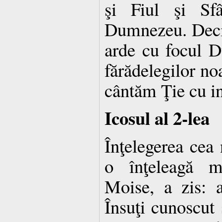
şi Fiul şi Sf
Dumnezeu. Deci,
arde cu focul D
fărădelegilor no
cântăm Ţie cu in
Icosul al 2-lea
Înţelegerea cea 
o înţeleagă m
Moise, a zis: 
Însuţi cunoscut 