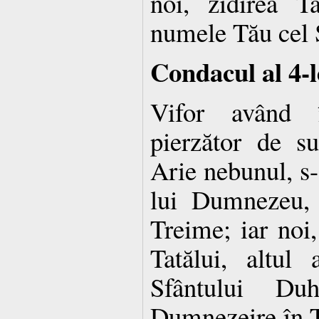
noi, zidirea T
numele Tău cel 
Condacul al 4-l
Vifor având î
pierzător de su
Arie nebunul, s-
lui Dumnezeu, 
Treime; iar noi,
Tatălui, altul 
Sfântului D
Dumnezeire în Ta