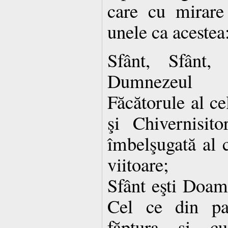
care cu mirare
unele ca acestea
Sfânt, Sfânt,
Dumnezeul n
Făcătorule al ce
şi Chivernisit
îmbelşugată al 
viitoare;
Sfânt eşti Doa
Cel ce din pat
făptura şi c