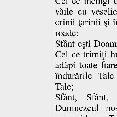
Cel ce încingi d
văile cu veseli
crinii ţarinii ş
roade;
Sfânt eşti Doa
Cel ce trimiţi h
adăpi toate fiar
îndurările Tale
Tale;
Sfânt, Sfânt,
Dumnezeul nos