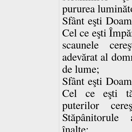
pururea luminăt
Sfânt eşti Doa
Cel ce eşti Împă
scaunele cere
adevărat al domn
de lume;
Sfânt eşti Doa
Cel ce eşti t
puterilor cere
Stăpânitorule 
înalte;