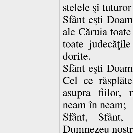
stelele şi tuturo
Sfânt eşti Doa
ale Căruia toate
toate judecăţile
dorite.
Sfânt eşti Doa
Cel ce răsplăteş
asupra fiilor, 
neam în neam;
Sfânt, Sfânt,
Dumnezeu nostru