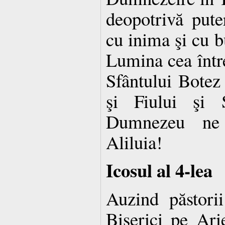
deopotrivă puter
cu inima şi cu b
Lumina cea între
Sfântului Botez 
şi Fiului şi 
Dumnezeu ne 
Aliluia!
Icosul al 4-lea
Auzind păstorii 
Biserici pe Ari