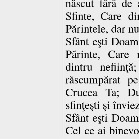
născut fără de 
Sfinte, Care d
Părintele, dar nu
Sfânt eşti Doa
Părinte, Care
dintru nefiinţă
răscumpărat pe
Crucea Ta; Du
sfinţeşti şi învie
Sfânt eşti Doa
Cel ce ai binevo