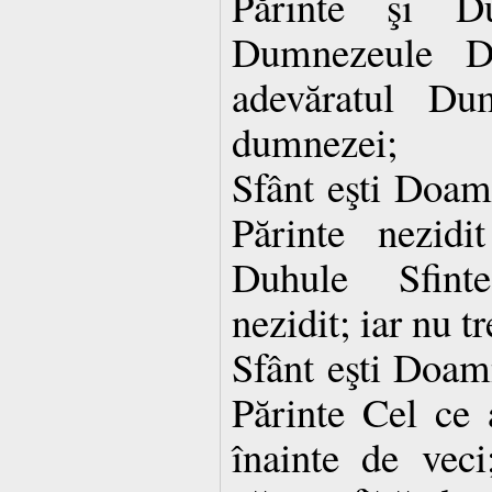
Părinte şi D
Dumnezeule Du
adevăratul Du
dumnezei;
Sfânt eşti Doa
Părinte nezidi
Duhule Sfint
nezidit; iar nu t
Sfânt eşti Doa
Părinte Cel ce 
înainte de veci