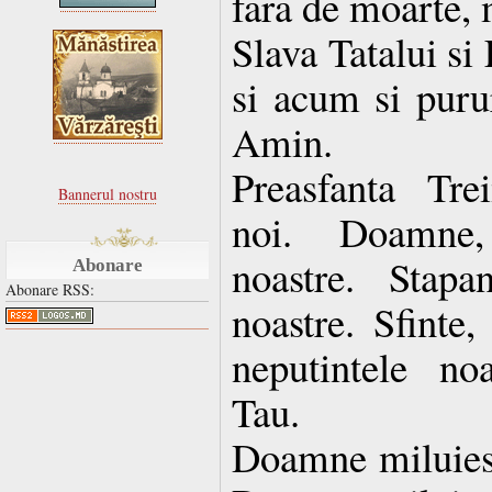
fara de moarte, 
Slava Tatalui si
si acum si purur
Amin.
Preasfanta Tre
Bannerul nostru
noi. Doamne, 
noastre. Stapan
Abonare
Abonare RSS:
noastre. Sfinte,
neputintele no
Tau.
Doamne miluies