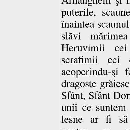
puterile, scaun
înaintea scaunul
slăvi mărimea 
Heruvimii ce
serafimii cei
acoperindu-şi f
dragoste grăiesc 
Sfânt, Sfânt Dom
unii ce suntem
lesne ar fi să