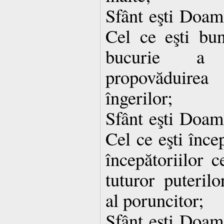
Sfânt eşti Doa
Cel ce eşti bun
bucurie a a
propovăduirea
îngerilor;
Sfânt eşti Doa
Cel ce eşti înce
începătoriilor c
tuturor puterilo
al poruncitor;
Sfânt eşti Doa