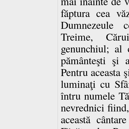
mai înainte de v
făptura cea vă
Dumnezeule ce
Treime, Căru
genunchiul; al c
pământeşti şi 
Pentru aceasta ş
luminaţi cu Sfâ
întru numele Tău
nevrednici fiind
această cântar