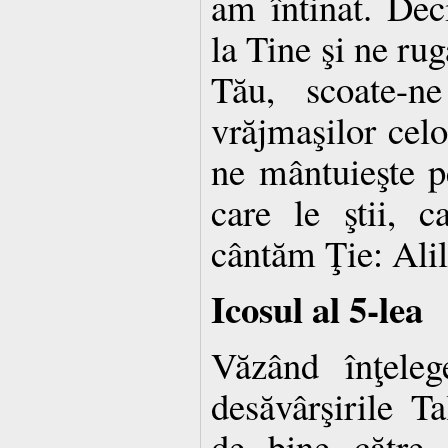
am întinat. Dec
la Tine şi ne ru
Tău, scoate-
vrăjmaşilor celo
ne mântuieşte p
care le ştii, c
cântăm Ţie: Alil
Icosul al 5-lea
Văzând înţeleg
desăvârşirile Ta
de bine către f