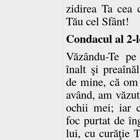
zidirea Ta cea 
Tău cel Sfânt!
Condacul al 2-l
Văzându-Te pe
înalt şi preaînă
de mine, că om 
având, am văzu
ochii mei; iar 
foc purtat de în
lui, cu curăţie 