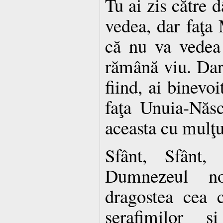
Tu ai zis către 
vedea, dar faţa 
că nu va vedea
rămână viu. Dar
fiind, ai binevo
faţa Unuia-Născ
aceasta cu mulţ
Sfânt, Sfânt,
Dumnezeul no
dragostea cea 
serafimilor ş