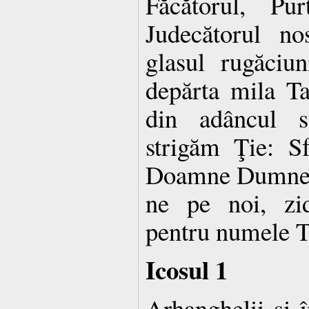
Făcătorul, Pu
Judecătorul no
glasul rugăciun
depărta mila Ta
din adâncul s
strigăm Ţie: Sf
Doamne Dumneze
ne pe noi, zi
pentru numele T
Icosul 1
Arhanghelii şi î