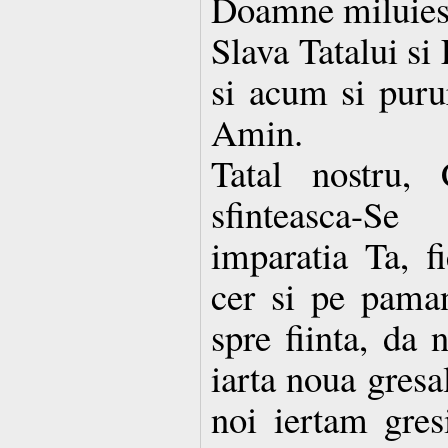
Doamne miluies
Slava Tatalui si
si acum si purur
Amin.
Tatal nostru, 
sfinteasca-S
imparatia Ta, f
cer si pe paman
spre fiinta, da 
iarta noua gresa
noi iertam gresi