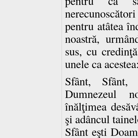
pentru ca 
nerecunoscăto
pentru atâtea în
noastră, urmân
sus, cu credinţ
unele ca acestea
Sfânt, Sfânt,
Dumnezeul no
înălţimea desăvâ
şi adâncul taine
Sfânt eşti Doa