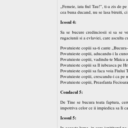
„Femeie, iata fiul Tau!”, ti-a zis de pe
cea buna ducand, nu se lasa biruiti, c
Icosul 4:
Sa se bucure credinciosii si sa se 
rugaciunii si a evlaviei, care asculta c
Povatuieste copiii sa-ti cante „Bucura
Povatuieste copiii, aducandu-i la cuno
Povatuieste copiii, vadindu-te Maica a 
Povatuieste copiii sa Il iubeasca pe Hr
Povatuieste copiii sa faca voia Fiului
Povatuieste copiii, crescandu-i ca pe ni
Povatuieste copiii, Preasfanta Fecioar
Condacul 5:
De Tine se bucura toata faptura, cerul
impotriva celor ce ii impiedica sa Ii 
Icosul 5:
In aceasta lume, in care ispititorul 