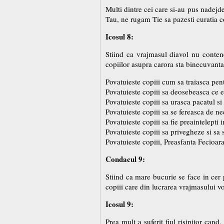
Multi dintre cei care si-au pus nadejde
Tau, ne rugam Tie sa pazesti curatia co
Icosul 8:
Stiind ca vrajmasul diavol nu conten
copiilor asupra carora sta binecuvan
Povatuieste copiii cum sa traiasca pent
Povatuieste copiii sa deosebeasca ce e
Povatuieste copiii sa urasca pacatul si
Povatuieste copiii sa se fereasca de ne
Povatuieste copiii sa fie preaintelepti 
Povatuieste copiii sa privegheze si sa 
Povatuieste copiii, Preasfanta Fecioar
Condacul 9:
Stiind ca mare bucurie se face in cer
copiii care din lucrarea vrajmasului v
Icosul 9:
Prea mult a suferit fiul risipitor cand