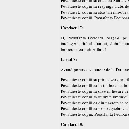
Povatuieste copiii sa citeasca Sfintele 
Povatuieste copiii sa respinga sfaturil
Povatuieste copiii sa stea tari impotri
Povatuieste copiii, Preasfanta Fecioar
Condacul 7:
O, Preasfanta Fecioara, roaga-L pe 
intelegerii, duhul sfatului, duhul p
impreuna cu noi: Aliluia!
Icosul 7:
Avand porunca si putere de la Dumneze
Povatuieste copiii sa primeasca daruri
Povatuieste copiii ca in tot locul sa 
Povatuieste copiii sa urce in fiecare zi 
Povatuieste copiii sa se arate vrednici 
Povatuieste copiii ca din tinerete sa s
Povatuieste copiii ca prin rugaciune si 
Povatuieste copiii, Preasfanta Fecioar
Condacul 8: