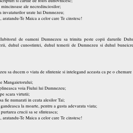
Scripturi si cartile de folos duhovnicesc;
e mincinoase ale necredinciosilor;
va invataturilor urate lui Dumnezeu;
a, aratandu-Te Maica a celor care Te cinstesc!
Iubitorul de oameni Dumnezeu sa trimita peste copii darurile Duhul
uterii, duhul cunostintei, duhul temerii de Dumnezeu si duhul buneicre
u sa ducem o viata de sfintenie si intelegand aceasta ca pe o chemare 
le Mangaietorului;
implineasca voia Fiului lui Dumnezeu;
pe scara virtutii;
sa fie numarati in ceata alesilor Tai;
e gandeasca la moarte, pentru a gusta adevarata viata;
purtarea crucii sa se sfinteasca;
a, aratandu-Te Maica a celor care Te cinstesc!