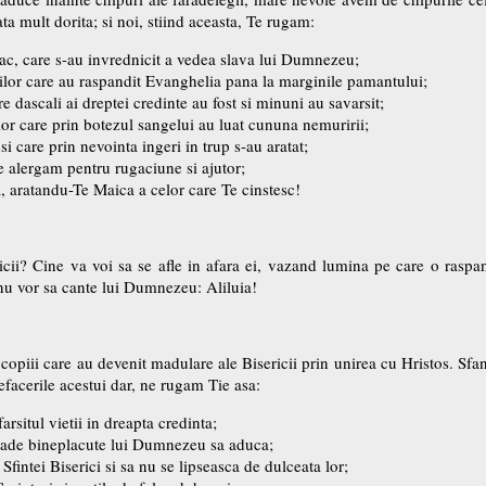
ta mult dorita; si noi, stiind aceasta, Te rugam:
veac, care s-au invrednicit a vedea slava lui Dumnezeu;
lilor care au raspandit Evanghelia pana la marginile pamantului;
are dascali ai dreptei credinte au fost si minuni au savarsit;
lor care prin botezul sangelui au luat cununa nemuririi;
si care prin nevointa ingeri in trup s-au aratat;
are alergam pentru rugaciune si ajutor;
a, aratandu-Te Maica a celor care Te cinstesc!
cii? Cine va voi sa se afle in afara ei, vazand lumina pe care o raspa
nu vor sa cante lui Dumnezeu: Aliluia!
 copiii care au devenit madulare ale Bisericii prin unirea cu Hristos. S
nefacerile acestui dar, ne rugam Tie asa:
rsitul vietii in dreapta credinta;
 roade bineplacute lui Dumnezeu sa aduca;
Sfintei Biserici si sa nu se lipseasca de dulceata lor;