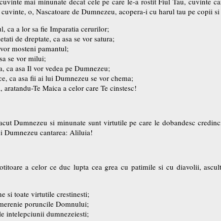
inte mai minunate decat cele pe care le-a rostit Fiul Tau, cuvinte care
cuvinte, o, Nascatoare de Dumnezeu, acopera-i cu harul tau pe copii si p
l, ca a lor sa fie Imparatia cerurilor;
setati de dreptate, ca asa se vor satura;
a vor mosteni pamantul;
asa se vor milui;
ima, ca asa Il vor vedea pe Dumnezeu;
ace, ca asa fii ai lui Dumnezeu se vor chema;
a, aratandu-Te Maica a celor care Te cinstesc!
facut Dumnezeu si minunate sunt virtutile pe care le dobandesc credincio
 lui Dumnezeu cantarea: Aliluia!
crotitoare a celor ce duc lupta cea grea cu patimile si cu diavolii, ascu
 si toate virtutile crestinesti;
 smerenie poruncile Domnului;
le intelepciunii dumnezeiesti;