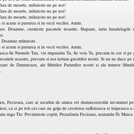
 fara de moarte, miluieste-ne pe noi!
 fara de moarte, miluieste-ne pe noi!
 fara de moarte, miluieste-ne pe noi!
h si acum si pururea si in vecii vecilor. Amin.
oi. Doamne, curateste pacatele noastre. Stapane, iarta faradelegile n
au.
, Doamne miluieste.
h si acum si pururea si in vecii vecilor. Amin.
nteasca-Se Numele Tau, vie imparatia Ta, fie voia Ta, precum in cer si pe
esalele noastre, precum si noi iertam gresitilor nostri. Si nu ne duce pe n
oare de Dumnezeu, ale Sfintilor Parintilor nostri si ale tuturor Sfinti
.
 Fecioara, care ai ascultat de atatea ori dumnezeiestile invataturi pe
ciosi, ca si pe toti cei care au grija de cresterea sufleteasca si trupeasca 
poata ruga Tie: Povatuieste copiii, Preasfanta Fecioara, aratandu-Te Maica 