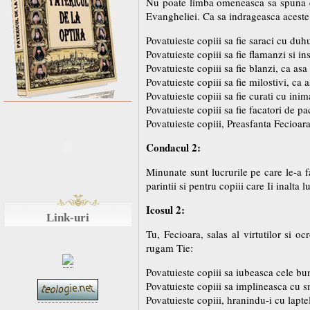
Nu poate limba omeneasca sa spuna cuv
Evangheliei. Ca sa indrageasca aceste 
Povatuieste copiii sa fie saraci cu duhu
Povatuieste copiii sa fie flamanzi si in
Povatuieste copiii sa fie blanzi, ca as
Povatuieste copiii sa fie milostivi, ca 
Povatuieste copiii sa fie curati cu in
Povatuieste copiii sa fie facatori de p
Povatuieste copiii, Preasfanta Fecioar
Condacul 2:
Minunate sunt lucrurile pe care le-a 
parintii si pentru copiii care Ii inalta
Icosul 2:
Link-uri
Tu, Fecioara, salas al virtutilor si o
rugam Tie:
Povatuieste copiii sa iubeasca cele bune
Povatuieste copiii sa implineasca cu
Povatuieste copiii, hranindu-i cu lapte