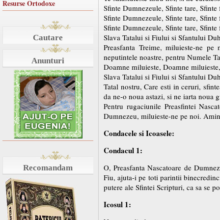
Resurse Ortodoxe
Sfinte Dumnezeule, Sfinte tare, Sfinte
Sfinte Dumnezeule, Sfinte tare, Sfinte
Sfinte Dumnezeule, Sfinte tare, Sfinte
Slava Tatalui si Fiului si Sfantului Du
Cautare
Preasfanta Treime, miluieste-ne pe n
neputintele noastre, pentru Numele T
Anunturi
Doamne miluieste, Doamne miluieste
Slava Tatalui si Fiului si Sfantului Du
Tatal nostru, Care esti in ceruri, sfi
da ne-o noua astazi, si ne iarta noua gr
Pentru rugaciunile Preasfintei Nascat
Dumnezeu, miluieste-ne pe noi. Amin
Condacele si Icoasele:
Condacul 1:
O, Preasfanta Nascatoare de Dumnezeu,
Recomandam
Fiu, ajuta-i pe toti parintii binecredin
putere ale Sfintei Scripturi, ca sa se 
Icosul 1: