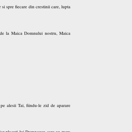
si spre fiecare din crestinii care, lupta
au de la Maica Domnului nostru, Maica
pe alesii Tai, fiindu-le zid de aparare
celor placuti lui Dumnezeu care au mers