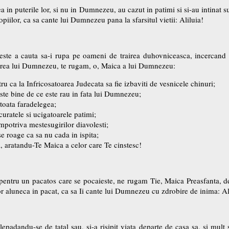
a in puterile lor, si nu in Dumnezeu, au cazut in patimi si si-au intinat s
piilor, ca sa cante lui Dumnezeu pana la sfarsitul vietii: Aliluia!
este a cauta sa-i rupa pe oameni de trairea duhovniceasca, incercand s
tarea lui Dumnezeu, te rugam, o, Maica a lui Dumnezeu:
ru ca la Infricosatoarea Judecata sa fie izbaviti de vesnicele chinuri;
ste bine de ce este rau in fata lui Dumnezeu;
 toata faradelegea;
curatele si ucigatoarele patimi;
impotriva mestesugirilor diavolesti;
se roage ca sa nu cada in ispita;
a, aratandu-Te Maica a celor care Te cinstesc!
 pentru un pacatos care se pocaieste, ne rugam Tie, Maica Preasfanta, de
or aluneca in pacat, ca sa Ii cante lui Dumnezeu cu zdrobire de inima: Al
, lepadandu-se de tatal sau, si-a risipit viata departe de casa sa, si mult