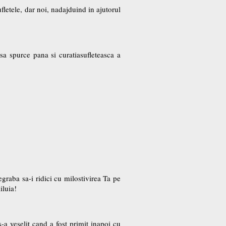
ufletele, dar noi, nadajduind in ajutorul
a spurce pana si curatiasufleteasca a
graba sa-i ridici cu milostivirea Ta pe
iluia!
 s-a veselit cand a fost primit inapoi cu