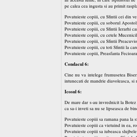
pe calea cea ingusta si au primit raspla
Povatuieste copiii, cu Sfintii cei din 
Povatuieste copiii, cu soborul Aposto
Povatuieste copiii, cu Sfintii Ierarhi c
Povatuieste copiii, cu cetele Mucenici
Povatuieste copiii, cu Sfintii Preacuvio
Povatuieste copiii, cu toti Sfintii la c
Povatuieste copiii, Preasfanta Fecioar
Condacul 6:
Cine nu va intelege frumusetea Biseri
intunecati de mandrie diavoleasca, si 
Icosul 6:
De mare dar s-au invrednicit la Botez
ca sa-i inveti sa nu se lipseasca de bi
Povatuieste copiii sa ramana pana la sfa
Povatuieste copiii ca vietuind in ea,
Povatuieste copiii sa iubeasca slujbele 