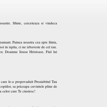
oastre. Sfinte, cerceteaza si vindeca
 pamant. Painea noastra cea spre fiinta,
oi in ispita, ci ne izbaveste de cel rau.
lor, Doamne Iisuse Hristoase, Fiul lui
 care le-a propovaduit Preaiubitul Tau
a copiilor, sa priceapa cuvintele pline de
a celor care Te cinstesc!