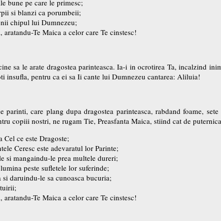
ile bune pe care le primesc;
erpii si blanzi ca porumbeii;
menii chipul lui Dumnezeu;
a, aratandu-Te Maica a celor care Te cinstesc!
ine sa le arate dragostea parinteasca. Ia-i in ocrotirea Ta, incalzind inim
i insufla, pentru ca ei sa Ii cante lui Dumnezeu cantarea: Aliluia!
 de parinti, care plang dupa dragostea parinteasca, rabdand foame, sete s
tru copiii nostri, ne rugam Tie, Preasfanta Maica, stiind cat de puternica
la Cel ce este Dragoste;
ntele Ceresc este adevaratul lor Parinte;
le si mangaindu-le prea multele dureri;
 lumina peste sufletele lor suferinde;
ea si daruindu-le sa cunoasca bucuria;
uirii;
a, aratandu-Te Maica a celor care Te cinstesc!