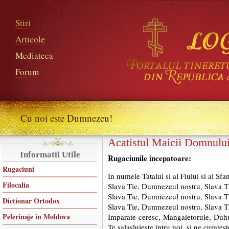
Stiri
Articole
Mediateca
Forum
Cu noi este Dumnezeu!
Acatistul Maicii Domnului,
Informatii Utile
Rugaciunile incepatoare:
Rugaciuni
In numele Tatalui si al Fiului si al Sf
Filocalia
Slava Tie, Dumnezeul nostru, Slava T
Slava Tie, Dumnezeul nostru, Slava T
Dictionar Ortodox
Slava Tie, Dumnezeul nostru, Slava T
Pelerinaje in Moldova
Imparate ceresc, Mangaietorule, Duhul 
Te salasluieste intru noi, si ne curates