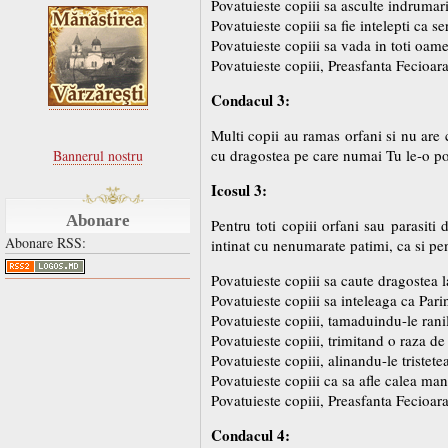
Povatuieste copiii sa asculte indrumar
Povatuieste copiii sa fie intelepti ca s
Povatuieste copiii sa vada in toti oa
Povatuieste copiii, Preasfanta Fecioar
Condacul 3:
Multi copii au ramas orfani si nu are c
cu dragostea pe care numai Tu le-o pot
Bannerul nostru
Icosul 3:
Abonare
Pentru toti copiii orfani sau parasiti
Abonare RSS:
intinat cu nenumarate patimi, ca si pen
Povatuieste copiii sa caute dragostea 
Povatuieste copiii sa inteleaga ca Pari
Povatuieste copiii, tamaduindu-le rani
Povatuieste copiii, trimitand o raza de
Povatuieste copiii, alinandu-le tristet
Povatuieste copiii ca sa afle calea mant
Povatuieste copiii, Preasfanta Fecioar
Condacul 4: