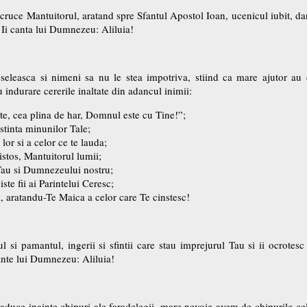
 cruce Mantuitorul, aratand spre Sfantul Apostol Ioan, ucenicul iubit, dar 
i Ii canta lui Dumnezeu: Aliluia!
veseleasca si nimeni sa nu le stea impotriva, stiind ca mare ajutor 
u indurare cererile inaltate din adancul inimii:
-te, cea plina de har, Domnul este cu Tine!”;
stinta minunilor Tale;
lor si a celor ce te lauda;
istos, Mantuitorul lumii;
 Tau si Dumnezeului nostru;
ste fii ai Parintelui Ceresc;
a, aratandu-Te Maica a celor care Te cinstesc!
 si pamantul, ingerii si sfintii care stau imprejurul Tau si ii ocrotesc 
cante lui Dumnezeu: Aliluia!
ne aduce inainte chipuri ale faradelegii, mare nevoie avem de chipurile 