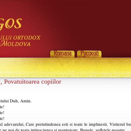
 Povatuitoarea copiilor
antului Duh, Amin.
ie!
ie!
ie!
adevarului, Care pretutindenea esti si toate le implinesti, Vistierul bun
te pe noi de toata intinaciunea si mantuieste, Bunule, sufletele noastre.