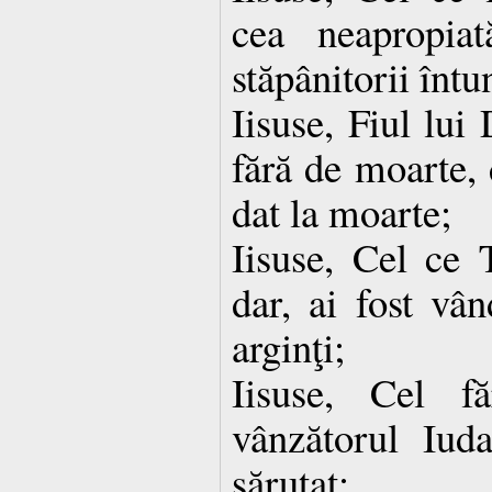
cea neapropia
stăpânitorii întu
Iisuse, Fiul lui
fără de moarte, d
dat la moarte;
Iisuse, Cel ce T
dar, ai fost vân
arginţi;
Iisuse, Cel f
vânzătorul Iud
sărutat;