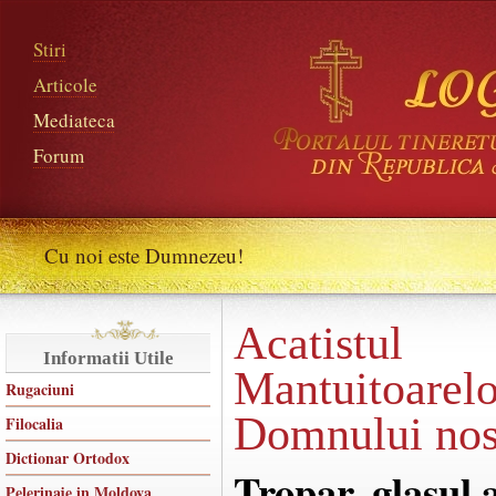
Stiri
Articole
Mediateca
Forum
Cu noi este Dumnezeu!
Acatistul
Informatii Utile
Mantuitoar
Rugaciuni
Domnului nost
Filocalia
Dictionar Ortodox
Tropar, glasul a
Pelerinaje in Moldova