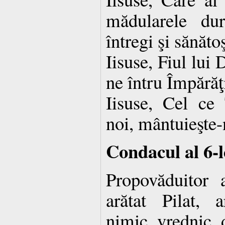
mădularele dur
întregi şi sănătoş
Iisuse, Fiul lu
ne întru Împărăţ
Iisuse, Cel ce 
noi, mântuieşte-
Condacul al 6-l
Propovăduitor 
arătat Pilat, 
nimic vrednic 