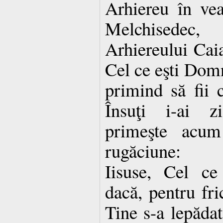
Arhiereu în vea
Melchisedec,
Arhiereului Caia
Cel ce eşti Domn
primind să fii 
Însuţi i-ai z
primeşte acum
rugăciune:
Iisuse, Cel ce 
dacă, pentru fri
Tine s-a lepădat