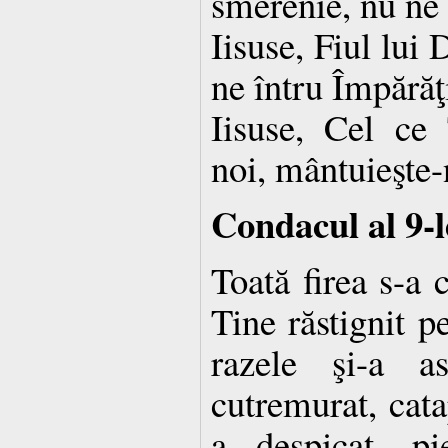
smerenie, nu ne 
Iisuse, Fiul lu
ne întru Împărăţ
Iisuse, Cel ce 
noi, mântuieşte-
Condacul al 9-l
Toată firea s-a 
Tine răstignit p
razele şi-a a
cutremurat, cat
a despicat, pi