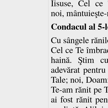
Iisuse, Cel ce 
noi, mântuieşte-
Condacul al 5-l
Cu sângele rănil
Cel ce Te îmbrac
haină. Ştim c
adevărat pentru 
Tale; noi, Doamn
Te-am rănit pe T
ai fost rănit pe