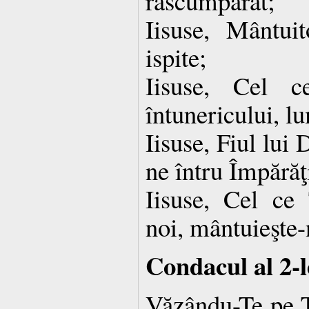
răscumpărat;
Iisuse, Mântuit
ispite;
Iisuse, Cel c
întunericului, l
Iisuse, Fiul lu
ne întru Împărăţ
Iisuse, Cel ce 
noi, mântuieşte-
Condacul al 2-l
Văzându-Te pe T