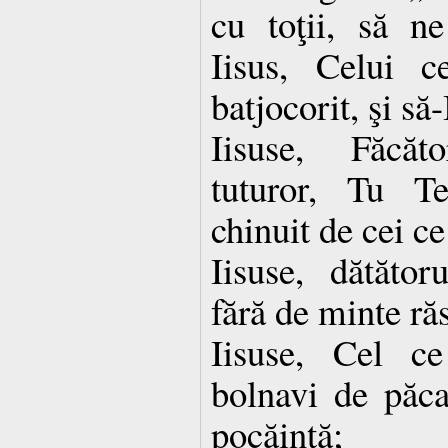
cu toţii, să 
Iisus, Celui 
batjocorit, şi să
Iisuse, Făcăt
tuturor, Tu Te
chinuit de cei ce
Iisuse, dătătoru
fără de minte ră
Iisuse, Cel c
bolnavi de păca
pocăinţă;