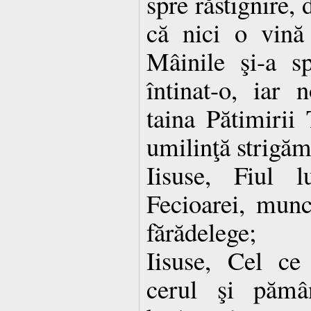
spre răstignire, 
că nici o vină 
Mâinile şi-a sp
întinat-o, iar
taina Pătimirii 
umilinţă strigăm
Iisuse, Fiul 
Fecioarei, munci
fărădelege;
Iisuse, Cel c
cerul şi pămâ