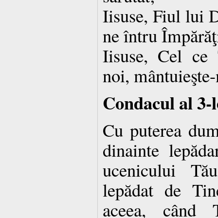
Iisuse, Fiul lu
ne întru Împărăţ
Iisuse, Cel ce 
noi, mântuieşte-
Condacul al 3-l
Cu puterea dumn
dinainte lepăda
ucenicului Tă
lepădat de Ti
aceea, când 