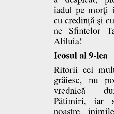
iadul pe morţi i
cu credinţă şi c
ne Sfintelor T
Aliluia!
Icosul al 9-lea
Ritorii cei mul
grăiesc, nu p
vrednică dum
Pătimiri, iar s
noastre, inimil