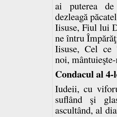
ai puterea de
dezleagă păcatel
Iisuse, Fiul lu
ne întru Împărăţ
Iisuse, Cel ce 
noi, mântuieşte-
Condacul al 4-l
Iudeii, cu vifor
suflând şi gla
ascultând, al di