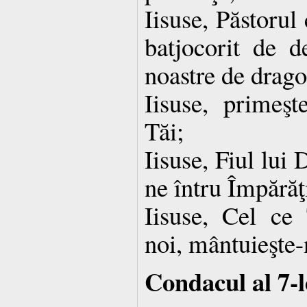
Iisuse, Păstorul
batjocorit de 
noastre de drago
Iisuse, primeşt
Tăi;
Iisuse, Fiul lu
ne întru Împărăţ
Iisuse, Cel ce 
noi, mântuieşte-
Condacul al 7-l