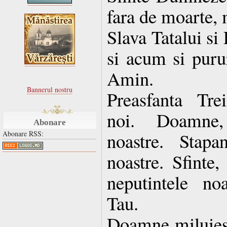
fara de moarte, 
Slava Tatalui si
si acum si purur
Amin.
Bannerul nostru
Preasfanta Tre
noi. Doamne, 
Abonare
noastre. Stapan
Abonare RSS:
noastre. Sfinte,
neputintele no
Tau.
Doamne miluies