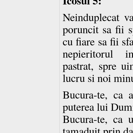
Icosul 5:
Neinduplecat va
poruncit sa fii 
cu fiare sa fii sf
nepieritorul 
pastrat, spre ui
lucru si noi mi
Bucura-te, ca a
puterea lui Dum
Bucura-te, ca 
tamaduit prin da