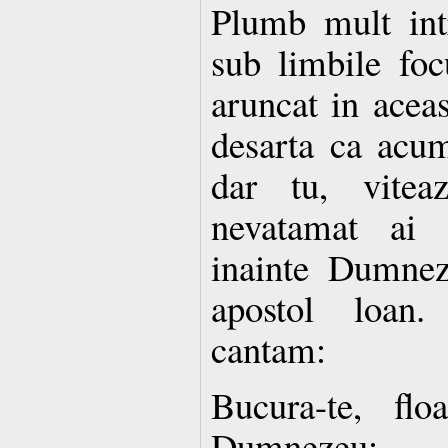
Plumb mult int
sub limbile focu
aruncat in acea
desarta ca acum
dar tu, vitea
nevatamat ai
inainte Dumnez
apostol loan.
cantam:
Bucura-te, flo
Dumnezeu;