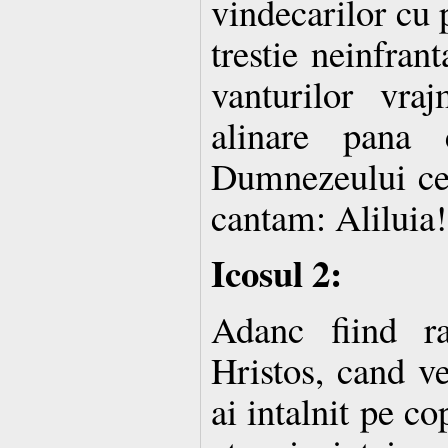
vindecarilor cu 
trestie neinfran
vanturilor vra
alinare pana 
Dumnezeului cel
cantam: Aliluia!
Icosul 2:
Adanc fiind r
Hristos, cand v
ai intalnit pe c