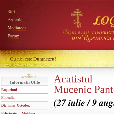
Stiri
Articole
Mediateca
Forum
Cu noi este Dumnezeu!
Acatistul 
Informatii Utile
Mucenic Pant
Rugaciuni
Filocalia
(27 iulie / 9 aug
Dictionar Ortodox
Pelerinaje in Moldova