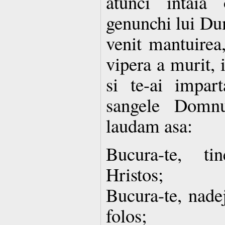
atunci intaia
genunchi lui Dum
venit mantuirea,
vipera a murit, 
si te-ai impar
sangele Domnu
laudam asa:
Bucura-te, ti
Hristos;
Bucura-te, nade
folos;