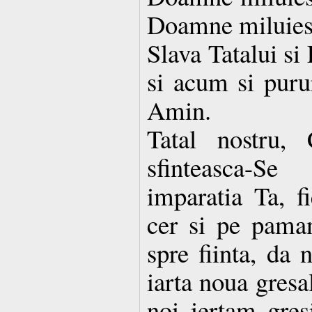
Doamne miluies
Slava Tatalui si
si acum si purur
Amin.
Tatal nostru, 
sfinteasca-S
imparatia Ta, f
cer si pe paman
spre fiinta, da 
iarta noua gresa
noi iertam gresi