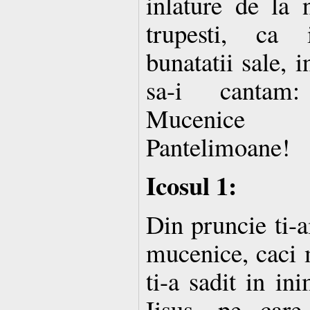
inlature de la n
trupesti, ca 
bunatatii sale, i
sa-i cantam
Mucenice s
Pantelimoane!
Icosul 1:
Din pruncie ti-ai
mucenice, caci 
ti-a sadit in in
Iisus, pe care