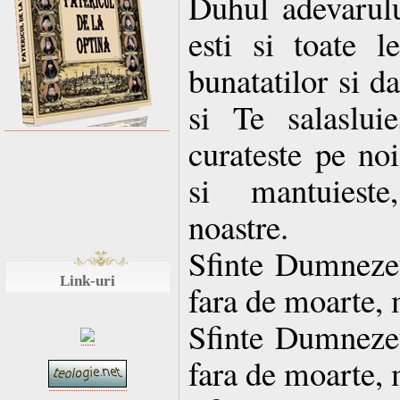
Duhul adevarulu
esti si toate le
bunatatilor si d
si Te salaslui
curateste pe noi
si mantuieste
noastre.
Sfinte Dumnezeul
Link-uri
fara de moarte, 
Sfinte Dumnezeul
fara de moarte, 