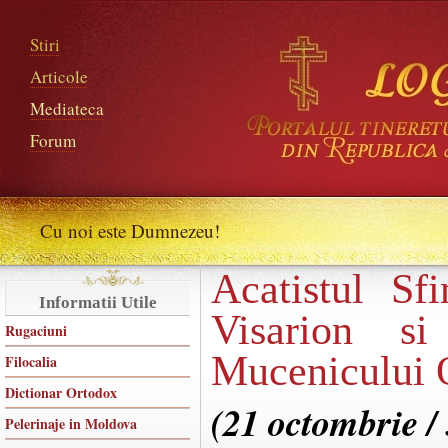
Stiri
Articole
Mediateca
Forum
Cu noi este Dumnezeu!
Acatistul Sfi
Informatii Utile
Visarion si
Rugaciuni
Mucenicului 
Filocalia
Dictionar Ortodox
(21 octombrie /
Pelerinaje in Moldova