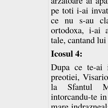
arzatoare ai apa
pe toti i-ai inva
ce nu s-au cla
ortodoxa, i-ai a
tale, cantand lu
Icosul 4:
Dupa ce te-ai i
preotiei, Visario
la Sfantul 
intorcandu-te in
mare indrazneala