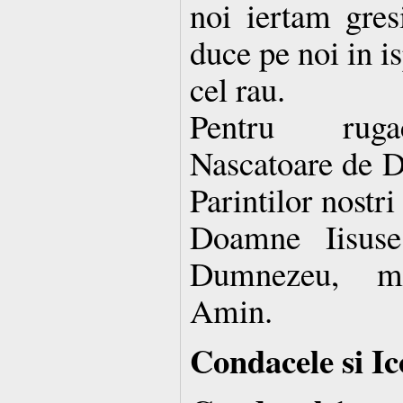
noi iertam gresi
duce pe noi in is
cel rau.
Pentru rugac
Nascatoare de D
Parintilor nostri 
Doamne Iisuse
Dumnezeu, mi
Amin.
Condacele si Ic