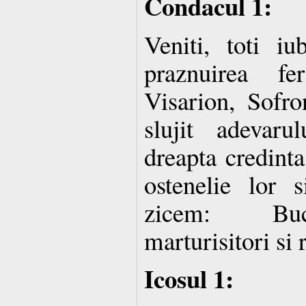
Condacul 1:
Veniti, toti iu
praznuirea feri
Visarion, Sofro
slujit adevaru
dreapta credinta
ostenelie lor 
zicem: Bucu
marturisitori si 
Icosul 1: