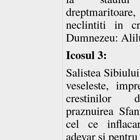
dreptmaritoar
neclintiti in c
Dumnezeu: Alil
Icosul 3:
Salistea Sibiulu
veseleste, imp
crestinilor d
praznuirea Sfa
cel ce inflac
adevar si pentru