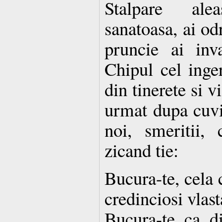
Stalpare ale
sanatoasa, ai od
pruncie ai inva
Chipul cel inger
din tinerete si v
urmat dupa cuvii
noi, smeritii,
zicand tie:
Bucura-te, cela c
credinciosi vlast
Bucura-te, ca, d