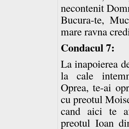
necontenit Domnu
Bucura-te, Muc
mare ravna credi
Condacul 7:
La inapoierea d
la cale intem
Oprea, te-ai op
cu preotul Moise
cand aici te a
preotul Ioan di