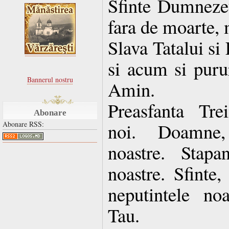
Sfinte Dumnezeul
fara de moarte, 
Slava Tatalui si
si acum si purur
Bannerul nostru
Amin.
Preasfanta Tre
Abonare
noi. Doamne, 
Abonare RSS:
noastre. Stapan
noastre. Sfinte,
neputintele no
Tau.