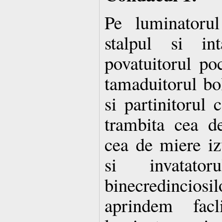
Pe luminatoru
stalpul si int
povatuitorul poc
tamaduitorul bol
si partinitorul 
trambita cea d
cea de miere iz
si invatator
binecredincios
aprindem facl