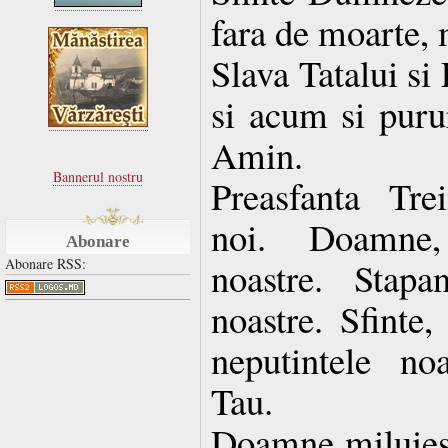
fara de moarte, 
Slava Tatalui si
si acum si purur
Amin.
Bannerul nostru
Preasfanta Tre
noi. Doamne, 
Abonare
noastre. Stapan
Abonare RSS:
noastre. Sfinte,
neputintele no
Tau.
Doamne miluies