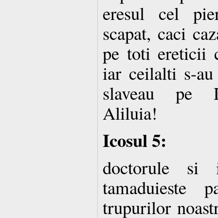
eresul cel pie
scapat, caci ca
pe toti ereticii
iar ceilalti s-a
slaveau pe D
Aliluia!
Icosul 5:
doctorule si i
tamaduieste pa
trupurilor noast