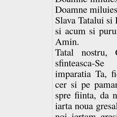
Doamne miluies
Slava Tatalui si
si acum si purur
Amin.
Tatal nostru, 
sfinteasca-S
imparatia Ta, f
cer si pe paman
spre fiinta, da 
iarta noua gresa
noi iertam gresi