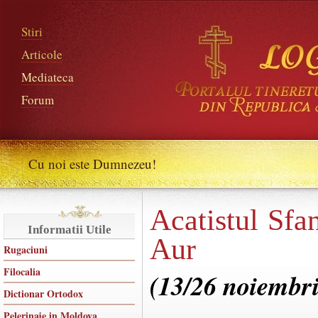
Stiri
Articole
Mediateca
Forum
Cu noi este Dumnezeu!
Acatistul Sfa
Informatii Utile
Aur
Rugaciuni
Filocalia
(13/26 noiembri
Dictionar Ortodox
Pelerinaje in Moldova