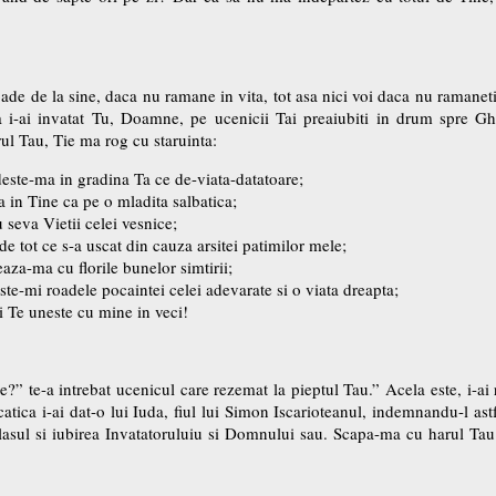
de de la sine, daca nu ramane in vita, tot asa nici voi daca nu ramanet
a i-ai invatat Tu, Doamne, pe ucenicii Tai preaiubiti in drum spre G
rul Tau, Tie ma rog cu staruinta:
adeste-ma in gradina Ta ce de-viata-datatoare;
a in Tine ca pe o mladita salbatica;
seva Vietii celei vesnice;
de tot ce s-a uscat din cauza arsitei patimilor mele;
eaza-ma cu florile bunelor simtirii;
este-mi roadele pocaintei celei adevarate si o viata dreapta;
i Te uneste cu mine in veci!
?” te-a intrebat ucenicul care rezemat la pieptul Tau.” Acela este, i-ai
atica i-ai dat-o lui Iuda, fiul lui Simon Iscarioteanul, indemnandu-l astf
glasul si iubirea Invatatoruluiu si Domnului sau. Scapa-ma cu harul Tau 