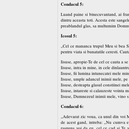
Condacul 5:
Luand paine si binecuvantand, ai fran
dintru aceasta toti. Acesta este sange
preablandul glas, sa multumim Domnul
Icosul 5:
„Cel ce mananca trupul Meu si bea San
pentru viata si bunatatile ceresti. Cau
Iisuse, apropie-Te de cel ce cauta a se
Iisuse, intra in mine, in cele dinlauntr
Iisuse, fii lumina intunecatei mele min
Iisuse, umple adancul inimii mele, pe 
Iisuse, desteapta glasul constiinei mel
Iisuse, intareste si calauzeste vointa m
Iisuse, Dumnezeul inimii mele, vino s
Condacul 6:
„Adevarat zic voua, ca unul din voi Ma
de acest gand, intreba: „Nu cumva eu
raspuns voi da eu, cel ce cad si Te 