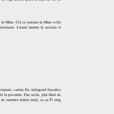
i in Mine. Cel ce ramane in Mine si Eu
hetsemani. Luand aminte la aceasta si
 raspuns, caruia Eu, intingand bucatica
el la pocainta. Dar acela, plin fiind de
de rautatea inimii mele, ca sa-Ti strig