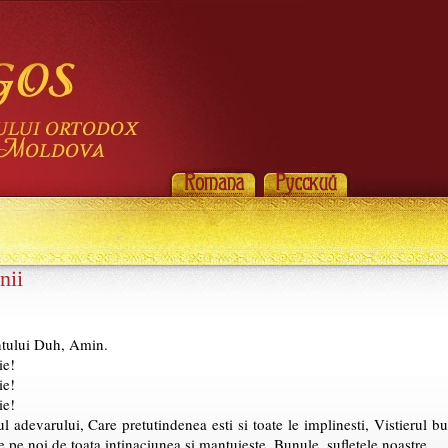
nii
antului Duh, Amin.
ie!
ie!
ie!
adevarului, Care pretutindenea esti si toate le implinesti, Vistierul bun
te pe noi de toata intinaciunea si mantuieste, Bunule, sufletele noastre.