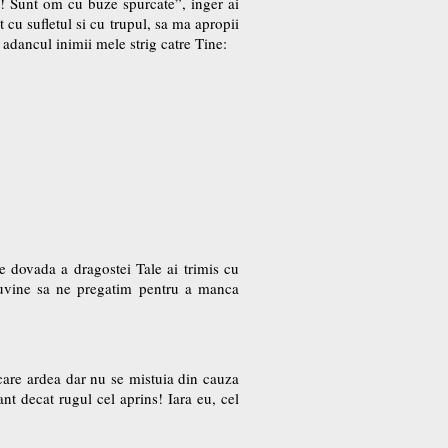
ut! Sunt om cu buze spurcate”, inger ai
 cu sufletul si cu trupul, sa ma apropii
adancul inimii mele strig catre Tine:
e dovada a dragostei Tale ai trimis cu
 cuvine sa ne pregatim pentru a manca
l care ardea dar nu se mistuia din cauza
t decat rugul cel aprins! Iara eu, cel