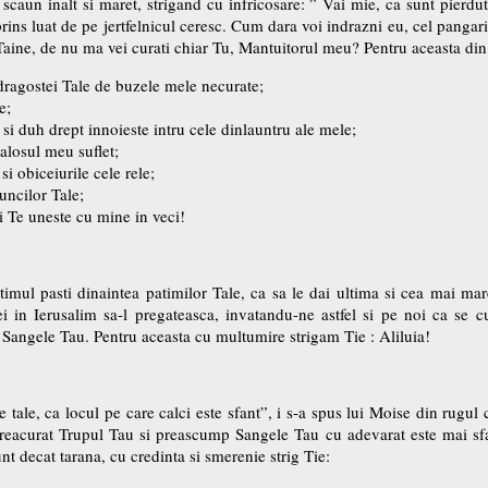
scaun inalt si maret, strigand cu infricosare: ” Vai mie, ca sunt pierd
rins luat de pe jertfelnicul ceresc. Cum dara voi indrazni eu, cel pangarit
aine, de nu ma vei curati chiar Tu, Mantuitorul meu? Pentru aceasta din 
 dragostei Tale de buzele mele necurate;
e;
 si duh drept innoieste intru cele dinlauntru ale mele;
calosul meu suflet;
i obiceiurile cele rele;
uncilor Tale;
i Te uneste cu mine in veci!
imul pasti dinaintea patimilor Tale, ca sa le dai ultima si cea mai mar
ei in Ierusalim sa-l pregateasca, invatandu-ne astfel si pe noi ca se
Sangele Tau. Pentru aceasta cu multumire strigam Tie : Aliluia!
e tale, ca locul pe care calci este sfant”, i s-a spus lui Moise din rugu
preacurat Trupul Tau si preascump Sangele Tau cu adevarat este mai sfan
nt decat tarana, cu credinta si smerenie strig Tie: