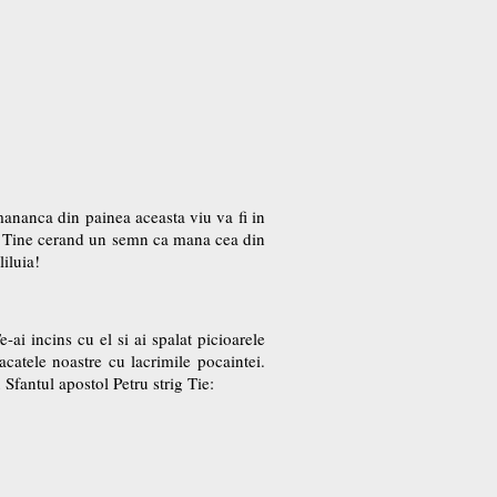
mananca din painea aceasta viu va fi in
 la Tine cerand un semn ca mana cea din
iluia!
ai incins cu el si ai spalat picioarele
catele noastre cu lacrimile pocaintei.
 Sfantul apostol Petru strig Tie: