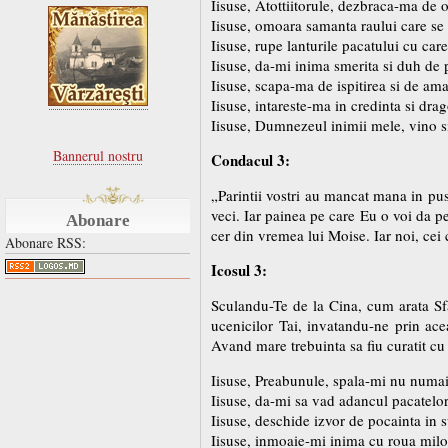
Iisuse, Atottiitorule, dezbraca-ma de o
Iisuse, omoara samanta raului care se
Iisuse, rupe lanturile pacatului cu car
Iisuse, da-mi inima smerita si duh de 
Iisuse, scapa-ma de ispitirea si de ama
Iisuse, intareste-ma in credinta si dra
Iisuse, Dumnezeul inimii mele, vino s
Bannerul nostru
Condacul 3:
„Parintii vostri au mancat mana in pu
veci. Iar painea pe care Eu o voi da 
Abonare
cer din vremea lui Moise. Iar noi, cei 
Abonare RSS:
Icosul 3:
Sculandu-Te de la Cina, cum arata Sfan
ucenicilor Tai, invatandu-ne prin ac
Avand mare trebuinta sa fiu curatit cu 
Iisuse, Preabunule, spala-mi nu numai p
Iisuse, da-mi sa vad adancul pacatelo
Iisuse, deschide izvor de pocainta in 
Iisuse, inmoaie-mi inima cu roua milos