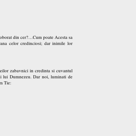
m coborat din cer?…Cum poate Acesta sa
na celor credinciosi; dar inimile lor
eilor zabavnici in credinta si cuvantul
iei lui Dumnezeu. Dar noi, luminati de
m Tie: