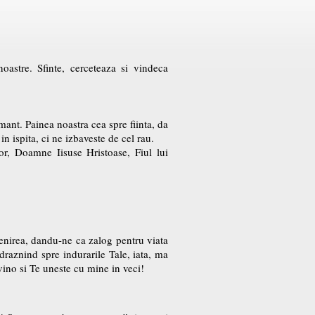
oastre. Sfinte, cerceteaza si vindeca
mant. Painea noastra cea spre fiinta, da
in ispita, ci ne izbaveste de cel rau.
lor, Doamne Iisuse Hristoase, Fiul lui
menirea, dandu-ne ca zalog pentru viata
raznind spre indurarile Tale, iata, ma
vino si Te uneste cu mine in veci!