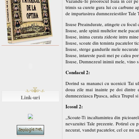
Vazandu-Te proorocul Isaia in cer pe 
trimis sa curete gura lui cu carbune ap
de impartasirea dumnezeiestilor Tale T
Iisuse Preaindurate, atingete cu focul
Iisuse, arde spinii multelor mele pacat
Iisuse, inima curata zideste intru mine
Iisuse, scoate din teminta pacatelor ti
Iisuse, sterge gandurile mele necurate s
Iisuse, intareste pasii mei pe calea por
Iisuse, Dumnezeul inimii mele, vino s
Condacul 2:
Dorind sa mananci cu ucenicii Tai ult
doua zile mai inainte pe doi dintre 
dumnezeiasca Ppasca, adica Trupul si 
Link-uri
Icosul 2:
„Scoate-Ti incaltamintea din picioarel
nevazuitei Tale prezente. Potirul cu 
necurat, vandut pacatelor, cel ce nu su