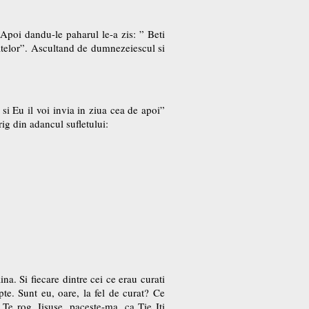
 Apoi dandu-le paharul le-a zis: ” Beti
catelor”. Ascultand de dumnezeiescul si
i Eu il voi invia in ziua cea de apoi”
rig din adancul sufletului:
a. Si fiecare dintre cei ce erau curati
e. Sunt eu, oare, la fel de curat? Ce
Te rog, Iisuse, paceste-ma, ca Tie Iti