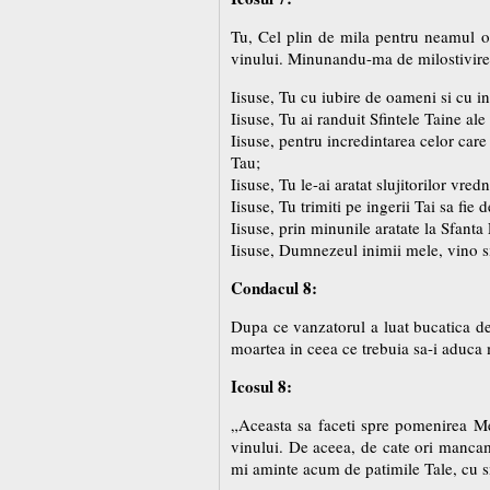
Tu, Cel plin de mila pentru neamul o
vinului. Minunandu-ma de milostivirea
Iisuse, Tu cu iubire de oameni si cu in
Iisuse, Tu ai randuit Sfintele Taine ale
Iisuse, pentru incredintarea celor care
Tau;
Iisuse, Tu le-ai aratat slujitorilor vr
Iisuse, Tu trimiti pe ingerii Tai sa fie
Iisuse, prin minunile aratate la Sfanta 
Iisuse, Dumnezeul inimii mele, vino s
Condacul 8:
Dupa ce vanzatorul a luat bucatica de 
moartea in ceea ce trebuia sa-i aduca m
Icosul 8:
„Aceasta sa faceti spre pomenirea Me
vinului. De aceea, de cate ori manca
mi aminte acum de patimile Tale, cu sm