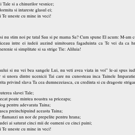
i Tale si a chinurilor vesnice;
ormita si intareste glasul ei;
i Te uneste cu mine in veci!
sif, si nu stim noi pe tatal Sau si pe mama Sa? Cum spune El acum: M-a
eau intre ei iudeii auzind uimitoarea fagaduinta ca Te vei da ca hra
erenie si simplitate si sa strige Tie: Aliluia!
ui si nu vei bea sangele Lui, nu veti avea viata in voi” le-ai spus iud
ar si unora dintre ucenicii Tai care nu cunosteau inca Tainele Imparat
ita privind slava Ta cea dumnezeiasca, cu credinta si cu dragoste striga
puterea slavei Tale;
decat poate mintea noastra sa priceapa;
alog pentru adevarata Taina;
neasca preinchipuind aceasta Taina;
lor flamanzi un nor de prepelite pentru hrana;
iudei ai saturat cinci mii de oameni cu cinci paini;
i Te uneste cu mine in veci!