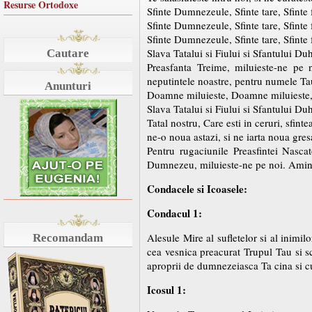
Resurse Ortodoxe
Sfinte Dumnezeule, Sfinte tare, Sfinte
Sfinte Dumnezeule, Sfinte tare, Sfinte
Sfinte Dumnezeule, Sfinte tare, Sfinte
Slava Tatalui si Fiului si Sfantului Du
Cautare
Preasfanta Treime, miluieste-ne pe n
neputintele noastre, pentru numele Ta
Anunturi
Doamne miluieste, Doamne miluieste
Slava Tatalui si Fiului si Sfantului Du
Tatal nostru, Care esti in ceruri, sfin
ne-o noua astazi, si ne iarta noua gresa
Pentru rugaciunile Preasfintei Nascat
Dumnezeu, miluieste-ne pe noi. Amin
Condacele si Icoasele:
Condacul 1:
Alesule Mire al sufletelor si al inim
Recomandam
cea vesnica preacurat Trupul Tau si s
aproprii de dumnezeiasca Ta cina si cu
Icosul 1: