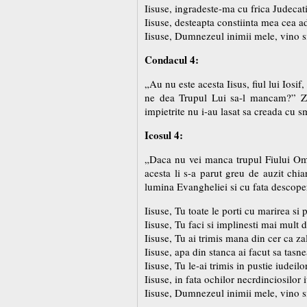
Iisuse, ingradeste-ma cu frica Judecati
Iisuse, desteapta constiinta mea cea ad
Iisuse, Dumnezeul inimii mele, vino s
Condacul 4:
„Au nu este acesta Iisus, fiul lui Io
ne dea Trupul Lui sa-l mancam?” Zic
impietrite nu i-au lasat sa creada cu sm
Icosul 4:
„Daca nu vei manca trupul Fiului Omul
acesta li s-a parut greu de auzit chi
lumina Evangheliei si cu fata descoper
Iisuse, Tu toate le porti cu marirea si 
Iisuse, Tu faci si implinesti mai mult 
Iisuse, Tu ai trimis mana din cer ca z
Iisuse, apa din stanca ai facut sa tas
Iisuse, Tu le-ai trimis in pustie iudei
Iisuse, in fata ochilor necrdinciosilor 
Iisuse, Dumnezeul inimii mele, vino s