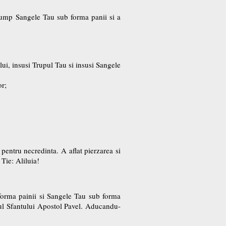
cump Sangele Tau sub forma panii si a
lui, insusi Trupul Tau si insusi Sangele
or;
pentru necredinta. A aflat pierzarea si
Tie: Aliluia!
forma painii si Sangele Tau sub forma
ul Sfantului Apostol Pavel. Aducandu-