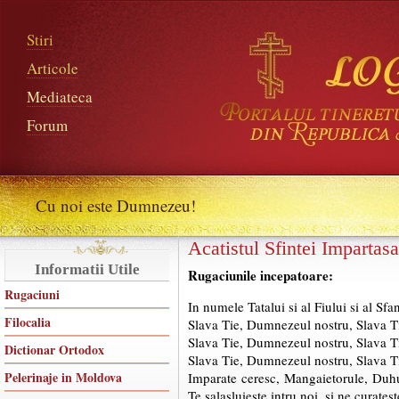
Stiri
Articole
Mediateca
Forum
Cu noi este Dumnezeu!
Acatistul Sfintei Impartasa
Informatii Utile
Rugaciunile incepatoare:
Rugaciuni
In numele Tatalui si al Fiului si al Sf
Filocalia
Slava Tie, Dumnezeul nostru, Slava T
Slava Tie, Dumnezeul nostru, Slava T
Dictionar Ortodox
Slava Tie, Dumnezeul nostru, Slava T
Pelerinaje in Moldova
Imparate ceresc, Mangaietorule, Duhul 
Te salasluieste intru noi, si ne curates