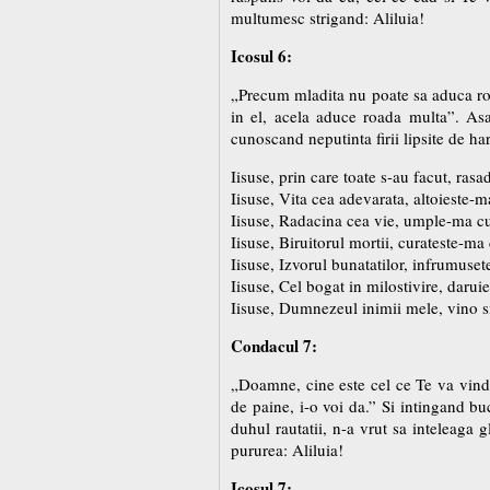
multumesc strigand: Aliluia!
Icosul 6:
„Precum mladita nu poate sa aduca roa
in el, acela aduce roada multa”. As
cunoscand neputinta firii lipsite de ha
Iisuse, prin care toate s-au facut, ras
Iisuse, Vita cea adevarata, altoieste-m
Iisuse, Radacina cea vie, umple-ma cu 
Iisuse, Biruitorul mortii, curateste-ma 
Iisuse, Izvorul bunatatilor, infrumuset
Iisuse, Cel bogat in milostivire, darui
Iisuse, Dumnezeul inimii mele, vino s
Condacul 7:
„Doamne, cine este cel ce Te va vinde
de paine, i-o voi da.” Si intingand buc
duhul rautatii, n-a vrut sa inteleaga 
pururea: Aliluia!
Icosul 7: