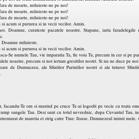
 fara de moarte, miluieste-ne pe noi!
 fara de moarte, miluieste-ne pe noi!
 fara de moarte, miluieste-ne pe noi!
h si acum si pururea si in vecii vecilor. Amin.
oi. Doamne, curateste pacatele noastre. Stapane, iarta faradelegile n
u.
, Doamne miluieste.
h si acum si pururea si in vecii vecilor. Amin.
teasca-Se numele Tau, vie imparatia Ta, fie voia Ta, precum in cer si pe pa
lele noastre, precum si noi iertam gresitilor nostri. Si nu ne duce pe noi 
oare de Dumnezeu, ale Sfintilor Parintilor nostri si ale tuturor Sfinti
.
ilor, facandu-Te om si murind pe cruce Te-ai logodit pe vecie cu toata o
cump sangele Tau. Desi sunt cu totul nevrednic, dupa Cuvantul Tau, ind
tremurat de maretia ei strig catre Tine: Iisuse, Dumnezeul inimii mele, 