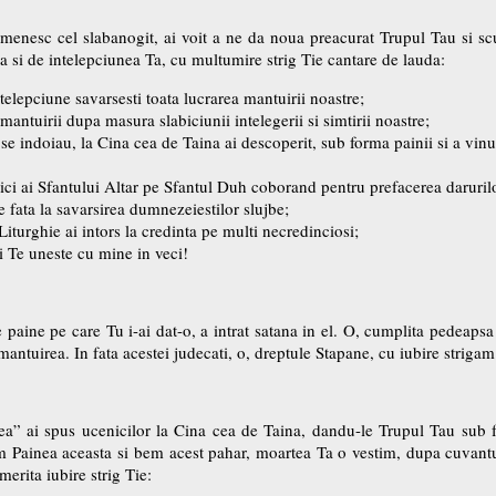
menesc cel slabanogit, ai voit a ne da noua preacurat Trupul Tau si s
 si de intelepciunea Ta, cu multumire strig Tie cantare de lauda:
telepciune savarsesti toata lucrarea mantuirii noastre;
 mantuirii dupa masura slabiciunii intelegerii si simtirii noastre;
 se indoiau, la Cina cea de Taina ai descoperit, sub forma painii si a vinu
ednici ai Sfantului Altar pe Sfantul Duh coborand pentru prefacerea daruril
 de fata la savarsirea dumnezeiestilor slujbe;
Liturghie ai intors la credinta pe multi necredinciosi;
i Te uneste cu mine in veci!
paine pe care Tu i-ai dat-o, a intrat satana in el. O, cumplita pedeapsa 
antuirea. In fata acestei judecati, o, dreptule Stapane, cu iubire strigam 
a” ai spus ucenicilor la Cina cea de Taina, dandu-le Trupul Tau sub 
m Painea aceasta si bem acest pahar, moartea Ta o vestim, dupa cuvant
erita iubire strig Tie: