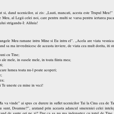
t si, dand ucenicilor, ai zis: „Luati, mancati, acesta este Trupul Meu!”
le Meu, al Legii celei noi, care pentru multi se varsa pentru iertarea pa
ui strigandu-I: Aliluia!
gele Meu ramane intru Mine si Eu intru el”. „Acela are viata vesnica s
tand sa ma invrednicesc de aceasta inviere, de viata cea mult dorita, iti st
 uni cu Tine;
u ale mele, in oasele mele, in toata fiinta mea;
ti;
care lumea toata nu-l poate acoperi;
e;
ea;
i Te uneste cu mine in veci!
 va vinde” ai spus cu durere in suflet ucenicilor Tai la Cina cea de Tain
 sunt, Doamne?”, aratand prin aceasta adancul smereniei celei intelept
vand de sapte ori pe zi? Dar ca sa nu ma indepartez cu totul de Tine, 