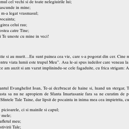
mul cel vechi si de toate nelegiuirile lui;
 ascunde in mine;
e m-a legat vrasmasul;
pocainta;
girea celui rau;
gostea catre Tine;
i Te uneste cu mine in veci!
stie si au murit…Eu sunt painea cea vie, care s-a pogorat din cer. Cine 
pentru viata lumii este trupul Meu”. Asa le-ai spus iudeilor care veneau
ce am auzit si am vazut implinindu-se cele fagaduite, cu frica strigam: Al
tul Evanghelist Ioan, Te-ai dezbracat de haine si, luand un stergar, Te-
easta sa nu ne apropiem de Sfanta Imartasanie fara sa ne curatim de pa
Sfintele Tale Taine, dar lipsit de pocainta in inima mea cea impietrita, cu
icioarele, ci si mainile si capul;
r mele;
sufletul meu;
tivirii Tale;