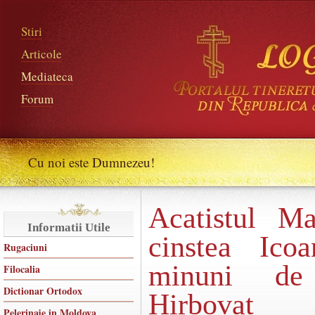
Stiri
Articole
Mediateca
Forum
Cu noi este Dumnezeu!
Acatistul M
Informatii Utile
cinstea Ico
Rugaciuni
minuni de
Filocalia
Dictionar Ortodox
Hirbovat
Pelerinaje in Moldova