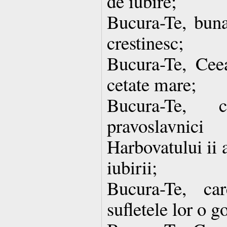
de iubire;
Bucura-Te, buna
crestinesc;
Bucura-Te, Cee
cetate mare;
Bucura-Te, 
pravoslavni
Harbovatului ii 
iubirii;
Bucura-Te, ca
sufletele lor o g