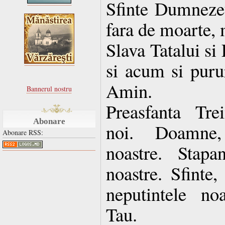
Sfinte Dumnezeul
fara de moarte, 
Slava Tatalui si
si acum si purur
Amin.
Bannerul nostru
Preasfanta Tre
Abonare
noi. Doamne, 
Abonare RSS:
noastre. Stapan
noastre. Sfinte,
neputintele no
Tau.