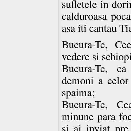
sufletele in dor
calduroasa pocai
asa iti cantau Ti
Bucura-Te, Cee
vedere si schiop
Bucura-Te, ca
demoni a celor i
spaima;
Bucura-Te, Ce
minune para foc
si ai inviat pr