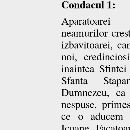
Condacul 1:
Aparatoarei
neamurilor crest
izbavitoarei, c
noi, credincio
inaintea Sfintei
Sfanta Stap
Dumnezeu, ca 
nespuse, primes
ce o aducem i
Icoane Facato