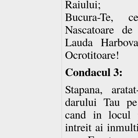
Raiului;
Bucura-Te, 
Nascatoare de
Lauda Harbova
Ocrotitoare!
Condacul 3:
Stapana, arata
darului Tau p
cand in locul 
intreit ai inmul