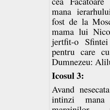
cea Facatoare
mana ierarhul
fost de la Mosc
mama lui Nico
jertfit-o Sfint
pentru care c
Dumnezeu: Alil
Icosul 3:
Avand nesecata
intinzi mana
marginilor 