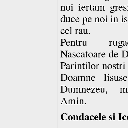
noi iertam gresi
duce pe noi in is
cel rau.
Pentru rugac
Nascatoare de D
Parintilor nostri 
Doamne Iisuse
Dumnezeu, mi
Amin.
Condacele si Ic