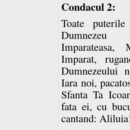
Condacul 2:
Toate puteril
Dumnezeu a
Imparateasa, 
Imparat, ruga
Dumnezeului no
Iara noi, pacato
Sfanta Ta Icoa
fata ei, cu buc
cantand: Aliluia