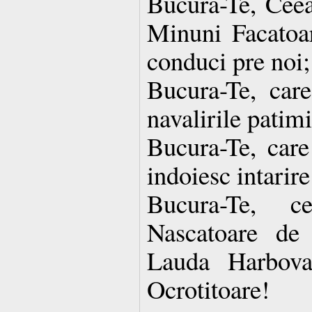
Bucura-Te, Ceea
Minuni Facatoar
conduci pre noi;
Bucura-Te, care
navalirile patim
Bucura-Te, care
indoiesc intarire
Bucura-Te, 
Nascatoare de
Lauda Harbova
Ocrotitoare!