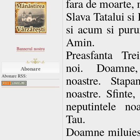
fara de moarte, 
Slava Tatalui si
si acum si purur
Amin.
Bannerul nostru
Preasfanta Tre
noi. Doamne, 
Abonare
noastre. Stapan
Abonare RSS:
noastre. Sfinte,
neputintele no
Tau.
Doamne miluies