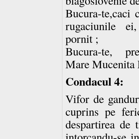
blagoslovenie de 
Bucura-te,caci 
rugaciunile e
pornit ;
Bucura-te, pre
Mare Mucenita 
Condacul 4:
Vifor de ganduri
cuprins pe feri
despartirea de t
intorcandu-se i