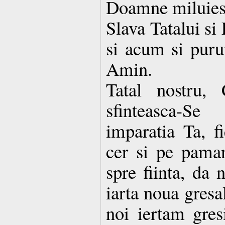
Doamne miluies
Slava Tatalui si
si acum si purur
Amin.
Tatal nostru, 
sfinteasca-S
imparatia Ta, f
cer si pe paman
spre fiinta, da 
iarta noua gresa
noi iertam gresi