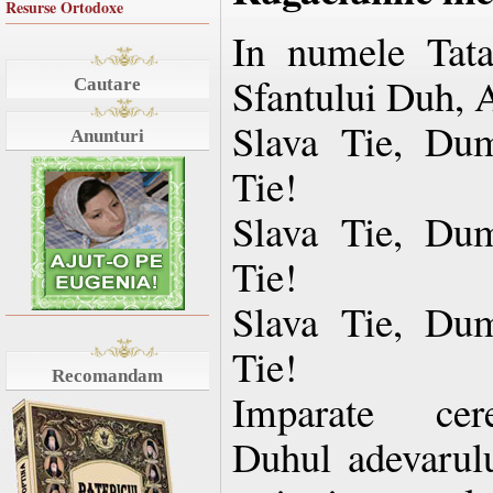
Resurse Ortodoxe
In numele Tatal
Sfantului Duh, 
Cautare
Slava Tie, Dum
Anunturi
Tie!
Slava Tie, Dum
Tie!
Slava Tie, Dum
Tie!
Recomandam
Imparate cere
Duhul adevarulu