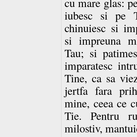
cu mare glas: p
iubesc si pe 
chinuiesc si im
si impreuna m
Tau; si patime
imparatesc intr
Tine, ca sa vie
jertfa fara pr
mine, ceea ce c
Tie. Pentru r
milostiv, mantuie