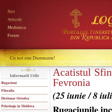
Stiri
Articole
Mediateca
Forum
Cu noi este Dumnezeu!
Acatistul Sfi
Informatii Utile
Fevronia
Rugaciuni
Filocalia
(25 iunie / 8 iul
Dictionar Ortodox
Rugaciunile in
Pelerinaje in Moldova