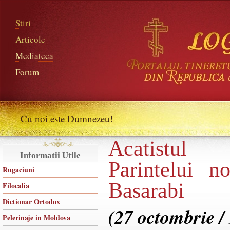
Stiri
Articole
Mediateca
Forum
Cu noi este Dumnezeu!
Acatistul 
Informatii Utile
Parintelui n
Rugaciuni
Basarabi
Filocalia
Dictionar Ortodox
(27 octombrie /
Pelerinaje in Moldova