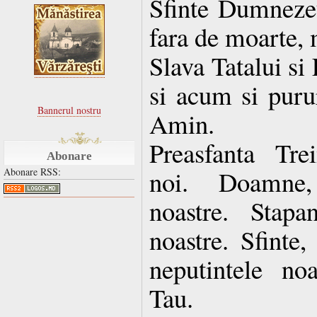
Sfinte Dumnezeul
fara de moarte, 
Slava Tatalui si
si acum si purur
Bannerul nostru
Amin.
Preasfanta Tre
Abonare
noi. Doamne, 
Abonare RSS:
noastre. Stapan
noastre. Sfinte,
neputintele no
Tau.