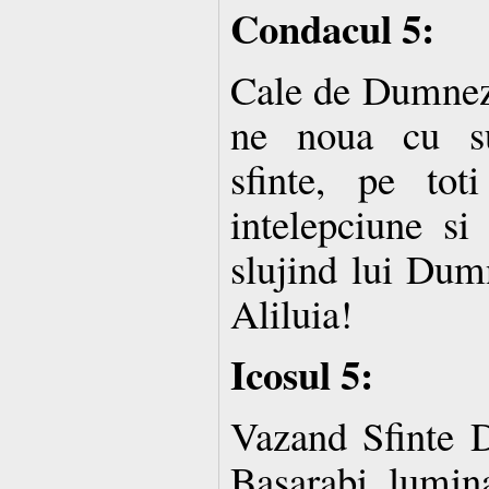
Condacul 5:
Cale de Dumnez
ne noua cu suf
sfinte, pe tot
intelepciune si
slujind lui Dum
Aliluia!
Icosul 5:
Vazand Sfinte Di
Basarabi lumi