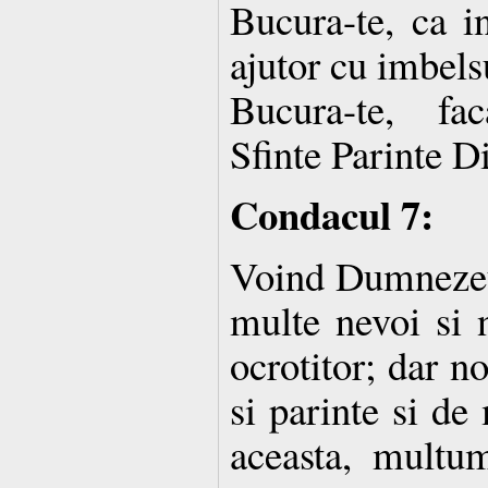
Bucura-te, ca i
ajutor cu imbels
Bucura-te, fa
Sfinte Parinte D
Condacul 7:
Voind Dumnezeu
multe nevoi si 
ocrotitor; dar n
si parinte si de
aceasta, multu