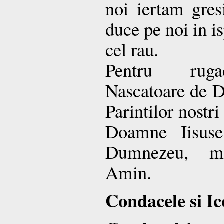
noi iertam gresi
duce pe noi in is
cel rau.
Pentru rugac
Nascatoare de D
Parintilor nostri 
Doamne Iisuse
Dumnezeu, mi
Amin.
Condacele si Ic