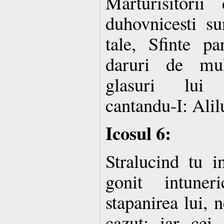
Marturisitorii
duhovnicesti su
tale, Sfinte pa
daruri de mul
glasuri lui
cantandu-I: Alil
Icosul 6:
Stralucind tu i
gonit intuner
stapanirea lui, 
cazut; iar cei