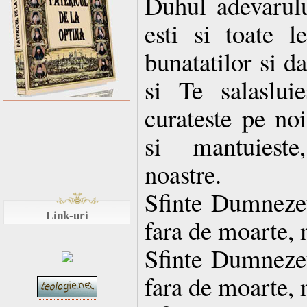
Duhul adevarulu
esti si toate le
bunatatilor si d
si Te salaslui
curateste pe noi
si mantuieste
noastre.
Sfinte Dumnezeul
Link-uri
fara de moarte, 
Sfinte Dumnezeul
fara de moarte, 