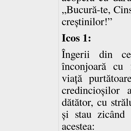
„Bucură-te, Cins
creștinilor!”
Icos 1:
Îngerii din c
înconjoară cu
viață purtătoa
credincioșilo
dătător, cu stră
și stau zicând
acestea: