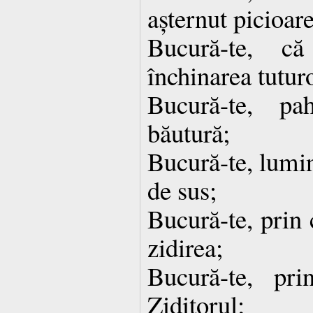
așternut picioare
Bucură-te, că
închinarea tutur
Bucură-te, pa
băutură;
Bucură-te, lumină
de sus;
Bucură-te, prin 
zidirea;
Bucură-te, pri
Ziditorul;