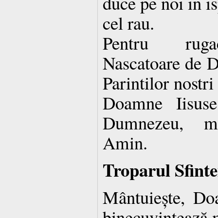
duce pe noi in is
cel rau.
Pentru rugac
Nascatoare de D
Parintilor nostri 
Doamne Iisuse
Dumnezeu, mi
Amin.
Troparul Sfinte
Mântuiește, Do
binecuvintează m