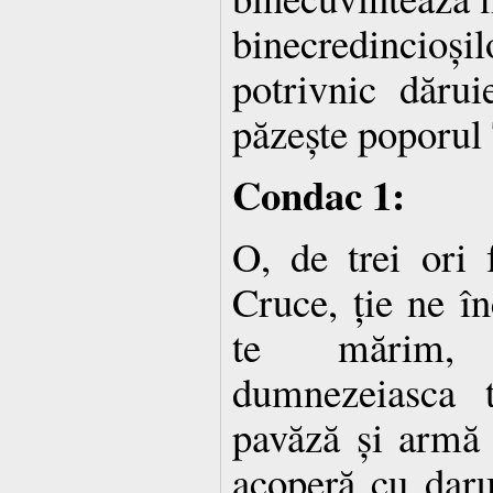
binecredincioșil
potrivnic dăru
păzește poporul
Condac 1:
O, de trei ori f
Cruce, ție ne în
te mărim, 
dumnezeiasca 
pavăză și armă n
acoperă cu daru