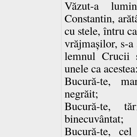
Văzut-a lumi
Constantin, ară
cu stele, întru 
vrăjmașilor, s-a
lemnul Crucii 
unele ca acestea
Bucură-te, mar
negrăit;
Bucură-te, tă
binecuvântat;
Bucură-te, cel