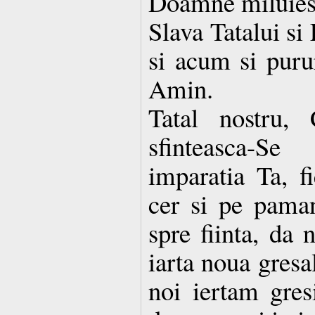
Doamne miluies
Slava Tatalui si
si acum si purur
Amin.
Tatal nostru, 
sfinteasca-S
imparatia Ta, f
cer si pe paman
spre fiinta, da 
iarta noua gresa
noi iertam gresi