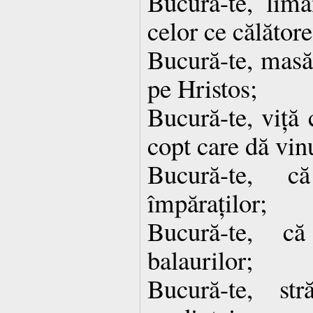
Bucură-te, lima
celor ce călător
Bucură-te, masă 
pe Hristos;
Bucură-te, viță 
copt care dă vinu
Bucură-te, că
împăraților;
Bucură-te, că
balaurilor;
Bucură-te, str