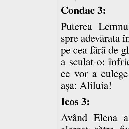
Condac 3:
Puterea Lemnul
spre adevărata în
pe cea fără de g
a sculat-o: înfr
ce vor a culege
așa: Aliluia!
Icos 3:
Având Elena a
alergat către fi