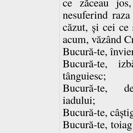
ce zăceau jos, 
nesuferind raza
căzut, și cei ce
acum, văzând Cr
Bucură-te, învie
Bucură-te, iz
tânguiesc;
Bucură-te, deș
iadului;
Bucură-te, câștig
Bucură-te, toiag