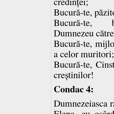
credinței;
Bucură-te, păzit
Bucură-te, b
Dumnezeu către 
Bucură-te, mijl
a celor muritori;
Bucură-te, Cinst
creștinilor!
Condac 4:
Dumnezeiasca râ
Elena, cu osârd