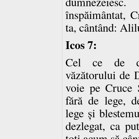
dumnezeiesc.
înspăimântat, Cr
ta, cântând: Alil
Icos 7:
Cel ce de d
văzătorului de 
voie pe Cruce S
fără de lege, d
lege și blestemu
dezlegat, ca pu
toți acum să cân