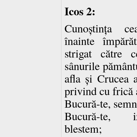
Icos 2:
Cunoștința c
înainte împără
strigat către 
sânurile pământu
afla și Crucea 
privind cu frică 
Bucură-te, semnu
Bucură-te, i
blestem;