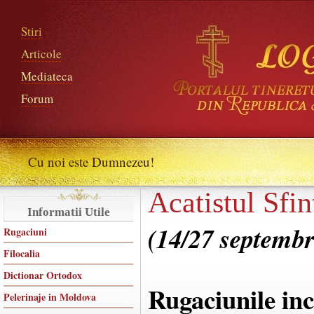
Stiri
Articole
Mediateca
Forum
Cu noi este Dumnezeu!
Acatistul Sfin
Informatii Utile
(14/27 septembr
Rugaciuni
Filocalia
Dictionar Ortodox
Rugaciunile in
Pelerinaje in Moldova