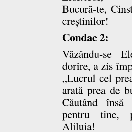
Bucură-te, Cinst
creștinilor!
Condac 2:
Văzându-se El
dorire, a zis îm
„Lucrul cel prea
arată prea de b
Căutând însă 
pentru tine, 
Aliluia!