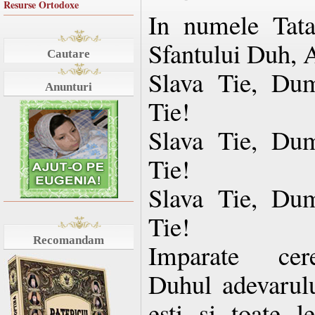
Resurse Ortodoxe
In numele Tatal
Sfantului Duh, 
Cautare
Slava Tie, Dum
Anunturi
Tie!
Slava Tie, Dum
Tie!
Slava Tie, Dum
Tie!
Recomandam
Imparate cere
Duhul adevarulu
esti si toate le