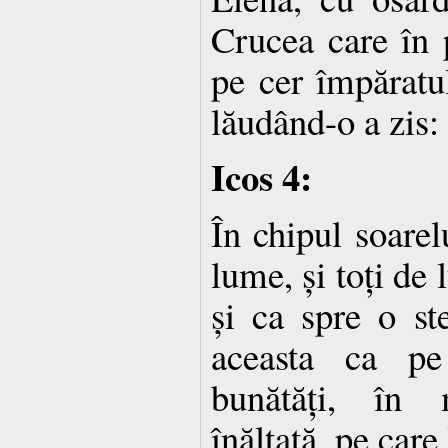
Crucea care în 
pe cer împăratul
lăudând-o a zis:
Icos 4:
În chipul soarel
lume, și toți de
și ca spre o st
aceasta ca pe
bunătăți, în 
înălțată, pe care