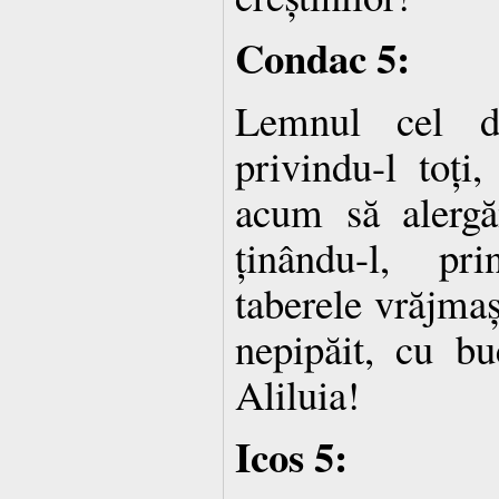
Condac 5:
Lemnul cel d
privindu-l toți
acum să alerg
ținându-l, pr
taberele vrăjmaș
nepipăit, cu b
Aliluia!
Icos 5: