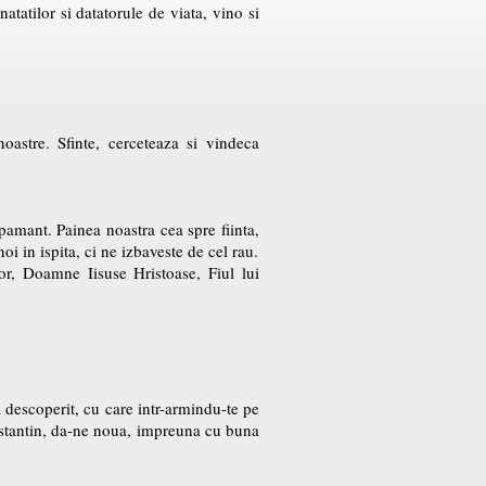
atatilor si datatorule de viata, vino si
oastre. Sfinte, cerceteaza si vindeca
 pamant. Painea noastra cea spre fiinta,
oi in ispita, ci ne izbaveste de cel rau.
lor, Doamne Iisuse Hristoase, Fiul lui
a descoperit, cu care intr-armindu-te pe
onstantin, da-ne noua, impreuna cu buna