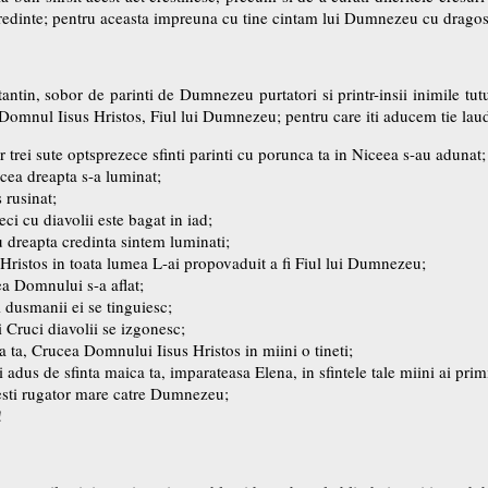
credinte; pentru aceasta impreuna cu tine cintam lui Dumnezeu cu dragost
antin, sobor de parinti de Dumnezeu purtatori si printr-insii inimile tut
pe Domnul Iisus Hristos, Fiul lui Dumnezeu; pentru care iti aducem tie lau
or trei sute optsprezece sfinti parinti cu porunca ta in Niceea s-au adunat;
 cea dreapta s-a luminat;
 rusinat;
ci cu diavolii este bagat in iad;
cu dreapta credinta sintem luminati;
Hristos in toata lumea L-ai propovaduit a fi Fiul lui Dumnezeu;
ea Domnului s-a aflat;
i dusmanii ei se tinguiesc;
 Cruci diavolii se izgonesc;
 ta, Crucea Domnului Iisus Hristos in miini o tineti;
 adus de sfinta maica ta, imparateasa Elena, in sfintele tale miini ai prim
 esti rugator mare catre Dumnezeu;
!