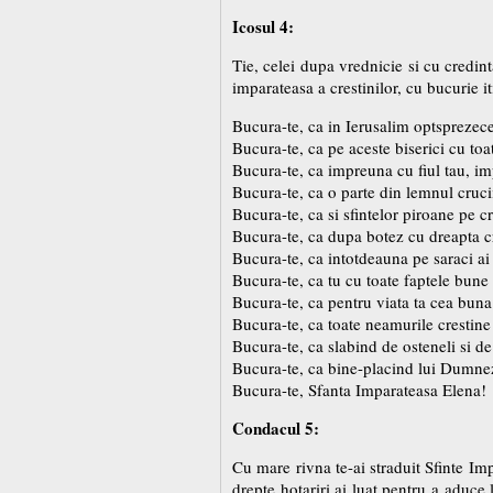
Icosul 4:
Tie, celei dupa vrednicie si cu credi
imparateasa a crestinilor, cu bucurie 
Bucura-te, ca in Ierusalim optsprezece 
Bucura-te, ca pe aceste biserici cu to
Bucura-te, ca impreuna cu fiul tau, imp
Bucura-te, ca o parte din lemnul cruci
Bucura-te, ca si sfintelor piroane pe c
Bucura-te, ca dupa botez cu dreapta cre
Bucura-te, ca intotdeauna pe saraci ai 
Bucura-te, ca tu cu toate faptele bune
Bucura-te, ca pentru viata ta cea buna
Bucura-te, ca toate neamurile crestine
Bucura-te, ca slabind de osteneli si de 
Bucura-te, ca bine-placind lui Dumneze
Bucura-te, Sfanta Imparateasa Elena!
Condacul 5:
Cu mare rivna te-ai straduit Sfinte Im
drepte hotariri ai luat pentru a aduce 