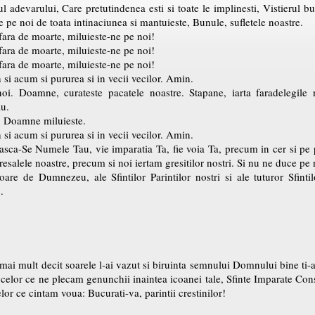
adevarului, Care pretutindenea esti si toate le implinesti, Vistierul bun
te pe noi de toata intinaciunea si mantuieste, Bunule, sufletele noastre.
 fara de moarte, miluieste-ne pe noi!
 fara de moarte, miluieste-ne pe noi!
 fara de moarte, miluieste-ne pe noi!
h si acum si pururea si in vecii vecilor. Amin.
oi. Doamne, curateste pacatele noastre. Stapane, iarta faradelegile n
au.
, Doamne miluieste.
h si acum si pururea si in vecii vecilor. Amin.
nteasca-Se Numele Tau, vie imparatia Ta, fie voia Ta, precum in cer si pe
esalele noastre, precum si noi iertam gresitilor nostri. Si nu ne duce pe n
oare de Dumnezeu, ale Sfintilor Parintilor nostri si ale tuturor Sfinti
.
 mai mult decit soarele l-ai vazut si biruinta semnului Domnului bine ti-
ua celor ce ne plecam genunchii inaintea icoanei tale, Sfinte Imparate C
lor ce cintam voua: Bucurati-va, parintii crestinilor!