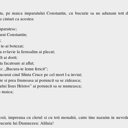
ta, pe maica imparatului Constantin, cu bucurie sa ne adunam toti dr
 cintari ca acestea:
mparatesc;
arat Constantin;
;
te-ai botezat;
a evlavie la Ierusalim ai plecat;
 ai dorit;
 facatoare ai aflat;
zis: „Bucura-te lemn fericit”;
ucurat cind Sfinta Cruce pe cel mort l-a inviat;
re si prea frumoasa ai poruncit sa se zideasca;
lui Iisus Hristos” ai poruncit sa se numeasca;
o maica;
osii, impreuna cu clerul si cu toti monahii, catre tine nazuim in nevoil
 bucurie lui Dumnezeu: Aliluia!