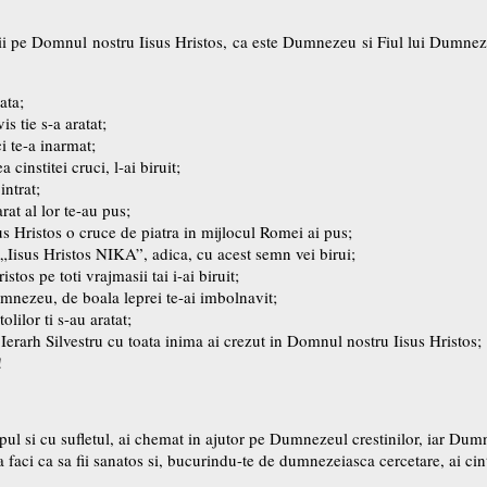
ii pe Domnul nostru Iisus Hristos, ca este Dumnezeu si Fiul lui Dumnez
ata;
s tie s-a aratat;
i te-a inarmat;
cinstitei cruci, l-ai biruit;
intrat;
at al lor te-au pus;
s Hristos o cruce de piatra in mijlocul Romei ai pus;
 „Iisus Hristos NIKA”, adica, cu acest semn vei birui;
stos pe toti vrajmasii tai i-ai biruit;
umnezeu, de boala leprei te-ai imbolnavit;
olilor ti s-au aratat;
 Ierarh Silvestru cu toata inima ai crezut in Domnul nostru Iisus Hristos;
!
pul si cu sufletul, ai chemat in ajutor pe Dumnezeul crestinilor, iar Dumn
sa faci ca sa fii sanatos si, bucurindu-te de dumnezeiasca cercetare, ai ci