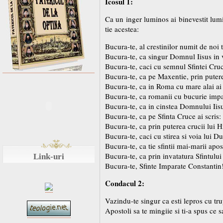
Icosul 1:
Ca un inger luminos ai binevestit lum
tie acestea:
Bucura-te, al crestinilor numit de noi t
Bucura-te, ca singur Domnul Iisus in vi
Bucura-te, caci cu semnul Sfintei Cruc
Bucura-te, ca pe Maxentie, prin puterea 
Bucura-te, ca in Roma cu mare alai ai 
Bucura-te, ca romanii cu bucurie impar
Bucura-te, ca in cinstea Domnului Iisu
Bucura-te, ca pe Sfinta Cruce ai scris:
Bucura-te, ca prin puterea crucii lui Hri
Bucura-te, caci cu stirea si voia lui D
Bucura-te, ca tie sfintii mai-marii apost
Bucura-te, ca prin invatatura Sfintului
Link-uri
Bucura-te, Sfinte Imparate Constantin
Condacul 2:
Vazindu-te singur ca esti lepros cu tru
Apostoli sa te mingiie si ti-a spus ce 