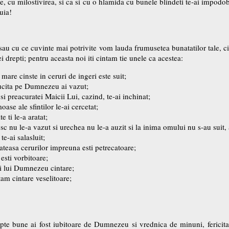
te, cu milostivirea, si ca si cu o hlamida cu bunele blindeti te-ai impodo
uia!
u cu ce cuvinte mai potrivite vom lauda frumusetea bunatatilor tale, cins
i drepti; pentru aceasta noi iti cintam tie unele ca acestea:
 mare cinste in ceruri de ingeri este suit;
lucita pe Dumnezeu ai vazut;
 preacuratei Maicii Lui, cazind, te-ai inchinat;
ase ale sfintilor le-ai cercetat;
e ti le-a aratat;
c nu le-a vazut si urechea nu le-a auzit si la inima omului nu s-au suit, 
te-ai salasluit;
teasa cerurilor impreuna esti petrecatoare;
esti vorbitoare;
ti lui Dumnezeu cintare;
tam cintare veselitoare;
apte bune ai fost iubitoare de Dumnezeu si vrednica de minuni, fericit