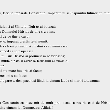
, fericite imparate Constantin, Imparatului si Stapinului tuturor cu mint
ului si al Sfintului Duh te-ai botezat;
 Domnului Hristos de tine s-a atins;
i de pe tine a cazut;
-te, imparat crestin te-ai numit;
teza le-ai poruncit si crestini sa se numeasca;
oruncit sa se risipeasca;
lui Iisus Hristos ai poruncit sa se zideasca;
multa cinste si avere la Ierusalim ai trimis-o;
tin;
l tau mare bucurie ai facut;
crestini s-au facut;
alugaresc, desi pacatosi fiind, iti cintam laude si mariri totdeauna;
!
 Constantin ca niste mir de mult pret, astazi a rasarit, caci de Hrist
tine cintam lui Dumnezeu: Aliluia!