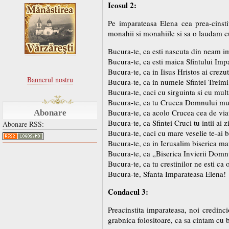
Icosul 2:
Pe imparateasa Elena cea prea-cinsti
monahii si monahiile si sa o laudam cu
Bucura-te, ca esti nascuta din neam i
Bucura-te, ca esti maica Sfintului Imp
Bucura-te, ca in Iisus Hristos ai crezut
Bannerul nostru
Bucura-te, ca in numele Sfintei Treimi 
Bucura-te, caci cu sirguinta si cu mult
Bucura-te, ca tu Crucea Domnului mult
Bucura-te, ca acolo Crucea cea de viata
Abonare
Bucura-te, ca Sfintei Cruci tu intii ai 
Abonare RSS:
Bucura-te, caci cu mare veselie te-ai b
Bucura-te, ca in Ierusalim biserica ma
Bucura-te, ca „Biserica Invierii Domnu
Bucura-te, ca tu crestinilor ne esti ca 
Bucura-te, Sfanta Imparateasa Elena!
Condacul 3:
Preacinstita imparateasa, noi credinci
grabnica folositoare, ca sa cintam cu