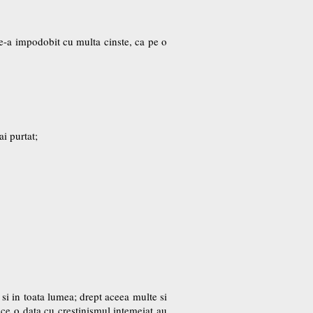
e-a impodobit cu multa cinste, ca pe o
ai purtat;
 si in toata lumea; drept aceea multe si
ri ce o data cu crestinismul intemeiat au