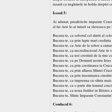
rasarit ca neghinele in holda dreptei 
Icosul 5:
Ai adunat, preafericite imparate Const
al lui Arie le-ai intarit sa slaveasca 
Bucura-te, ca soborul cel dintii al cel
Bucura-te, ca prin lupte mari credinta
Bucura-te, ca Arie de la sobor a ramas
Bucura-te, ca necredinciosul Arie in ve
Bucura-te, ca noi crestinii de la tine 
Bucura-te, ca pe Domnul nostru Iisus 
Bucura-te, ca prin crestinarea ta Cruc
Bucura-te, ca prin aflarea Sfintei Cruc
Bucura-te, ca prin insemnarea cinstitei
Bucura-te, ca impreuna cu sfinta maica
Bucura-te, ca o parte din lemnul crucii
Bucura-te, ca noua fratilor in Hristos
Bucura-te, Sfinte Imparate Constantin
Condacul 6: