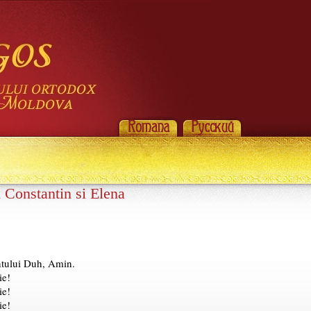
i Constantin si Elena
antului Duh, Amin.
ie!
ie!
ie!