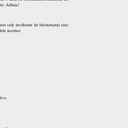
e: Aliluia!
uror cele inviforate de blestematul eres
dele acestea:
it-o;