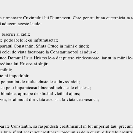
nta urmatoare Cuvintului lui Dumnezeu, Care pentru buna cucernicia ta t
iti aducem aceste laude:
biserici ai zidit;
ate podoabele le-ai infrumusetat;
aratul Constantin, Sfinta Cruce in miini o tineti;
i celei de viata facatoare la Constantinopol ai adus-o;
ruce Domnul Iisus Hristos le-a dat putere vindecatoare, iar tu in miini le-
dinta lui Hristos ai slujit;
miluit;
 te-ai impodobit;
 pe pamint de multa cinste te-ai invrednicit;
 ca pe o imparateasa binecredincioasa te cinstesc;
blindete, aproape de sfirsitul vietii ai ajuns;
u, te-ai mutat din viata aceasta, la viata cea vesnica;
parate Constantin, sa raspindesti crestinismul in tot imperiul tau, precum
la bun sfirsit acest act crestinesc, precum si de a curati diferitele eresu