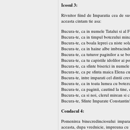
Icosul 3:
Rivnitor fiind de Imparatia cea de sus
aceasta cintam tie asa:
Bucura-te, ca in numele Tatalui si al Fi
Bucura-te, ca in timpul botezului mina
Bucura-te, ca boala leprei ca niste solz
Bucura-te, ca in haine albe imbracindu
Bucura-te, ca tuturor paginilor a se bo
Bucura-te, ca tu capistile idolilor ai p
Bucura-te, ca sfinte biserici in numele 
Bucura-te, ca pe sfinta maica Elena cu 
Bucura-te, intre imparati cel dintii cres
Bucura-te, ca in toata lumea cu botezu
Bucura-te, ca paginii, cautind la tine, 
Bucura-te, ca si noi, clerul mirean si c
Bucura-te, Sfinte Imparate Constantin
Condacul 4:
Pomenirea binecredinciosului imparat
aceasta, dupa vrednicie, impreuna cu 