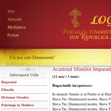
Stiri
Articole
Mediateca
Forum
Cu noi este Dumnezeu!
Acatistul Sfintilor Imparat
Informatii Utile
(21 mai / 3 iunie)
Rugaciuni
Rugaciunile incepatoare:
Filocalia
In numele Tatalui si al Fiului si al Sf
Dictionar Ortodox
Slava Tie, Dumnezeul nostru, Slava T
Slava Tie, Dumnezeul nostru, Slava T
Pelerinaje in Moldova
Slava Tie, Dumnezeul nostru, Slava T