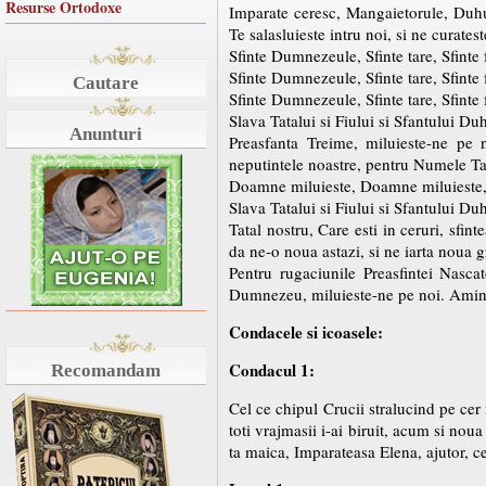
Resurse Ortodoxe
Imparate ceresc, Mangaietorule, Duhul 
Te salasluieste intru noi, si ne curates
Sfinte Dumnezeule, Sfinte tare, Sfinte
Sfinte Dumnezeule, Sfinte tare, Sfinte
Cautare
Sfinte Dumnezeule, Sfinte tare, Sfinte
Slava Tatalui si Fiului si Sfantului Du
Anunturi
Preasfanta Treime, miluieste-ne pe n
neputintele noastre, pentru Numele T
Doamne miluieste, Doamne miluieste
Slava Tatalui si Fiului si Sfantului Du
Tatal nostru, Care esti in ceruri, sfi
da ne-o noua astazi, si ne iarta noua gr
Pentru rugaciunile Preasfintei Nascat
Dumnezeu, miluieste-ne pe noi. Amin
Condacele si icoasele:
Condacul 1:
Recomandam
Cel ce chipul Crucii stralucind pe cer
toti vrajmasii i-ai biruit, acum si no
ta maica, Imparateasa Elena, ajutor, ce