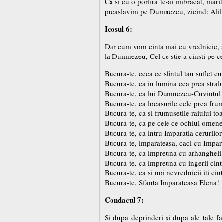
Ca si cu o porfira te-ai imbracat, mari
preaslavim pe Dumnezeu, zicind: Alil
Icosul 6:
Dar cum vom cinta mai cu vrednicie, sa
la Dumnezeu, Cel ce stie a cinsti pe ce
Bucura-te, ceea ce sfintul tau suflet cu
Bucura-te, ca in lumina cea prea stra
Bucura-te, ca lui Dumnezeu-Cuvintul si
Bucura-te, ca locasurile cele prea frumo
Bucura-te, ca si frumusetile raiului toat
Bucura-te, ca pe cele ce ochiul omenes
Bucura-te, ca intru Imparatia cerurilor 
Bucura-te, imparateasa, caci cu Impara
Bucura-te, ca impreuna cu arhangheli 
Bucura-te, ca impreuna cu ingerii cin
Bucura-te, ca si noi nevrednicii iti cin
Bucura-te, Sfanta Imparateasa Elena!
Condacul 7:
Si dupa deprinderi si dupa ale tale f