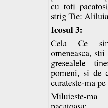
cu toti pacatos
strig Tie: Alilui
Icosul 3:
Cela Ce sing
omeneasca, stii 
gresealele ti
pomeni, si de 
curateste-ma pe 
Miluieste-m
pacatoasa;