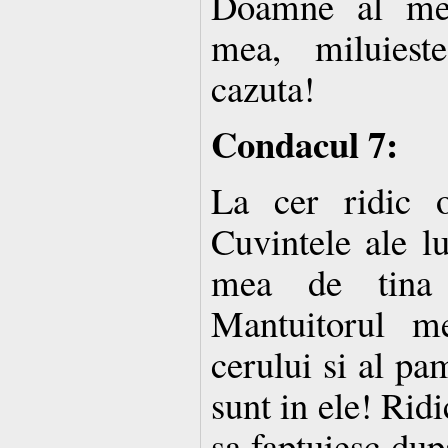
Doamne al me
mea, miluies
cazuta!
Condacul 7:
La cer ridic o
Cuvintele ale l
mea de tina
Mantuitorul m
cerului si al pa
sunt in ele! Rid
sa faptuiesc dup