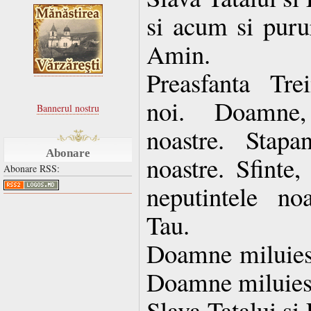
si acum si purur
Amin.
Preasfanta Tre
noi. Doamne, 
Bannerul nostru
noastre. Stapan
Abonare
noastre. Sfinte,
Abonare RSS:
neputintele no
Tau.
Doamne miluies
Doamne miluies
Slava Tatalui si