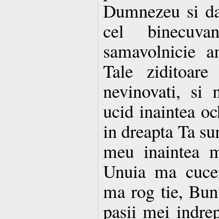
Dumnezeu si dar
cel binecuv
samavolnicie 
Tale ziditoar
nevinovati, si
ucid inaintea och
in dreapta Ta su
meu inaintea m
Unuia ma cucer
ma rog tie, Bunu
pasii mei indre