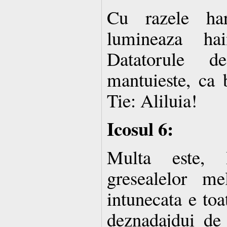
Cu razele ha
lumineaza hai
Datatorule 
mantuieste, ca
Tie: Aliluia!
Icosul 6:
Multa este, H
gresealelor m
intunecata e toa
deznadajdui de