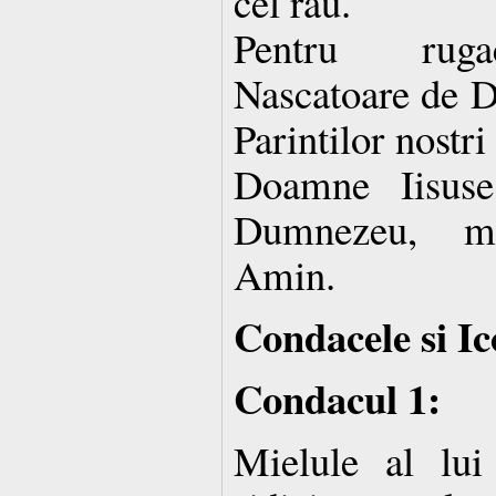
cel rau.
Pentru rugac
Nascatoare de D
Parintilor nostri 
Doamne Iisuse
Dumnezeu, mi
Amin.
Condacele si Ic
Condacul 1:
Mielule al lu