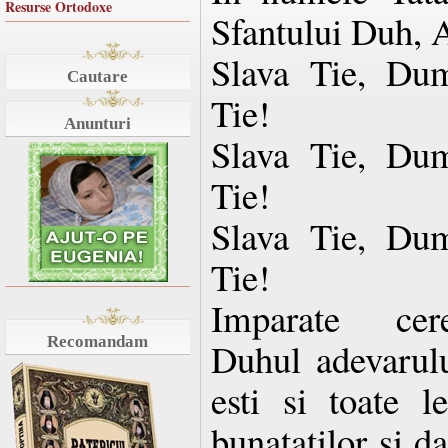
Resurse Ortodoxe
Sfantului Duh, 
Slava Tie, Dum
Cautare
Tie!
Anunturi
Slava Tie, Dum
Tie!
Slava Tie, Dum
Tie!
Imparate cere
Recomandam
Duhul adevarulu
esti si toate le
bunatatilor si d