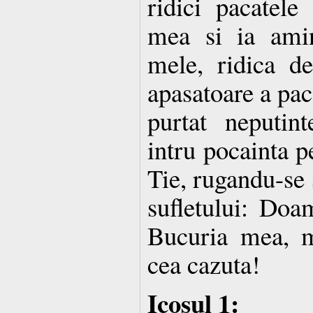
ridici pacatele
mea si ia amin
mele, ridica d
apasatoare a pac
purtat neputint
intru pocainta p
Tie, rugandu-se 
sufletului: Do
Bucuria mea, m
cea cazuta!
Icosul 1: