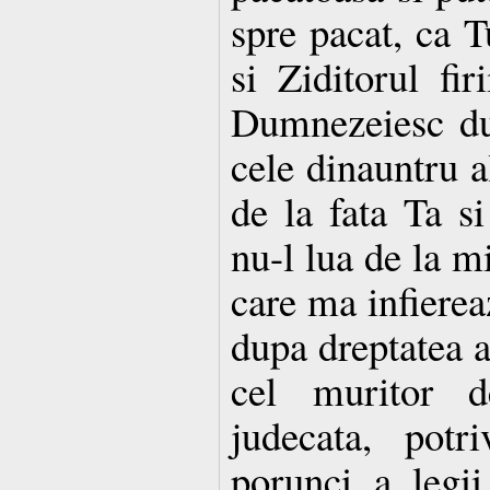
spre pacat, ca T
si Ziditorul fir
Dumnezeiesc duh
cele dinauntru 
de la fata Ta s
nu-l lua de la m
care ma infierea
dupa dreptatea a
cel muritor d
judecata, potr
porunci a legii