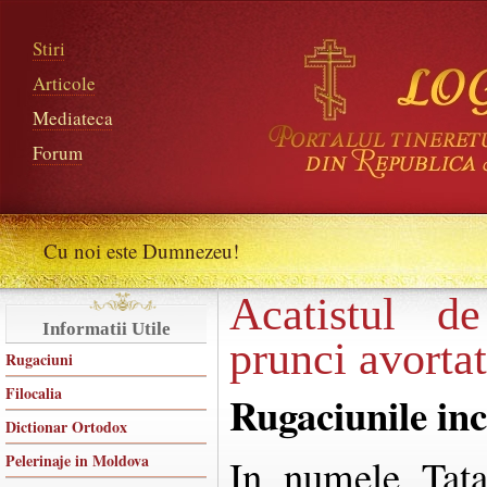
Stiri
Articole
Mediateca
Forum
Cu noi este Dumnezeu!
Acatistul d
Informatii Utile
prunci avortat
Rugaciuni
Filocalia
Rugaciunile in
Dictionar Ortodox
Pelerinaje in Moldova
In numele Tatal