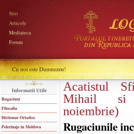
Stiri
Articole
Mediateca
Forum
Cu noi este Dumnezeu!
Acatistul Sf
Informatii Utile
Mihail si
Rugaciuni
noiembrie)
Filocalia
Dictionar Ortodox
Rugaciunile in
Pelerinaje in Moldova