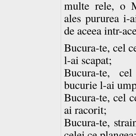
multe rele, o M
ales pururea i-a
de aceea intr-ace
Bucura-te, cel c
l-ai scapat;
Bucura-te, c
bucurie l-ai ump
Bucura-te, cel c
ai racorit;
Bucura-te, stra
celei ce plangea