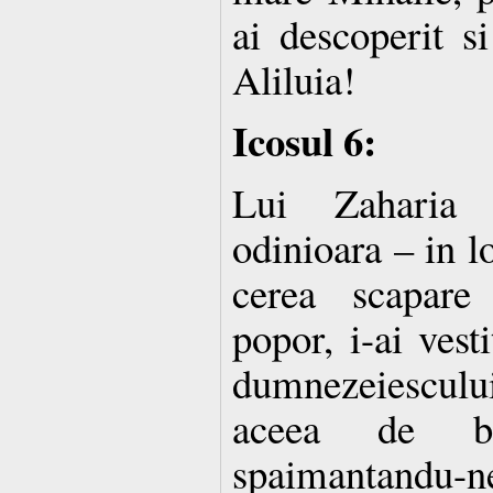
ai descoperit si
Aliluia!
Icosul 6:
Lui Zaharia c
odinioara – in 
cerea scapare
popor, i-ai vest
dumnezeiesculu
aceea de bu
spaimantandu-ne,