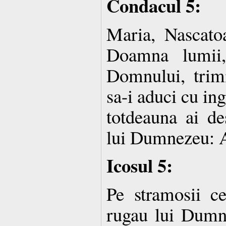
Condacul 5:
Maria, Nascat
Doamna lumii,
Domnului, trimi
sa-i aduci cu ing
totdeauna ai de
lui Dumnezeu: A
Icosul 5:
Pe stramosii c
rugau lui Dumne