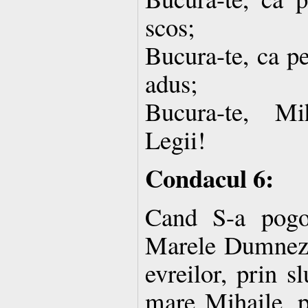
scos;
Bucura-te, ca pe
adus;
Bucura-te, Mih
Legii!
Condacul 6:
Cand S-a pogo
Marele Dumneze
evreilor, prin sl
mare Mihaile, p