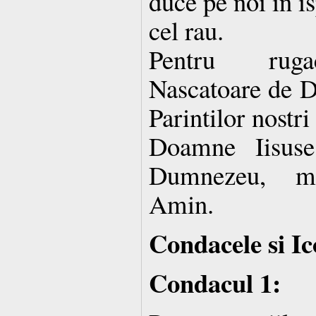
duce pe noi in is
cel rau.
Pentru rugac
Nascatoare de D
Parintilor nostri 
Doamne Iisuse
Dumnezeu, mi
Amin.
Condacele si Ic
Condacul 1: