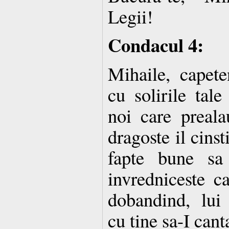
Legii!
Condacul 4:
Mihaile, capete
cu solirile ta
noi care preala
dragoste il cinst
fapte bune sa
invredniceste c
dobandind, lu
cu tine sa-I can