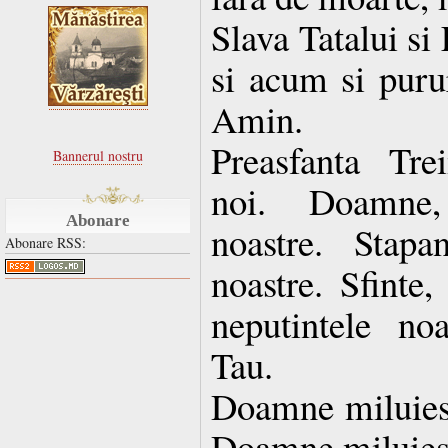
Slava Tatalui si
si acum si purur
Amin.
Preasfanta Tre
Bannerul nostru
noi. Doamne, 
Abonare
noastre. Stapan
Abonare RSS:
noastre. Sfinte,
neputintele no
Tau.
Doamne miluies
Doamne miluies