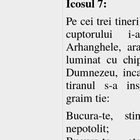
Icosul 7:
Pe cei trei tine
cuptorului i-
Arhanghele, ara
luminat cu chi
Dumnezeu, inca
tiranul s-a in
graim tie:
Bucura-te, sti
nepotolit;