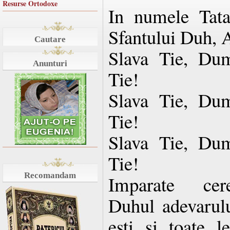
Resurse Ortodoxe
In numele Tatal
Sfantului Duh, 
Cautare
Slava Tie, Dum
Anunturi
Tie!
Slava Tie, Dum
Tie!
Slava Tie, Dum
Tie!
Recomandam
Imparate cere
Duhul adevarulu
esti si toate le