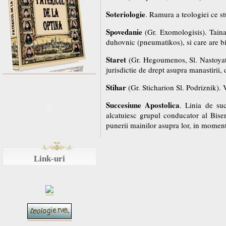
Soteriologie
. Ramura a teologiei ce st
Spovedanie
(Gr. Exomologisis). Taina 
duhovnic (pneumatikos), si care are b
Staret
(Gr. Hegoumenos, Sl. Nastoyatel
jurisdictie de drept asupra manastirii, 
Stihar
(Gr. Sticharion Sl. Podriznik). 
Succesiune Apostolica
. Linia de suc
alcatuiesc grupul conducator al Biseric
punerii mainilor asupra lor, in momentu
Link-uri