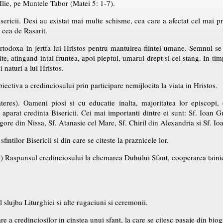
ie, pe Muntele Tabor (Matei 5: 1-7).
isericii. Desi au existat mai multe schisme, cea care a afectat cel mai
 cea de Rasarit.
ortodoxa in jertfa lui Hristos pentru mantuirea fiintei umane. Semnul s
te, atingand intai fruntea, apoi pieptul, umarul drept si cel stang. In tim
 naturi a lui Hristos.
biectiva a credinciosului prin participare nemijlocita la viata in Hristos.
teres). Oameni piosi si cu educatie inalta, majoritatea lor episcopi, 
si aparat credinta Bisericii. Cei mai importanti dintre ei sunt: Sf. Ioan 
gore din Nissa, Sf. Atanasie cel Mare, Sf. Chiril din Alexandria si Sf. I
fintilor Bisericii si din care se citeste la praznicele lor.
”) Raspunsul credinciosului la chemarea Duhului Sfant, cooperarea tainic
l slujba Liturghiei si alte rugaciuni si ceremonii.
 a credinciosilor in cinstea unui sfant, la care se citesc pasaje din biogr