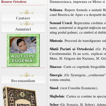
Resurse Ortodoxe
Dumnezeiasca, impreuna cu Moise si Il
Schisma
. Rupere formala a unitatii B
cand Biserica de Apus s-a despartit de
Cautare
Semnul Crucii
. Reprezinta credinta 
mare, aratatorul si degetul mijlociu uni
Anunturi
ating podul palmei, ca simbol al dublei
Sfintenie
. Procesul de transfigurare su
Sfintii Parinti ai Ortodoxiei
(Gr. Pa
Crestinismului. Ei au scris, explicat 
Mare, Sf. Grigore din Nazianz, Sf. Gri
Sinaxar
. Carte ce cuprinde biografiile s
Sinergie
. (Gr. Synergeia, „conlucrare
vointa omului.
Recomandam
Sinod
. (vezi Consiliu Ecumenic).
Slujbelnic
. Cartea ce contine in specia
Sobor
(Gr. Synaxis, Sl. Sobor). Adunare