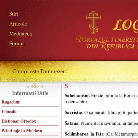
Stiri
Articole
Mediateca
Forum
Cu noi este Dumnezeu!
S
Informatii Utile
Sabelianism
. Erezie pornita la Roma d
o deosebire.
Rugaciuni
Filocalia
Sacristie
. O camaruta (dulap) in parte
Dictionar Ortodox
Satana
. Nume dat diavolului; in limb
Pelerinaje in Moldova
Schimbarea la fata
(Gr. Metamorphos