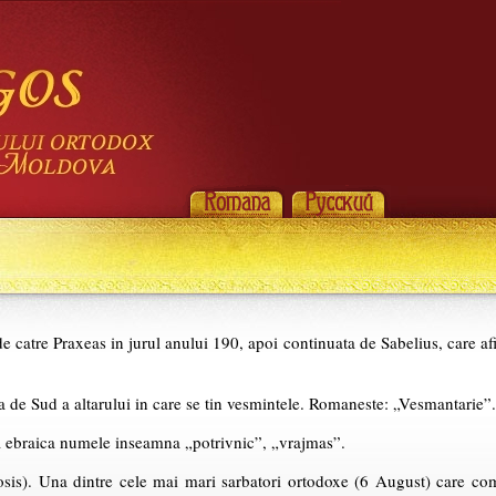
e catre Praxeas in jurul anului 190, apoi continuata de Sabelius, care afir
a de Sud a altarului in care se tin vesmintele. Romaneste: „Vesmantarie”.
a ebraica numele inseamna „potrivnic”, „vrajmas”.
is). Una dintre cele mai mari sarbatori ortodoxe (6 August) care com