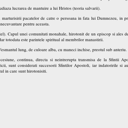
udiaza lucrarea de mantuire a lui Hristos (teoria salvarii).
marturisirii pacatelor de catre o persoana in fata lui Dumnezeu, in pr
inecuvantare pentru aceasta.
). Capul unei comunitati monahale, hirotonit de un episcop si ales de 
dar totodata este parintele spiritual al membrilor manastirii.
Vesmantul lung, de culoare alba, cu maneci inchise, preotul sub anteriu.
cesiune, continua, directa si neintrerupta transmisa de la Sfintii Apo
ii, sunt considerati succesorii Sfintilor Apostoli, iar indatoririle si au
l in care sunt hirotonisiti.