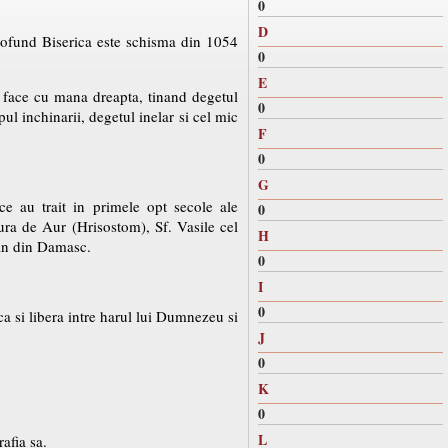
0
D
 profund Biserica este schisma din 1054
0
E
e face cu mana dreapta, tinand degetul
0
pul inchinarii, degetul inelar si cel mic
F
0
G
ce au trait in primele opt secole ale
0
Gura de Aur (Hrisostom), Sf. Vasile cel
H
oan din Damasc.
0
I
0
a si libera intre harul lui Dumnezeu si
J
0
K
0
L
afia sa.