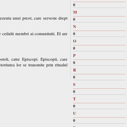
0
M
ezenta unui preot, care serveste drept
0
N
ceilalti membri ai comunitatii. El are
0
O
0
P
stoli, catre Episcopi. Episcopii, care
0
toritatea lor se transmite prin ritualul
R
0
S
0
T
0
U
0