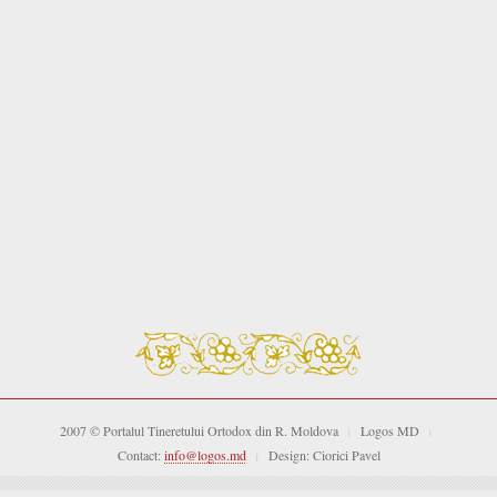
2007 © Portalul Tineretului Ortodox din R. Moldova
Logos MD
|
|
Contact:
info@logos.md
Design: Ciorici Pavel
|