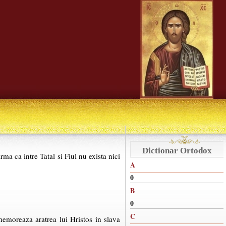
Dictionar Ortodox
ma ca intre Tatal si Fiul nu exista nici
A
0
B
0
C
emoreaza aratrea lui Hristos in slava