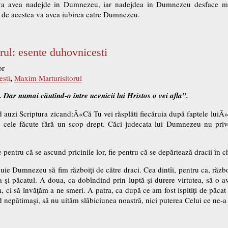
e va avea nadejde in Dumnezeu, iar nadejdea in Dumnezeu desface mi
a de acestea va avea iubirea catre Dumnezeu.
rul: esente duhovnicesti
or
,
esti
Maxim Marturisitorul
 Dar numai căutînd-o între ucenicii lui Hristos o vei afla”.
 auzi Scriptura zicand:Â«Că Tu vei răsplăti fiecăruia după faptele luiÂ
 cele făcute fără un scop drept. Căci judecata lui Dumnezeu nu priveş
e pentru că se ascund pricinile lor, fie pentru că se depărtează dracii în 
uie Dumnezeu să fim războiţi de către draci. Cea dintîi, pentru ca, războ
 şi păcatul. A doua, ca dobîndind prin luptă şi durere virtutea, să o a
, ci să învăţăm a ne smeri. A patra, ca după ce am fost ispitiţi de păcat
 nepătimaşi, să nu uităm slăbiciunea noastră, nici puterea Celui ce ne-a 