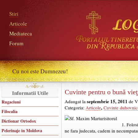
Stiri
Articole
Mediateca
Forum
Cu noi este Dumnezeu!
Cuvinte pentru o bună vieţ
Informatii Utile
septembrie 15, 2011
Adaugat la
de V
Rugaciuni
,
Categoria:
Articole
Cuvinte duhovnic
Filocalia
Dictionar Ortodox
1. Folos
Pelerinaje in Moldova
ne fara judecata, cadem in necumpatare