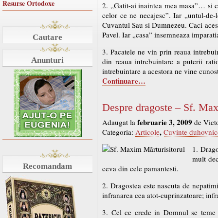
Resurse Ortodoxe
2. „Gatit-ai inaintea mea masa”… si c
celor ce ne necajesc”. Iar „untul-de
Cuvantul Sau si Dumnezeu. Caci acesta,
Pavel. Iar „casa” insemneaza imparatia i
Cautare
3. Pacatele ne vin prin reaua intrebuint
Anunturi
din reaua intrebuintare a puterii rat
intrebuintare a acestora ne vine cunos
Continuare…
Despre dragoste – Sf. Max
februarie 3, 2009
Adaugat la
de Vict
,
Categoria:
Articole
Cuvinte duhovnic
1. Drago
mult dec
Recomandam
ceva din cele pamantesti.
2. Dragostea este nascuta de nepatimi
infranarea cea atot-cuprinzatoare; infr
3. Cel ce crede in Domnul se teme d