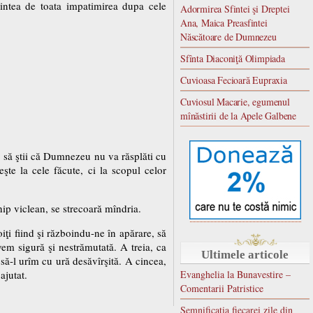
ntea de toata impatimirea dupa cele
Adormirea Sfintei şi Dreptei
Ana, Maica Preasfintei
Născătoare de Dumnezeu
Sfînta Diaconiţă Olimpiada
Cuvioasa Fecioară Eupraxia
Cuviosul Macarie, egumenul
mînăstirii de la Apele Galbene
» să ştii că Dumnezeu nu va răsplăti cu
te la cele făcute, ci la scopul celor
chip viclean, se strecoară mîndria.
iţi fiind şi războindu-ne în apărare, să
vem sigură şi nestrămutată. A treia, ca
Ultimele articole
 să-l urîm cu ură desăvîrşită. A cincea,
ajutat.
Evanghelia la Bunavestire –
Comentarii Patristice
Semnificatia fiecarei zile din