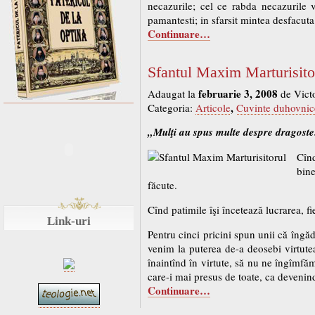
necazurile; cel ce rabda necazuril
pamantesti; in sfarsit mintea desfacut
Continuare…
Sfantul Maxim Marturisito
februarie 3, 2008
Adaugat la
de Vict
,
Categoria:
Articole
Cuvinte duhovnic
„Mulţi au spus multe despre dragoste.
Cînd
bine
făcute.
Cînd patimile îşi încetează lucrarea, fi
Link-uri
Pentru cinci pricini spun unii că îngăd
venim la puterea de-a deosebi virtutea
înaintînd în virtute, să nu ne îngîmfăm
care-i mai presus de toate, ca devenind
Continuare…