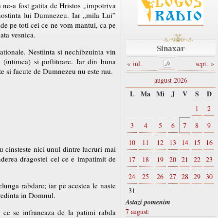
ne-a fost gatita de Hristos „impotriva
nostinta lui Dumnezeu. Iar „mila Lui”
nde pe toti cei ce ne vom mantui, ca pe
iata vesnica.
Sinaxar
 rationale. Nestiinta si nechibzuinta vin
 (iutimea) si poftitoare. Iar din buna
« iul.
sept. »
ate si facute de Dumnezeu nu este rau.
august 2026
L
Ma
Mi
J
V
S
D
1
2
3
4
5
6
7
8
9
10
11
12
13
14
15
16
u cinsteste nici unul dintre lucruri mai
derea dragostei cel ce e impatimit de
17
18
19
20
21
22
23
24
25
26
27
28
29
30
lunga rabdare; iar pe acestea le naste
31
credinta in Domnul.
Astazi pomenim
7 august:
 ce se infraneaza de la patimi rabda