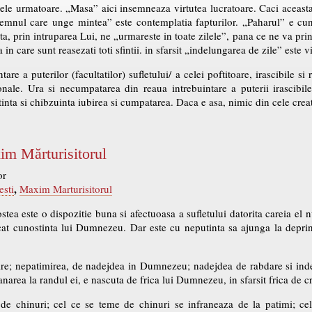
ele urmatoare. „Masa” aici insemneaza virtutea lucratoare. Caci aceasta 
-lemnul care unge mintea” este contemplatia fapturilor. „Paharul” e cu
 prin intruparea Lui, ne „urmareste in toate zilele”, pana ce ne va pri
n care sunt reasezati toti sfintii. in sfarsit „indelungarea de zile” este v
are a puterilor (facultatilor) sufletului/ a celei poftitoare, irascibile si
ionale. Ura si necumpatarea din reaua intrebuintare a puterii irascibile
tinta si chibzuinta iubirea si cumpatarea. Daca e asa, nimic din cele cre
im Mărturisitorul
or
,
esti
Maxim Marturisitorul
stea este o dispozitie buna si afectuoasa a sufletului datorita careia el n
at cunostinta lui Dumnezeu. Dar este cu neputinta sa ajunga la deprin
re; nepatimirea, de nadejdea in Dumnezeu; nadejdea de rabdare si inde
anarea la randul ei, e nascuta de frica lui Dumnezeu, in sfarsit frica de 
e chinuri; cel ce se teme de chinuri se infraneaza de la patimi; cel