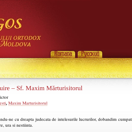
uire – Sf. Maxim Mărturisitorul
ictor
,
esti
Maxim Marturisitorul
indu-ne cu dreapta judecata de intelesurile lucrurilor, dobandim cumpatar
, ura si nestiinta.