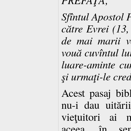
Sfîntul Apostol 
către Evrei (13,
de mai marii vo
vouă cuvîntul lu
luare-aminte cu
şi urmaţi-le cred
Acest pasaj bib
nu-i dau uitări
vieţuitori ai 
aceea, în se