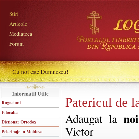
Stiri
Articole
Mediateca
Forum
Cu noi este Dumnezeu!
Informatii Utile
Patericul de l
Rugaciuni
Filocalia
no
Adaugat la
Dictionar Ortodox
Victor
Pelerinaje in Moldova