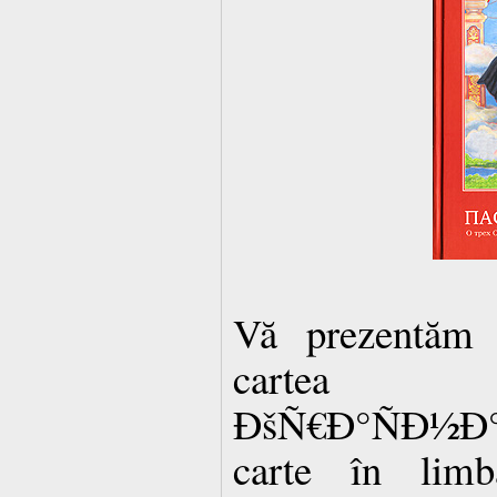
Vă prezentăm î
cartea 
ÐšÑ€Ð°ÑÐ½Ð°Ñ
carte în limb