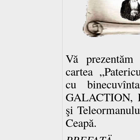
Vă prezentăm î
cartea „Patericu
cu binecuvînta
GALACTION, Ep
şi Teleormanulu
Ceapă.
PREFAŢÄ‚