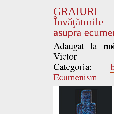
GRAIURI
Învăţăturile
asupra ecume
no
Adaugat la
Victor
Categoria:
Ecumenism