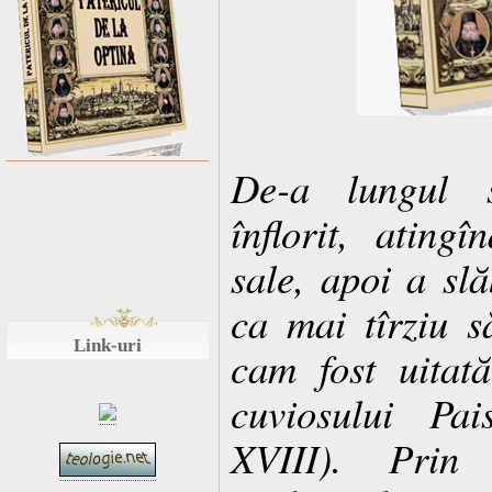
De-a lungul s
înflorit, ating
sale, apoi a slă
ca mai tîrziu 
Link-uri
cam fost uitat
cuviosului Pai
XVIII). Prin 