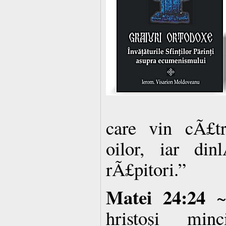
care vin cÃ£tr
oilor, iar din
rÃ£pitori.”
Matei 24:24
~ 
hristoşi min