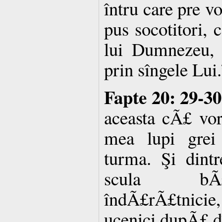
întru care pre v
pus socotitori, 
lui Dumnezeu, 
prin sîngele Lui.
Fapte 20: 29-30
aceasta cÃ£ vor
mea lupi grei 
turma. Şi dintr
scula bÃ£
îndÃ£rÃ£tnici
ucenici dupÃ£ dî