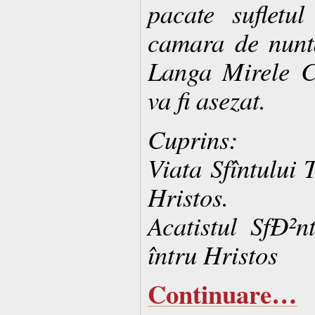
pacate sufletu
camara de nunt
Langa Mirele C
va fi asezat.
Cuprins:
Viata Sfîntului 
Hristos.
Acatistul SfÐ²n
întru Hristos
Continuare…