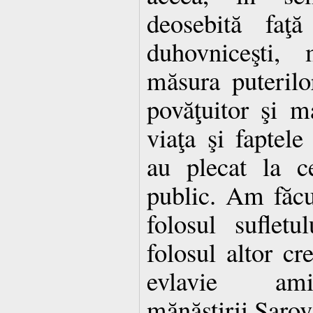
deosebită faţă
duhovniceşti,
măsura puteril
povăţuitor şi m
viaţa şi faptele
au plecat la c
public. Am făcut
folosul suflet
folosul altor cre
evlavie amin
mănăstirii Sarov