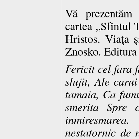
Vă prezentăm î
cartea „Sfîntul 
Hristos. Viaţa ş
Znosko. Editura
Fericit cel fara 
slujit, Ale carui
tamaia, Ca fumul
smerita Spre c
inmiresmarea
nestatornic de n