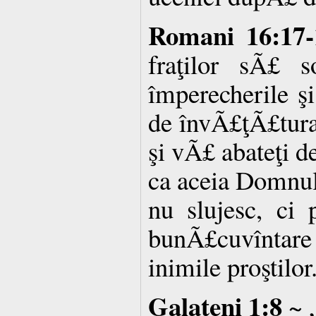
Romani 16:17-
fraţilor sÃ£ s
împerecherile şi
de învÃ£ţÃ£tura 
şi vÃ£ abateţi de
ca aceia Domnulu
nu slujesc, ci p
bunÃ£cuvîntare
inimile proştilor
Galateni 1:8
~ 