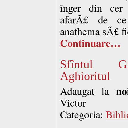
înger din cer
afarÃ£ de ce
anathema sÃ£ fi
Continuare…
Sfîntul G
Aghioritul
no
Adaugat la
Victor
Categoria:
Bibli