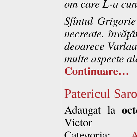
om care L-a cu
Sfîntul Grigorie
necreate. învăţăt
deoarece Varlaa
multe aspecte ale
Continuare…
Patericul Sar
oc
Adaugat la
Victor
Categoria:
A