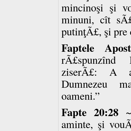
mincinoşi şi v
minuni, cît sÃ
putinţÃ£, şi pre 
Faptele Apost
rÃ£spunzînd P
ziserÃ£: A a
Dumnezeu ma
oameni.”
Fapte 20:28
~ 
aminte, şi vou