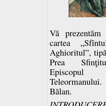
Vă prezentăm î
cartea „Sfînt
Aghioritul”, tip
Prea Sfinţi
Episcopul 
Teleormanului. 
Bălan.
INTRODUCER