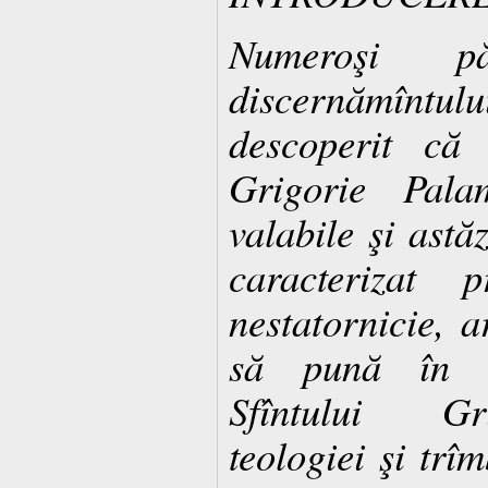
Numeroşi p
discernămîntu
descoperit că î
Grigorie Pal
valabile şi ast
caracterizat 
nestatornicie, a
să pună în ap
Sfîntului Gr
teologiei şi trî