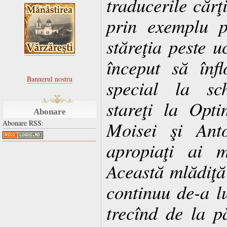
traducerile cărţi
prin exemplu p
stăreţia peste uc
început să înf
Bannerul nostru
special la sch
stareţi la Opt
Abonare
Moisei şi Anto
Abonare RSS:
apropiaţi ai m
Această mlădiţă 
continuu de-a l
trecînd de la pă