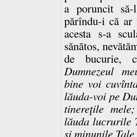
a poruncit să-
părîndu-i că ar
acesta s-a scu
sănătos, nevătăma
de bucurie, 
Dumnezeul meu
bine voi cuvînt
lăuda-voi pe Du
tinereţile mele
lăuda lucrurile
şi minunile Tale