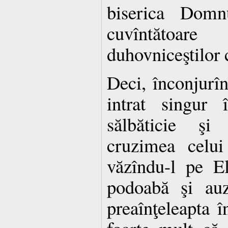
biserica Domnu
cuvîntăto
duhovniceştilor 
Deci, înconjurîn
intrat singur 
sălbăticie şi
cruzimea celui
văzîndu-l pe El
podoabă şi auz
preaînţeleapta î