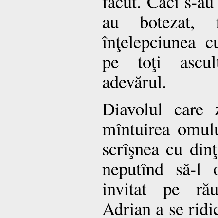
făcut. Căci s-au 
au botezat, f
înţelepciunea c
pe toţi ascul
adevărul.
Diavolul care z
mîntuirea omulu
scrîşnea cu dinţi
neputînd să-l 
invitat pe rău
Adrian a se ridi