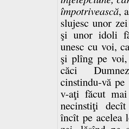
împotrivească
, 
slujesc unor zei
şi unor idoli 
unesc cu voi, car
şi plîng pe voi,
căci Dumnez
cinstindu-vă pe 
v-aţi făcut mai
necinstiţi decî
încît pe acelea l
zei, lăsînd pe