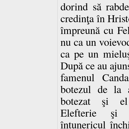
dorind să rabde
credinţa în Hrist
împreună cu Fel
nu ca un voievod
ca pe un mieluş
După ce au ajuns 
famenul Candac
botezul de la 
botezat şi e
Elefterie şi
întunericul înch