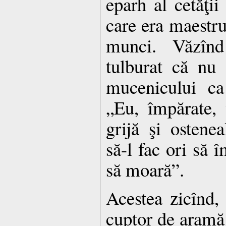
eparh al cetăţi
care era maestru 
munci. Văzînd
tulburat că nu 
mucenicului ca
„Eu, împărate, 
grijă şi ostenea
să-l fac ori să î
să moară”.
Acestea zicînd,
cuptor de aramă c