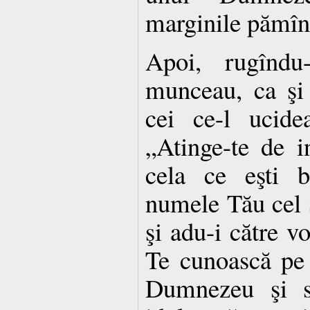
marginile pămîn
Apoi, rugîndu
munceau, ca şi 
cei ce-l ucide
„Atinge-te de i
cela ce eşti b
numele Tău cel s
şi adu-i către vo
Te cunoască pe 
Dumnezeu şi să