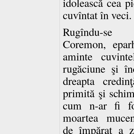
idolească cea pi
cuvîntat în veci
Rugîndu-se 
Coremon, eparh
aminte cuvinte
rugăciune şi în
dreapta credin
primită şi schim
cum n-ar fi fo
moartea muceni
de împărat a z