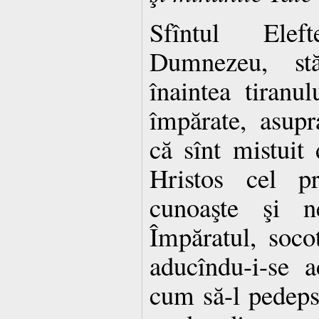
Sfîntul Elef
Dumnezeu, stă
înaintea tiranul
împărate, asupr
că sînt mistuit
Hristos cel p
cunoaşte şi ne
Împăratul, socot
aducîndu-i-se 
cum să-l pedeps