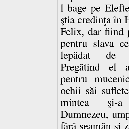
l bage pe Elefte
ştia credinţa în 
Felix, dar fiind 
pentru slava c
lepădat de c
Pregătind el 
pentru mucenic,
ochii săi suflete
mintea şi-a
Dumnezeu, umpl
fără seamăn şi 