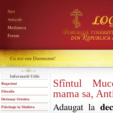
Stiri
Articole
Mediateca
Forum
Cu noi este Dumnezeu!
Informatii Utile
Sfîntul Muc
Rugaciuni
mama sa, Ant
Filocalia
Dictionar Ortodox
de
Adaugat la
Pelerinaje in Moldova