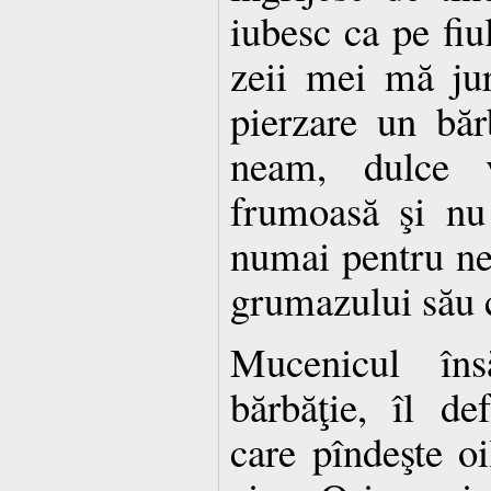
iubesc ca pe fiu
zeii mei mă jur
pierzare un bă
neam, dulce v
frumoasă şi nu 
numai pentru ne
grumazului său c
Mucenicul în
bărbăţie, îl d
care pîndeşte oi