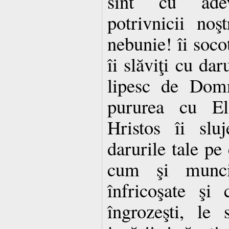
sînt cu adev
potrivnicii noşt
nebunie! îi socot
îi slăviţi cu dar
lipesc de Domn
pururea cu El
Hristos îi sluj
darurile tale pe 
cum şi munci
înfricoşate şi
îngrozeşti, le