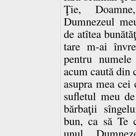
Ţie, Doamne,
Dumnezeul meu,
de atîtea bunătă
tare m-ai învre
pentru numele 
acum caută din ce
asupra mea cei 
sufletul meu de 
bărbaţii sînge
bun, ca să Te 
unul Dumnez