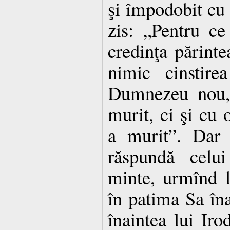
şi împodobit cu t
zis: „Pentru ce 
credinţa părinte
nimic cinstirea
Dumnezeu nou,
murit, ci şi cu
a murit”. Dar 
răspundă celui
minte, urmînd l
în patima Sa înai
înaintea lui Ir