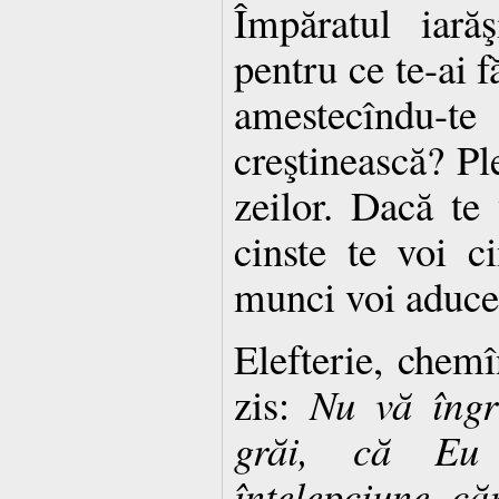
Împăratul iară
pentru ce te-ai f
amestecîndu
creştinească? Ple
zeilor. Dacă te
cinste te voi ci
munci voi aduce 
Elefterie, che
zis:
Nu vă îngri
grăi, că Eu
înţelepciune, că