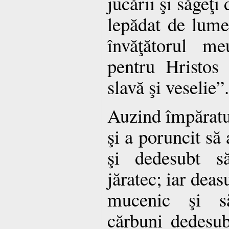
jucării şi săgeţi
lepădat de lume
învăţătorul m
pentru Hristos 
slavă şi veselie”.
Auzind împăratu
şi a poruncit să
şi dedesubt 
jăratec; iar deas
mucenic şi să
cărbuni dedesub