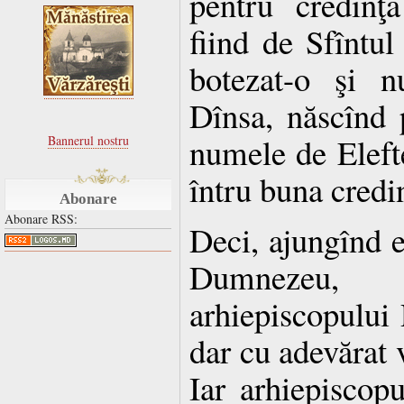
pentru credinţa
fiind de Sfîntul
botezat-o şi n
Dînsa, născînd p
numele de Elefte
Bannerul nostru
întru buna credi
Abonare
Abonare RSS:
Deci, ajungînd el
Dumnezeu,
arhiepiscopului
dar cu adevărat
Iar arhiepiscop