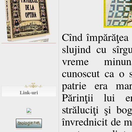
Cînd împărăţea
slujind cu sîrgu
vreme minuna
cunoscut ca o st
patrie era ma
Link-uri
Părinţii lui
străluciţi şi bo
învrednicit de m