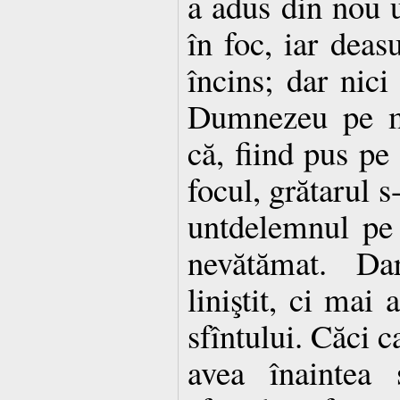
a adus din nou u
în foc, iar dea
încins; dar nici
Dumnezeu pe mu
că, fiind pus pe 
focul, grătarul s
untdelemnul pe 
nevătămat. Da
liniştit, ci mai 
sfîntului. Căci 
avea înaintea