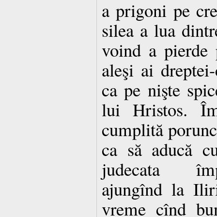
a prigoni pe cre
silea a lua dintr
voind a pierde 
aleşi ai dreptei
ca pe nişte spi
lui Hristos. Î
cumplită porunc
ca să aducă cu
judecata împ
ajungînd la Ili
vreme cînd bun