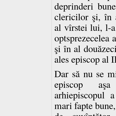
deprinderi bune
clericilor şi, în
al vîrstei lui, l-
optsprezecelea an
şi în al douăzeci
ales episcop al Il
Dar să nu se mi
episcop aşa
arhiepiscopul a
mari fapte bune, 
de cuvîntător,