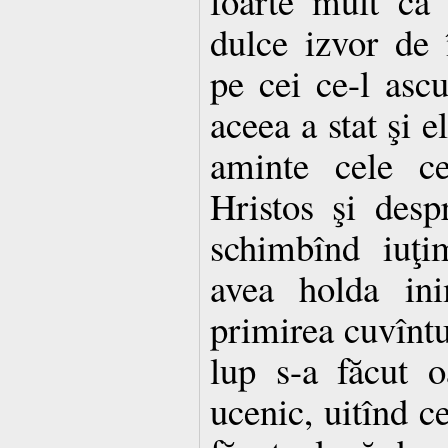
foarte mult că
dulce izvor de î
pe cei ce-l asc
aceea a stat şi e
aminte cele c
Hristos şi desp
schimbînd iuţi
avea holda ini
primirea cuvînt
lup s-a făcut o
ucenic, uitînd ce