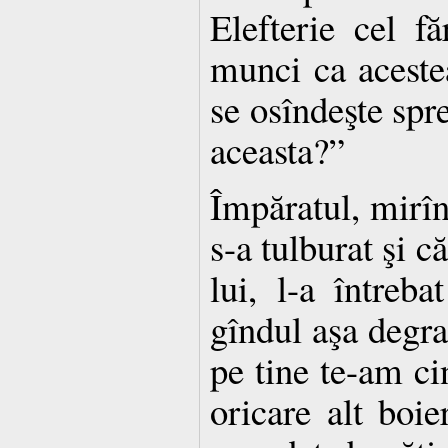
Elefterie cel f
munci ca aceste
se osîndeşte spr
aceasta?”
Împăratul, mirîn
s-a tulburat şi c
lui, l-a întreb
gîndul aşa degra
pe tine te-am ci
oricare alt boie