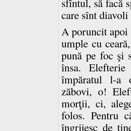
sfîntul, să facă 
care sînt diavol
A poruncit apoi s
umple cu ceară,
pună pe foc şi s
însa. Elefterie
împăratul l-a 
zăbovi, o! Elef
morţii, ci, aleg
folos. Pentru 
îngrijesc de tin