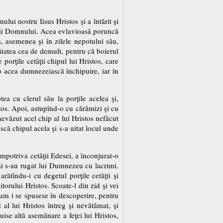
lui nostru Iisus Hristos şi a întărit şi
irii Domnului. Acea evlavioasă poruncă
sa, asemenea şi în zilele nepotului său,
ătatea cea de demult, pentru că boierul
porţile cetăţii chipul lui Hristos, care
olo acea dumnezeiască închipuire, iar în
tea cu clerul său la porţile acelea şi,
stos. Apoi, astupînd-o cu cărămizi şi cu
nevăzut acel chip al lui Hristos nefăcut
că chipul acela şi s-a uitat locul unde
mpotriva cetăţii Edesei, a înconjurat-o
e şi s-au rugat lui Dumnezeu cu lacrimi.
rătîndu-i cu degetul porţile cetăţii şi
orului Hristos. Scoate-l din zid şi vei
ecum i se spusese în descoperire, pentru
 al lui Hristos întreg şi nevătămat, şi
ise altă asemănare a feţei lui Hristos,