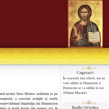
l
Cugetari:
În veacurile fara sfârsit, noi ne
vom odihni în Dumnezeu si
Dumnezeu se va odihni în noi.
(Sfântul Macarie)
nul nostru Iisus Hristos arătîndu-se pe
amenii, a cercetat cetăţile şi satele
, propovăduind împărăţia lui Dumnezeu
Radio Ortodox
inţa şi toată boala din popor; era în