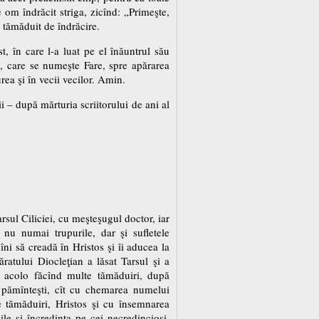
 om îndrăcit striga, zicînd: „Primeşte,
a tămăduit de îndrăcire.
t, în care l-a luat pe el înăuntrul său
u, care se numeşte Fare, spre apărarea
rea şi în vecii vecilor. Amin.
 – după mărturia scriitorului de ani al
sul Ciliciei, cu meşteşugul doctor, iar
 nu numai trupurile, dar şi sufletele
ni să creadă în Hristos şi îi aducea la
ratului Diocleţian a lăsat Tarsul şi a
, acolo făcînd multe tămăduiri, după
i pămînteşti, cît cu chemarea numelui
de tămăduiri, Hristos şi cu însemnarea
ile şi încredinţa pe cei necredincioşi.