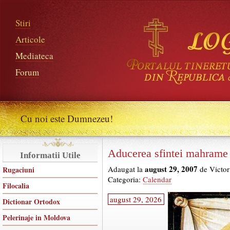
Stiri
Articole
Mediateca
Forum
Cu noi este Dumnezeu!
Aducerea sfintei mahrame 
Informatii Utile
august 29, 2007
Adaugat la
de Victor
Rugaciuni
Categoria:
Calendar
Filocalia
august 29, 2026
Dictionar Ortodox
Pelerinaje in Moldova