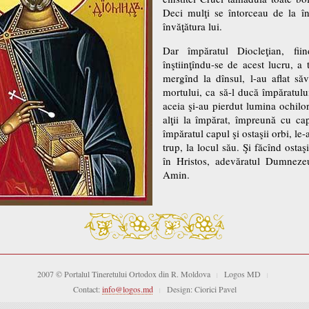
Deci mulţi se întorceau de la în
învăţătura lui.
Dar împăratul Diocleţian, fiin
înştiinţîndu-se de acest lucru, a t
mergînd la dînsul, l-au aflat să
mortului, ca să-l ducă împăratului
aceia şi-au pierdut lumina ochilor
alţii la împărat, împreună cu ca
împăratul capul şi ostaşii orbi, le-
trup, la locul său. Şi făcînd ostaş
în Hristos, adevăratul Dumnezeu
Amin.
2007 © Portalul Tineretului Ortodox din R. Moldova
Logos MD
|
|
Contact:
info@logos.md
Design: Ciorici Pavel
|