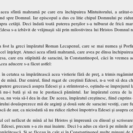
acea sfîntă mahramă pe care era închipuirea Mîntuitorului, a arătat-o
d spre Domnul. Iar episcopul a dus cu litie chipul Domnului pe zidurile
supra cetăţii. Deci îndată toată puterea perşilor s-a tulburat de frică ma
desa s-a izbăvit de vrăjmaşii săi prin milostivirea lui Hristos Domnul no
 a fost la greci împăratul Roman Lecapenul, care se mai numea şi Porfir
 cel înţelept. Atunci acea sfîntă mahramă, care avea pe dînsa închipuir
esa, care era stăpînită de saracini, în Constantinopol, căci în vremea ac
Acea aducere s-a făcut astfel:
n cetatea sa împărătească acea vistierie fără de preţ, a trimis rugămint
t de mînă. Dar emirul, fiind rugat de creştinii Edesei, n-a voit să dea ch
putere grecească asupra Edesei şi a strîmtorat-o, oştindu-se împrejurul la
 nu-i bată şi să nu le pustiască pămîntul. Iar împăratul cerea de la 
esa, nu voia să-l dea în dar. De aceea, împăratul creştinesc, fiind cuprins
rului douăsprezece mii de arginţi şi două sute de saracini vestiţi, care fus
scă de aur, ca niciodată să nu ridice război împotriva Edesei şi asupra cet
ipul cel nefăcut de mînă al lui Hristos şi împreună cu dînsul şi scriso
Edesei, precum s-a zis mai înainte. Deci l-a adus cu slavă pe mîinile arhier
împărătească. Şi se făceau în cale şi în Constantinopol multe minuni de l