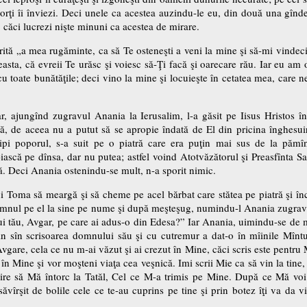
 morţi îi înviezi. Deci unele ca acestea auzindu-le eu, din două una gîn
 căci lucrezi nişte minuni ca acestea de mirare.
ită „a mea rugăminte, ca să Te osteneşti a veni la mine şi să-mi vindec
asta, că evreii Te urăsc şi voiesc să-Ţi facă şi oarecare rău. Iar eu am o
cu toate bunătăţile; deci vino la mine şi locuieşte în cetatea mea, care 
, ajungînd zugravul Anania la Ierusalim, l-a găsit pe Iisus Hristos în
ă, de aceea nu a putut să se apropie îndată de El din pricina înghesuir
pi poporul, s-a suit pe o piatră care era puţin mai sus de la pămîn
iască pe dînsa, dar nu putea; astfel voind Atotvăzătorul şi Preasfînta S
. Deci Anania ostenindu-se mult, n-a sporit nimic.
Toma să meargă şi să cheme pe acel bărbat care stătea pe piatră şi închi
mnul pe el la sine pe nume şi după meşteşug, numindu-l Anania zugravul.
lui tău, Avgar, pe care ai adus-o din Edesa?” Iar Anania, uimindu-se de 
 sîn scrisoarea domnului său şi cu cutremur a dat-o în mîinile Mîntuit
i Avgare, cela ce nu m-ai văzut şi ai crezut în Mine, căci scris este pent
 în Mine şi vor moşteni viaţa cea veşnică. Imi scrii Mie ca să vin la tine
şire să Mă întorc la Tatăl, Cel ce M-a trimis pe Mine. După ce Mă voi î
vîrşit de bolile cele ce te-au cuprins pe tine şi prin botez îţi va da vi