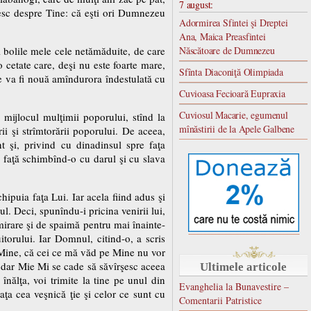
7 august:
desc despre Tine: că eşti ori Dumnezeu
Adormirea Sfintei şi Dreptei
Ana, Maica Preasfintei
i bolile mele cele netămăduite, de care
Născătoare de Dumnezeu
 cetate care, deşi nu este foarte mare,
Sfînta Diaconiţă Olimpiada
ne va fi nouă amîndurora îndestulată cu
Cuvioasa Fecioară Eupraxia
Cuviosul Macarie, egumenul
 mijlocul mulţimii poporului, stînd la
mînăstirii de la Apele Galbene
ii şi strîmtorării poporului. De aceea,
t şi, privind cu dinadinsul spre faţa
a faţă schimbînd-o cu darul şi cu slava
puia faţa Lui. Iar acela fiind adus şi
 Deci, spunîndu-i pricina venirii lui,
mirare şi de spaimă pentru mai înainte-
orului. Iar Domnul, citind-o, a scris
ru Mine, că cei ce mă văd pe Mine nu vor
, dar Mie Mi se cade să săvîrşesc aceea
Ultimele articole
nălţa, voi trimite la tine pe unul din
Evanghelia la Bunavestire –
aţa cea veşnică ţie şi celor ce sunt cu
Comentarii Patristice