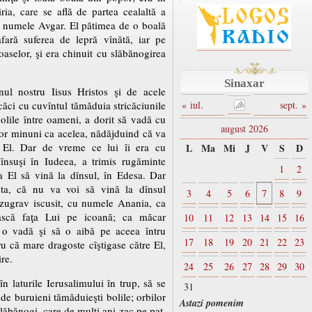
ria, care se află de partea cealaltă a
cu numele Avgar. El pătimea de o boală
fară suferea de lepră vînătă, iar pe
aselor, şi era chinuit cu slăbănogirea
Sinaxar
l nostru Iisus Hristos şi de acele
căci cu cuvîntul tămăduia stricăciunile
« iul.
sept. »
 bolile între oameni, a dorit să vadă cu
august 2026
nor minuni ca acelea, nădăjduind că va
a El. Dar de vreme ce lui îi era cu
L
Ma
Mi
J
V
S
D
însuşi în Iudeea, a trimis rugăminte
1
2
a El să vină la dînsul, în Edesa. Dar
sta, că nu va voi să vină la dînsul
3
4
5
6
7
8
9
zugrav iscusit, cu numele Anania, ca
iască faţa Lui pe icoană; ca măcar
10
11
12
13
14
15
16
ă o vadă şi să o aibă pe aceea întru
17
18
19
20
21
22
23
tru că mare dragoste cîştigase către El,
re.
24
25
26
27
28
29
30
n laturile Ierusalimului în trup, să se
31
de buruieni tămăduieşti bolile; orbilor
Astazi pomenim
slăbănogi, care de mulţi ani zac pe pat,