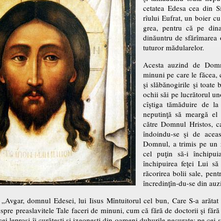
cetatea Edesa cea din Si
rîului Eufrat, un boier 
grea, pentru că pe dina
dinăuntru de sfărîmarea o
tuturor mădularelor.
Acesta auzind de Domnu
minuni pe care le făcea, 
şi slăbănogirile şi toate
ochii săi pe lucrătorul u
cîştiga tămăduire de l
neputinţă să meargă el 
către Domnul Hristos, c
îndoindu-se şi de acea
Domnul, a trimis pe un 
cel puţin să-i închipu
închipuirea feţei Lui s
răcorirea bolii sale, pen
încredinţîn-du-se din auzi
: „Avgar, domnul Edesei, lui Iisus Mîntuitorul cel bun, Care S-a arătat î
pre preaslavitele Tale faceri de minuni, cum că fără de doctorii şi fără 
cei leproşi îi curăţeşti şi izgoneşti din oameni duhurile necurate; pe cei 