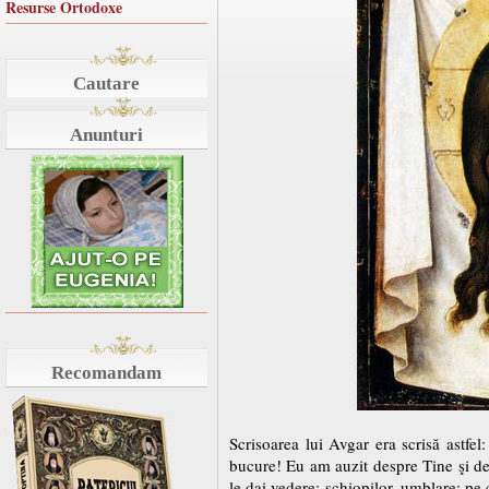
Resurse Ortodoxe
Cautare
Anunturi
Recomandam
Scrisoarea lui Avgar era scrisă astfel
bucure! Eu am auzit despre Tine şi des
le dai vedere; şchiopilor, umblare; pe 