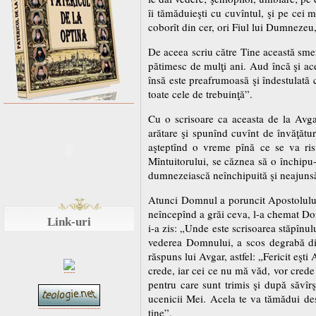
îi tămăduieşti cu cuvîntul, şi pe cei
coborît din cer, ori Fiul lui Dumnezeu,
De aceea scriu către Tine această smer
pătimesc de mulţi ani. Aud încă şi ace
însă este preafrumoasă şi îndestulată 
toate cele de trebuinţă”.
Cu o scrisoare ca aceasta de la Avgar
arătare şi spunînd cuvînt de învăţătur
aşteptînd o vreme pînă ce se va risi
Mîntuitorului, se căznea să o închipu-
dumnezeiască neînchipuită şi neajunsă
Atunci Domnul a poruncit Apostolului 
neîncepînd a grăi ceva, l-a chemat Do
Link-uri
i-a zis: „Unde este scrisoarea stăpînu
vederea Domnului, a scos degrabă din
răspuns lui Avgar, astfel: „Fericit eşt
crede, iar cei ce nu mă văd, vor crede
pentru care sunt trimis şi după săvîr
ucenicii Mei. Acela te va tămădui desă
tine”.