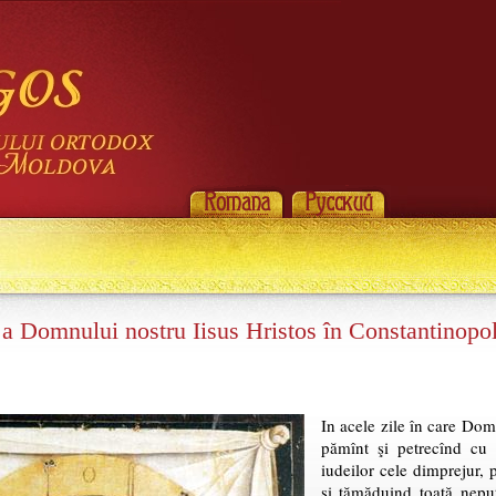
a Domnului nostru Iisus Hristos în Constantinopo
In acele zile în care Dom
pămînt şi petrecînd cu o
iudeilor cele dimprejur
şi tămăduind toată neput