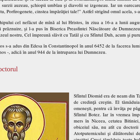
 surzii auzeau, şchiopii umblau şi diavolii se izgoneau. Iar un oarecare
 tu, Porfirogenete, cinstea împărăţiei tale!” Astfel strigînd omul acela, s-
ipului cel nefăcut de mînă al lui Hristos, în ziua a 16-a a lunii augus
i prăznuire, şi l-a pus în Biserica Preasfintei Născătoare de Dumneze
ezeul nostru, Cel împreună slăvit cu Tatăl şi cu Sfîntul Duh, acum şi puru
tos s-a adus din Edesa în Constantinopol în anul 6452 de la facerea lumii
os -, adică în anul 944 de la întruparea lui Dumnezeu.
ctorul
Sfîntul Diomid era de neam din Tar
de credinţă creştin. El tămăduia
omeneşti, pentru că învăţa pe păgî
Sfîntul Botez. Iar în vremea împă
mers în Niceea, cetatea Bitiniei
obiceiul său, nu atît cu doctori
Atotputernicului şi dătătorului 
cinstitei Cruci tămăduia toate bol