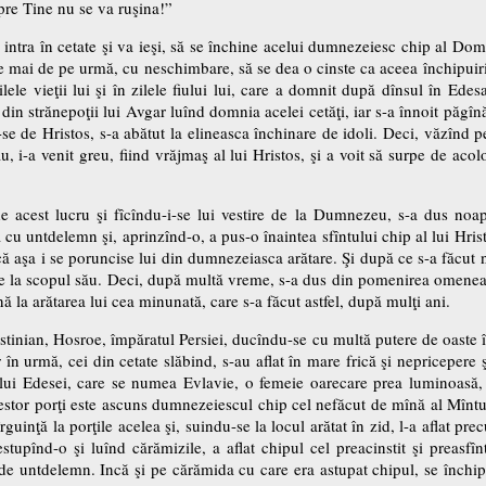
pre Tine nu se va ruşina!”
intra în cetate şi va ieşi, să se închine acelui dumnezeiesc chip al Domnu
ele mai de pe urmă, cu neschimbare, să se dea o cinste ca aceea închipu
ilele vieţii lui şi în zilele fiului lui, care a domnit după dînsul în Ede
in strănepoţii lui Avgar luînd domnia acelei cetăţi, iar s-a înnoit păgîn
se de Hristos, s-a abătut la elineasca închinare de idoli. Deci, văzînd pe 
eau, i-a venit greu, fiind vrăjmaş al lui Hristos, şi a voit să surpe de ac
 de acest lucru şi fîcîndu-i-se lui vestire de la Dumnezeu, s-a dus noap
 cu untdelemn şi, aprinzînd-o, a pus-o înaintea sfîntului chip al lui Hri
ru că aşa i se poruncise lui din dumnezeiasca arătare. Şi după ce s-a făcut 
de la scopul său. Deci, după multă vreme, s-a dus din pomenirea omeneas
înă la arătarea lui cea minunată, care s-a făcut astfel, după mulţi ani.
ustinian, Hosroe, împăratul Persiei, ducîndu-se cu multă putere de oaste î
r în urmă, cei din cetate slăbind, s-au aflat în mare frică şi nepriceper
ului Edesei, care se numea Evlavie, o femeie oarecare prea luminoasă, a
estor porţi este ascuns dumnezeiescul chip cel nefăcut de mînă al Mîntuit
rguinţă la porţile acelea şi, suindu-se la locul arătat în zid, l-a aflat pr
tupînd-o şi luînd cărămizile, a aflat chipul cel preacinstit şi preasfînt
ă de untdelemn. Incă şi pe cărămida cu care era astupat chipul, se închipu