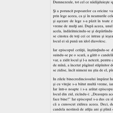
Dumnezeule, tot cel ce nădăjduieşte s
Şi a poruncit popoarelor ca oricine va 
prin lege aceea, ca şi în neamurile c
şi aşezare de lege s-a păzit în toate z
vreme de mulţi ani. După aceea, unul d
acela, îndărătnicindu-se şi depărtîndu-
se cinstea de toţi cei ce intrau şi ieş
locul ei să pună un idol diavolesc.
Iar episcopul cetăţii, înştiinţîndu-se
suindu-se pe o scară, a gătit o candelă
var, a zidit locul şi l-a netezit, pent
de mînă, a încetat păgînul stăpînitor 
se zidise, încît nimeni nu ştia de el, p
In zilele binecredinciosului împărat I
şi cu vitejie s-a bătut multă vreme, ia
Iar într-o noapte i s-a arătat episcop
locul din zid, zicîndu-i: „Deasupra ac
face bine!” Iar episcopul s-a dus cu sî
că a cunoscut zidirea aceea. Deci, des
candela nestinsă de atîţia ani şi plin