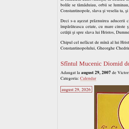
bolile se tămăduiau, orbii se luminau,
Constantinopole, slava şi veselia ta, şi
Deci s-a aşezat prăznuirea aducerii ch
împărăteasca cetate, cu mare cinste ş
cetăţii şi spre slava lui Hristos, Dumn
Chipul cel nefăcut de mînă al lui Hris
Constantinopolului, Gheorghe Chedrin
Sfîntul Mucenic Diomid do
august 29, 2007
Adaugat la
de Victor
Categoria:
Calendar
august 29, 2026