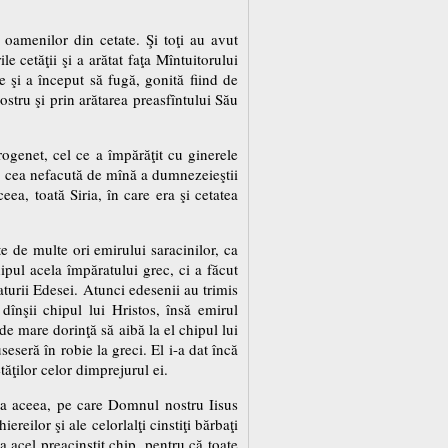
 oamenilor din cetate. Şi toţi au avut
 cetăţii şi a arătat faţa Mîntuitorului
re şi a început să fugă, gonită fiind de
stru şi prin arătarea preasfîntului Său
ogenet, cel ce a împărăţit cu ginerele
ea cea nefacută de mînă a dumnezeieştii
eea, toată Siria, în care era şi cetatea
e de multe ori emirului saracinilor, ca
ipul acela împăratului grec, ci a făcut
turii Edesei. Atunci edesenii au trimis
dînşii chipul lui Hristos, însă emirul
 de mare dorinţă să aibă la el chipul lui
eseră în robie la greci. El i-a dat încă
ăţilor celor dimprejurul ei.
area aceea, pe care Domnul nostru Iisus
eilor şi ale celorlalţi cinstiţi bărbaţi
a acel preacinstit chip, pentru că toate