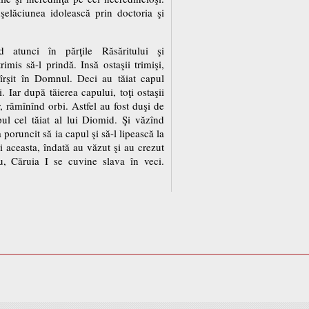
şelăciunea idolească prin doctoria şi
d atunci în părţile Răsăritului şi
rimis să-l prindă. Insă ostaşii trimişi,
vîrşit în Domnul. Deci au tăiat capul
. Iar după tăierea capului, toţi ostaşii
, rămînînd orbi. Astfel au fost duşi de
pul cel tăiat al lui Diomid. Şi văzînd
a poruncit să ia capul şi să-l lipească la
ii aceasta, îndată au văzut şi au crezut
, Căruia I se cuvine slava în veci.