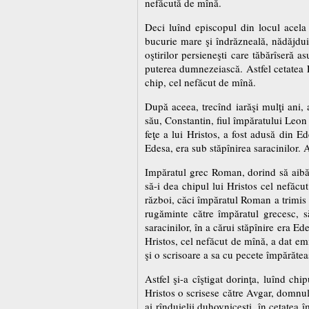
nefăcută de mînă.
Deci luînd episcopul din locul acela 
bucurie mare şi îndrăzneală, nădăjduin
oştirilor persieneşti care tăbărîseră a
puterea dumnezeiască. Astfel cetatea E
chip, cel nefăcut de mînă.
După aceea, trecînd iarăşi mulţi ani,
său, Constantin, fiul împăratului Leon
feţe a lui Hristos, a fost adusă din Ed
Edesa, era sub stăpînirea saracinilor. 
Impăratul grec Roman, dorind să aibă î
să-i dea chipul lui Hristos cel nefăcu
război, căci împăratul Roman a trimis 
rugăminte către împăratul grecesc, să
saracinilor, în a cărui stăpînire era Ed
Hristos, cel nefăcut de mînă, a dat emi
şi o scrisoare a sa cu pecete împărătea
Astfel şi-a cîştigat dorinţa, luînd ch
Hristos o scrisese către Avgar, domnul 
ai rînduielii duhovniceşti, în cetatea 