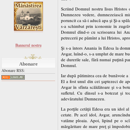
Scriind Domnul nostru Iisus Hristos o 
Dumnezeu vedere, dumnezeiască minun
poruncit ca să-i aducă apa şi Şi-a spăl
s-a schimbat prin iconomie în zugrăv
Domnul dînd-o cu scrisoarea lui Anan
petrecerii pe pămînt a lui Hristos, apr
Bannerul nostru
Şi s-a întors Anania în Edesa la domnu
Avgar, luînd-o, s-a umplut de mare buc
de durerile sale, fără numai puţină pa
Abonare
Domnul.
Abonare RSS:
Iar după pătimirea cea de bunăvoie a 
El a fost unul din cei şaptezeci de apo
Avgar în sfînta scăldătoare şi s-a bot
sufletul. Cu dînsul s-a botezat şi t
adevăratului Dumnezeu.
La porţile cetăţii Edesa era un idol al
cetate. Pe acel idol, Avgar, aruncîndu
vatăme ploaia. Apoi, lipind pe o sc
mărgăritare de mare preţ şi împodobind