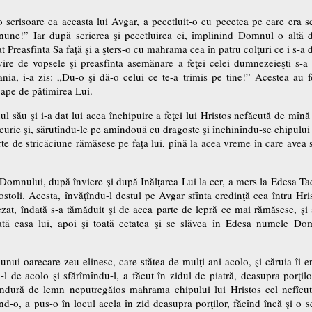
scrisoare ca aceasta lui Avgar, a pecetluit-o cu pecetea pe care era sc
e!” Iar după scrierea şi pecetluirea ei, împlinind Domnul o altă do
at Preasfînta Sa faţă şi a şters-o cu mahrama cea în patru colţuri ce i s-a
ire de vopsele şi preasfînta asemănare a feţei celei dumnezeieşti s-
ia, i-a zis: „Du-o şi dă-o celui ce te-a trimis pe tine!” Acestea au f
oape de pătimirea Lui.
l său şi i-a dat lui acea închipuire a feţei lui Hristos nefăcută de mînă
urie şi, sărutîndu-le pe amîndouă cu dragoste şi închinîndu-se chipului l
rte de stricăciune rămăsese pe faţa lui, pînă la acea vreme în care avea s
Domnului, după înviere şi după Inălţarea Lui la cer, a mers la Edesa T
stoli. Acesta, învăţîndu-l destul pe Avgar sfînta credinţă cea întru Hris
ezat, îndată s-a tămăduit şi de acea parte de lepră ce mai rămăsese, şi a
oată casa lui, apoi şi toată cetatea şi se slăvea în Edesa numele Do
 unui oarecare zeu elinesc, care stătea de mulţi ani acolo, şi căruia îi er
-l de acolo şi sfărîmîndu-l, a făcut în zidul de piatră, deasupra porţilo
îndură de lemn neputregăios mahrama chipului lui Hristos cel nefîcu
-o, a pus-o în locul acela în zid deasupra porţilor, făcînd încă şi o sc