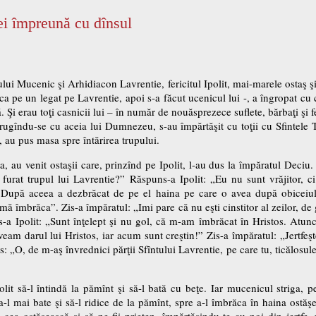
cei împreună cu dînsul
ului Mucenic şi Arhidiacon Lavrentie, fericitul Ipolit, mai-marele ostaş şi 
ca pe un legat pe Lavrentie, apoi s-a făcut ucenicul lui -, a îngropat cu 
. Şi erau toţi casnicii lui – în număr de nouăsprezece suflete, bărbaţi şi 
 rugîndu-se cu aceia lui Dumnezeu, s-au împărtăşit cu toţii cu Sfintele T
au pus masa spre întărirea trupului.
 au venit ostaşii care, prinzînd pe Ipolit, l-au dus la împăratul Deciu. 
 ai furat trupul lui Lavrentie?” Răspuns-a Ipolit: „Eu nu sunt vrăjitor, c
. După aceea a dezbrăcat de pe el haina pe care o avea după obiceiul
mă îmbrăca”. Zis-a împăratul: „Imi pare că nu eşti cinstitor al zeilor, de 
s-a Ipolit: „Sunt înţelept şi nu gol, că m-am îmbrăcat în Hristos. Atun
veam darul lui Hristos, iar acum sunt creştin!” Zis-a împăratul: „Jertfeşt
: „O, de m-aş învrednici părţii Sfîntului Lavrentie, pe care tu, ticălosul
lit să-l întindă la pămînt şi să-l bată cu beţe. Iar mucenicul striga, 
a-l mai bate şi să-l ridice de la pămînt, spre a-l îmbrăca în haina ostăş
a cea ostăşească şi să ne fii prieten, împărtăşindu-te cu noi din jertfe