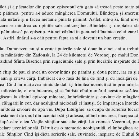
lor şi a păcatelor din popor, episcopul era gata să treacă peste toate p
are pătimea, pentru a-i aduce mîngîierea Domnului. Blîndeţea şi smeren
tă iertare şi îi făcea metanie pînă la pămînt. Astfel, într-o zi, fiind invit
 care se mîndrea cu opiniile sale anticreştine. Blîndeţea şi dreptatea răs
 pălmuiască pe episcop. Atunci căzînd în genunchi înaintea celui care l-a 
e. Astfel, tînărul s-a căit pentru fapta sa şi a devenit un bun creştin.
ui Dumnezeu nu şi-a cruţat puterile sale şi doar în cinci ani a trebuit
esta mănăstire din Zadonsk, la 24 de kilometri de Voronej, pe malul Donul
idind Sfînta Biserică prin rugăciunile sale şi prin lucrările inspirate de 
 In chip de pat, el avea un covor întins pe pămînt şi două perne, iar ca ş
un şi cîteva cărţi. Imbrăcat cu o rasă de lînă de rînd şi cu încălţări de 
mea. Cînd nu mai avea nimic de dat, işi trimitea ucenicii să împrumute la
milostenie, el era bucuros, şi se întrista cînd numărul acestora scădea.
re găseau la sfîntul episcop mîncare, îmbrăcăminte şi cuvinte de mîngîie
u călugării în cor, dar neslujind niciodată el însuşi. Se împărtăşea întotde
m două izvoare de apă vie. După Liturghie, se ocupa de scrierea lucrări
Testament de unul din ucenicii săi şi adesea, uitînd mîncarea, începea să 
upă care citea Vieţile sfinţilor sau alte cărţi. La vremea Vecerniei, pu
eclare ucenicilor săi. Dăruit cu o memorie neobişnuită, el îmbogăţea ac
eţile Sfinţilor. Cînd îşi dicta scrierile sale, cuvintele, inspirate de Duhu