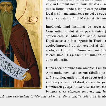
voie în Domnul nostru Iisus Hristos -, s
dus la Roma, unde a înduplecat pe Sfîn
local şi să-i anatematizeze pe cei ce cug
lui. Şi a alcătuit Sfîntul Maxim şi cărţi î
Impăratul, fiind înştiinţat de aceast
Constantinopolului şi l-a pus înaintea j
ereticii care se adunaseră acolo, birui
După aceasta a fost izgonit în Tracia, 
acolo, împreună cu doi ucenici ai săi, a
acolo, cu Duhul lui Dumnezeu, mărturis
tăierea limbii i s-a făcut, cu minune d
curat cît a trăit.
După acea chinuire fără omenie, l-au tri
Apoi multe nevoi şi necazuri răbdînd pe 
ţară a sciţilor, unde a mai petrecut trei 
vremea şi ceasul cel dorit, cu veselie şi-
Dumnezeu
(Viaţa Cuviosului Maxim Mărt
în care zi se cinsteşte moartea lui. I
ă cum este arătat în Mineiul cel mare, din stihurile cele puse la dîn
.