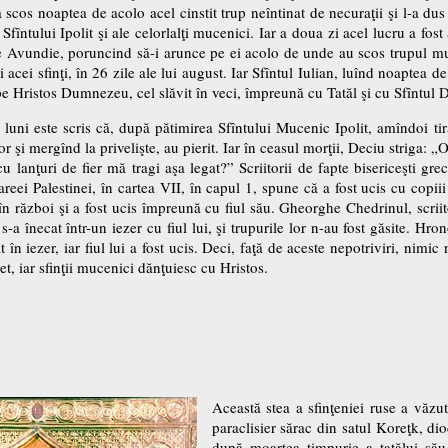
scos noaptea de acolo acel cinstit trup neîntinat de necuraţii şi l-a dus 
 Sfîntului Ipolit şi ale celorlalţi mucenici. Iar a doua zi acel lucru a fos
pe Avundie, poruncind să-i arunce pe ei acolo de unde au scos trupul muce
cei sfinţi, în 26 zile ale lui august. Iar Sfîntul Iulian, luînd noaptea de
pe Hristos Dumnezeu, cel slăvit în veci, împreună cu Tatăl şi cu Sfîntul
 luni este scris că, după pătimirea Sfîntului Mucenic Ipolit, amîndoi tira
 lor şi mergînd la privelişte, au pierit. Iar în ceasul morţii, Deciu striga: 
u lanţuri de fier mă tragi aşa legat?” Scriitorii de fapte bisericeşti greci
ei Palestinei, în cartea VII, în capul 1, spune că a fost ucis cu copiii 
i în război şi a fost ucis împreună cu fiul său. Gheorghe Chedrinul, scriit
 şi s-a înecat într-un iezer cu fiul lui, şi trupurile lor n-au fost găsite. 
cat în iezer, iar fiul lui a fost ucis. Deci, faţă de aceste nepotriviri, nimi
net, iar sfinţii mucenici dănţuiesc cu Hristos.
Această stea a sfinţeniei ruse a văzu
paraclisier sărac din satul Koreţk, d
după moartea timpurie a tatălui său