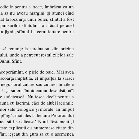
iedicile pentru a trece, îmbrăcat ca un
ia sa nu aveau margini, şi atunci cînd
at la locuinţa unui boier, sfîntul a fost
punsurilor sfîntului l-au făcut pe acel
jignit, sfîntul i-a cerut iertare pentru
 să renunţe la sarcina sa, din pricina
ui, unde a petrecut restul zilelor sale
Duhul Sfînt.
i acoperămînt, o piele de oaie. Mai avea
scoarţă împletită, el împărţea la săraci
 negustorul cutare sau cutare. In zilele
 Uşa sa era întotdeauna deschisă, atît
re sufletească. Nu ieşea decît pentru a
auna cu lacrimi, căci de altfel lacrimile
lor sale teologice şi morale. In timpul
plîngă, mai ales la lectura Proorocului
nea să i se citească Noul Testament şi
este explicaţii cu numeroase citate din
l Sfînt, ieşeau din gura sa cu o asemenea