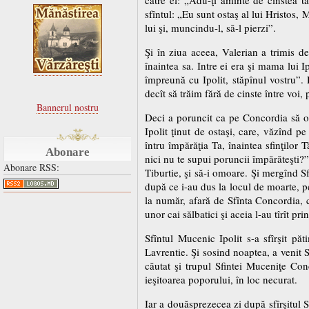
sfîntul: „Eu sunt ostaş al lui Hristos,
lui şi, muncindu-l, să-l pierzi”.
Şi în ziua aceea, Valerian a trimis de 
înaintea sa. Intre ei era şi mama lui I
împreună cu Ipolit, stăpînul vostru”.
decît să trăim fără de cinste între voi
Bannerul nostru
Deci a poruncit ca pe Concordia să o 
Ipolit ţinut de ostaşi, care, văzînd 
întru împărăţia Ta, înaintea sfinţilor 
Abonare
nici nu te supui poruncii împărăteşti?”
Abonare RSS:
Tiburtie, şi să-i omoare. Şi mergînd Sf
după ce i-au dus la locul de moarte, pe t
la număr, afară de Sfînta Concordia, c
unor cai sălbatici şi aceia l-au tîrît pr
Sfîntul Mucenic Ipolit s-a sfîrşit păt
Lavrentie. Şi sosind noaptea, a venit S
căutat şi trupul Sfintei Muceniţe Conc
ieşitoarea poporului, în loc necurat.
Iar a douăsprezecea zi după sfîrşitul S