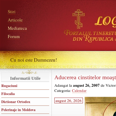
Stiri
Articole
Mediateca
Forum
Cu noi este Dumnezeu!
Aducerea cinstitelor moaş
Informatii Utile
august 26, 2007
Adaugat la
de Victor
Rugaciuni
Categoria:
Calendar
Filocalia
august 26, 2026
Dictionar Ortodox
Pelerinaje in Moldova