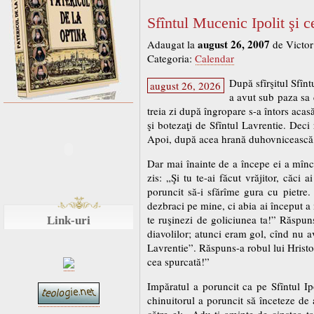
Sfîntul Mucenic Ipolit şi 
august 26, 2007
Adaugat la
de Victor
Categoria:
Calendar
După sfîrşitul Sfînt
august 26, 2026
a avut sub paza sa 
treia zi după îngropare s-a întors acasă
şi botezaţi de Sfîntul Lavrentie. Deci
Apoi, după acea hrană duhovnicească, 
Dar mai înainte de a începe ei a mînca,
zis: „Şi tu te-ai făcut vrăjitor, căci
poruncit să-i sfărîme gura cu pietre
dezbraci pe mine, ci abia ai început a 
te ruşinezi de goliciunea ta!” Răspun
Link-uri
diavolilor; atunci eram gol, cînd nu a
Lavrentie”. Răspuns-a robul lui Hristos
cea spurcată!”
Impăratul a poruncit ca pe Sfîntul Ipo
chinuitorul a poruncit să înceteze de 
către el: „Adu-ţi aminte de cinstea t