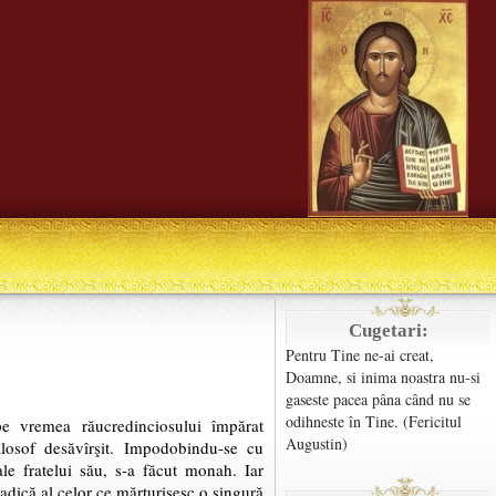
Cugetari:
Pentru Tine ne-ai creat,
Doamne, si inima noastra nu-si
gaseste pacea pâna când nu se
odihneste în Tine. (Fericitul
pe vremea răucredinciosului împărat
Augustin)
filosof desăvîrşit. Impodobindu-se cu
sale fratelui său, s-a făcut monah. Iar
adică al celor ce mărturisesc o singură