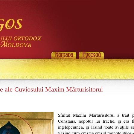
te ale Cuviosului Maxim Mărturisitorul
Sfîntul Maxim Mărturisitorul a trăit 
Constans, nepotul lui Iraclie, şi era 
înţelepciunea, şi lăsînd toate avuţiile 
văzînd cum creştea eresul monoteliţilor -