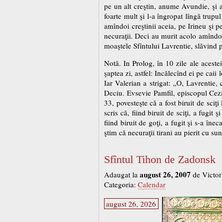
pe un alt creştin, anume Avundie, şi a 
foarte mult şi l-a îngropat lîngă trupul
amîndoi creştinii aceia, pe Irineu şi 
necuraţii. Deci au murit acolo amîndoi a
moaştele Sfîntului Lavrentie, slăvind 
Notă. In Prolog, în 10 zile ale acestei
şaptea zi, astfel: Incălecînd ei pe caii
Iar Valerian a strigat: „O, Lavrentie, c
Deciu. Evsevie Pamfil, episcopul Cezare
33, povesteşte că a fost biruit de sciţ
scris că, fiind biruit de sciţi, a fugit
fiind biruit de goţi, a fugit şi s-a îne
ştim că necuraţii tirani au pierit cu su
Sfîntul Tihon de Zadonsk
august 26, 2007
Adaugat la
de Victor
Categoria:
Calendar
august 26, 2026