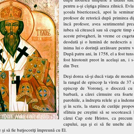
pentru a-şi cîştiga pîinea zilnică. Evlav
şcoala bisericească, apoi la semin
profesor de retorică după primirea di
încă profesor, avea sentimentul pr
iubea să citească sau să cugete timp d
aceste privegheri, în vreme ce cugeta 
deodată şi o lumină de nedescris a st
inima lui o dorinţă arzătoare pentru 
După patru ani, în 1758, el a fost tu
fost hirotonit preot în acelaşi an, i
din Tver.
Deşi dorea să-şi ducă viaţa de monah în
la rangul de episcop la vîrsta de 37 
episcop de Voronej, o dioceză cu 
barbară, a cărei cîrmuire era foart
parohiile, a îndrepta relele şi a îndemn
şi în scris, la starea de curăţie prop
sfătuia pe creştini să se socotească
cărui Cap este Hristos, ca precum 
capului, aşa şi ei să fie unelte ale
 şi să fie batjocoriţi împreună cu El.