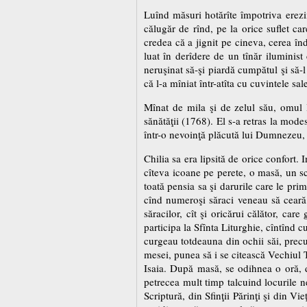
Luînd măsuri hotărîte împotriva erezii
călugăr de rînd, pe la orice suflet c
credea că a jignit pe cineva, cerea înda
luat în derîdere de un tînăr iluminist
neruşinat să-şi piardă cumpătul şi să-l
că l-a mîniat într-atîta cu cuvintele sal
Mînat de mila şi de zelul său, omul l
sănătăţii (1768). El s-a retras la mod
într-o nevoinţă plăcută lui Dumnezeu, z
Chilia sa era lipsită de orice confort.
cîteva icoane pe perete, o masă, un sca
toată pensia sa şi darurile care le pri
cînd numeroşi săraci veneau să ceară 
săracilor, cît şi oricărui călător, ca
participa la Sfînta Liturghie, cîntînd c
curgeau totdeauna din ochii săi, precu
mesei, punea să i se citească Vechiul 
Isaia. După masă, se odihnea o oră, d
petrecea mult timp talcuind locurile n
Scriptură, din Sfinţii Părinţi şi din Vi