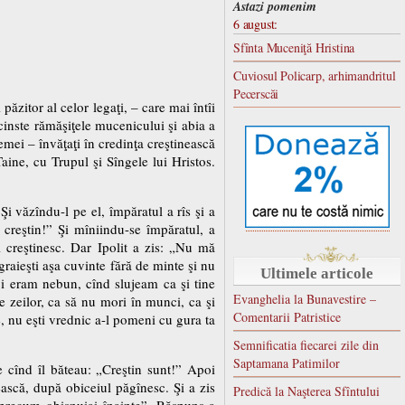
Astazi pomenim
6 august:
Sfînta Muceniţă Hristina
Cuviosul Policarp, arhimandritul
Pecerscăi
păzitor al celor legaţi, – care mai întîi
cinste rămăşiţele mucenicului şi abia a
femei – învăţaţi în credinţa creştinească
aine, cu Trupul şi Sîngele lui Hristos.
Şi văzîndu-l pe el, împăratul a rîs şi a
i creştin!” Şi mîniindu-se împăratul, a
 creştinesc. Dar Ipolit a zis: „Nu mă
graieşti aşa cuvinte fără de minte şi nu
Ultimele articole
ci eram nebun, cînd slujeam ca şi tine
Evanghelia la Bunavestire –
e zeilor, ca să nu mori în munci, ca şi
Comentarii Patristice
e, nu eşti vrednic a-l pomeni cu gura ta
Semnificatia fiecarei zile din
Saptamana Patimilor
pe cînd îl băteau: „Creştin sunt!” Apoi
ească, după obiceiul păgînesc. Şi a zis
Predică la Naşterea Sfîntului
, precum obişnuiai înainte”. Răspuns-a