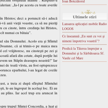
Ioan Botezătorul
lerian: „Ia-l pe acesta cu toate averile
Ultimele stiri
u în Hristos; deci a poruncit să-i aducă
vă anii vieţii voastre, ca să nu pieriţi
Lansarea aplicației mobile Radio
cu cinste, întru credinţa lui Hristos,
LOGOS
ecît numai cu bătaia”.
Ce înseamnă „Eu sunt cu voi şi
tul său Domnului. Acolo era şi Sfîntul
nimeni împotriva voastră”?
sc Doamne, că ai trimis-o pe maica mea
Predică la Tăierea împrejur a
 cel vrăjitoresc, nu cinsteşti pe zei şi
Domnului şi la Sărbătoarea Sf.
coată afară din cetate, după porţile lui
Vasile cel Mare
oi avem un Stăpîn deasupra noastră!” Iar
femei de toată vîrsta, au fost optsprezece
porunca eparhului, l-au legat de cozile
ezeu.
st, a treia zi după sfîrşitul Sfîntului
ti, le-au îngropat în acelaşi loc. Ei au
 au plîns. Iar acel trup era aruncat în
spre trupul Sfintei Concordia, a luat şi