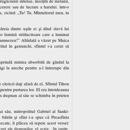
rugăciunii intense, însoţită de metanii,
erere sau de lucrare a harului. într-o
uta, zicînd: „Tu! Tu, Mîntuitorul meu, tu
ăreia dintre uşile ei şi dînd slavă lui
o lumină strălucitoare care a luminat
e Dumnezeu!” Altădată a văzut pe Maica
înd în genunchi, sfîntul i-a cerut să
esprindă mintea absorbită de gîndul la
rigi la ureche pentru a-l întrerupe din
clericii daţi afară de el, Sfîntul Tihon
 pentru purtarea lor. El era întotdeauna
t din duşman al său se schimba în prieten
ui său, mitropolitul Gabriel al Sankt-
bătrîn şi sfînt i-a spus că Preasfînta
ate, îi plăcea să repete acest verset:
uri ale demonilor, el scria: „In ispite,