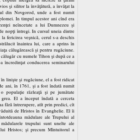
ios şi silitor la învăţătură, a învăţat la
arul din Novgorod, unde a fost numit
plomei. In timpul acestor ani cînd era
ezenţei neîncetate a lui Dumnezeu şi
e nopţi întregi. In cursul uneia dintre
la fericirea veşnică, cerul s-a deschis
rălucit înaintea lui, care a aprins în
viaţa călugărească şi pentru rugăciune.
ns călugăr cu numele Tihon şi după ce a
 s-a încredinţat conducerea seminarului
 linişte şi rugăciune, el a fost ridicat
de ani, în 1761, şi a fost îndată numit
o populaţie răzleaţă şi pe jumătate
e grea. El a început îndată a cerceta
a fără întrerupere, atît prin predici, cît
ovăduită de Hristos în Evanghelie. El îi
 întotdeauna mădulare ale Trupului al
mădularele trupului sunt unelte ale
 lui Hristos; şi precum Mîntuitorul a