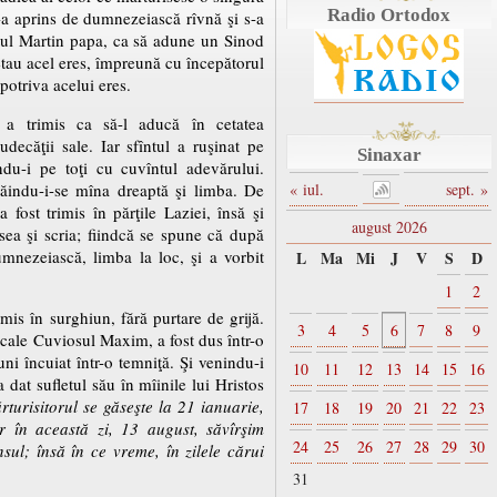
Radio Ortodox
-a aprins de dumnezeiască rîvnă şi s-a
tul Martin papa, ca să adune un Sinod
etau acel eres, împreună cu începătorul
mpotriva acelui eres.
a, a trimis ca să-l aducă în cetatea
udecăţii sale. Iar sfîntul a ruşinat pe
Sinaxar
ndu-i pe toţi cu cuvîntul adevărului.
tăindu-i-se mîna dreaptă şi limba. De
« iul.
sept. »
 fost trimis în părţile Laziei, însă şi
august 2026
ea şi scria; fiindcă se spune că după
umnezeiască, limba la loc, şi a vorbit
L
Ma
Mi
J
V
S
D
1
2
mis în surghiun, fără purtare de grijă.
3
4
5
6
7
8
9
cale Cuviosul Maxim, a fost dus într-o
luni încuiat într-o temniţă. Şi venindu-i
10
11
12
13
14
15
16
a dat sufletul său în mîinile lui Hristos
urisitorul se găseşte la 21 ianuarie,
17
18
19
20
21
22
23
ar în această zi, 13 august, săvîrşim
24
25
26
27
28
29
30
sul; însă în ce vreme, în zilele cărui
31