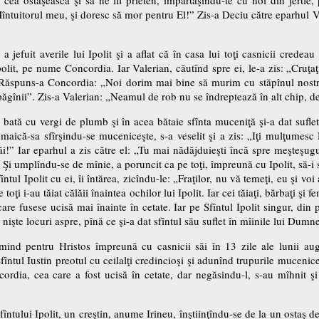
 Mîntuitorul meu, şi doresc să mor pentru El!” Zis-a Deciu către eparhul Va
a jefuit averile lui Ipolit şi a aflat că în casa lui toţi casnicii credea
polit, pe nume Concordia. Iar Valerian, căutînd spre ei, le-a zis: „Cruţaţi-
 Răspuns-a Concordia: „Noi dorim mai bine să murim cu stăpînul nostru 
, păgînii”. Zis-a Valerian: „Neamul de rob nu se îndreptează în alt chip, d
bată cu vergi de plumb şi în acea bătaie sfînta muceniţă şi-a dat sufle
pe maică-sa sfîrşindu-se muceniceşte, s-a veselit şi a zis: „Iţi mulţume
Tăi!” Iar eparhul a zis către el: „Tu mai nădăjduieşti încă spre meşteşugul
 Şi umplîndu-se de mînie, a poruncit ca pe toţi, împreună cu Ipolit, să-i s
întul Ipolit cu ei, îi întărea, zicîndu-le: „Fraţilor, nu vă temeţi, eu şi v
oţi i-au tăiat călăii înaintea ochilor lui Ipolit. Iar cei tăiaţi, bărbaţi şi 
are fusese ucisă mai înainte în cetate. Iar pe Sfîntul Ipolit singur, din 
in nişte locuri aspre, pînă ce şi-a dat sfîntul său suflet în mîinile lui Dumn
imind pentru Hristos împreună cu casnicii săi în 13 zile ale lunii augu
fîntul Iustin preotul cu ceilalţi credincioşi şi adunînd trupurile muceniceş
ordia, cea care a fost ucisă în cetate, dar negăsindu-l, s-au mîhnit şi
fîntului Ipolit, un creştin, anume Irineu, înştiinţîndu-se de la un ostaş de