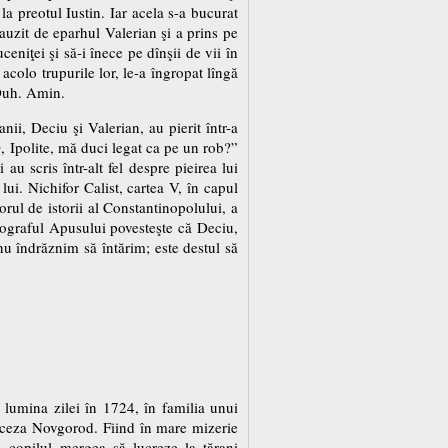
la preotul Iustin. Iar acela s-a bucurat
t auzit de eparhul Valerian şi a prins pe
niţei şi să-i înece pe dînşii de vii în
 acolo trupurile lor, le-a îngropat lîngă
 Duh. Amin.
nii, Deciu şi Valerian, au pierit într-a
„O, Ipolite, mă duci legat ca pe un rob?”
 au scris într-alt fel despre pieirea lui
lui. Nichifor Calist, cartea V, în capul
orul de istorii al Constantinopolului, a
Hronograful Apusului povesteşte că Deciu,
c nu îndrăznim să întărim; este destul să
t lumina zilei în 1724, în familia unui
ioceza Novgorod. Fiind în mare mizerie
, copilul mergea să lucreze la ţărani