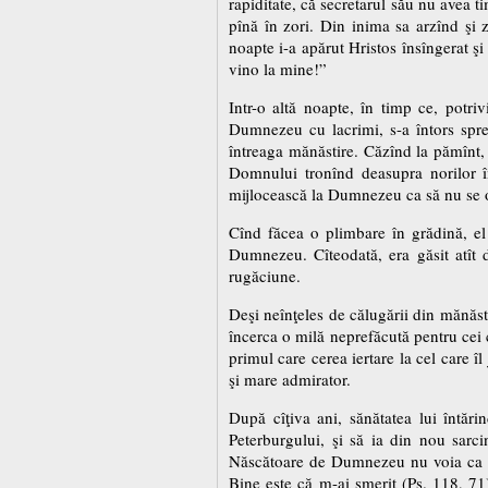
rapiditate, că secretarul său nu avea t
pînă în zori. Din inima sa arzînd şi 
noapte i-a apărut Hristos însîngerat şi 
vino la mine!”
Intr-o altă noapte, în timp ce, potriv
Dumnezeu cu lacrimi, s-a întors spre
întreaga mănăstire. Căzînd la pămînt,
Domnului tronînd deasupra norilor îm
mijlocească la Dumnezeu ca să nu se o
Cînd făcea o plimbare în grădină, el 
Dumnezeu. Cîteodată, era găsit atît de
rugăciune.
Deşi neînţeles de călugării din mănăsti
încerca o milă neprefăcută pentru cei c
primul care cerea iertare la cel care îl
şi mare admirator.
După cîţiva ani, sănătatea lui întări
Peterburgului, şi să ia din nou sarci
Născătoare de Dumnezeu nu voia ca el 
Bine este că m-ai smerit (Ps. 118, 71).