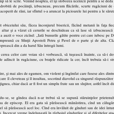
imp să le scrie. Venind noaptea, el îşi slobozea ucenicii pentru a se deda 
zdrobită de pocăinţă, izbucneau, precum flăcările, scurte rugăciuni de c
acoperit de răni, iar sfîntul s-a aruncat la picioarele lui pentru a le săr
it obiceiului său, făcea înconjurul bisericii, făcînd metanii în faţa fiec
 altar şi a văzut că cerurile se deschideau ca să lase să izbucnească 
 a auzit o voce zicînd: „Iată bunurile gătite pentru cei care iubesc p
preună cu Sfinţii Apostoli Petru şi Pavel de o parte şi de alta. Căz
prească din a da harul Său întregii lumi.
cerea celor care voiau să-i vorbească, să tuşească înainte, ca să-i d
 adîncit în rugăciune, cu braţele ridicate la cer, încît trebuia să-i st
re, şi mai ales de egumen, om violent şi îngîmfat care fusese ales dintre 
are îl cleveteau şi îl insultau, socotind diavolul ca singurul răspunzător
 jignea, chiar dacă ar fi fost un simplu frate sau un slujitor, astfel încî
ndu-se, se gîndea dacă n-ar trebui să se supună stăruinţelor prietenul
na de episcop. El era gata să părăsească mănăstirea, cînd un călugăr 
să părăsească acel loc. Cînd era învăluit de gînduri sau de idei întunec
 Incercat vreme îndelungată în războiul gîndurilor şi al diferitelor atac