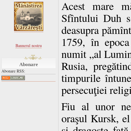
Acest mare măr
Sfîntului Duh s
deasupra pămîntu
1759, în epoca 
Bannerul nostru
numit „al Lumin
Rusia, pregătin
Abonare
Abonare RSS:
timpurile întune
persecuţiei relig
Fiu al unor ne
oraşul Kursk, el
şi dragoste faţă