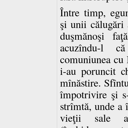
Între timp, egu
şi unii călugări
duşmănoşi faţă
acuzîndu-l c
comuniunea cu B
i-au poruncit c
mînăstire. Sfîntu
împotrivire şi s-
strîmtă, unde a 
vieţii sale as