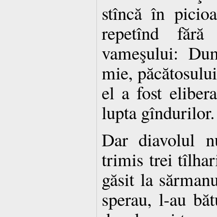
stîncă în picio
repetînd fără 
vameşului: Dum
mie, păcătosului
el a fost eliber
lupta gîndurilor.
Dar diavolul n
trimis trei tîlha
găsit la sărman
sperau, l-au bă