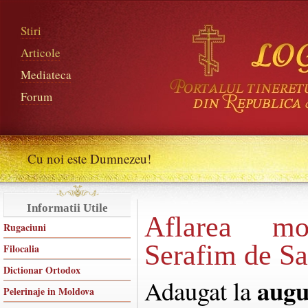
Stiri
Articole
Mediateca
Forum
Cu noi este Dumnezeu!
Informatii Utile
Aflarea moa
Rugaciuni
Serafim de S
Filocalia
Dictionar Ortodox
augu
Adaugat la
Pelerinaje in Moldova