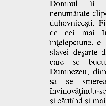
Domnul îi d
nenumărate clipe
duhovniceşti. F
de cei mai îna
înţelepciune, el
slavei deşarte d
care se bucu
Dumnezeu; dimp
să se smere
învinovăţindu-se
şi căutînd şi mai