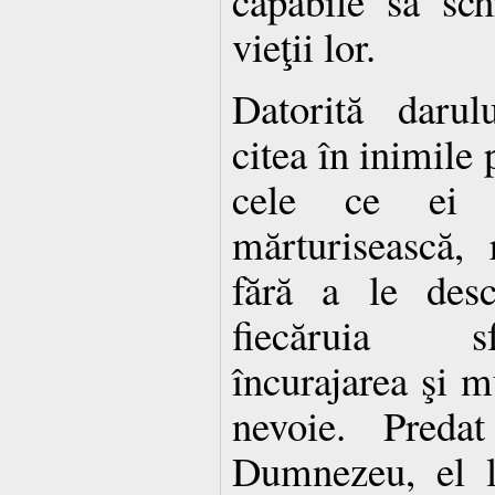
capabile să sc
vieţii lor.
Datorită darulu
citea în inimile 
cele ce ei 
mărturisească, 
fără a le desc
fiecăruia sf
încurajarea şi m
nevoie. Preda
Dumnezeu, el l