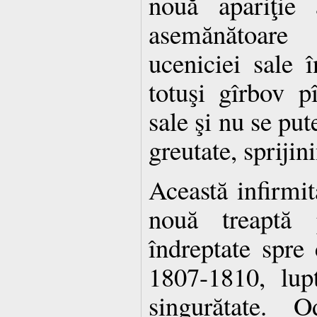
nouă apariţie
asemănătoare
uceniciei sale 
totuşi gîrbov pî
sale şi nu se pu
greutate, sprijin
Această infirmit
nouă treaptă 
îndreptate spre 
1807-1810, lupt
singurătate. O