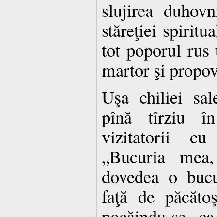
slujirea duhovn
stăreţiei spiritu
tot poporul rus 
martor şi propovă
Uşa chiliei sal
pînă tîrziu în
vizitatorii cu
„Bucuria mea, 
dovedea o bucu
faţă de păcăto
pocăindu-se, ca 