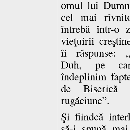
omul lui Dumne
cel mai rîvnit
întrebă într-o 
vieţuirii creşti
îi răspunse: „
Duh, pe car
îndeplinim fapte
de Biserică
rugăciune”.
Şi fiindcă inter
să-i spună mai