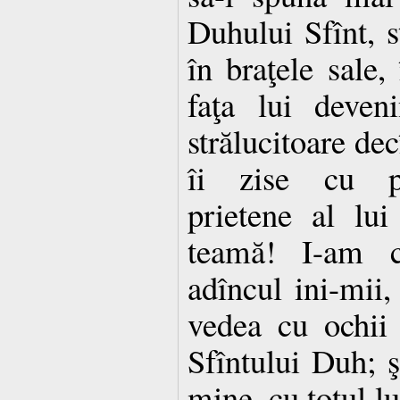
Duhului Sfînt, st
în braţele sale, 
faţa lui deven
strălucitoare dec
îi zise cu pu
prietene al lu
teamă! I-am c
adîncul ini-mii
vedea cu ochii 
Sfîntului Duh; şi
mine, cu totul l