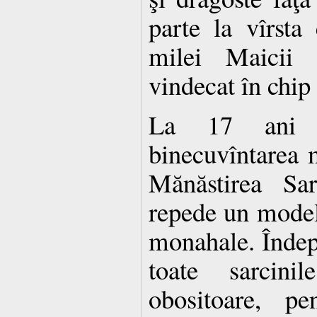
parte la vîrsta 
milei Maicii 
vindecat în chip
La 17 ani p
binecuvîntarea m
Mănăstirea Sa
repede un model 
monahale. Îndepl
toate sarcini
obositoare, pen