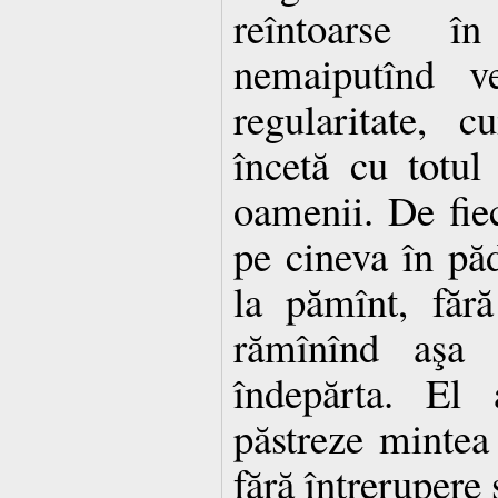
reîntoarse î
nemaiputînd v
regularitate, 
încetă cu totu
oamenii. De fiec
pe cineva în păd
la pămînt, făr
rămînînd aşa
îndepărta. El 
păstreze mintea
fără întrerupere 