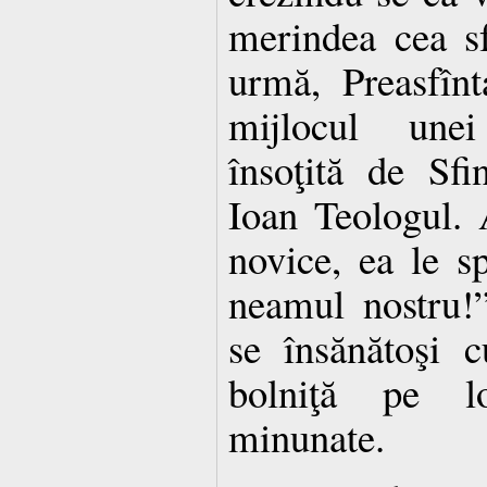
merindea cea sf
urmă, Preasfîn
mijlocul unei
însoţită de Sfi
Ioan Teologul. A
novice, ea le s
neamul nostru!”
se însănătoşi c
bolniţă pe lo
minunate.