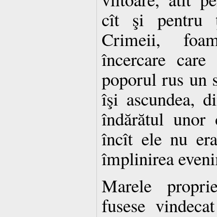
cît şi pentru 
Crimeii, foa
încercare care 
poporul rus un s
îşi ascundea, di
îndărătul unor c
încît ele nu er
împlinirea eveni
Marele proprie
fusese vindeca