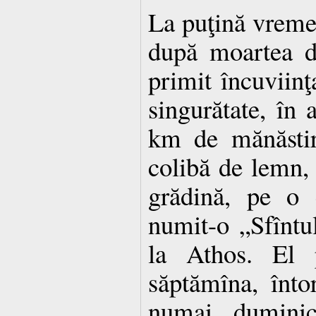
La puţină vreme 
după moartea d
primit încuviinţ
singurătate, în 
km de mănăstir
colibă de lemn,
grădină, pe o 
numit-o „Sfîntu
la Athos. El p
săptămîna, înto
numai duminic