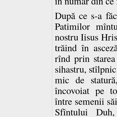
în număr din ce 
După ce s-a făc
Patimilor mînt
nostru Iisus Hris
trăind în ascez
rînd prin starea
sihastru, stîlpnic
mic de statură
încovoiat pe to
între semenii săi
Sfîntului Duh,