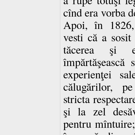
cînd era vorba de
Apoi, în 1826
vesti că a sosi
tăcerea şi 
împărtăşească 
experienţei sal
călugărilor, p
stricta respecta
şi la zel desăv
pentru mîntuire;