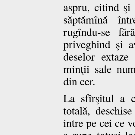
aspru, citind şi 
săptămînă înt
rugîndu-se făr
priveghind şi a
deselor extaze
minţii sale numa
din cer.
La sfîrşitul a 
totală, deschise
intre pe cei ce v
a rupe totuşi le