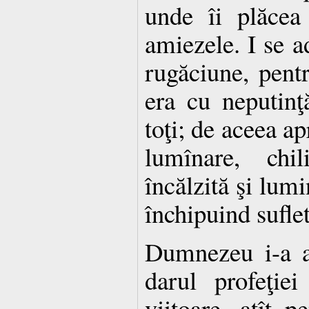
unde îi plăcea
amiezele. I se a
rugăciune, pentru
era cu neputin
toţi; de aceea ap
lumînare, chi
încălzită şi lumi
închipuind suflet
Dumnezeu i-a a
darul profeţie
viitoare, atît 