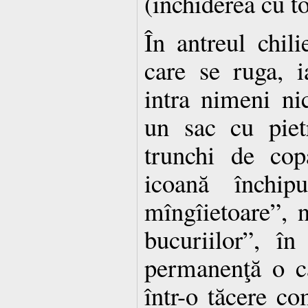
(închiderea cu to
În antreul chili
care se ruga, i
intra nimeni ni
un sac cu piet
trunchi de cop
icoană închip
mîngîietoare”, 
bucuriilor”, în
permanenţă o ca
într-o tăcere co