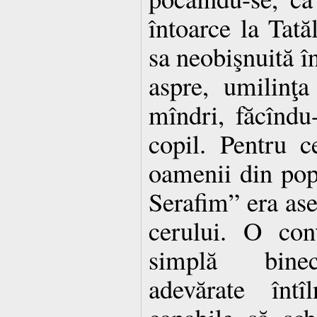
întoarce la Tată
sa neobişnuită î
aspre, umilinţ
mîndri, făcîndu
copil. Pentru c
oamenii din pop
Serafim” era as
cerului. O con
simplă binec
adevărate înt