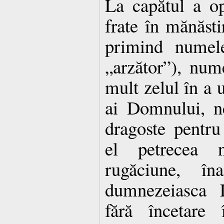
La capătul a op
frate în mănăsti
primind numele
„arzător”), num
mult zelul în a u
ai Domnului, ne
dragoste pentru
el petrecea n
rugăciune, în
dumnezeiasca L
fără încetare 