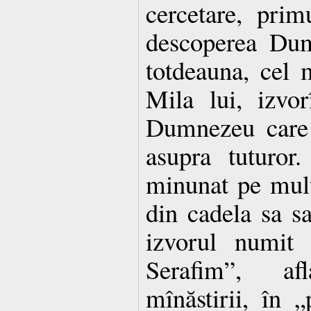
cercetare, prim
descoperea Dum
totdeauna, cel m
Mila lui, izvor
Dumnezeu care 
asupra tuturor
minunat pe mulţ
din cadela sa s
izvorul numit 
Serafim”, af
mînăstirii, în „