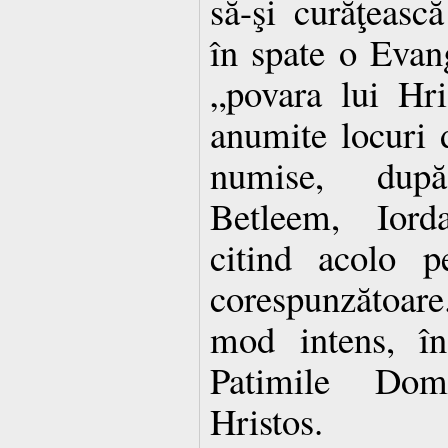
să-şi curăţeasc
în spate o Evan
„povara lui Hri
anumite locuri 
numise, după
Betleem, Iord
citind acolo p
corespunzătoare.
mod intens, în
Patimile Dom
Hristos.