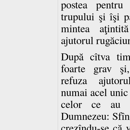
postea pentru 
trupului şi îşi p
mintea aţinti
ajutorul rugăciun
După cîtva tim
foarte grav şi
refuza ajutoru
numai acel unic l
celor ce au p
Dumnezeu: Sfînt
crezîndu-se că v