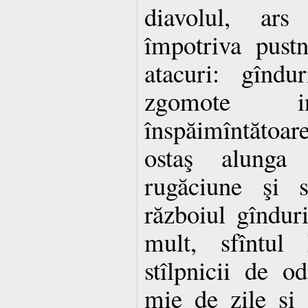
diavolul, ars
împotriva pustn
atacuri: gîndu
zgomote inf
înspăimîntătoa
ostaş alunga 
rugăciune şi 
războiul gînduri
mult, sfîntul
stîlpnicii de o
mie de zile şi