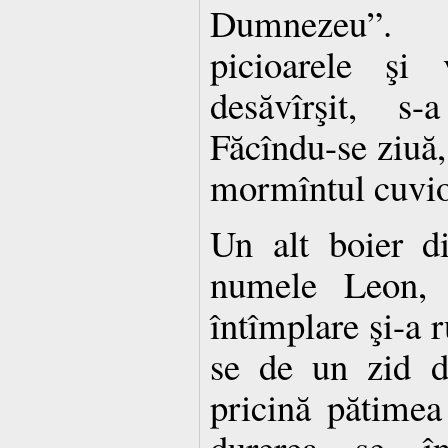
Dumnezeu”. 
picioarele şi 
desăvîrşit, s
Făcîndu-se ziuă, 
mormîntul cuvios
Un alt boier d
numele Leon, 
întîmplare şi-a r
se de un zid d
pricină pătimea 
durerea se în