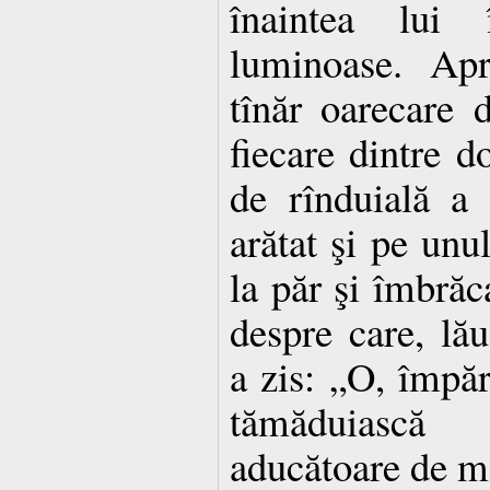
înaintea lui 
luminoase. Apr
tînăr oarecare 
fiecare dintre d
de rînduială a f
arătat şi pe unul
la păr şi îmbrăc
despre care, lău
a zis: „O, împăr
tămăduiască
aducătoare de m