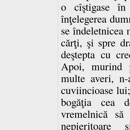
o cîştigase î
înţelegerea dumn
se îndeletnicea m
cărţi, şi spre d
deştepta cu cre
Apoi, murind p
multe averi, n-
cuviincioase lui;
bogăţia cea de
vremelnică să
nepieritoare 