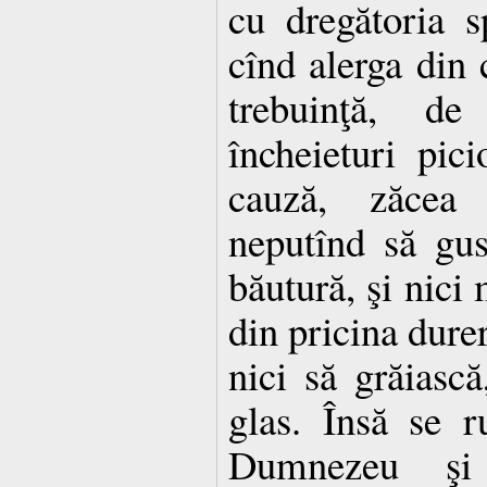
cu dregătoria sp
cînd alerga din 
trebuinţă, d
încheieturi pic
cauză, zăcea 
neputînd să gus
băutură, şi nici
din pricina durer
nici să grăiască
glas. Însă se r
Dumnezeu şi 