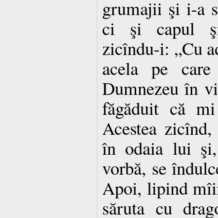
grumajii şi i-a 
ci şi capul şi
zicîndu-i: „Cu ad
acela pe care
Dumnezeu în vis
făgăduit că mi
Acestea zicînd,
în odaia lui şi
vorbă, se îndulce
Apoi, lipind mîin
săruta cu drag