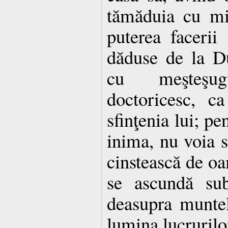
tămăduia cu min
puterea facerii
dăduse de la D
cu meşteşug
doctoricesc, c
sfinţenia lui; pe
inima, nu voia s
cinstească de oa
se ascundă sub
deasupra muntel
lumina lucrurilo