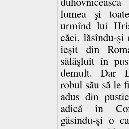
duhovniceasca 
lumea şi toat
urmînd lui Hris
căci, lăsîndu-şi 
ieşit din Rom
sălăşluit în pus
demult. Dar 
robul său să le f
adus din pusti
adică în Cons
găsindu-şi o ca