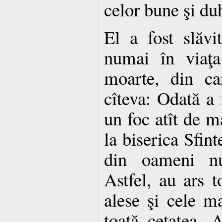
celor bune şi du
El a fost slăv
numai în viaţa
moarte, din ca
cîteva: Odată a 
un foc atît de m
la biserica Sfint
din oameni nu
Astfel, au ars t
alese şi cele m
toată cetatea. 