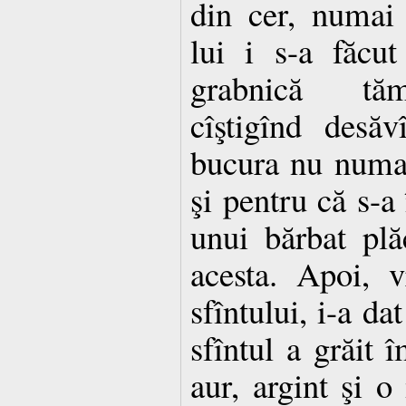
din cer, numai 
lui i s-a făcu
grabnică tăm
cîştigînd desăv
bucura nu numai
şi pentru că s-a
unui bărbat pl
acesta. Apoi, 
sfîntului, i-a da
sfîntul a grăit 
aur, argint şi o