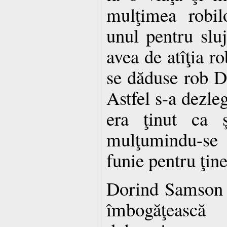
mulţimea robil
unul pentru slu
avea de atîţia r
se dăduse rob D
Astfel s-a dezleg
era ţinut ca ş
mulţumindu-se
funie pentru ţin
Dorind Samson c
îmbogăţeasc