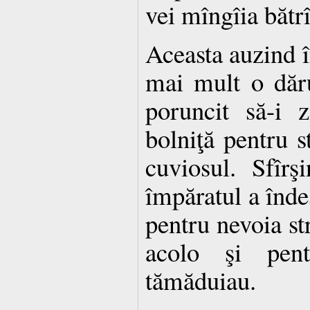
vei mîngîia bătrî
Aceasta auzind î
mai mult o dăru
poruncit să-i 
bolniţă pentru s
cuviosul. Sfîrş
împăratul a înde
pentru nevoia st
acolo şi pen
tămăduiau.