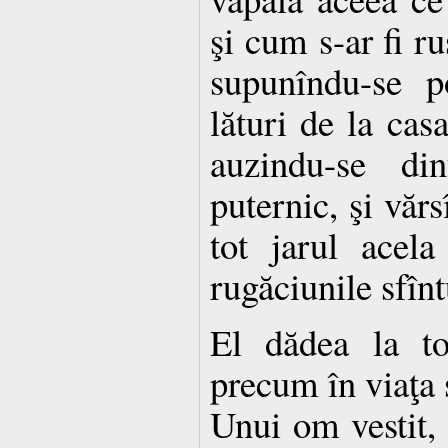
şi cum s-ar fi ru
supunîndu-se p
lături de la cas
auzindu-se di
puternic, şi văr
tot jarul acel
rugăciunile sfînt
El dădea la to
precum în viaţa 
Unui om vestit,