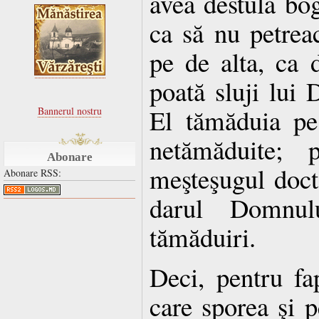
avea destulă bog
ca să nu petreac
pe de alta, ca 
poată sluji lui 
El tămăduia pe
Bannerul nostru
netămăduite; 
Abonare
meşteşugul doct
Abonare RSS:
darul Domnul
tămăduiri.
Deci, pentru fa
care sporea şi p