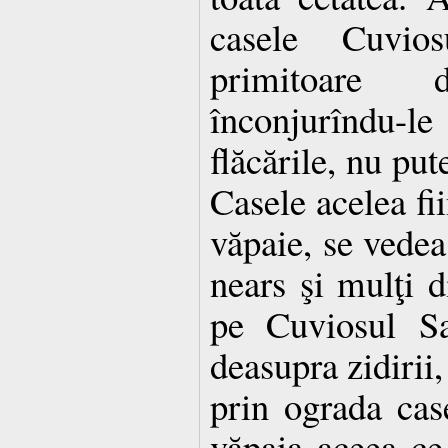
casele Cuvio
primitoare 
înconjurîndu-
flăcările, nu put
Casele acelea fii
văpaie, se vedea
nears şi mulţi 
pe Cuviosul Sa
deasupra zidirii
prin ograda cas
văpaia aceea ce