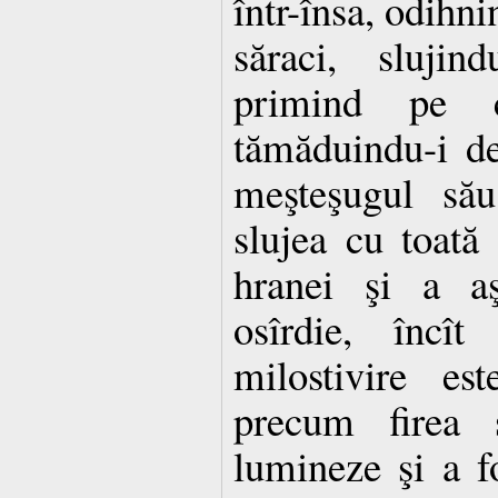
într-însa, odihnin
săraci, slujin
primind pe c
tămăduindu-i d
meşteşugul său
slujea cu toată 
hranei şi a aş
osîrdie, încî
milostivire es
precum firea 
lumineze şi a f