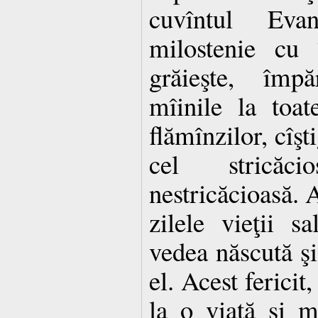
cuvîntul Eva
milostenie cu 
grăieşte, împ
mîinile la toat
flămînzilor, cîşt
cel stricăci
nestricăcioasă. A
zilele vieţii s
vedea născută ş
el. Acest fericit
la o viaţă şi m