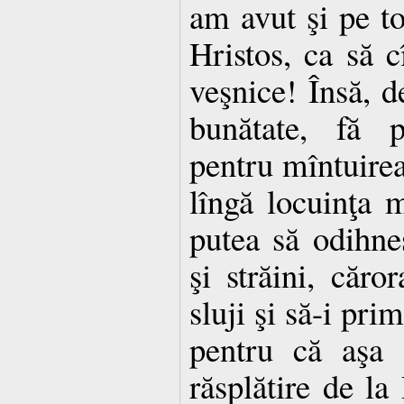
am avut şi pe to
Hristos, ca să cî
veşnice! Însă, de
bunătate, fă 
pentru mîntuirea
lîngă locuinţa 
putea să odihne
şi străini, căr
sluji şi să-i pr
pentru că aşa ş
răsplătire de l