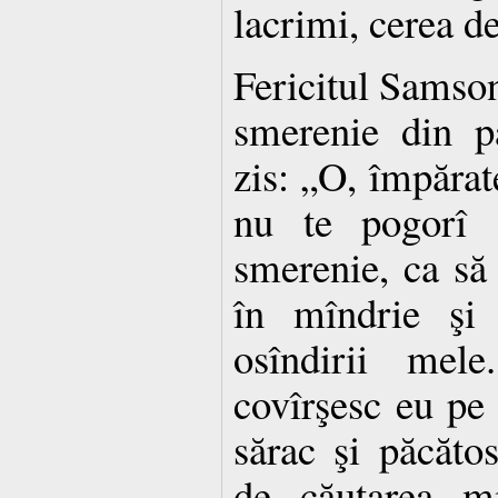
lacrimi, cerea d
Fericitul Samson
smerenie din pa
zis: „O, împărate
nu te pogorî 
smerenie, ca s
în mîndrie şi 
osîndirii mel
covîrşesc eu pe 
sărac şi păcăto
de căutarea mil