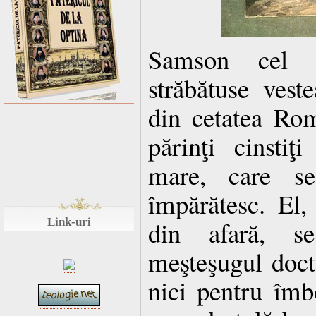
Samson cel 
străbătuse veste
din cetatea Rom
părinţi cinsti
mare, care se
împărătesc. El, 
Link-uri
din afară, s
meşteşugul doct
nici pentru îmb