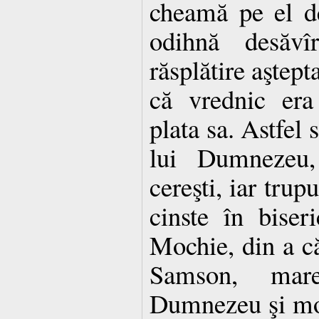
cheamă pe el de
odihnă desăvî
răsplătire aştepta
că vrednic era
plata sa. Astfel s
lui Dumnezeu,
cereşti, iar trup
cinste în biser
Mochie, din a că
Samson, mar
Dumnezeu şi moşt