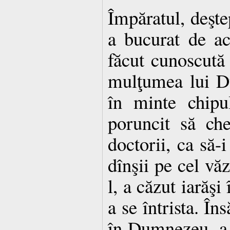
Împăratul, deşte
a bucurat de ac
făcut cunoscută 
mulţumea lui D
în minte chipu
poruncit să ch
doctorii, ca să-i
dînşii pe cel văz
l, a căzut iarăşi
a se întrista. În
în Dumnezeu, a 