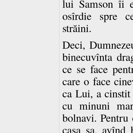
lui Samson îi e
osîrdie spre c
străini.
Deci, Dumnezeu
binecuvînta dra
ce se face pent
care o face cine
ca Lui, a cinstit
cu minuni mari
bolnavi. Pentru 
casa sa, avînd b