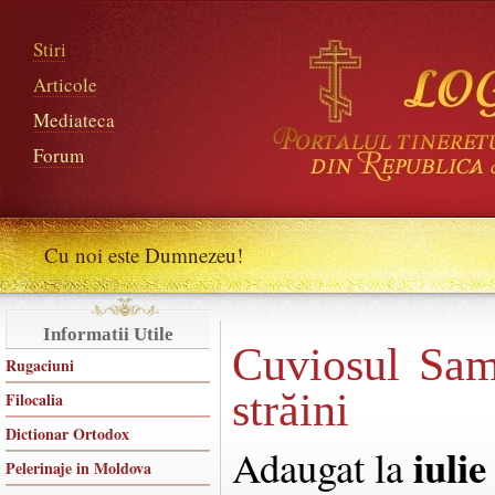
Stiri
Articole
Mediateca
Forum
Cu noi este Dumnezeu!
Informatii Utile
Cuviosul Sam
Rugaciuni
străini
Filocalia
Dictionar Ortodox
iulie
Adaugat la
Pelerinaje in Moldova