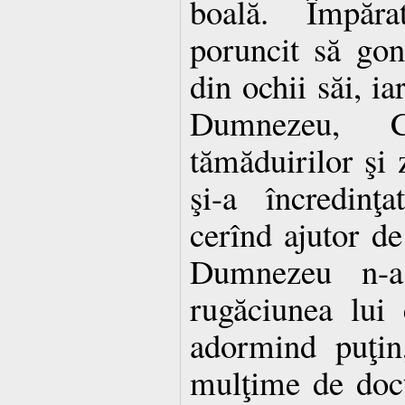
boală. Împăra
poruncit să gon
din ochii săi, ia
Dumnezeu, C
tămăduirilor şi z
şi-a încredinţ
cerînd ajutor de
Dumnezeu n-a
rugăciunea lui 
adormind puţin
mulţime de doct