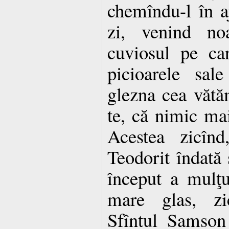
chemîndu-l în aj
zi, venind no
cuviosul pe ca
picioarele sal
glezna cea vătăm
te, că nimic ma
Acestea zicînd
Teodorit îndată 
început a mulţ
mare glas, zi
Sfîntul Samson