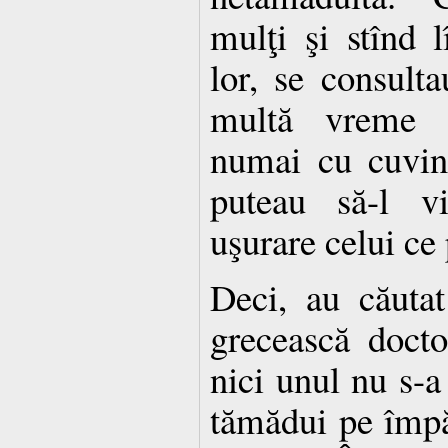
mulţi şi stînd 
lor, se consulta
multă vreme c
numai cu cuvint
puteau să-l v
uşurare celui ce
Deci, au căutat
grecească doctor
nici unul nu s-a
tămădui pe împă