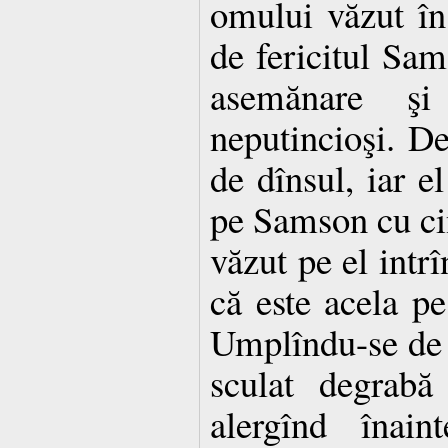
omului văzut în
de fericitul Sam
asemănare ş
neputincioşi. De
de dînsul, iar e
pe Samson cu cin
văzut pe el intrî
că este acela pe
Umplîndu-se de 
sculat degrabă
alergînd înain