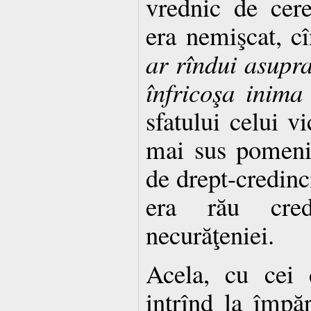
vrednic de cere
era nemişcat, c
ar rîndui asupr
înfricoşa inima
sfatului celui v
mai sus pomeni
de drept-credinci
era rău cre
necurăţeniei.
Acela, cu cei 
intrînd la împă