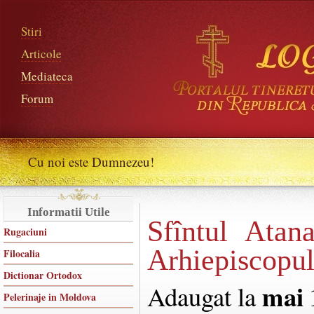
Stiri
Articole
Mediateca
Forum
Cu noi este Dumnezeu!
Informatii Utile
Sfîntul Atana
Rugaciuni
Arhiepiscopul
Filocalia
Dictionar Ortodox
mai 
Adaugat la
Pelerinaje in Moldova