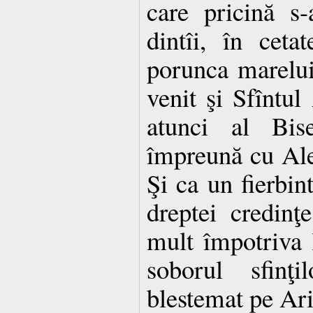
care pricină s
dintîi, în ceta
porunca marelui
venit şi Sfîntul
atunci al Bise
împreună cu Ale
Şi ca un fierbint
dreptei credinţ
mult împotriva 
soborul sfinţi
blestemat pe Arie