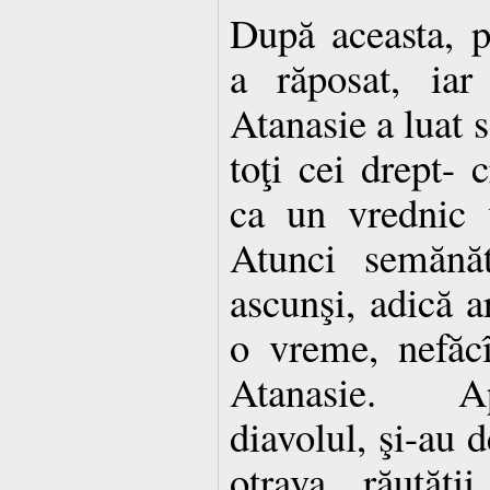
După aceasta, p
a răposat, iar
Atanasie a luat 
toţi cei drept- 
ca un vrednic 
Atunci semănăt
ascunşi, adică ar
o vreme, nefăc
Atanasie. A
diavolul, şi-au d
otrava răutăţi