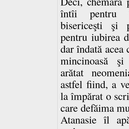
Deci, chemară p
întîi pentru 
bisericeşti şi
pentru iubirea d
dar îndată acea c
mincinoasă şi 
arătat neomeni
astfel fiind, a v
la împărat o scri
care defăima mult
Atanasie îl ap