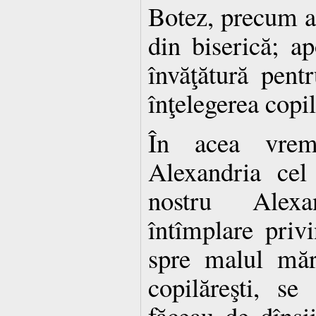
Botez, precum au
din biserică; a
învăţătură pentr
înţelegerea copi
În acea vrem
Alexandria cel 
nostru Alex
întîmplare priv
spre malul mări
copilăreşti, s
făceau de dînşi