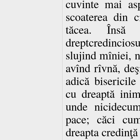
cuvinte mai asp
scoaterea din c
tăcea. Însă 
dreptcredincios
slujind mîniei, n
avînd rîvnă, deş
adică bisericile
cu dreaptă ini
unde nicidecum
pace; căci cum
dreapta credinţă