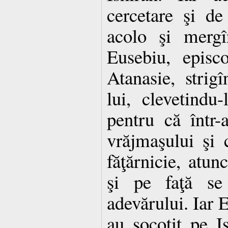
cercetare şi de
acolo şi mergî
Eusebiu, episc
Atanasie, strig
lui, clevetindu
pentru că într-a
vrăjmaşului şi 
făţărnicie, atun
şi pe faţă se 
adevărului. Iar E
au socotit pe I