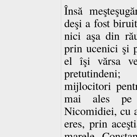
Însă meşteşugăr
deşi a fost birui
nici aşa din rău
prin ucenici şi 
el îşi vărsa ve
pretutindeni
mijlocitori pent
mai ales pe 
Nicomidiei, cu a
eres, prin aceşt
marele Constan