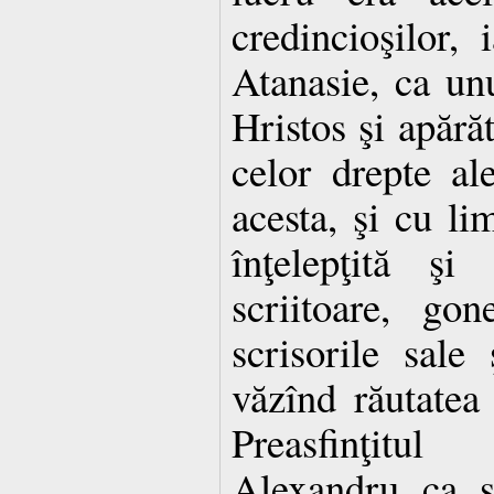
credincioşilor, 
Atanasie, ca unu
Hristos şi apărăt
celor drepte al
acesta, şi cu 
înţelepţită ş
scriitoare, go
scrisorile sale
văzînd răutatea
Preasfinţitu
Alexandru ca s