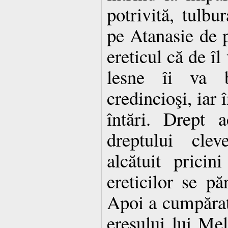
potrivită, tulbu
pe Atanasie de 
ereticul că de îl
lesne îi va b
credincioşi, iar 
întări. Drept 
dreptului clev
alcătuit prici
ereticilor se pă
Apoi a cumpărat
eresului lui Mel