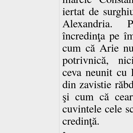
iertat de surghi
Alexandria. 
încredinţa pe îm
cum că Arie nu 
potrivnică, ni
ceva neunit cu 
din zavistie răb
şi cum că cear
cuvintele cele sc
credinţă.