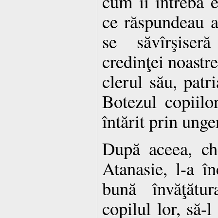
cum îi întreba e
ce răspundeau a
se săvîrşiser
credinţei noastre
clerul său, patr
Botezul copiilor
întărit prin unge
După aceea, ch
Atanasie, l-a în
bună învăţătur
copilul lor, să-l