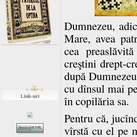
Dumnezeu, adică
Mare, avea patr
cea preaslăvită
creştini drept-cr
după Dumnezeu. 
cu dînsul mai pe
Link-uri
în copilăria sa.
Pentru că, jucînd
vîrstă cu el pe 