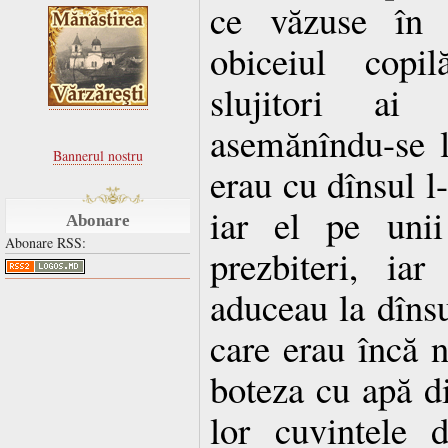
ce văzuse în 
obiceiul copil
slujitori a
asemănîndu-se l
Bannerul nostru
erau cu dînsul l-
iar el pe unii 
Abonare
Abonare RSS:
prezbiteri, iar
aduceau la dînsul
care erau încă n
boteza cu apă d
lor cuvintele 