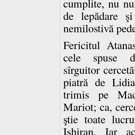
cumplite, nu nu
de lepădare şi
nemilostivă ped
Fericitul Atanas
cele spuse de
sîrguitor cercetă
piatră de Lidi
trimis pe Maca
Mariot; ca, cerc
ştie toate lucru
Ishiran. Iar a