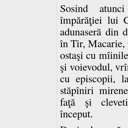
Sosind atunc
împărăţiei lui 
adunaseră din di
în Tir, Macarie, 
ostaşi cu mîinile
şi voievodul, vr
cu episcopii, la
stăpîniri mirene
faţă şi clevet
început.