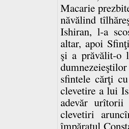
Macarie prezbite
năvălind tîlhăreş
Ishiran, l-a s
altar, apoi Sfin
şi a prăvălit-o 
dumnezeieştilor
sfintele cărţi c
clevetire a lui 
adevăr urîtorii
clevetiri arunc
împăratul Consta