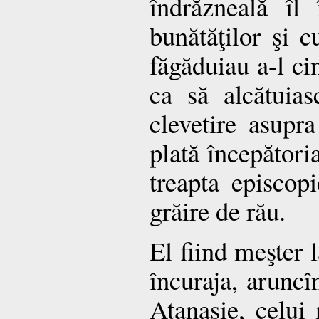
îndrăzneală îl
bunătăţilor şi c
făgăduiau a-l ci
ca să alcătuias
clevetire asupra
plată începătoria
treapta episcopi
grăire de rău.
El fiind meşter l
încuraja, aruncî
Atanasie, celui 