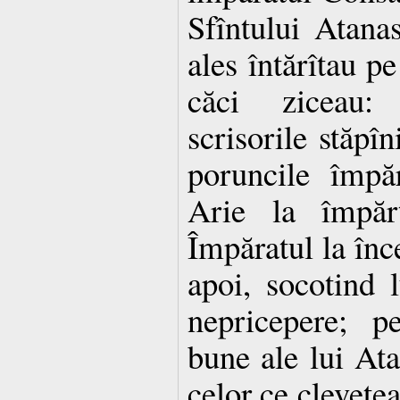
Sfîntului Atana
ales întărîtau p
căci ziceau:
scrisorile stăpîn
poruncile împă
Arie la împărt
Împăratul la înce
apoi, socotind l
nepricepere; p
bune ale lui Ata
celor ce clevetea