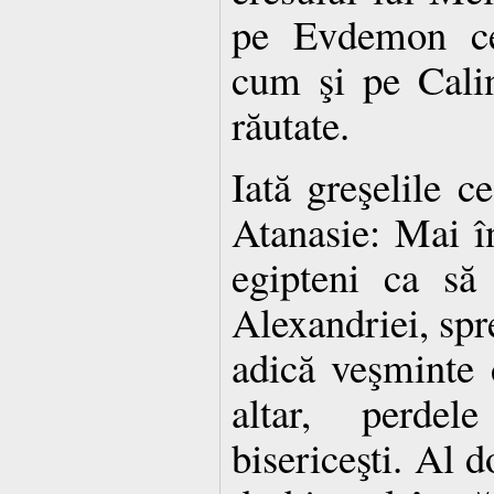
pe Evdemon cel
cum şi pe Calin
răutate.
Iată greşelile c
Atanasie: Mai în
egipteni ca să 
Alexandriei, spr
adică veşminte 
altar, perde
bisericeşti. Al d