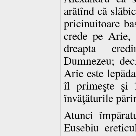
arătînd că slăbi
pricinuitoare ba
crede pe Arie, 
dreapta cre
Dumnezeu; deci
Arie este lepădat
îl primeşte şi 
învăţăturile pări
Atunci împărat
Eusebiu ereticul