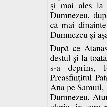
şi mai ales la 
Dumnezeu, după
că mai dinainte
Dumnezeu şi aşa 
După ce Atanasi
destul şi la toat
s-a deprins, l
Preasfinţitul Pa
Ana pe Samuil, şi
Dumnezeu. Atunc
cleric, în care 