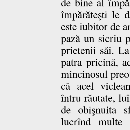
de bine al împăr
împărăteşti le d
este iubitor de a
pază un sicriu p
prietenii săi. L
patra pricină, a
mincinosul preot
că acel viclean
întru răutate, l
de obişnuita s
lucrînd multe 