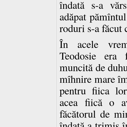
îndată s-a văr
adăpat pămîntul 
roduri s-a făcut 
În acele vremi
Teodosie era f
muncită de duhul
mîhnire mare îm
pentru fiica l
acea fiică o a
făcătorul de mi
îndată a trimis î