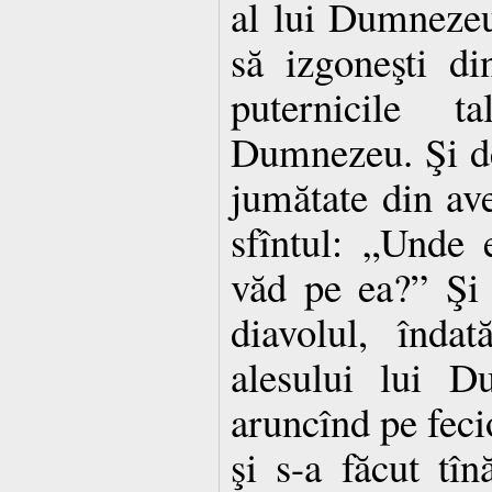
al lui Dumnezeu 
să izgoneşti di
puternicile t
Dumnezeu. Şi de
jumătate din ave
sfîntul: „Unde 
văd pe ea?” Şi 
diavolul, îndat
alesului lui D
aruncînd pe fecio
şi s-a făcut tîn