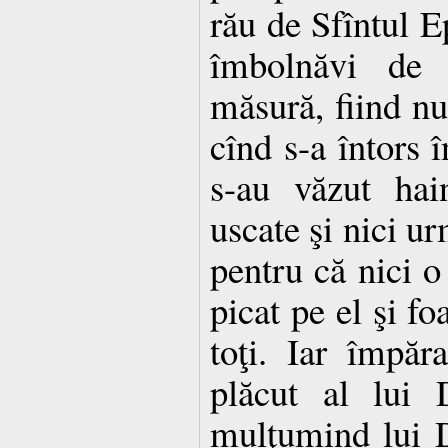
rău de Sfîntul E
îmbolnăvi de 
măsură, fiind nu
cînd s-a întors 
s-au văzut hai
uscate şi nici u
pentru că nici o
picat pe el şi f
toţi. Iar împăr
plăcut al lui 
mulţumind lui 