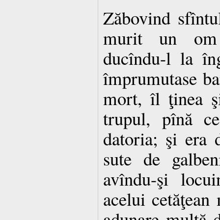
Zăbovind sfîntu
murit un om 
ducîndu-l la în
împrumutase ban
mort, îl ţinea 
trupul, pînă c
datoria; şi era
sute de galben
avîndu-şi locu
acelui cetăţean 
adunare multă d