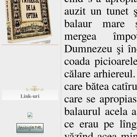
auzit un tunet ş
balaur mare şi
mergea împot
Dumnezeu şi în
coada picioarele
călare arhiereul.
care bătea catîru
care se apropias
Link-uri
balaurul acela a 
ce erau pe lîng
văzînd acea mi