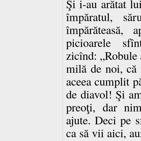
Şi i-au arătat lu
împăratul, săr
împărăteasă, a
picioarele sfî
zicînd: „Robule 
milă de noi, că
aceea cumplit pă
de diavol! Şi am
preoţi, dar ni
ajute. Deci pe sf
ca să vii aici, a