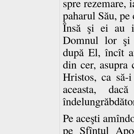
spre rezemare, ia
paharul Său, pe 
Însă şi ei au 
Domnul lor şi 
după El, încît 
din cer, asupra 
Hristos, ca să-i
aceasta, dac
îndelungrăbdător
Pe aceşti amîndoi
pe Sfîntul Apo