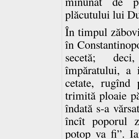
minunat de p
plăcutului lui 
În timpul zăbovi
în Constantinopo
secetă; deci
împăratului, a i
cetate, rugînd
trimită ploaie p
îndată s-a vărsa
încît poporul z
potop va fi”. Ia