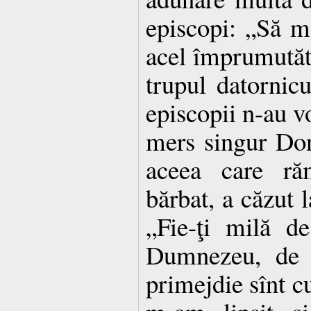
episcopi: „Să 
acel împrumutăto
trupul datornicu
episcopii n-au v
mers singur Don
aceea care ră
bărbat, a căzut l
„Fie-ţi milă d
Dumnezeu, de 
primejdie sînt cu