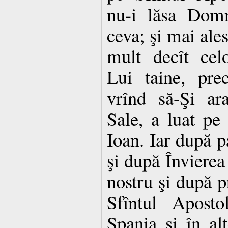
nu-i lăsa Domn
ceva; şi mai ale
mult decît celo
Lui taine, pre
vrînd să-Şi ar
Sale, a luat pe
Ioan. Iar după 
şi după Învierea
nostru şi după p
Sfîntul Apost
Spania şi în al