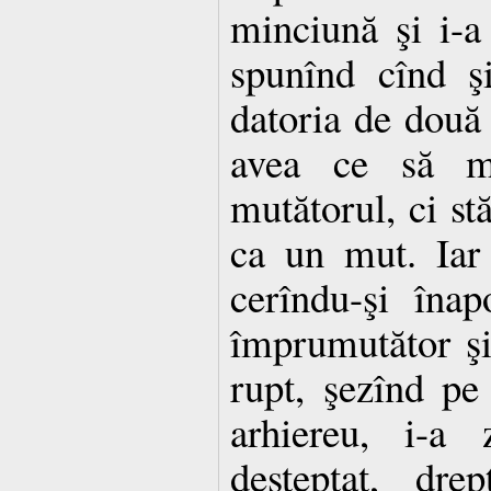
minciună şi i-a 
spunînd cînd şi
datoria de două 
avea ce să m
mutătorul, ci st
ca un mut. Iar
cerîndu-şi îna
împrumutător şi 
rupt, şezînd pe
arhiereu, i-a
deşteptat, dre