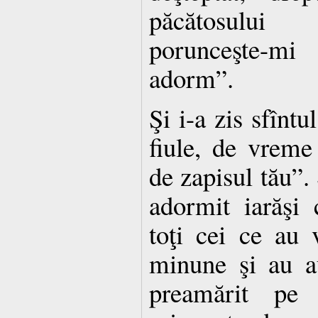
păcătosului
porunceşte-m
adorm”.
Şi i-a zis sfîntu
fiule, de vreme
de zapisul tău”.
adormit iarăşi
toţi cei ce au 
minune şi au a
preamărit pe