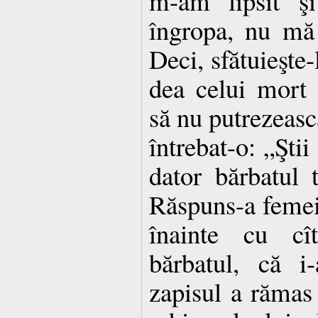
m-am lipsit şi
îngropa, nu mă
Deci, sfătuieşte-
dea celui mort 
să nu putrezească
întrebat-o: „Ştii
dator bărbatul 
Răspuns-a feme
înainte cu cî
bărbatul, că i-
zapisul a rămas