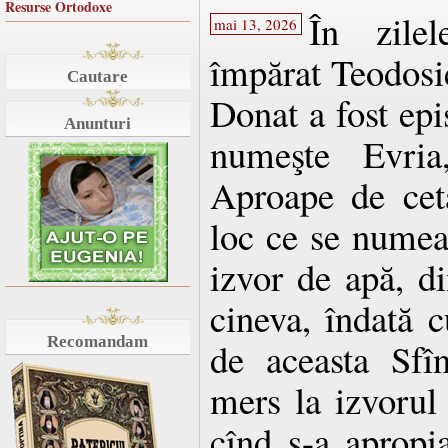
Resurse Ortodoxe
În zilel
mai 13, 2026
împărat Teodosie
Cautare
Donat a fost epi
Anunturi
numeşte Evria
Aproape de cet
loc ce se numea
izvor de apă, di
cineva, îndată 
Recomandam
de aceasta Sfî
mers la izvorul 
cînd s-a apropia