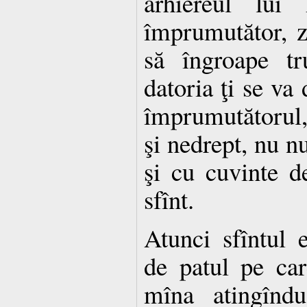
arhiereul lu
împrumutător, zi
să îngroape tr
datoria ţi se va 
împrumutătorul,
şi nedrept, nu nu
şi cu cuvinte d
sfînt.
Atunci sfîntul 
de patul pe ca
mîna atingînd