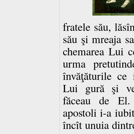
fratele său, lăsî
său şi mreaja sa
chemarea Lui c
urma pretutind
învăţăturile ce
Lui gură şi v
făceau de El. 
apostoli i-a iub
încît unuia dintr