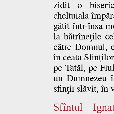
zidit o biseri
cheltuiala împăra
gătit într-însa 
la bătrîneţile ce
către Domnul, c
în ceata Sfinţilo
pe Tatăl, pe Fiu
un Dumnezeu în
sfinţii slăvit, în
Sfîntul Igna