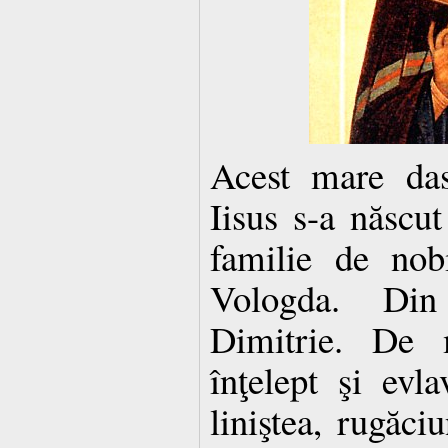
Acest mare das
Iisus s-a născut
familie de nobi
Vologda. Di
Dimitrie. De 
înţelept şi evl
liniştea, rugăciu