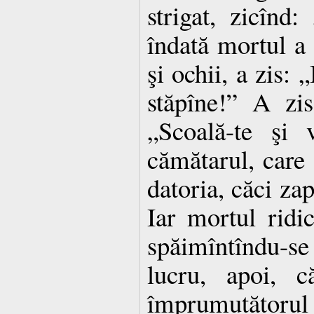
strigat, zicînd
îndată mortul a 
şi ochii, a zis: „
stăpîne!” A zis
„Scoală-te şi 
cămătarul, care 
datoria, căci zap
Iar mortul ridic
spăimîntîndu-
lucru, apoi, c
împrumutătorul 