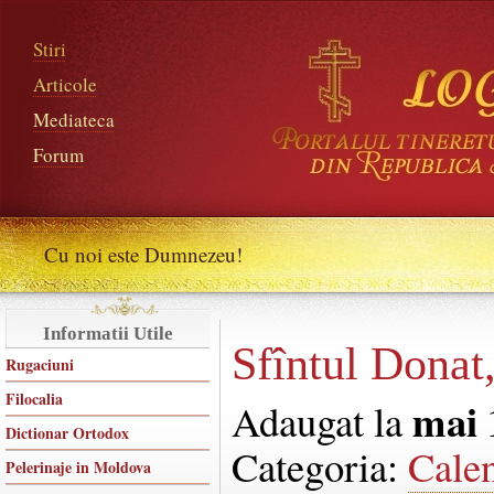
Stiri
Articole
Mediateca
Forum
Cu noi este Dumnezeu!
Informatii Utile
Sfîntul Donat
Rugaciuni
Filocalia
mai 
Adaugat la
Dictionar Ortodox
Categoria:
Cale
Pelerinaje in Moldova