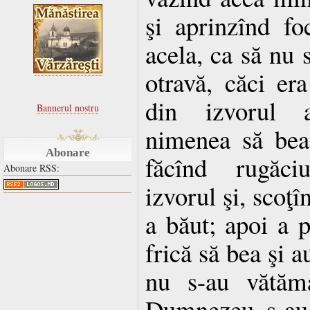
şi aprinzînd fo
acela, ca să nu
otravă, căci er
din izvorul 
Bannerul nostru
nimenea să bea
Abonare
făcînd rugăci
Abonare RSS:
izvorul şi, scoţî
a băut; apoi a p
frică să bea şi a
nu s-au vătăm
Dumnezeu, s-au î