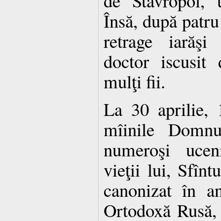
de Stavropol, 
Însă, după patru 
retrage iarăşi
doctor iscusit 
mulţi fii.
La 30 aprilie, 
mîinile Domnu
numeroşi uceni
vieţii lui, Sfînt
canonizat în a
Ortodoxă Rusă, 