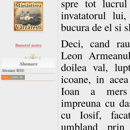
spre tot lucrul
invatatorul lui
bucura de el si
Deci, cand rau
Bannerul nostru
Leon Armeanul 
doilea val, lup
Abonare
Abonare RSS:
icoane, in ace
Ioan a mers 
impreuna cu das
cu Iosif, faca
umbland prin 