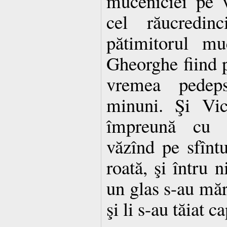
muceniciei pe 
cel răucredin
pătimitorul mu
Gheorghe fiind p
vremea pedeps
minuni. Şi Vic
împreună cu Z
văzînd pe sfînt
roată, şi întru 
un glas s-au mărt
şi li s-au tăiat c