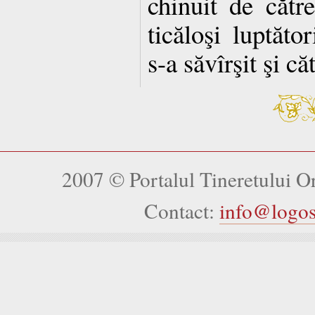
chinuit de către
ticăloşi luptăto
s-a săvîrşit şi c
2007 © Portalul Tineretului 
Contact:
info@logo