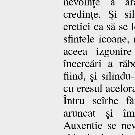
nevoinţe a ară
credinţe. Şi si
eretici ca să se 
sfintele icoane, 
aceea izgonire
încercări a răb
fiind, şi silind
cu eresul acelora
Întru scîrbe f
aruncat şi îm
Auxentie se nevo