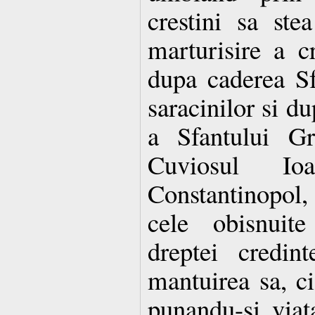
crestini sa ste
marturisire a c
dupa caderea Sf
saracinilor si 
a Sfantului Gr
Cuviosul Io
Constantinopol, 
cele obisnuite
dreptei credin
mantuirea sa, ci 
punandu-si viat