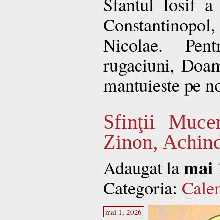
Sfantul Iosif a
Constantinopol,
Nicolae. Pen
rugaciuni, Doam
mantuieste pe n
Sfinţii Mucen
Zinon, Achind
mai 
Adaugat la
Categoria:
Cale
mai 1, 2026