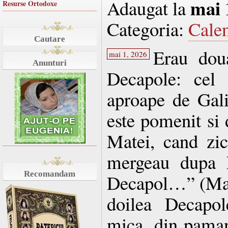
mai 
Adaugat la
Resurse Ortodoxe
Categoria:
Cale
Cautare
Erau dou
mai 1, 2026
Anunturi
Decapole: cel 
aproape de Galil
este pomenit si 
Matei, cand zi
mergeau dupa E
Recomandam
Decapol…” (Matei
doilea Decapol
mica, din pamant