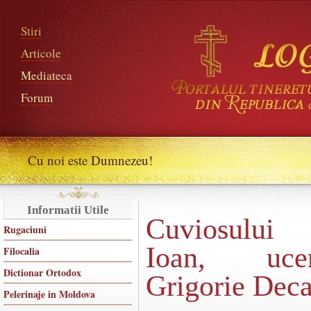
Stiri
Articole
Mediateca
Forum
Cu noi este Dumnezeu!
Informatii Utile
Cuviosului 
Rugaciuni
Ioan, ucen
Filocalia
Dictionar Ortodox
Grigorie Deca
Pelerinaje in Moldova