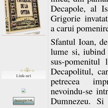
Decapole, al Is
Grigorie invata
a carui pomenir
Sfantul Ioan, de
lume si, iubind
sus-pomenitul l
Decapolitul, ca
Link-uri
petrecea im
nevoindu-se intr
Dumnezeu. Si a