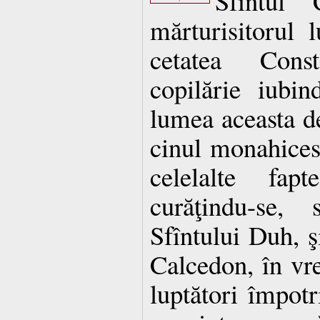
Sfîntul 
mărturisitorul 
cetatea Cons
copilărie iubi
lumea aceasta deş
cinul monahicesc
celelalte fa
curăţindu-se,
Sfîntului Duh, ş
Calcedon, în vr
luptători împotr