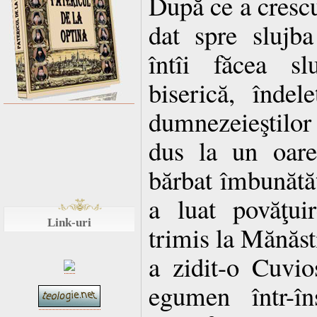
După ce a crescut
dat spre slujb
întîi făcea sl
biserică, îndele
dumnezeieştilor 
dus la un oarec
bărbat îmbunătăţ
a luat povăţui
Link-uri
trimis la Mănăst
a zidit-o Cuvio
egumen într-în