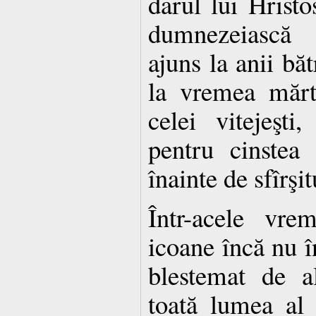
darul lui Hristo
dumnezeiască 
ajuns la anii băt
la vremea mărtu
celei vitejeşt
pentru cinstea 
înainte de sfîrşit
Într-acele vre
icoane încă nu î
blestemat de a
toată lumea al S