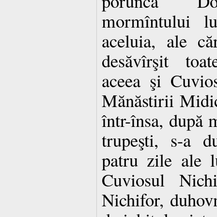
porunca Dom
mormîntului lu
aceluia, ale c
desăvîrşit toa
aceea şi Cuvios
Mănăstirii Midic
într-însa, după m
trupeşti, s-a 
patru zile ale 
Cuviosul Nichi
Nichifor, duhovn