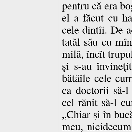
pentru că era boga
el a făcut cu ha
cele dintîi. De 
tatăl său cu mîn
milă, încît trupu
şi s-au învineţi
bătăile cele cum
ca doctorii să-l
cel rănit să-l cu
„Chiar şi în bucă
meu, nicidecum