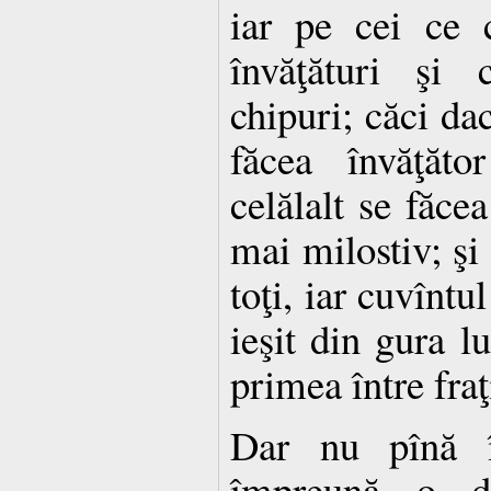
iar pe cei ce 
învăţături şi 
chipuri; căci dac
făcea învăţăto
celălalt se făcea
mai milostiv; şi
toţi, iar cuvîntu
ieşit din gura l
primea între fraţ
Dar nu pînă în
împreună o d