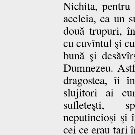
Nichita, pentru 
aceleia, ca un su
două trupuri, în
cu cuvîntul şi cu
bună şi desăvîrş
Dumnezeu. Astfe
dragostea, îi î
slujitori ai cu
sufleteşti, 
neputincioşi şi î
cei ce erau tari 