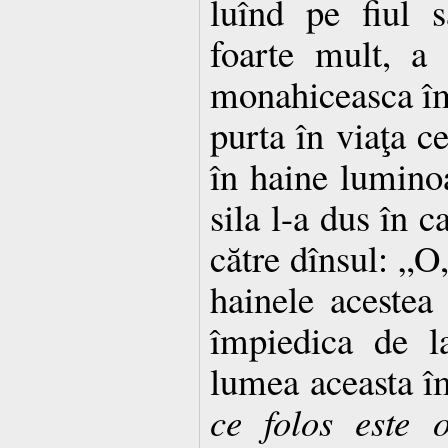
luînd pe fiul 
foarte mult, a
monahiceasca îm
purta în viaţa c
în haine lumino
sila l-a dus în c
către dînsul: „O,
hainele aceste
împiedica de l
lumea aceasta îm
ce folos este 