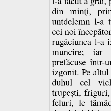
l-a făcut a grăi, 
din minţi, pri
untdelemn l-a 
cei noi începător
rugăciunea l-a i
muncire; iar
prefăcuse într-u
izgonit. Pe altul
duhul cel vic
trupeşti, friguri
feluri, le tăm