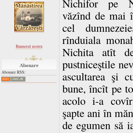
Nichifor pe N
văzînd de mai în
cel dumnezei
rînduiala monahi
Bannerul nostru
Nichita atît 
pustniceştile ne
Abonare
ascultarea şi c
Abonare RSS:
bune, încît pe t
acolo i-a covîr
şapte ani în mănă
de egumen să ia