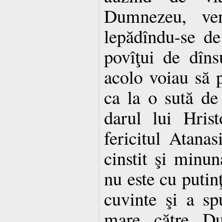
Dumnezeu, vene
lepădîndu-se d
povîţui de dîns
acolo voiau să p
ca la o sută de 
darul lui Hrist
fericitul Atanas
cinstit şi minun
nu este cu putinţ
cuvinte şi a sp
mare către D