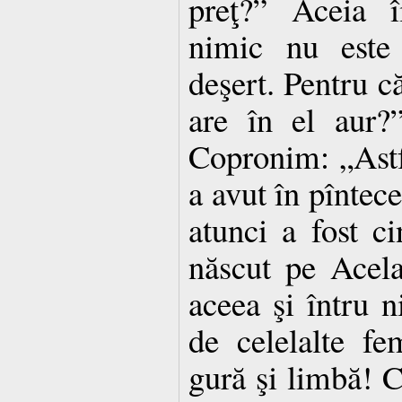
preţ?” Aceia î
nimic nu este 
deşert. Pentru că
are în el aur?
Copronim: „Astf
a avut în pîntece
atunci a fost ci
născut pe Acela,
aceea şi întru 
de celelalte fe
gură şi limbă! Ce