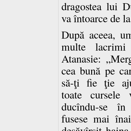
dragostea lui 
va întoarce de l
După aceea, umi
multe lacrimi
Atanasie: „Merg
cea bună pe car
să-ţi fie ţie a
toate cursele 
ducîndu-se în
fusese mai înai
desăvîrşit haina