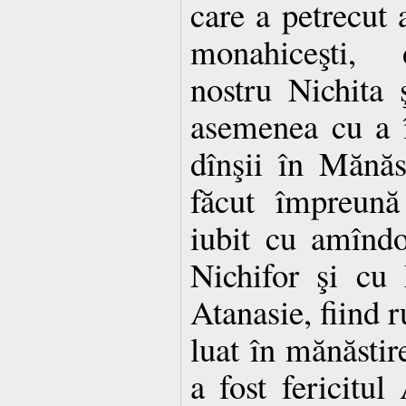
care a petrecut a
monahiceşti, d
nostru Nichita ş
asemenea cu a în
dînşii în Mănăs
făcut împreună 
iubit cu amîndo
Nichifor şi cu 
Atanasie, fiind r
luat în mănăstir
a fost fericitu