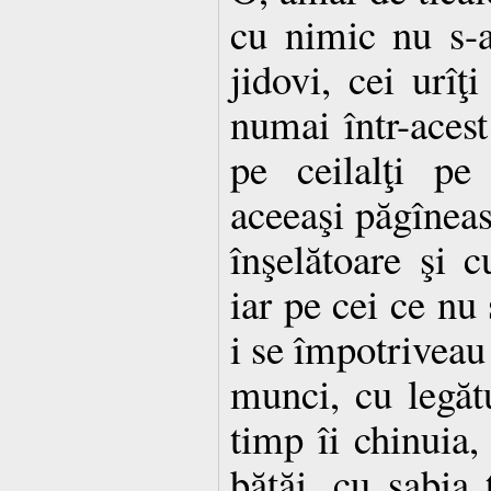
cu nimic nu s-a
jidovi, cei urî
numai într-acest 
pe ceilalţi pe
aceeaşi păgîneas
înşelătoare şi c
iar pe cei ce nu 
i se împotriveau 
munci, cu legăt
timp îi chinuia,
bătăi, cu sabia 