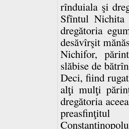
rînduiala şi dre
Sfîntul Nichita
dregătoria egum
desăvîrşit mănăst
Nichifor, părin
slăbise de bătrîn
Deci, fiind rugat
alţi mulţi părinţ
dregătoria aceea
preasfinţi
Constantinopolu