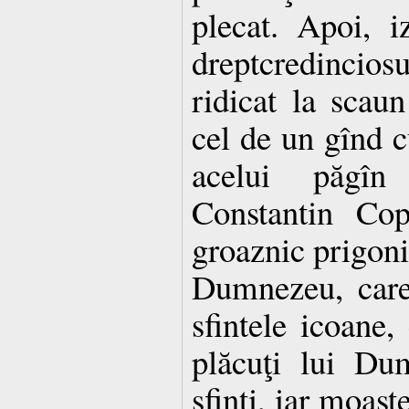
plecat. Apoi, i
dreptcredincios
ridicat la scaun
cel de un gînd c
acelui păgîn
Constantin Cop
groaznic prigonit
Dumnezeu, care
sfintele icoane, 
plăcuţi lui Du
sfinţi, iar moaşt