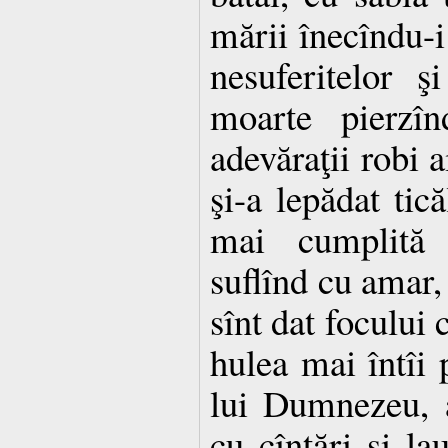
mării înecîndu-i 
nesuferitelor 
moarte pierzîn
adevăraţii robi a
şi-a lepădat tică
mai cumplită 
suflînd cu amar, 
sînt dat focului 
hulea mai întîi
lui Dumnezeu, 
cu cîntări şi la