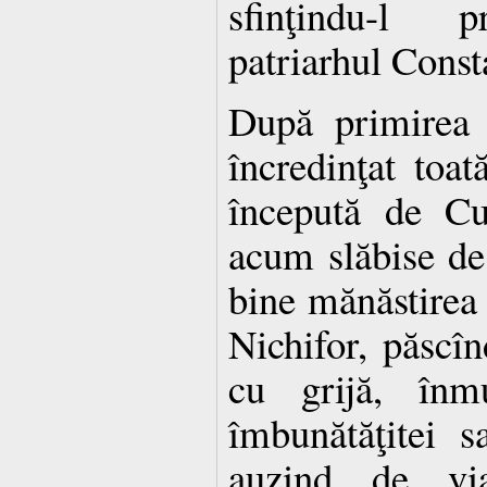
sfinţindu-l pr
patriarhul Const
După primirea p
încredinţat toat
începută de Cu
acum slăbise de 
bine mănăstirea 
Nichifor, păscî
cu grijă, înmu
îmbunătăţitei s
auzind de via