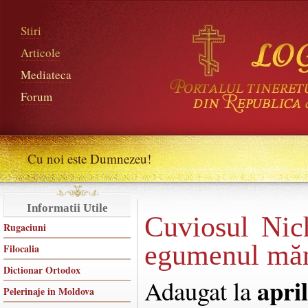
Stiri
Articole
Mediateca
Forum
Cu noi este Dumnezeu!
Informatii Utile
Cuviosul Nich
Rugaciuni
egumenul mănă
Filocalia
Dictionar Ortodox
april
Adaugat la
Pelerinaje in Moldova