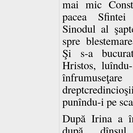
mai mic Const
pacea Sfintei
Sinodul al şapt
spre blestemare
Şi s-a bucurat
Hristos, luîndu-
înfrumuseţar
dreptcredincioşi
punîndu-i pe sc
După Irina a îm
după dînsul