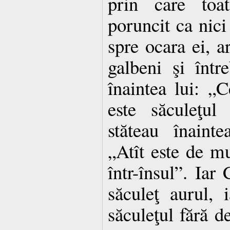
prin care toa
poruncit ca nici
spre ocara ei, a
galbeni şi într
înaintea lui: „C
este săculeţul
stăteau înaint
„Atît este de mul
într-însul”. Iar
săculeţ aurul, 
săculeţul fără d