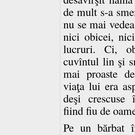
de mult s-a smer
nu se mai vedea î
nici obicei, nic
lucruri. Ci, o
cuvîntul lin şi s
mai proaste dec
viaţa lui era as
deşi crescuse 
fiind fiu de oam
Pe un bărbat î