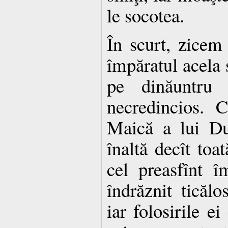
le socotea.
În scurt, zicem
împăratul acela s
pe dinăuntru 
necredincios. 
Maică a lui D
înaltă decît toa
cel preasfînt 
îndrăznit ticălo
iar folosirile e