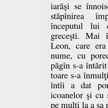
iarăşi se înnoi
stăpînirea îm
începutul lui 
greceşti. Mai 
Leon, care era 
nume, cu porec
păgîn s-a întări
toare s-a înmulţ
întîi a dat po
icoanelor şi cu 
pe mulţi la a sa 