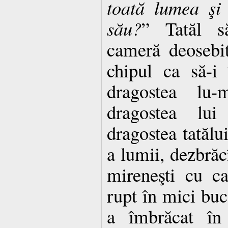
toată lumea şi 
său?
” Tatăl să
cameră deosebit
chipul ca să-i 
dragostea lu-
dragostea lu
dragostea tatălui
a lumii, dezbrăc
mireneşti cu ca
rupt în mici bucă
a îmbrăcat în