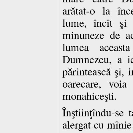
arătat-o la în
lume, încît şi
minuneze de ac
lumea aceasta
Dumnezeu, a ie
părintească şi, i
oarecare, voia
monahiceşti.
Înştiinţîndu-se t
alergat cu mînie