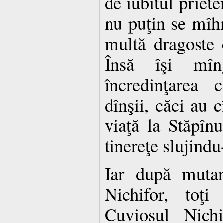
de iubitul priet
nu puţin se mîh
multă dragoste 
Însă îşi mîn
încredinţarea 
dînşii, căci au c
viaţă la Stăpînu
tinereţe slujindu
Iar după mutare
Nichifor, toţi
Cuviosul Nich