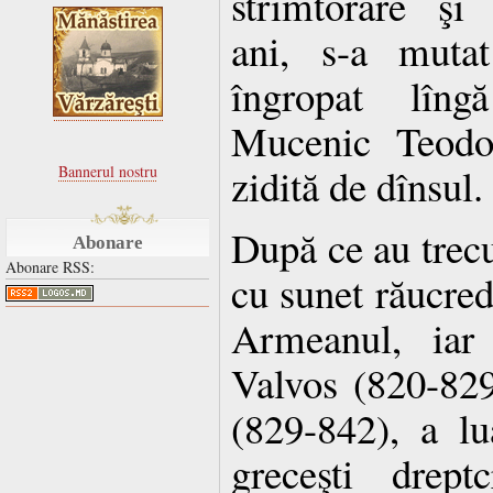
strîmtorare şi 
ani, s-a muta
îngropat lîngă
Mucenic Teodor
zidită de dînsul.
Bannerul nostru
După ce au trecut
Abonare
Abonare RSS:
cu sunet răucred
Armeanul, iar
Valvos (820-829)
(829-842), a lu
greceşti drept