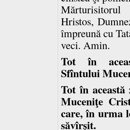
Mărturisitorul
Hristos, Dumnez
împreună cu Tată
veci. Amin.
Tot în acea
Sfîntului Muce
Tot în această 
Muceniţe Crist
care, în urma lo
săvîrşit.