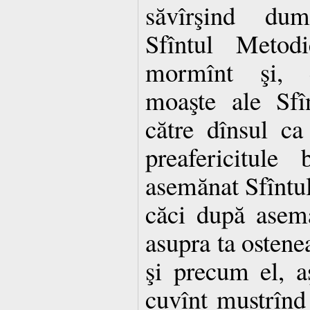
săvîrşind dumn
Sfîntul Metod
mormînt şi, cu
moaşte ale Sfîn
către dînsul ca
preafericitule
asemănat Sfîntu
căci după asemă
asupra ta ostenea
şi precum el, a
cuvînt mustrînd 