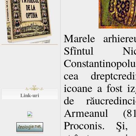
Marele arhier
Sfîntul Nic
Constantinopolu
cea dreptcredi
icoane a fost i
Link-uri
de răucredinc
Armeanul (81
Proconis. Şi,