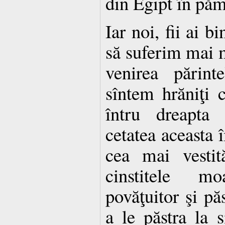
din Egipt în pă
Iar noi, fii ai b
să suferim mai m
venirea părint
sîntem hrăniţi 
întru dreapta 
cetatea aceasta 
cea mai vestit
cinstitele mo
povăţuitor şi păs
a le păstra la 