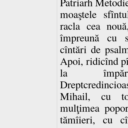
Patriarh Metodie
moaştele sfîntu
racla cea nouă
împreună cu sf
cîntări de psalm
Apoi, ridicînd p
la împără
Dreptcredincioas
Mihail, cu to
mulţimea popor
tămîieri, cu c