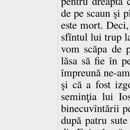
pentru dreapta c
de pe scaun şi pî
este mort. Deci,
sfîntul lui trup 
vom scăpa de p
lăsa să fie în 
împreună ne-am î
şi că a fost izg
seminţia lui Ios
binecuvîntării pe
după patru sute 