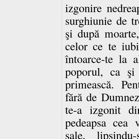
izgonire nedrea
surghiunie de tr
şi după moarte, 
celor ce te iubi
întoarce-te la 
poporul, ca şi
primească. Pen
fără de Dumneze
te-a izgonit di
pedeapsa cea v
sale, lipsindu