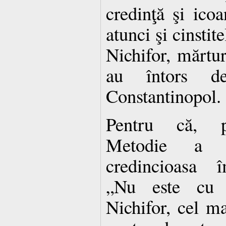
credinţă şi icoan
atunci şi cinstit
Nichifor, mărturi
au întors d
Constantinopol.
Pentru că, pre
Metodie a s
credincioasa î
„Nu este cu c
Nichifor, cel mai