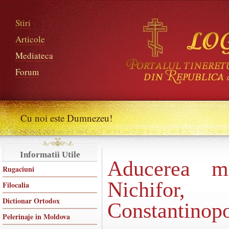
Stiri
Articole
Mediateca
Forum
Cu noi este Dumnezeu!
Informatii Utile
Aducerea mo
Rugaciuni
Nichifor
Filocalia
Dictionar Ortodox
Constantinopo
Pelerinaje in Moldova