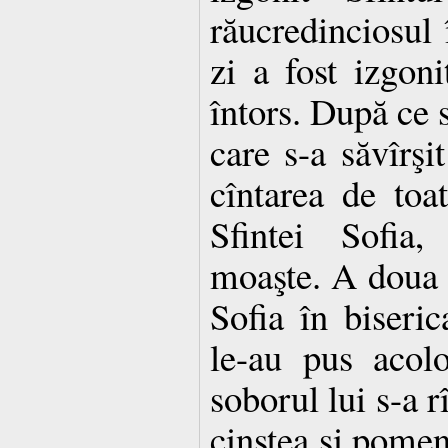
răucredinciosul 
zi a fost izgoni
întors. După ce s
care s-a săvîrşit
cîntarea de toa
Sfintei Sofia,
moaşte. A doua z
Sofia în biseric
le-au pus acol
soborul lui s-a r
cinstea şi pomen