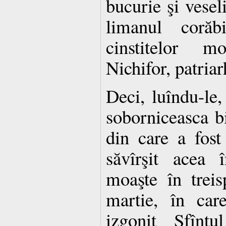
bucurie şi veseli
limanul corăbi
cinstitelor m
Nichifor, patriar
Deci, luîndu-le,
soborniceasca bi
din care a fost
săvîrşit acea î
moaşte în treis
martie, în car
izgonit Sfîntu