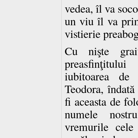
vedea, îl va socot
un viu îl va pri
vistierie preabog
Cu nişte grai
preasfinţitul
iubitoarea de 
Teodora, îndată 
fi aceasta de fol
numele nostr
vremurile cele