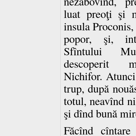
nezăbovind, pre
luat preoţi şi
insula Proconis
popor, şi, in
Sfîntului M
descoperit m
Nichifor. Atunci 
trup, după nouăs
totul, neavînd n
şi dînd bună mi
Făcînd cîntare