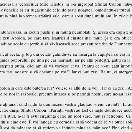
ăcioasă a cerescului Mire Hristos, şi i-a îngropat Sfîntul Conon într
stenelile şi cu rugăciunile cele de toată noaptea, omorîndu-şi trupul
inuia pînă la vremea arătării sale, care a sosit după mulţi ani, în zilele b
întunecoasă, în locuri pustii şi în munţi neumblaţi. Şi aceea era capişte i
 zeu Apolon, pe care ţara Isauriei îl cinstea mai mult. Şi le era obiceiu
e adune acolo cu jertfe şi să săvîrşească acea prăznuire urîtă de Dumneze
icul acela, şi toţi din cetate gătindu-se să meargă la capiştea ce era î
imea poporului, pe unii pe cai înarmaţi, iar pe alţii pedeştri, gătiţi ca la 
aşteptaţi puţin, căci am să vă vorbesc ceva. Pentru ce v-aţi gătit într-
pra ţării noastre şi vă cheamă pe voi?” Iar ei i-au zis: „Ba nu, ci merge
polon şi care este puterea lui? Voiesc să aflu de la voi”. Iar ei au zis: „Ac
şte pe noi în războaie, precum întărea şi pe părinţii noştri, care ne-au lă
are aţi auzit cîndva de la dumnezeul vostru glas sau vreun cuvînt?” Ei au
 către dînşii Sfîntul Conon: „Părinţii voştri au fost ca nişte dobitoace ne
i ştiut, n-ar fi avut sîrguinţă către un idol surd, mut şi netrebnic. C
tiţi şi cine este. Îl voi înnegri cu cerneală şi să vedem de se va putea spă
 Îi voi da mîncare şi să vedem va întinde mîna să mănînce? Pînă cînd v