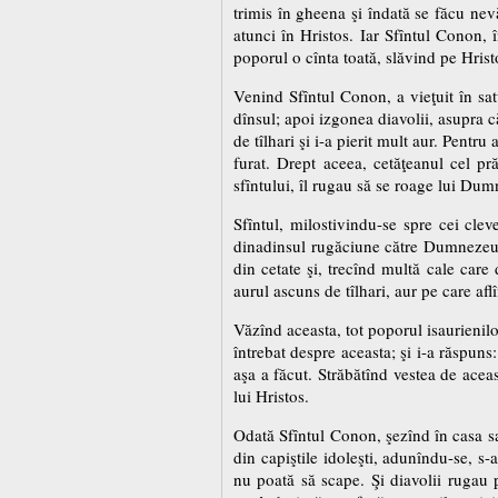
trimis în gheena şi îndată se făcu ne
atunci în Hristos. Iar Sfîntul Conon,
poporul o cînta toată, slăvind pe Hri
Venind Sfîntul Conon, a vieţuit în sat
dînsul; apoi izgonea diavolii, asupra c
de tîlhari şi i-a pierit mult aur. Pentru
furat. Drept aceea, cetăţeanul cel pră
sfîntului, îl rugau să se roage lui Dum
Sfîntul, milostivindu-se spre cei cleve
dinadinsul rugăciune către Dumnezeu, p
din cetate şi, trecînd multă cale care
aurul ascuns de tîlhari, aur pe care afl
Văzînd aceasta, tot poporul isaurienilo
întrebat despre aceasta; şi i-a răspuns: 
aşa a făcut. Străbătînd vestea de acea
lui Hristos.
Odată Sfîntul Conon, şezînd în casa sa
din capiştile idoleşti, adunîndu-se, s-
nu poată să scape. Şi diavolii rugau p