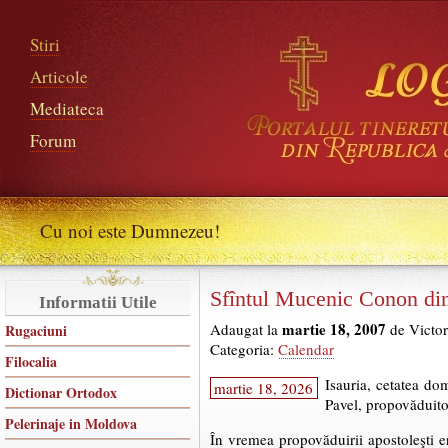
Stiri
Articole
Mediateca
Forum
Cu noi este Dumnezeu!
Sfîntul Mucenic Conon din
Informatii Utile
martie 18, 2007
Adaugat la
de Victor
Rugaciuni
Categoria:
Calendar
Filocalia
Isauria, cetatea do
martie 18, 2026
Dictionar Ortodox
Pavel, propovăduitor
Pelerinaje in Moldova
În vremea propovăduirii apostoleşti e