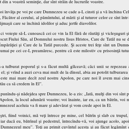
t din a voastră seminţie, dar sînt străin de lucrurile voastre.
voi învăţa pe voi pe care Dumnezeu se cade a-L cinsti şi a vă închina Cel
cător al cerului, al pămîntului, al mării şi al tuturor celor ce sînt într-
jmaşii care se închină idolilor şi aduc jertfe diavolilor.
 ci voieşte să-L cunoască cei ce vin la El fără de răutăţi şi vicleşuguri ş
ut Fiului Său, al Domnului nostru Iisus Hristos, Care de Tatăl nu se de
 Împărăţiei şi Care de la Tatăl purcede. Şi aceste trei feţe sînt un Dumn
 numai pe cei ce-L preamăresc, pentru că este milostiv cu prisosinţă tut
-a tulburat poporul şi s-a făcut multă gîlceavă; căci unii se repezeau asu
el; şi vrînd a auzi ceva mai mult de la dînsul, abia au potolit tulburarea
ste mai mare decît zeul nostru Apolon, pe care noi îl avem mai cinstit
ău ca să credem în El”.
unîndu-şi nădejdea spre Dumnezeu, le-a zis: „Iată, mulţi din voi sînt pe c
Apolon, la locul adunării voastre; voi înainte, iar eu, ca un bătrîn, vo
umnezeul aceluia va fi mare şi adevărat şi vom crede apoi în El.
ştri, fiind voinici, mă veţi întrece pe mine, cel bătrîn şi slab cu trupul, 
 iar dacă eu, bătrînul şi pedestrul, întrecîndu-vă, voi ajunge acolo, 
în Dumnezeul meu”. Toţi au primit cuvîntul acesta şi au făcut legămînt 