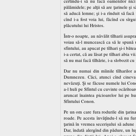
certîndu-i să nu facă oamenilor nici 
pălămidele; pe alţii să are ţarinele şi s
să aducă lemne; şi i-a rînduit să facă 
cînd i-a fost voia lui, făcînd cu sîrg
plăcutului lui Hristos.
Într-o noapte, au năvălit tîlharii asupr
voiau să-l muncească ca să le spună u
sfîntului, au apucat pe tîlhari şi-i băt
i-a certat, că au lăsat pe tîlhari abia v
să nu mai facă tîlhărie, i-a slobozit cu
Dar nu numai din mîinile tîlharilor 
Dumnezeu. Căci, atunci cînd cineva d
nevăzuţi. Şi se făcuse numele lui Conon
a-l huli pe Sfîntul cu cuvinte ocărîtoar
aruncat înaintea picioarelor lui pe hu
Sfîntului Conon.
Pe un om care fura rodurile din ţarina 
roade. Pe acesta învăţîndu-l să nu fur
ţarină în vremea secerişului să adune 
Dar, îndată alergînd din pădure, un lup
prunc din dinţii lui. Apoi a alergat 