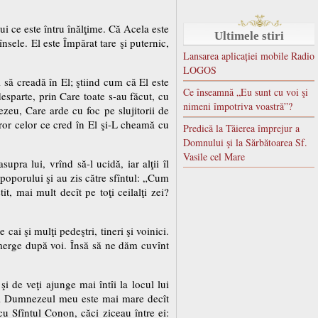
ui ce este întru înălţime. Că Acela este
Ultimele stiri
însele. El este Împărat tare şi puternic,
Lansarea aplicației mobile Radio
LOGOS
i să creadă în El; ştiind cum că El este
Ce înseamnă „Eu sunt cu voi şi
sparte, prin Care toate s-au făcut, cu
nimeni împotriva voastră”?
ezeu, Care arde cu foc pe slujitorii de
uror celor ce cred în El şi-L cheamă cu
Predică la Tăierea împrejur a
Domnului şi la Sărbătoarea Sf.
Vasile cel Mare
pra lui, vrînd să-l ucidă, iar alţii îl
 poporului şi au zis către sfîntul: „Cum
, mai mult decît pe toţi ceilalţi zei?
ai şi mulţi pedeştri, tineri şi voinici.
i merge după voi. Însă să ne dăm cuvînt
şi de veţi ajunge mai întîi la locul lui
apoi Dumnezeul meu este mai mare decît
cu Sfîntul Conon, căci ziceau între ei: