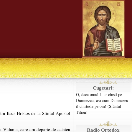
Cugetari:
O, daca omul L-ar cinsti pe
Dumnezeu, asa cum Dumnezeu
îl cinsteste pe om! (Sfântul
Tihon)
ru Iisus Hristos de la Sfîntul Apostol
a Vidania, care era departe de cetatea
Radio Ortodox