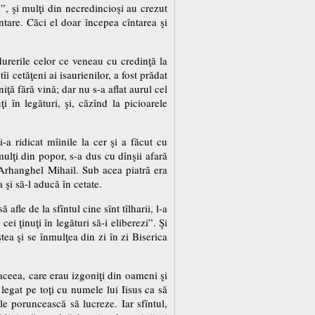
, şi mulţi din necredincioşi au crezut
tare. Căci el doar începea cîntarea şi
durerile celor ce veneau cu credinţă la
 cetăţeni ai isaurienilor, a fost prădat
niţă fără vină; dar nu s-a aflat aurul cel
i în legături, şi, căzînd la picioarele
i-a ridicat mîinile la cer şi a făcut cu
ulţi din popor, s-a dus cu dînşii afară
l Arhanghel Mihail. Sub acea piatră era
 şi să-l aducă în cetate.
le de la sfîntul cine sînt tîlharii, l-a
cei ţinuţi în legături să-i eliberezi”. Şi
ea şi se înmulţea din zi în zi Biserica
aceea, care erau izgoniţi din oameni şi
 legat pe toţi cu numele lui Iisus ca să
le poruncească să lucreze. Iar sfîntul,