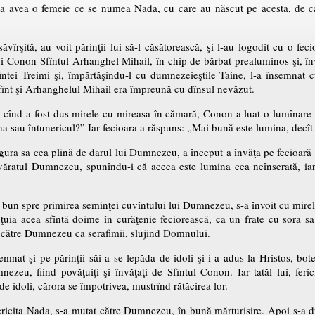
ela avea o femeie ce se numea Nada, cu care au născut pe acesta, de ca
ăvîrşită, au voit părinţii lui să-l căsătorească, şi l-au logodit cu o f
lui Conon Sfîntul Arhanghel Mihail, în chip de bărbat prealuminos şi, înv
fintei Treimi şi, împărtăşindu-l cu dumnezeieştile Taine, l-a însemnat 
înt şi Arhanghelul Mihail era împreună cu dînsul nevăzut.
e, cînd a fost dus mirele cu mireasa în cămară, Conon a luat o lumînare a
na sau întunericul?” Iar fecioara a răspuns: „Mai bună este lumina, decît 
ura sa cea plină de darul lui Dumnezeu, a început a învăţa pe fecioară d
evăratul Dumnezeu, spunîndu-i că aceea este lumina cea neînserată, iar
bun spre primirea seminţei cuvîntului lui Dumnezeu, s-a învoit cu mirele î
ieţuia acea sfîntă doime în curăţenie feciorească, ca un frate cu sora sa
către Dumnezeu ca serafimii, slujind Domnului.
mnat şi pe părinţii săi a se lepăda de idoli şi i-a adus la Hristos, bo
ezeu, fiind povăţuiţi şi învăţaţi de Sfîntul Conon. Iar tatăl lui, feric
de idoli, cărora se împotrivea, mustrînd rătăcirea lor.
ericita Nada, s-a mutat către Dumnezeu, în bună mărturisire. Apoi s-a du