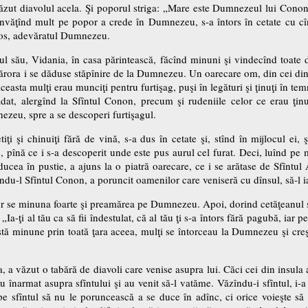
văzut diavolul acela. Şi poporul striga: „Mare este Dumnezeul lui Conon”
 învăţînd mult pe popor a crede în Dumnezeu, s-a întors în cetate cu cîn
stos, adevăratul Dumnezeu.
ul său, Vidania, în casa părintească, făcînd minuni şi vindecînd toate 
ărora i se dăduse stăpînire de la Dumnezeu. Un oarecare om, din cei dintîi
 aceasta mulţi erau munciţi pentru furtişag, puşi în legături şi ţinuţi în tem
dat, alergînd la Sfîntul Conon, precum şi rudeniile celor ce erau ţinuţ
nezeu, spre a se descoperi furtişagul.
tiţi şi chinuiţi fără de vină, s-a dus în cetate şi, stînd în mijlocul ei, ş
înă ce i s-a descoperit unde este pus aurul cel furat. Deci, luînd pe m
 ducea în pustie, a ajuns la o piatră oarecare, ce i se arătase de Sfîntu
îndu-l Sfîntul Conon, a poruncit oamenilor care veniseră cu dînsul, să-l ia
r se minuna foarte şi preamărea pe Dumnezeu. Apoi, dorind cetăţeanul să af
„Ia-ţi al tău ca să fii îndestulat, că al tău ţi s-a întors fără pagubă, iar pe 
stă minune prin toată ţara aceea, mulţi se întorceau la Dumnezeu şi creşt
, a văzut o tabără de diavoli care venise asupra lui. Căci cei din insula 
au înarmat asupra sfîntului şi au venit să-l vatăme. Văzîndu-i sfîntul, i-a
e sfîntul să nu le poruncească a se duce în adînc, ci orice voieşte să 