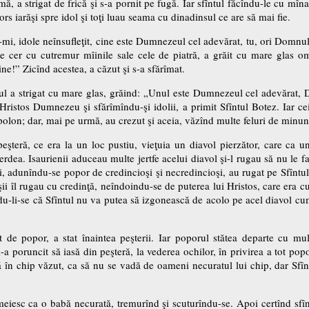
ă, a strigat de frică şi s-a pornit pe fugă. Iar sfîntul făcîndu-le cu mîn
tors iarăşi spre idol şi toţi luau seama cu dinadinsul ce are să mai fie.
-mi, idole neînsufleţit, cine este Dumnezeul cel adevărat, tu, ori Domnu
pre cer cu cutremur mîinile sale cele de piatră, a grăit cu mare glas
ne!” Zicînd acestea, a căzut şi s-a sfărîmat.
ul a strigat cu mare glas, grăind: „Unul este Dumnezeul cel adevărat, 
istos Dumnezeu şi sfărîmîndu-şi idolii, a primit Sfîntul Botez. Iar ceila
olon; dar, mai pe urmă, au crezut şi aceia, văzînd multe feluri de minun
ă peşteră, ce era la un loc pustiu, vieţuia un diavol pierzător, care ca 
erdea. Isaurienii aduceau multe jertfe acelui diavol şi-l rugau să nu le f
i, adunîndu-se popor de credincioşi şi necredincioşi, au rugat pe Sfînt
şii îl rugau cu credinţă, neîndoindu-se de puterea lui Hristos, care era c
ndu-li-se că Sfîntul nu va putea să izgonească de acolo pe acel diavol cu
 de popor, a stat înaintea peşterii. Iar poporul stătea departe cu mul
-a poruncit să iasă din peşteră, la vederea ochilor, în privirea a tot pop
ă în chip văzut, ca să nu se vadă de oameni necuratul lui chip, dar Sfîn
femeiesc ca o babă necurată, tremurînd şi scuturîndu-se. Apoi certînd sfîn