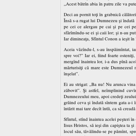
„Acest bătrîn abia în patru zile va put
Deci au pornit toţi în grabnică călători
Însă s-a rugat lui Dumnezeu şi îndată i
pe cei ce alergau pe cai şi pe cei pe
sfărîmîndu-se ei şi caii lor; şi n-au p
Iar dimineaţa, Sfîntul Conon a ieşit în 
Aceia văzîndu-l, s-au înspăimîntat, iar
spre voi?” Iar ei, fiind foarte osteniţi
mergînd înaintea lor, i-a dus pînă acol
mărturisiţi că mare este Dumnezeul me
înşelat”.
Ei au strigat: „Ba nu! Nu arunca vina 
zăbovit”. Şi astfel, neîmplinind cuvî
Dumnezeului meu, apoi credeţi zeului v
grăind ceva şi îndată sîntem gata a-i î
întărit mai tare decît întîi, ca să creadă
Sfîntul, stînd înaintea acelei peşteri î
Iisus Hristos, să ieşi din capiştea ta ş
locul său, tăvălindu-se pe pămînt, spr