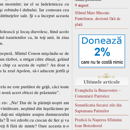
-un mormînt; iar el se îndeletnicea cu
9 august:
 şi robindu-l duhului. Iar comoara cea
Sfîntul Mare Mucenic
ătrîneţelor sale. Şi s-a început aceasta
Pantelimon, doctorul fără de
plată
dolească şi locaş diavolesc, fiind acolo
l isaurienilor ca, în toţi anii, în ziua
u.
n peşteră, Sfîntul Conon mişcîndu-se de
un război, a strigat către dînşii, grăind
un chip ca acesta de oştire? Au doar a
m la zeul Apolon, să-i aducem jertfă şi
Ultimele articole
ela ne este purtător de grijă, căci toate
Evanghelia la Bunavestire –
sat nouă acest obicei de prăznuire”.
Comentarii Patristice
 zis: „Nu! Dar de la părinţii noştri am
Semnificatia fiecarei zile din
cuvîntătoare, neştiind din înşelăciune pe
Saptamana Patimilor
i, daţi-mi stăpînire asupra dumnezeului
la? Îl voi zdrobi cu ciocan de fier şi va
Predică la Naşterea Sfîntului
eţi fi fără de minte? Oare aceasta n-o
Ioan Botezătorul