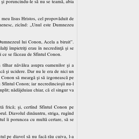
a şi poruncindu-le să nu se teamă, abia
l meu Iisus Hristos, cel propovăduit de
 omenesc, zicînd: „Unul este Dumnezeu
Dumnezeul lui Conon, Acela a biruit”.
lţi împietriţi erau în necredinţă şi se
i ce se făceau de Sfîntul Conon.
un tîlhar năvălea asupra oamenilor şi a
acă şi ucidere. Dar nu le era de nici un
ul Conon să meargă şi să izgonească pe
u Sfîntul Conon; iar necredincioşii nu-l
mplit; nădăjduiau chiar, că el singur va
tă frică; şi, certînd Sfîntul Conon pe
orul. Diavolul dinăuntru, striga, rugînd
tul îi poruncea cu multă certare, să se
tul pe diavol să nu facă rău cuiva, l-a