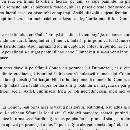
un rău, i-a trimis la diferite lucrări: pe unii să sape pămîntul în gr
ă le semene, alţii să păzească roadele, alţii să pască cireada dobitoacelor ş
tot lucrul casei ca nişte robi cumpăraţi. Astfel, diavolii slujeau fericit
uinţă tot lucrul poruncit; căci erau legaţi cu legăturile puterii lui Dumn
a casei sfîntului, crezînd că vor găsi la dînsul vreo bogăţie, deoarece era s
nde are aurul. Începînd ei a-l munci, îndată, prin porunca lui Dumneze
eau fără de milă. Apoi, aprinzînd foc în cuptor, le ardeau trupurile, iar pe s
ii. Apoi sfîntul s-a rugat pentru tîlhari către Dumnezeu şi şi-au venit întru
 pace.
au scos diavolii pe Sfîntul Conon cu porunca lui Dumnezeu, ci şi ci
intre credincioşii isaurieni îndrăznea să hulească numele lui Conon
 la toţi cinstit şi înfricoşat. Fiind oriunde pomenit numele lui Conon, u
e. Şi îndată au năvălit asupra lor diavolii şi, bătîndu-i, îi trăgeau de păr p
litorii aceia. Astfel, cuprinsese frica pe toţi necredincioşii, încît ni
lui Conon, l-au prins acei nevăzuţi păzitori şi, bătîndu-l, l-au adus la sf
e, l-a eliberat Sfîntul la locul său. O văduvă oarecare, săracă, purtînd 
spice în urma secerătorilor. Şi a pus pe pămînt pe pruncul său şi s-a du
 a apucat pe prunc şi l-a dus în pustie. Şi a alergat femeia după el, dar 
femeia aceea la făcătorul de minuni, Sfîntul Conon, de vreme ce era ap