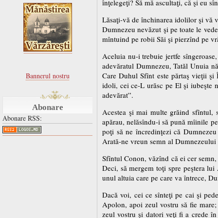
înţelegeţi? Să mă ascultaţi, că şi eu sîn
Lăsaţi-vă de închinarea idolilor şi vă 
Dumnezeu nevăzut şi pe toate le vede, Fă
mîntuind pe robii Săi şi pierzînd pe vră
Aceluia nu-i trebuie jertfe sîngeroase,
adevăratul Dumnezeu, Tatăl Unuia născ
Care Duhul Sfînt este părtaş vieţii şi
Bannerul nostru
idoli, cei ce-L urăsc pe El şi iubeşte
adevărat”.
Abonare
Acestea şi mai multe grăind sfîntul, s
Abonare RSS:
apărau, nelăsîndu-i să pună mîinile pe 
poţi să ne încredinţezi că Dumnezeu e
Arată-ne vreun semn al Dumnezeului t
Sfîntul Conon, văzînd că ei cer semn, p
Deci, să mergem toţi spre peştera lui 
unul altuia care pe care va întrece, D
Dacă voi, cei ce sînteţi pe cai şi pede
Apolon, apoi zeul vostru să fie mare;
zeul vostru şi datori veţi fi a crede 