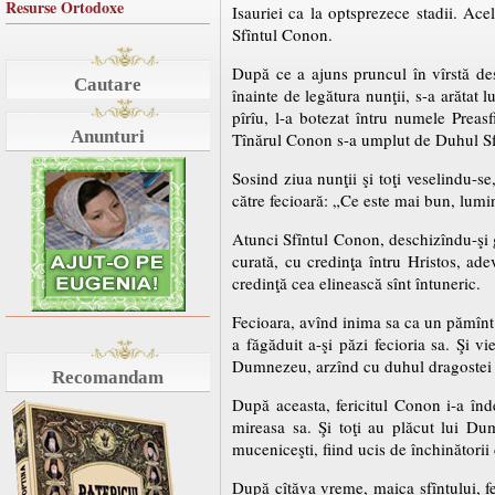
Resurse Ortodoxe
Isauriei ca la optsprezece stadii. Ac
Sfîntul Conon.
După ce a ajuns pruncul în vîrstă des
Cautare
înainte de legătura nunţii, s-a arătat 
pîrîu, l-a botezat întru numele Preas
Anunturi
Tînărul Conon s-a umplut de Duhul Sf
Sosind ziua nunţii şi toţi veselindu-s
către fecioară: „Ce este mai bun, lumi
Atunci Sfîntul Conon, deschizîndu-şi g
curată, cu credinţa întru Hristos, ad
credinţă cea elinească sînt întuneric.
Fecioara, avînd inima sa ca un pămînt 
a făgăduit a-şi păzi fecioria sa. Şi v
Dumnezeu, arzînd cu duhul dragostei 
Recomandam
După aceasta, fericitul Conon i-a înde
mireasa sa. Şi toţi au plăcut lui Dumn
muceniceşti, fiind ucis de închinătorii 
După cîtăva vreme, maica sfîntului, f