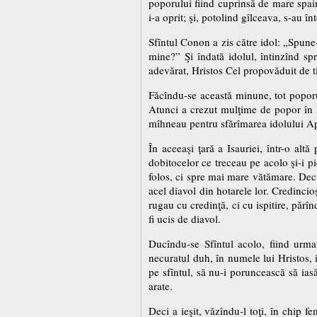
poporului fiind cuprinsă de mare spaim
i-a oprit; şi, potolind gîlceava, s-au în
Sfîntul Conon a zis către idol: „Spune
mine?” Şi îndată idolul, întinzînd s
adevărat, Hristos Cel propovăduit de ti
Făcîndu-se această minune, tot popor
Atunci a crezut mulţime de popor în Hr
mîhneau pentru sfărîmarea idolului Ap
În aceeaşi ţară a Isauriei, într-o alt
dobitocelor ce treceau pe acolo şi-i pi
folos, ci spre mai mare vătămare. Dec
acel diavol din hotarele lor. Credincio
rugau cu credinţă, ci cu ispitire, părî
fi ucis de diavol.
Ducîndu-se Sfîntul acolo, fiind urmat
necuratul duh, în numele lui Hristos, i
pe sfîntul, să nu-i poruncească să ias
arate.
Deci a ieşit, văzîndu-l toţi, în chip 