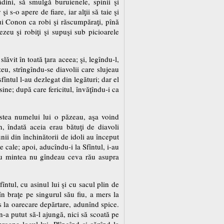
ădini, să smulgă buruienele, spinii şi
i s-o apere de fiare, iar alţii să taie şi
ului Conon ca robi şi răscumpăraţi, pînă
ezeu şi robiţi şi supuşi sub picioarele
lăvit în toată ţara aceea; şi, legîndu-l,
u, strîngîndu-se diavolii care slujeau
fîntul l-au dezlegat din legături; dar el
 sine; după care fericitul, învăţîndu-i ca
nstea numelui lui o păzeau, aşa voind
, îndată aceia erau bătuţi de diavoli
nii din închinătorii de idoli au început
e cale; apoi, aducîndu-i la Sfîntul, i-au
ci cu mintea nu gîndeau ceva rău asupra
întul, cu asinul lui şi cu sacul plin de
în braţe pe singurul său fiu, a mers la
s la oarecare depărtare, adunînd spice.
n-a putut să-l ajungă, nici să scoată pe
roape locul lui. Plîngînd şi căzînd la