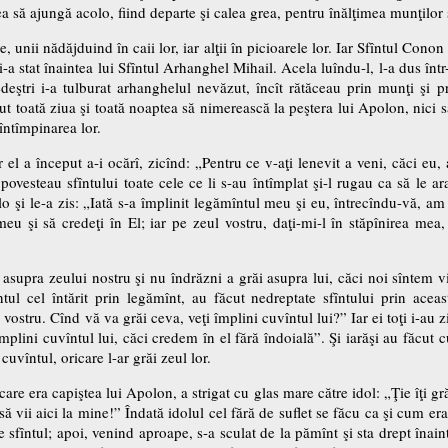
ea să ajungă acolo, fiind departe şi calea grea, pentru înălţimea munţilor ş
e, unii nădăjduind în caii lor, iar alţii în picioarele lor. Iar Sfîntul Con
-a stat înaintea lui Sfîntul Arhanghel Mihail. Acela luîndu-l, l-a dus într
deştri i-a tulburat arhanghelul nevăzut, încît rătăceau prin munţi şi pr
utut toată ziua şi toată noaptea să nimerească la peştera lui Apolon, nici 
întîmpinarea lor.
 el a început a-i ocărî, zicînd: „Pentru ce v-aţi lenevit a veni, căci eu
, povesteau sfîntului toate cele ce li s-au întîmplat şi-l rugau ca să le a
o şi le-a zis: „Iată s-a împlinit legămîntul meu şi eu, întrecîndu-vă, am
u şi să credeţi în El; iar pe zeul vostru, daţi-mi-l în stăpînirea me
asupra zeului nostru şi nu îndrăzni a grăi asupra lui, căci noi sîntem v
ntul cel întărit prin legămînt, au făcut nedreptate sfîntului prin aceas
ostru. Cînd vă va grăi ceva, veţi împlini cuvîntul lui?” Iar ei toţi i-au
mplini cuvîntul lui, căci credem în el fără îndoială”. Şi iarăşi au făcut cu
 cuvîntul, oricare l-ar grăi zeul lor.
n care era capiştea lui Apolon, a strigat cu glas mare către idol: „Ţie îţi 
i să vii aici la mine!” Îndată idolul cel fără de suflet se făcu ca şi cum er
e sfîntul; apoi, venind aproape, s-a sculat de la pămînt şi sta drept înai