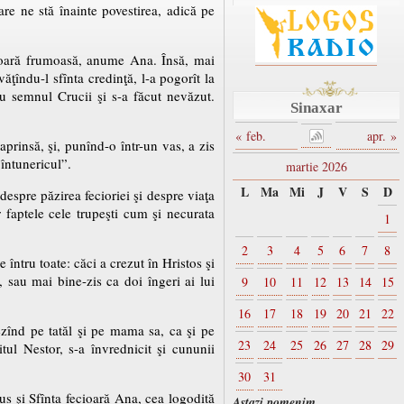
re ne stă înainte povestirea, adică pe
ecioară frumoasă, anume Ana. Însă, mai
ăţîndu-l sfînta credinţă, l-a pogorît la
cu semnul Crucii şi s-a făcut nevăzut.
Sinaxar
« feb.
apr. »
prinsă, şi, punînd-o într-un vas, a zis
întunericul”.
martie 2026
L
Ma
Mi
J
V
S
D
espre păzirea fecioriei şi despre viaţa
 faptele cele trupeşti cum şi necurata
1
2
3
4
5
6
7
8
ntru toate: căci a crezut în Hristos şi
, sau mai bine-zis ca doi îngeri ai lui
9
10
11
12
13
14
15
16
17
18
19
20
21
22
tezînd pe tatăl şi pe mama sa, ca şi pe
23
24
25
26
27
28
29
itul Nestor, s-a învrednicit şi cununii
30
31
s şi Sfînta fecioară Ana, cea logodită
Astazi pomenim