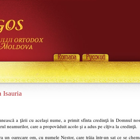
 Isauria
mnească a ţării cu acelaşi nume, a primit sfînta credinţă în Domnul nost
ul neamurilor, care a propovăduit acolo şi a adus pe cîţiva la credinţă.
ra un oarecare om, cu numele Nestor, care trăia într-un sat ce se chem