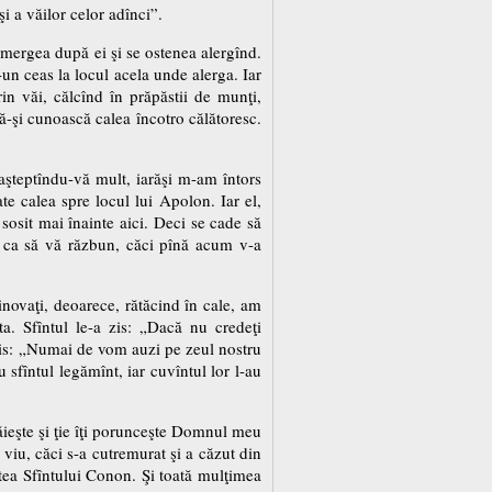
i a văilor celor adînci”.
on mergea după ei şi se ostenea alergînd.
-un ceas la locul acela unde alerga. Iar
in văi, călcînd în prăpăstii de munţi,
să-şi cunoască calea încotro călătoresc.
, aşteptîndu-vă mult, iarăşi m-am întors
rate calea spre locul lui Apolon. Iar el,
 sosit mai înainte aici. Deci se cade să
a, ca să vă răzbun, căci pînă acum v-a
inovaţi, deoarece, rătăcind în cale, am
ta. Sfîntul le-a zis: „Dacă nu credeţi
 zis: „Numai de vom auzi pe zeul nostru
 sfîntul legămînt, iar cuvîntul lor l-au
grăieşte şi ţie îţi porunceşte Domnul meu
a viu, căci s-a cutremurat şi a căzut din
ntea Sfîntului Conon. Şi toată mulţimea