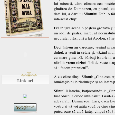
lui mireasă, către cămara cea nestric
gîndirea de Dumnezeu, cu postul, cu o
dată lui, a darului Sfîntului Duh, o tă
într-acest chip:
Era în ţara aceea o peşteră grozavă şi 
un idol de piatră, mare, al necuratului
necuratei prăznuiri a lui Apolon, să s
Deci într-un an oarecare, venind prazn
duhul, a venit în cetate şi, văzînd mulţ
cu mare glas: „O, bărbaţi isaurieni, 
năvălit vreun război fără de veste asu
să-i facem praznicul”.
A zis către dînşii Sfîntul: „Cine este A
Link-uri
bunătăţile ni le rînduieşte şi ne întăre
Sfîntul îi întreba, batjocorindu-i: „O
luat obicei a crede într-însul”. Grăit-a
adevăratul Dumnezeu. Căci, dacă L-ar f
vostru şi vă voi arăta vouă pe cine cins
putea oare să aibă iarăşi chipul său?