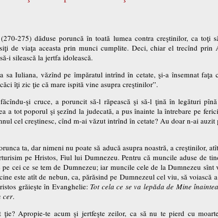
(270-275) dăduse poruncă în toată lumea contra creştinilor, ca toţi să 
psiţi de viaţa aceasta prin munci cumplite. Deci, chiar el trecînd prin A
să-i silească la jertfa idolească.
ra sa Iuliana, văzînd pe împăratul intrînd în cetate, şi-a însemnat faţa 
ăci îţi zic ţie că mare ispită vine asupra creştinilor”.
ăcîndu-şi cruce, a poruncit să-l răpească şi să-l ţină în legături pîn
ea a tot poporul şi şezînd la judecată, a pus înainte la întrebare pe ferici
emnul cel creştinesc, cînd m-ai văzut intrînd în cetate? Au doar n-ai auzit
runca ta, dar nimeni nu poate să aducă asupra noastră, a creştinilor, atîta
urisim pe Hristos, Fiul lui Dumnezeu. Pentru că muncile aduse de tine
me pe cei ce se tem de Dumnezeu; iar muncile cele de la Dumnezeu sînt ve
e este atît de nebun, ca, părăsind pe Dumnezeul cel viu, să voiască a s
ristos grăieşte în Evanghelie:
Tot cela ce se va lepăda de Mine înainte
n cer
.
t ţie? Apropie-te acum şi jertfeşte zeilor, ca să nu te pierd cu moarte