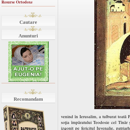
Resurse Ortodoxe
Cautare
Anunturi
Recomandam
venind în Ierusalim, a tulburat toată
soţia împăratului Teodosie cel Tînăr ş
izgonit pe fericitul Iuvenalie, patri