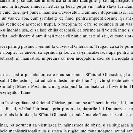
trînd în trapeză, mîncau fiertură şi beau puţin vin, întru slava lui Du
ele cinci zile, şi-l punea înaintea Cuviosului. Duminica după-amiază, iar
i un vas cu apă, cum şi mlădiţe de finic, pentru împletit coşniţe. Şi atît 
nă veche ce-i acoperea trupul, o rogojină pe care se odihnea şi un vas
u-şi închidă uşa, ci să lase chilia deschisă, ca oricine ar fi voit să intre şi 
flet, încît fiecare dintre dînşii zicea că nimic nu este al său, ci toate sînt
 acei părinţi pustnici, venind la Cuviosul Gherasim, îl rugau ca să le po
a de noapte, iar uneori să aprindă şi foc ca să-şi încălzească apă pentru 
e petreceţi în mănăstire, împreună cu noii începători, căci eu niciodată n
 de aspră a pustnicilor, care erau sub mîna Sfîntului Gherasim, şi-au 
sului Gherasim şi să aducă îndestulare de hrană şi vin şi toate cîte e
 Sfîntul şi Marele Post nimic nu gusta pînă la luminata zi a Învierii lui Hr
ezeieştilor Taine.
t în singurătate şi fericitul Chiriac, precum se află scris în viaţa lui, 
a dînsul, văzînd într-însul, prin proorocie, darurile lui Dumnezeu ca
-a trimis la Iordan, la Sfîntul Gherasim, fiindcă marele Teoctist se duses
năr, i-a poruncit să vieţuiască în mănăstirea de obşte şi să slujească la 
ujbele mănăstirii toată ziua şi stătea la rugăciune toată noaptea, avînd rar