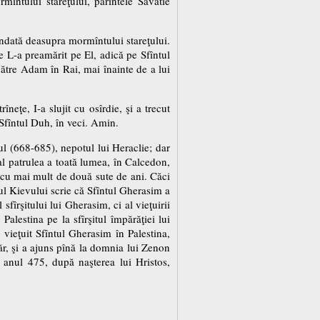
mîntului stareţului, părintele Savatie
îndată deasupra mormîntului stareţului.
e L-a preamărit pe El, adică pe Sfîntul
către Adam în Rai, mai înainte de a lui
eţe, I-a slujit cu osîrdie, şi a trecut
 Sfîntul Duh, în veci. Amin.
l (668-685), nepotul lui Heraclie; dar
al patrulea a toată lumea, în Calcedon,
 cu mai mult de două sute de ani. Căci
ul Kievului scrie că Sfîntul Gherasim a
fîrşitului lui Gherasim, ci al vieţuirii
alestina pe la sfîrşitul împărăţiei lui
 vieţuit Sfîntul Gherasim în Palestina,
ăr, şi a ajuns pînă la domnia lui Zenon
 anul 475, după naşterea lui Hristos,