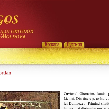
ordan
Cuviosul Gherasim, lauda p
Lichiei. Din tinereţe, avînd c
lui Dumnezeu. Primind sfinţi
în cea mai dinăuntru pustie a