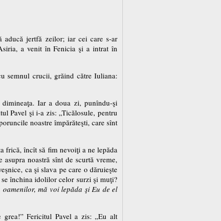
aducă jertfă zeilor; iar cei care s-ar
siria, a venit în Fenicia şi a intrat în
cu semnul crucii, grăind către Iuliana:
ă dimineaţa. Iar a doua zi, punîndu-şi
tul Pavel şi i-a zis: „Ticălosule, pentru
 poruncile noastre împărăteşti, care sînt
 frică, încît să fim nevoiţi a ne lepăda
 asupra noastră sînt de scurtă vreme,
şnice, ca şi slava pe care o dăruieşte
e închina idolilor celor surzi şi muţi?
a oamenilor, mă voi lepăda şi Eu de el
 grea!” Fericitul Pavel a zis: „Eu alt