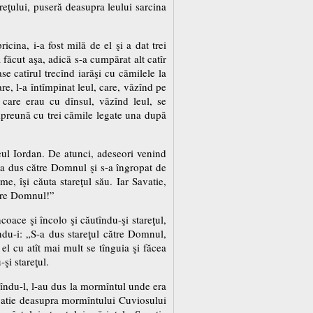
areţului, puseră deasupra leului sarcina
icina, i-a fost milă de el şi a dat trei
 făcut aşa, adică s-a cumpărat alt catîr
e catîrul trecînd iarăşi cu cămilele la
are, l-a întîmpinat leul, care, văzînd pe
 care erau cu dînsul, văzînd leul, se
împreună cu trei cămile legate una după
leul Iordan. De atunci, adeseori venind
s-a dus către Domnul şi s-a îngropat de
e, îşi căuta stareţul său. Iar Savatie,
ătre Domnul!”
oace şi încolo şi căutîndu-şi stareţul,
îndu-i: „S-a dus stareţul către Domnul,
el cu atît mai mult se tînguia şi făcea
şi stareţul.
luîndu-l, l-au dus la mormîntul unde era
avatie deasupra mormîntului Cuviosului