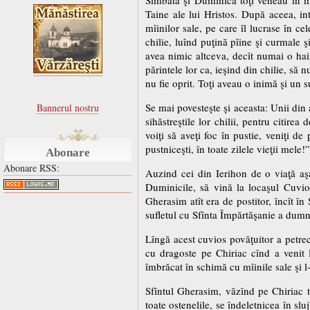
Taine ale lui Hristos. După aceea, in
mîinilor sale, pe care îl lucrase în c
chilie, luînd puţină pîine şi curmale ş
avea nimic altceva, decît numai o hai
părintele lor ca, ieşind din chilie, să n
nu fie oprit. Toţi aveau o inimă şi un su
Se mai povesteşte şi aceasta: Unii din
Bannerul nostru
sihăstreştile lor chilii, pentru citire
voiţi să aveţi foc în pustie, veniţi d
pustniceşti, în toate zilele vieţii mele!”
Abonare
Abonare RSS:
Auzind cei din Ierihon de o viaţă aşa
Duminicile, să vină la locaşul Cuvio
Gherasim atît era de postitor, încît în
sufletul cu Sfînta Împărtăşanie a dumn
Lîngă acest cuvios povăţuitor a petrecu
cu dragoste pe Chiriac cînd a venit l
îmbrăcat în schimă cu mîinile sale şi l
Sfîntul Gherasim, văzînd pe Chiriac tî
toate ostenelile, se îndeletnicea în sl