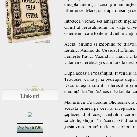
dreapta credinţă, aceia, prin nelinişte
Eftimie cel Mare, iar după dînsul şi ceil
Într-acea vreme, s-a amăgit cu înşelă
Chiril al Ierusalimului, în viaţa Cuv
Gherasim, care toate rînduielile vieţii
Acela, biruind şi izgonind pe diavolii
Eutihie. Auzind de Cuviosul Eftimie, d
numeşte Ruva. Văzîndu-l, mult s-a fol
vătămarea eretică şi s-a întors la drea
După aceasta Preasfinţitul Iuvenalie i
Teodosie, ca să-şi ia pedeapsă după fa
Deci, iarăşi a răsărit în Ierusalim şi
credinţă. Iar împărăteasa Evdochia, cun
Link-uri
Mănăstirea Cuviosului Gherasim era depa
aceasta primea pe cei noi începători, i
şaptezeci dintr-aceşti vieţuitori, căro
sa chilie, singur, în tăcere, avînd oa
gusta vreo fiertură nu le era slobod; ni
Sîmbăta şi Duminica toţi veneau în mă