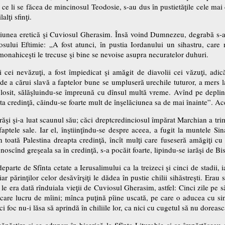
a ce li se făcea de mincinosul Teodosie, s-au dus în pustietăţile cele ma
alţi sfinţi.
ciunea eretică şi Cuviosul Gherasim. Însă voind Dumnezeu, degrabă s-a
iosului Eftimie: „A fost atunci, în pustia Iordanului un sihastru, ca
 monahiceşti le trecuse şi bine se nevoise asupra necuratelor duhuri.
 cei nevăzuţi, a fost împiedicat şi amăgit de diavolii cei văzuţi, adică
e a cărui slavă a faptelor bune se umpluseră urechile tuturor, a mers la 
osit, sălăşluindu-se împreună cu dînsul multă vreme. Avînd pe deplin 
pta credinţă, căindu-se foarte mult de înşelăciunea sa de mai înainte”. Ac
arăşi şi-a luat scaunul său; căci dreptcredinciosul împărat Marchian a tri
ptele sale. Iar el, înştiinţîndu-se despre aceea, a fugit la muntele Sina
 în toată Palestina dreapta credinţă, încît mulţi care fuseseră amăgiţi cu
oscînd greşeala sa în credinţă, s-a pocăit foarte, lipindu-se iarăşi de Bis
rte de Sfînta cetate a Ierusalimului ca la treizeci şi cinci de stadii, i
ar părinţilor celor desăvîrşiţi le dădea în pustie chilii sihăstreşti. Era
ra le era dată rînduiala vieţii de Cuviosul Gherasim, astfel: Cinci zile pe
recare lucru de mîini; mînca puţină pîine uscată, pe care o aducea cu si
ci foc nu-i lăsa să aprindă în chiliile lor, ca nici cu cugetul să nu doreasc
năstire şi se adunau în biserică la Sfînta Liturghie şi se împărtăşeau c