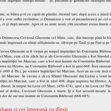
 este îngropat stareţul nostru!” Şi, plecîndu-şi genunchii deasupra mor
tie, se bătea şi el cu capul de pămînt, răcnind tare; după aceea a murit 
ul a avut suflet cuvîntător, ci Dumnezeu a voit să preamărească pe cel c
ci şi după moarte. Apoi să ne arate nouă, cîtă ascultare aveau fiarele 
ui Dumnezeu Cuviosul Gherasim cel Mare, care, din tinereţe pînă la bătrîn
 unde împreună cu sfinţii sălăşluindu-se, slăveşte pe Tatăl şi pe Fiul şi pe
vios Gherasim ar fi vieţuit pe timpul împărăţiei lui Constantin Bărbosu
el Mare, cum că în zilele lui şi ale Cuviosului Gherasim a fost Sinodul 
a împărăţiei lui Marcian, care a fost mai înainte de Constantin Bărbosul
rea lui Hristos, iar Constantin Bărbosul a fost în anul 668. Însă sinaxar
i (400 d. Hr.), pe vremea împărăţiei lui Marcian. Acel an nu este însă al s
a lui Marcian. Se cuvine a şti că Sfîntul Gherasim din Lichia a venit în P
ăţiei lui Marcian, care a fost în anul 408, după naşterea lui Hristos. A
dînsul, în timpul lui Leon cel Mare, (450-474), apoi a lui Leon cel Tîn
nul al doilea, Cuviosul Gherasim a murit. Şi a fost această moarte în
şi doi de ani mai înainte de Constantin Bărbosul (668-685).
uliana şi cei împreună cu dînşii