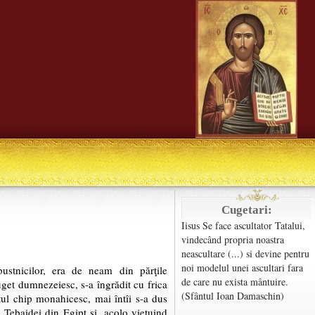
Cugetari:
Iisus Se face ascultator Tatalui,
vindecând propria noastra
neascultare (...) si devine pentru
noi modelul unei ascultari fara
ustnicilor, era de neam din părţile
de care nu exista mântuire.
uget dumnezeiesc, s-a îngrădit cu frica
(Sfântul Ioan Damaschin)
tul chip monahicesc, mai întîi s-a dus
 Tebaidei din Egipt şi, acolo vieţuind