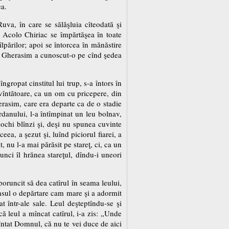
ea.
va, în care se sălăşluia cîteodată şi
e. Acolo Chiriac se împărtăşea în toate
lpărilor; apoi se întorcea în mănăstire
ul Gherasim a cunoscut-o pe cînd şedea
gropat cinstitul lui trup, s-a întors în
uvîntătoare, ca un om cu pricepere, din
herasim, care era departe ca de o stadie
danului, l-a întîmpinat un leu bolnav,
u ochi blînzi şi, deşi nu spunea cuvinte
eea, a şezut şi, luînd piciorul fiarei, a
, nu l-a mai părăsit pe stareţ, ci, ca un
nci îl hrănea stareţul, dîndu-i uneori
 poruncit să dea catîrul în seama leului,
dînsul o depărtare cam mare şi a adormit
t într-ale sale. Leul deşteptîndu-se şi
că leul a mîncat catîrul, i-a zis: „Unde
uvîntat Domnul, că nu te vei duce de aici