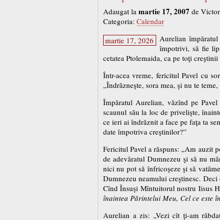
martie 17, 2007
Adaugat la
de Victor
Categoria:
Calendar
Aurelian împăratul 
martie 17, 2026
împotrivi, să fie li
cetatea Ptolemaida, ca pe toţi creştinii 
Într-acea vreme, fericitul Pavel cu so
„Îndrăzneşte, sora mea, şi nu te teme, c
Împăratul Aurelian, văzînd pe Pavel f
scaunul său la loc de privelişte, înaint
ce ieri ai îndrăznit a face pe faţa ta s
date împotriva creştinilor?”
Fericitul Pavel a răspuns: „Am auzit po
de adevăratul Dumnezeu şi să nu mărt
nici nu pot să înfricoşeze şi să vată
Dumnezeu neamului creştinesc. Deci cin
Cînd Însuşi Mîntuitorul nostru Iisus H
înaintea Părintelui Meu, Cel ce este î
Aurelian a zis: „Vezi cît ţi-am răbda