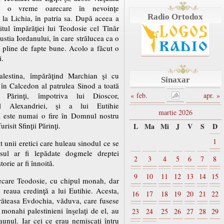
 o vreme oarecare în nevoinţe
Radio Ortodox
i la Lichia, în patria sa. După aceea a
şitul împărăţiei lui Teodosie cel Tînăr
pustia Iordanului, în care strălucea ca o
e pline de fapte bune. Acolo a făcut o
i.
Palestina, împărăţind Marchian şi cu
Sinaxar
 în Calcedon al patrulea Sinod a toată
 Părinţi, împotriva lui Dioscor,
« feb.
apr. »
al Alexandriei, şi a lui Eutihie
martie 2026
ă este numai o fire în Domnul nostru
urisit Sfinţii Părinţi.
L
Ma
Mi
J
V
S
D
1
 unii eretici care huleau sinodul ce se
nsul ar fi lepădate dogmele dreptei
2
3
4
5
6
7
8
torie ar fi înnoită.
9
10
11
12
13
14
15
ecare Teodosie, cu chipul monah, dar
e reaua credinţă a lui Eutihie. Acesta,
16
17
18
19
20
21
22
ărăteasa Evdochia, văduva, care fusese
 monahi palestinieni înşelaţi de el, au
23
24
25
26
27
28
29
aunul. Iar cei ce erau nemişcaţi întru