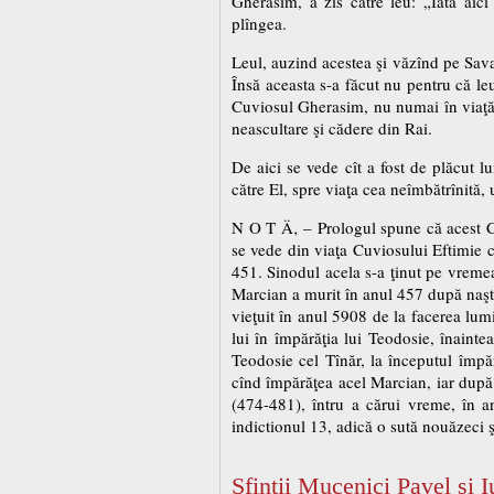
Gherasim, a zis către leu: „Iată aici
plîngea.
Leul, auzind acestea şi văzînd pe Sava
Însă aceasta s-a făcut nu pentru că le
Cuviosul Gherasim, nu numai în viaţă, 
neascultare şi cădere din Rai.
De aici se vede cît a fost de plăcut l
către El, spre viaţa cea neîmbătrînită,
N O T Ä‚ – Prologul spune că acest Cu
se vede din viaţa Cuviosului Eftimie c
451. Sinodul acela s-a ţinut pe vreme
Marcian a murit în anul 457 după naşte
vieţuit în anul 5908 de la facerea lumi
lui în împărăţia lui Teodosie, înainte
Teodosie cel Tînăr, la începutul împăr
cînd împărăţea acel Marcian, iar după 
(474-481), întru a cărui vreme, în a
indictionul 13, adică o sută nouăzeci 
Sfinţii Mucenici Pavel şi I