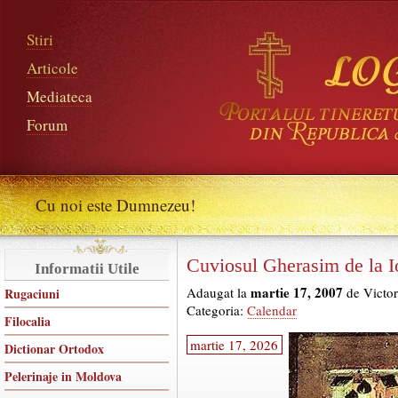
Stiri
Articole
Mediateca
Forum
Cu noi este Dumnezeu!
Cuviosul Gherasim de la I
Informatii Utile
martie 17, 2007
Adaugat la
de Victor
Rugaciuni
Categoria:
Calendar
Filocalia
martie 17, 2026
Dictionar Ortodox
Pelerinaje in Moldova