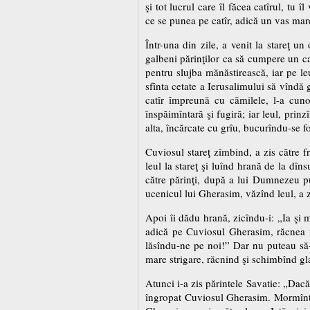
şi tot lucrul care îl făcea catîrul, tu
ce se punea pe catîr, adică un vas mar
Într-una din zile, a venit la stareţ un
galbeni părinţilor ca să cumpere un cat
pentru slujba mănăstirească, iar pe le
sfînta cetate a Ierusalimului să vîndă g
catîr împreună cu cămilele, l-a cuno
înspăimîntară şi fugiră; iar leul, pri
alta, încărcate cu grîu, bucurîndu-se foa
Cuviosul stareţ zîmbind, a zis către f
leul la stareţ şi luînd hrană de la dî
către părinţi, după a lui Dumnezeu pur
ucenicul lui Gherasim, văzînd leul, a z
Apoi îi dădu hrană, zicîndu-i: „Ia şi 
adică pe Cuviosul Gherasim, răcnea foa
lăsîndu-ne pe noi!” Dar nu puteau să-l
mare strigare, răcnind şi schimbînd gla
Atunci i-a zis părintele Savatie: „Dacă
îngropat Cuviosul Gherasim. Mormîntul