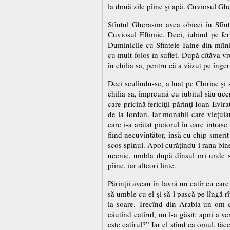
la două zile pîine şi apă. Cuviosul Ghe
Sfîntul Gherasim avea obicei în Sfîn
Cuviosul Eftimie. Deci, iubind pe feri
Duminicile cu Sfintele Taine din mîini
cu mult folos în suflet. După cîtăva 
în chilia sa, pentru că a văzut pe înge
Deci sculîndu-se, a luat pe Chiriac şi 
chilia sa, împreună cu iubitul său uce
care pricină fericiţii părinţi Ioan Evi
de la Iordan. Iar monahii care vieţui
care i-a arătat piciorul în care intras
fiind necuvîntător, însă cu chip smerit 
scos spinul. Apoi curăţindu-i rana bine,
ucenic, umbla după dînsul ori unde se
pîine, iar alteori linte.
Părinţii aveau în lavră un catîr cu care
să umble cu el şi să-l pască pe lîngă r
la soare. Trecînd din Arabia un om cu 
căutînd catîrul, nu l-a găsit; apoi a v
este catîrul?” Iar el stînd ca omul, tăc