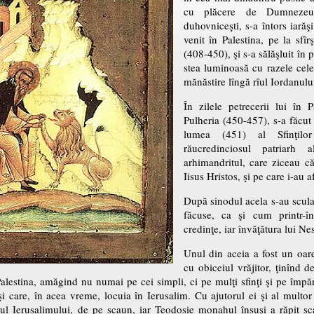
cu plăcere de Dumnezeu
duhovniceşti, s-a întors iarăş
venit în Palestina, pe la sfîr
(408-450), şi s-a sălăşluit în 
stea luminoasă cu razele cel
mănăstire lîngă rîul Iordanulu
În zilele petrecerii lui în 
Pulheria (450-457), s-a făcut
lumea (451) al Sfinţilor
răucredinciosul patriarh 
arhimandritul, care ziceau c
Iisus Hristos, şi pe care i-au af
După sinodul acela s-au sculat
făcuse, ca şi cum printr-î
credinţe, iar învăţătura lui Nes
Unul din aceia a fost un oar
cu obiceiul vrăjitor, ţinînd d
 Palestina, amăgind nu numai pe cei simpli, ci pe mulţi sfinţi şi pe împ
i care, în acea vreme, locuia în Ierusalim. Cu ajutorul ei şi al multor
arhul Ierusalimului, de pe scaun, iar Teodosie monahul însuşi a răpit sc