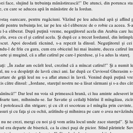
 îl vei face, slujind la trebuinţa mănăstirească!” De atunci, din porunca st
e, cu care se aducea apă în mănăstire de la Iordan.
 ostaş oarecare, pentru rugăciuni. Văzînd pe leu aducînd apă şi aflînd pr
îr pentru trebuinţa lor, iar pe leu să-l elibereze de o robie ca aceea. S-a
u l-a eliberat. După puţină vreme, neguţătorul acela din Arabia care luas
rîu, avea cu el şi catîrul acela. Şi după ce a trecut Iordanul, din întîmpl
scut. Apoi deodată răcnind, s-a repezit la dînsul. Neguţătorul şi cei
nzîndu-l de frîu cu gura, cum era obiceiul lui mai înainte, ducea catîrul 
rte şi mugind, că a aflat catîrul pe care-l pierduse, şi l-a adus la stareţ.
raţi: „În zadar am ocărît leul, crezînd că a mîncat catîrul!” Şi a numit 
nsul, nu s-a despărţit de lavră cinci ani. Iar după ce Cuviosul Gherasim 
tare de grijă leul nu s-a aflat atunci în lavră. Venind după puţină vrem
is către dînsul: „Iordane, stareţul nostru ne-a lăsat sărmani şi s-a dus c
mănîncă!” Dar leul nu voia să primească hrană, ci lua aminte adeseori înc
rte tare, mîhnindu-se. Iar Savatie şi ceilalţi bătrîni îl mîngăiau, zic
 potolească din strigare; şi cu cît ei socoteau a-l mîngîia prin cuvinte, 
suri şi cu faţa şi cu ochii, arătîndu-şi mîhnirea pe care o avea nevăzîndu-
 nu ne crezi, mergi cu noi şi-ţi vom arăta locul unde zace stareţul”. Şi 
 era departe de biserică, ca la cinci paşi de picior. Stînd părintele S