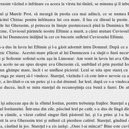
rasim văzînd o înfrînare ca aceea la vîrsta lui tînără, se minuna şi îl iub
tul şi Marele Post, să meargă în pustia cea mai adîncă, ce se numea Ru
citul Chiriac pentru înfrînarea lui cea mare, îl lua cu dînsul la pusti
le lui Gherasim, şi petrecea în linişte pustnicească pînă la Duminica Stî
vreme, Cuviosul părintele nostru Eftimie a murit, a cărui mutare Cuvios
rii lui Dumnezeu înălţînd la cer cu bucurie sufletul Cuviosului Eftimie.
s-a dus în lavra lui Eftimie şi l-a găsit adormit întru Domnul. După ce a în
nic Chiriac. Acestui mare plăcut al lui Dumnezeu i-a slujit o fiară nec
rat şi Sofronie sofistul scriu aşa în Limonar: Am venit în lavra lui ava G
au acolo ne-au spus despre ava Gherasim că, umblînd el prin pustiul Ior
e un ghimpe mare, încît i se umflase piciorul. Leul se uita spre stareţ c
ruga pe stareţ să-l vindece. Stareţul, văzîndu-l că este într-o nevoie ca ac
 a învăluit-o cu un petec şi i-a dat drumul. Iar leul, după ce s-a vindecat
 ducea, încît se mira stareţul de recunoştinţa cea bună a fiarei. De atu
 îşi aduceau apa de la sfîntul Iordan, pentru trebuinţa fraţilor. Stareţul a
îul Iordanului. Într-una din zile, păscînd leul pe catîr, s-a dus de lîngă 
cămile, a văzut catîrul singur fără păstorul lui, şi l-a prins şi l-a lua
enit la ava Gherasim trist şi mîhnit că pierduse catîrul. Stareţul, gîndind 
ea, căutînd în jos. Stareţul i-a zis iarăşi: „Oare l-ai mîncat? Bine este c