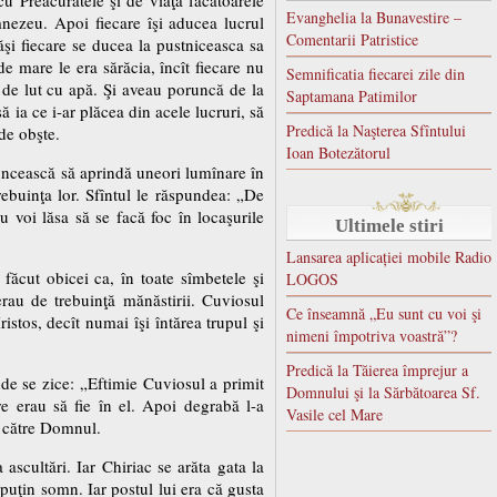
Evanghelia la Bunavestire –
mnezeu. Apoi fiecare îşi aducea lucrul
Comentarii Patristice
ăşi fiecare se ducea la pustniceasca sa
de mare le era sărăcia, încît fiecare nu
Semnificatia fiecarei zile din
 de lut cu apă. Şi aveau poruncă de la
Saptamana Patimilor
să ia ce i-ar plăcea din acele lucruri, să
Predică la Naşterea Sfîntului
 de obşte.
Ioan Botezătorul
runcească să aprindă uneori lumînare în
trebuinţa lor. Sfîntul le răspundea: „De
u voi lăsa să se facă foc în locaşurile
Ultimele stiri
Lansarea aplicației mobile Radio
făcut obicei ca, în toate sîmbetele şi
LOGOS
rau de trebuinţă mănăstirii. Cuviosul
Ce înseamnă „Eu sunt cu voi şi
istos, decît numai îşi întărea trupul şi
nimeni împotriva voastră”?
Predică la Tăierea împrejur a
unde se zice: „Eftimie Cuviosul a primit
Domnului şi la Sărbătoarea Sf.
re erau să fie în el. Apoi degrabă l-a
Vasile cel Mare
e către Domnul.
ascultări. Iar Chiriac se arăta gata la
 puţin somn. Iar postul lui era că gusta