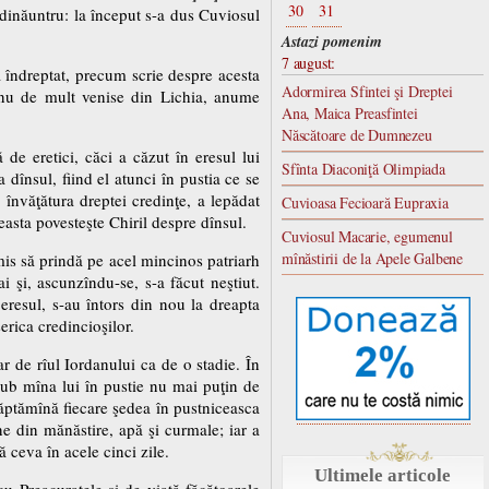
30
31
i dinăuntru: la început s-a dus Cuviosul
Astazi pomenim
7 august:
 îndreptat, precum scrie despre acesta
Adormirea Sfintei şi Dreptei
re nu de mult venise din Lichia, anume
Ana, Maica Preasfintei
Născătoare de Dumnezeu
 de eretici, căci a căzut în eresul lui
Sfînta Diaconiţă Olimpiada
dînsul, fiind el atunci în pustia ce se
învăţătura dreptei credinţe, a lepădat
Cuvioasa Fecioară Eupraxia
easta povesteşte Chiril despre dînsul.
Cuviosul Macarie, egumenul
mînăstirii de la Apele Galbene
mis să prindă pe acel mincinos patriarh
i şi, ascunzîndu-se, s-a făcut neştiut.
 eresul, s-au întors din nou la dreapta
erica credincioşilor.
ar de rîul Iordanului ca de o stadie. În
u sub mîna lui în pustie nu mai puţin de
 săptămînă fiecare şedea în pustniceasca
ne din mănăstire, apă şi curmale; iar a
ă ceva în acele cinci zile.
Ultimele articole
u Preacuratele şi de viaţă făcătoarele