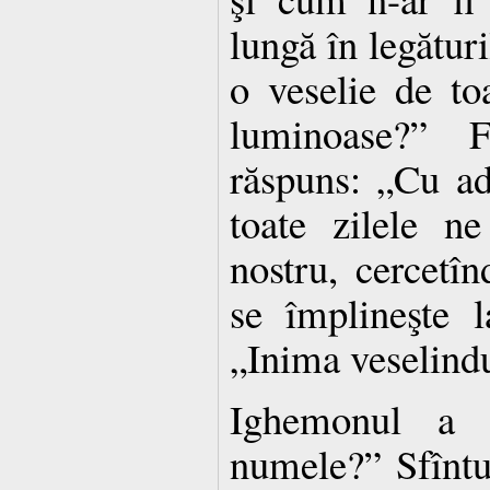
lungă în legături
o veselie de toa
luminoase?” F
răspuns: „Cu ad
toate zilele ne
nostru, cercetî
se împlineşte l
„Inima veselindu-
Ighemonul a 
numele?” Sfînt