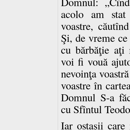
Domnul: „Cînd
acolo am stat 
voastre, căutînd
Şi, de vreme ce
cu bărbăţie aţi
voi fi vouă ajuto
nevoinţa voastră
voastre în cartea
Domnul S-a făc
cu Sfîntul Teodo
Iar ostaşii care