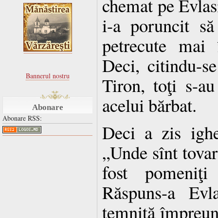
chemat pe Evlasie
i-a poruncit să
petrecute mai î
Deci, citindu-s
Bannerul nostru
Tiron, toţi s-a
acelui bărbat.
Abonare
Abonare RSS:
Deci a zis igh
„Unde sînt tovar
fost pomeniţi
Răspuns-a Evla
temniţă împreună