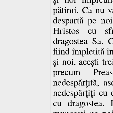
pătimi. Că nu v
despartă pe noi
Hristos cu sf
dragostea Sa. 
fiind împletită în
şi noi, aceşti tr
precum Preas
nedespărţită, a
nedespărţiţi cu 
cu dragostea. 
munceşti pe no