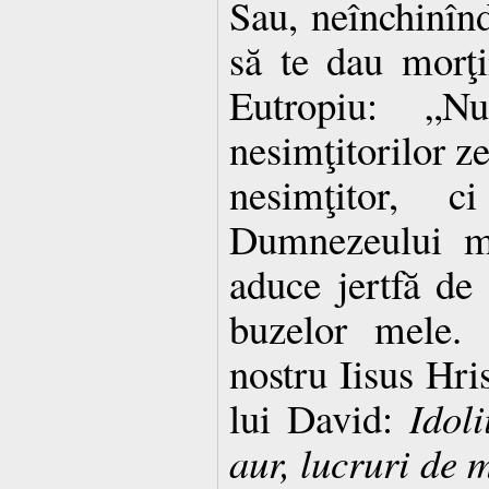
Sau, neînchinînd
să te dau morţi
Eutropiu: „
nesimţitorilor ze
nesimţitor, 
Dumnezeului me
aduce jertfă de 
buzelor mele.
nostru Iisus Hris
lui David:
Idoli
aur, lucruri de 