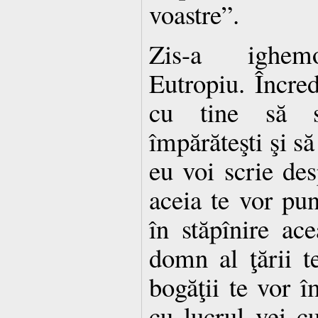
voastre”.
Zis-a ighemo
Eutropiu. Încred
cu tine să s
împărăteşti şi să
eu voi scrie des
aceia te vor pun
în stăpînire ac
domn al ţării t
bogăţii te vor î
cu lucrul vei c