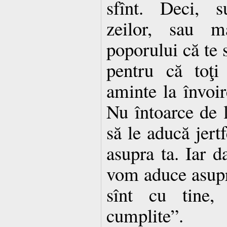
sfînt. Deci, s
zeilor, sau m
poporului că te s
pentru că toţi
aminte la învoire
Nu întoarce de l
să le aducă jert
asupra ta. Iar d
vom aduce asupra
sînt cu tine, 
cumplite”.