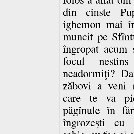
din cinste Pu
ighemon mai în
muncit pe Sfînt
îngropat acum 
focul nestin
neadormiţi? Da
zăbovi a veni 
care te va pi
păgînule în fă
îngrozeşti cu