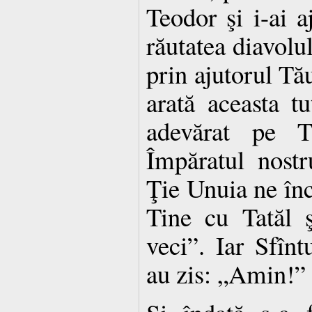
Teodor şi i-ai a
răutatea diavolul
prin ajutorul Tău
arată aceasta t
adevărat pe 
Împăratul nostr
Ţie Unuia ne în
Tine cu Tatăl 
veci”. Iar Sfînt
au zis: „Amin!”