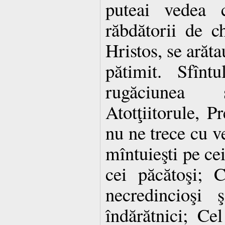
puteai vedea 
răbdătorii de ch
Hristos, se arăt
pătimit. Sfînt
rugăciunea 
Atotţiitorule, P
nu ne trece cu v
mîntuieşti pe cei
cei păcătoşi; 
necredincioşi 
îndărătnici; Ce