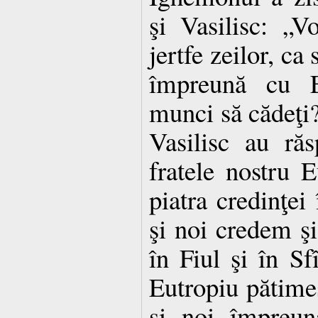
şi Vasilisc: „V
jertfe zeilor, ca 
împreună cu Eu
munci să cădeţi?”
Vasilisc au ră
fratele nostru E
piatra credinţei 
şi noi credem şi
în Fiul şi în S
Eutropiu pătimeş
şi noi împreun