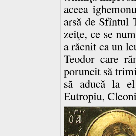
aceea ighemonul
arsă de Sfîntul 
zeiţe, ce se num
a răcnit ca un le
Teodor care ră
poruncit să trimi
să aducă la el
Eutropiu, Cleonic