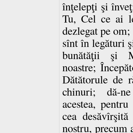
înţelepţi şi înve
Tu, Cel ce ai l
dezlegat pe om; 
sînt în legături 
bunătăţii şi M
noastre; Începăt
Dătătorule de r
chinuri; dă-n
acestea, pentr
cea desăvîrşită
nostru, precum a