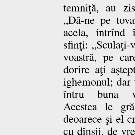
temniţă, au zis
„Dă-ne pe tovar
acela, intrînd 
sfinţi: „Sculaţi-
voastră, pe ca
dorire aţi aşte
ighemonul; dar 
întru buna vo
Acestea le grăi
deoarece şi el 
cu dînşii, de vr