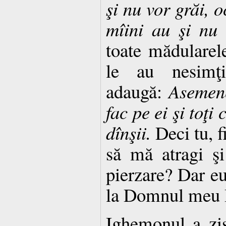
şi nu vor grăi, o
mîini au şi nu 
toate mădularel
le au nesimţi
adaugă:
Asemene
fac pe ei şi toţi
dînşii.
Deci tu, fi
să mă atragi şi
pierzare? Dar e
la Domnul meu I
Ighemonul a zis