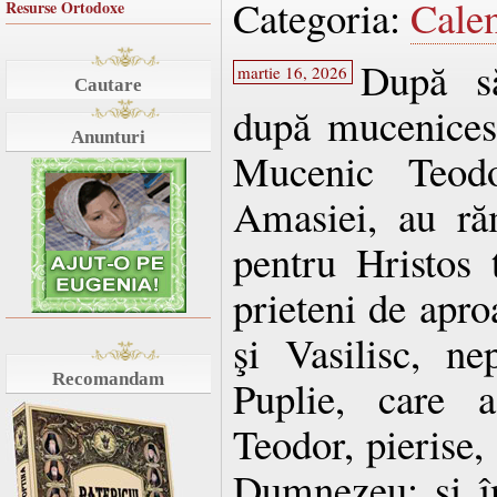
Categoria:
Cale
Resurse Ortodoxe
După să
martie 16, 2026
Cautare
după mucenicescu
Anunturi
Mucenic Teodo
Amasiei, au ră
pentru Hristos t
prieteni de apro
şi Vasilisc, n
Recomandam
Puplie, care 
Teodor, pierise, 
Dumnezeu; şi în