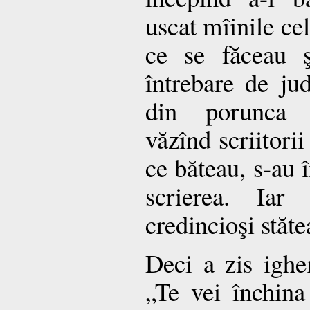
uscat mîinile cel
ce se făceau ş
întrebare de jud
din porunca 
văzînd scriitorii
ce băteau, s-au î
scrierea. Iar
credincioşi stăte
Deci a zis igh
„Te vei închina 