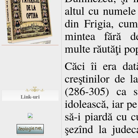
altul cu numele
din Frigia, cum
mintea fără d
multe răutăţi pop
Căci îi era dat
creştinilor de 
(286-305) ca să
Link-uri
idolească, iar pe
să-i piardă cu 
şezînd la judeca