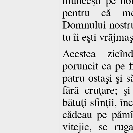
pentru că m
Domnului nostru
tu îi eşti vrăjmaş
Acestea zicî
poruncit ca pe fi
patru ostaşi şi s
fără cruţare; ş
bătuţi sfinţii, în
cădeau pe pămîn
vitejie, se ru