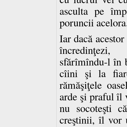
asculta pe împ
poruncii acelora
Iar dacă acestor
încredinţezi
sfărîmîndu-l în b
cîini şi la fia
rămăşiţele oase
arde şi praful îl
nu socoteşti că
creştinii, îl vo