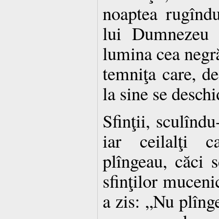
noaptea rugînd
lui Dumnezeu c
lumina cea negrăi
temniţa care, de
la sine se deschi
Sfinţii, sculîndu
iar ceilalţi c
plîngeau, căci s
sfinţilor mucenic
a zis: „Nu plînge