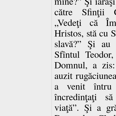
mine?” Şi iarăşi
către Sfinţii 
„Vedeţi că Împ
Hristos, stă cu 
slavă?” Şi au 
Sfîntul Teodor,
Domnul, a zis:
auzit rugăciunea
a venit întru 
încredinţaţi s
viaţă”. Şi a gră