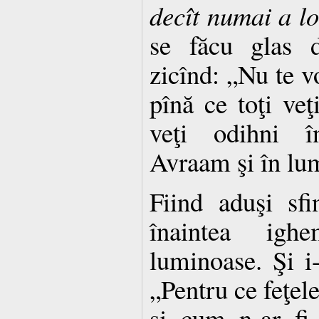
decît numai a lo
se făcu glas d
zicînd: „Nu te vo
pînă ce toţi veţ
veţi odihni în
Avraam şi în lum
Fiind aduşi sfi
înaintea igh
luminoase. Şi i
„Pentru ce feţele
şi cum n-ar fi