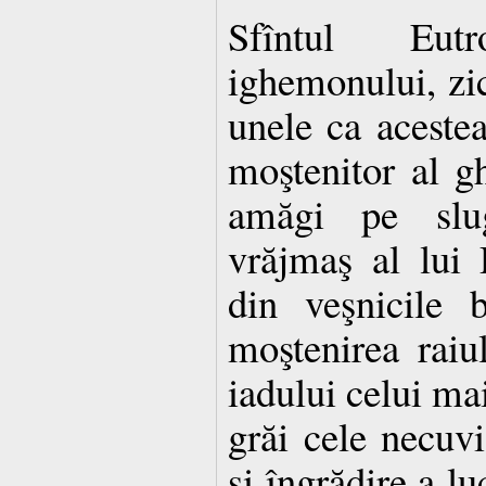
Sfîntul Eut
ighemonului, zic
unele ca acestea,
moştenitor al g
amăgi pe slu
vrăjmaş al lui
din veşnicile b
moştenirea raiul
iadului celui mai
grăi cele necuvi
şi îngrădire a lu