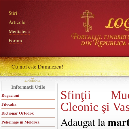
Stiri
Articole
Mediateca
Forum
Cu noi este Dumnezeu!
Informatii Utile
Sfinţii Muc
Rugaciuni
Cleonic şi Vas
Filocalia
Dictionar Ortodox
mart
Adaugat la
Pelerinaje in Moldova