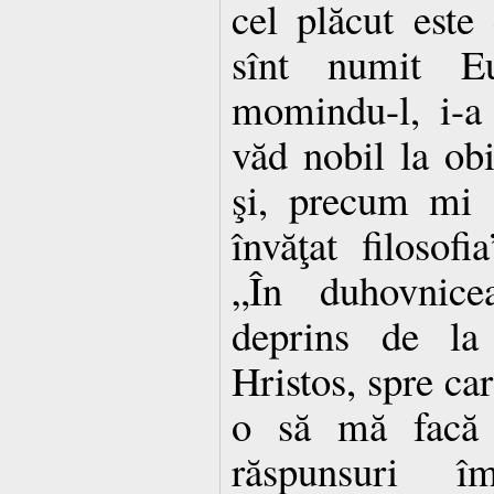
cel plăcut este 
sînt numit Eu
momindu-l, i-a 
văd nobil la obi
şi, precum mi 
învăţat filosofi
„În duhovnice
deprins de l
Hristos, spre ca
o să mă facă 
răspunsuri împ