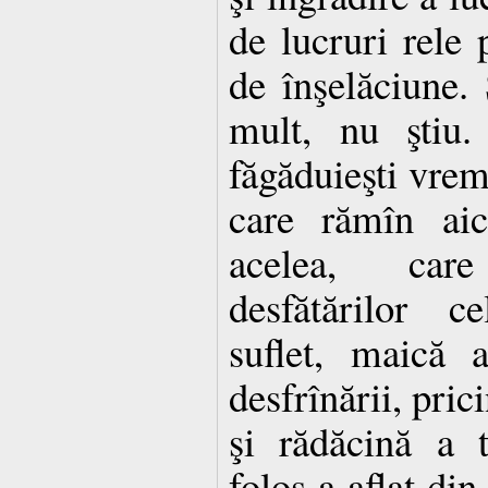
de lucruri rele 
de înşelăciune. 
mult, nu ştiu.
făgăduieşti vreme
care rămîn ai
acelea, car
desfătărilor c
suflet, maică 
desfrînării, prici
şi rădăcină a t
folos a aflat din