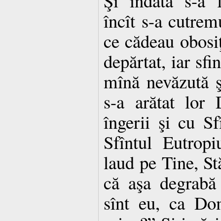
Şi îndată s-a 
încît s-a cutremu
ce cădeau obosiţ
depărtat, iar sfi
mînă nevăzută şi
s-a arătat lor
îngerii şi cu Sf
Sfîntul Eutrop
laud pe Tine, St
că aşa degrabă
sînt eu, ca Do