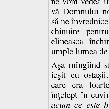
ne vom vedea unu
vă Domnului nos
să ne învrednice
chinuire pentr
elineasca închi
umple lumea de
Aşa mîngîind sfi
ieşit cu ostaşii
care era foart
înţelept în cuvi
acum ce este b