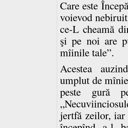
Care este Începăt
voievod nebiruit
ce-L cheamă din
şi pe noi are p
mîinile tale”.
Acestea auzind
umplut de mînie 
peste gură pe 
„Necuviinciosule
jertfă zeilor, ia
începînd a-l b