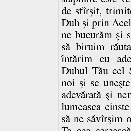
de sfîrşit, trim
Duh şi prin Acel
ne bucurăm şi s
să biruim răuta
întărim cu ade
Duhul Tău cel S
noi şi se uneşt
adevărată şi ne
lumeasca cinste 
să ne săvîrşim o
Ta cea cerească