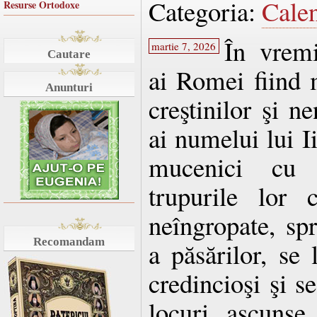
Categoria:
Cale
Resurse Ortodoxe
În vremi
martie 7, 2026
Cautare
ai Romei fiind 
Anunturi
creştinilor şi n
ai numelui lui I
mucenici cu d
trupurile lor c
neîngropate, spr
Recomandam
a păsărilor, se 
credincioşi şi s
locuri ascunse