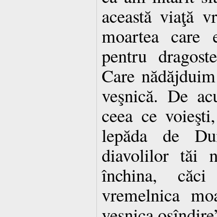
această viaţă v
moartea care e
pentru dragost
Care nădăjduim 
veşnică. De ac
ceea ce voieşt
lepăda de Dum
diavolilor tăi
închina, căci
vremelnica moa
veşnica osîndire