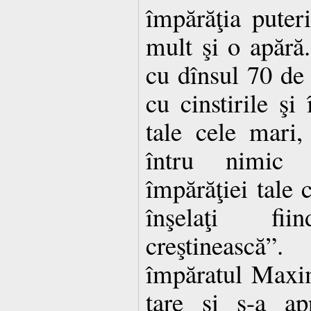
împărăţia puteri
mult şi o apără
cu dînsul 70 de o
cu cinstirile şi
tale cele mari,
întru nimic 
împărăţiei tale c
înşelaţi fi
creştinească”.
împăratul Maxim
tare şi s-a ap