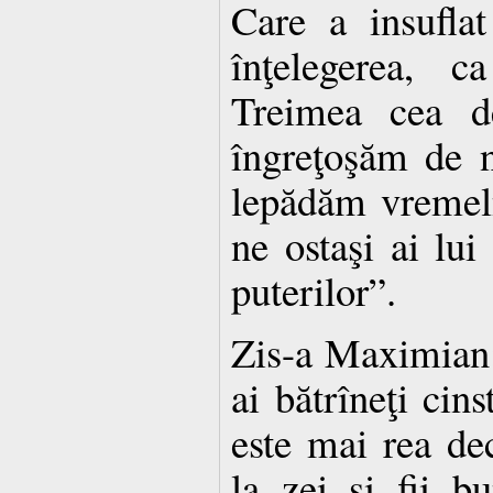
Care a insuflat
înţelegerea, 
Treimea cea d
îngreţoşăm de n
lepădăm vremeln
ne ostaşi ai lu
puterilor”.
Zis-a Maximian: 
ai bătrîneţi cins
este mai rea dec
la zei şi fii bu