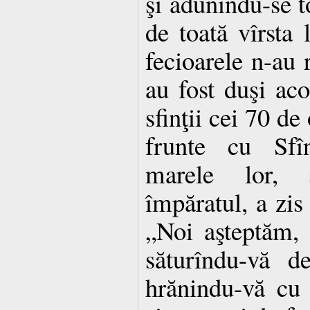
şi adunîndu-se t
de toată vîrsta l
fecioarele n-au 
au fost duşi aco
sfinţii cei 70 de 
frunte cu Sfî
marele lor, 
împăratul, a zis 
„Noi aşteptăm, 
săturîndu-vă d
hrănindu-vă cu 