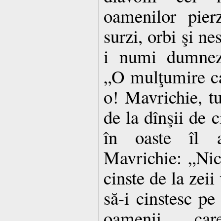
oamenilor pier
surzi, orbi şi ne
i numi dumneze
„O mulţumire ca 
o! Mavrichie, tu
de la dînşii de c
în oaste îl a
Mavrichie: „Nic
cinste de la zeii
să-i cinstesc pe
oamenii car