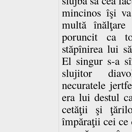
slujba sa cea făc
mincinos îşi va
multă înălţare
poruncit ca t
stăpînirea lui să
El singur s-a sîr
slujitor diavo
necuratele jertf
era lui destul c
cetăţii şi ţări
împăraţii cei ce 