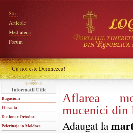
Stiri
Articole
Mediateca
Forum
Cu noi este Dumnezeu!
Informatii Utile
Aflarea moa
Rugaciuni
mucenici din
Filocalia
Dictionar Ortodox
mart
Adaugat la
Pelerinaje in Moldova