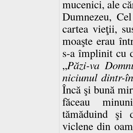
mucenici, ale că
Dumnezeu, Cel 
cartea vieţii, su
moaşte erau între
s-a împlinit cu d
„
Păzi-va Domnu
niciunul dintr-î
Încă şi bună mir
făceau minuni
tămăduind şi d
viclene din oam