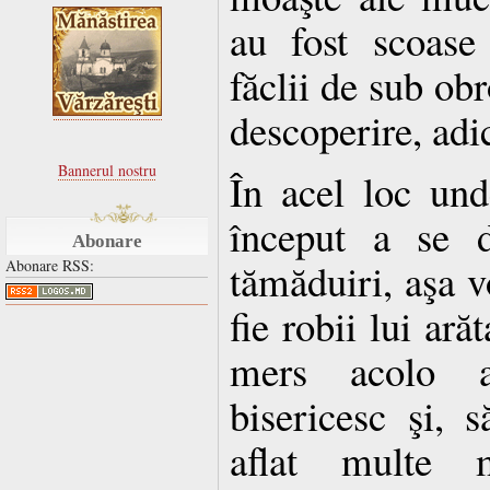
au fost scoase
făclii de sub ob
descoperire, adi
Bannerul nostru
În acel loc und
început a se d
Abonare
tămăduiri, aşa 
Abonare RSS:
fie robii lui arăt
mers acolo ar
bisericesc şi, 
aflat multe m