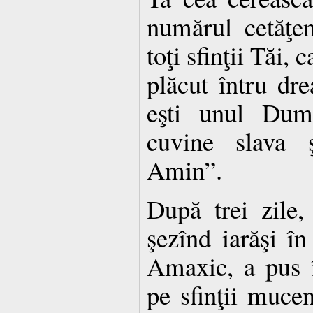
numărul cetăţen
toţi sfinţii Tăi,
plăcut întru dre
eşti unul Dum
cuvine slava ş
Amin”.
După trei zile
şezînd iarăşi în
Amaxic, a pus î
pe sfinţii mucen