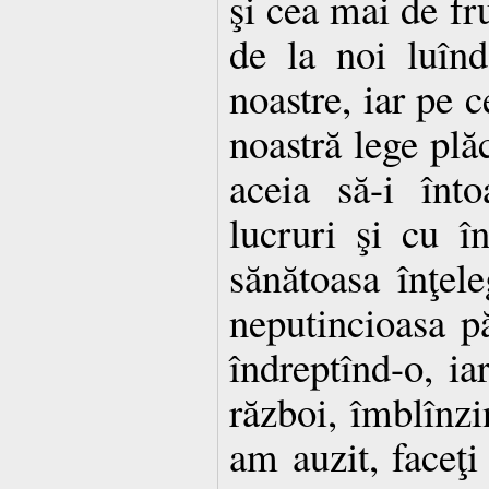
şi cea mai de fru
de la noi luînd
noastre, iar pe c
noastră lege pl
aceia să-i înto
lucruri şi cu în
sănătoasa înţel
neputincioasa p
îndreptînd-o, ia
război, îmblînz
am auzit, faceţi