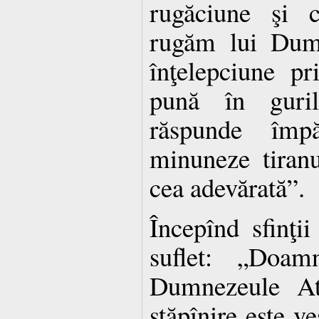
rugăciune şi 
rugăm lui Dum
înţelepciune p
pună în guri
răspunde împ
minuneze tiranu
cea adevărată”.
Începînd sfinţi
suflet: „Doamn
Dumnezeule Ato
stăpînire este ve