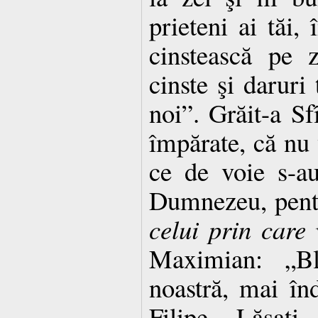
prieteni ai tăi,
cinstească pe 
cinste şi daruri 
noi”. Grăit-a Sfî
împărate, că nu v
ce de voie s-au
Dumnezeu, pentr
celui prin care
Maximian: „Blî
noastră, mai înd
Filipe. Lăsaţi