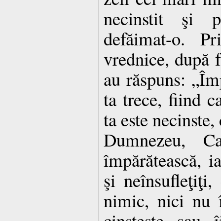
necinstit şi p
defăimat-o. P
vrednice, după fa
au răspuns: „Împ
ta trece, fiind c
ta este necinste,
Dumnezeu, Ca
împărătească, ia
şi neînsufleţiţi,
nimic, nici nu 
cinsteşte sau î