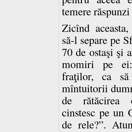
temere răspunzi 
Zicînd aceasta,
să-l separe pe S
70 de ostaşi şi a
momiri pe ei:
fraţilor, ca s
mîntuitorii dumn
de rătăcirea 
cinstesc pe un O
de rele?”. Atun