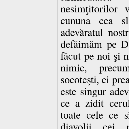
nesimţitorilor 
cununa cea slă
adevăratul nos
defăimăm pe Du
făcut pe noi şi 
nimic, precu
socoteşti, ci pr
este singur ade
ce a zidit ceru
toate cele ce sî
diavolii cei 