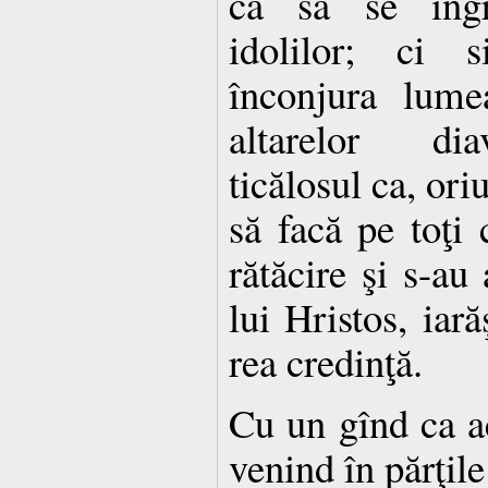
ca să se îngri
idolilor; ci s
înconjura lume
altarelor dia
ticălosul ca, ori
să facă pe toţi 
rătăcire şi s-au
lui Hristos, iară
rea credinţă.
Cu un gînd ca a
venind în părţile