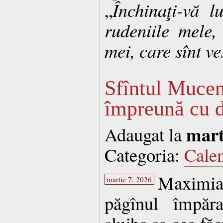
„
Închinaţi-vă l
rudeniile mele,
mei, care sînt ve
Sfîntul Mucen
împreună cu d
mart
Adaugat la
Categoria:
Cale
Maximi
martie 7, 2026
păgînul împăra