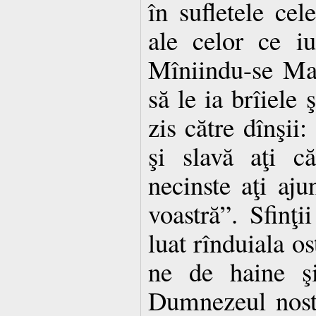
în sufletele ce
ale celor ce i
Mîniindu-se Ma
să le ia brîiele 
zis către dînşii:
şi slavă aţi c
necinste aţi aju
voastră”. Sfinţi
luat rînduiala o
ne de haine ş
Dumnezeul nostr