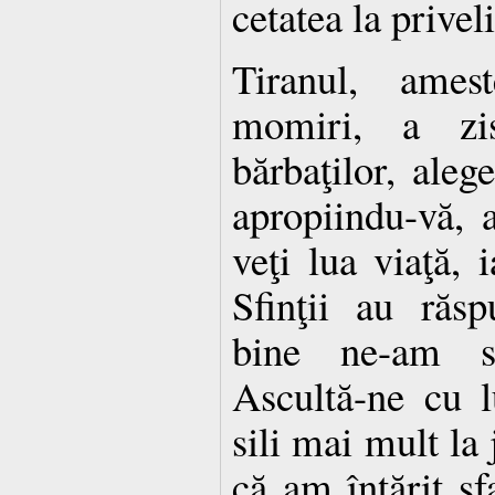
cetatea la priveli
Tiranul, ames
momiri, a zis
bărbaţilor, alege
apropiindu-vă, a
veţi lua viaţă,
Sfinţii au răs
bine ne-am sf
Ascultă-ne cu 
sili mai mult la 
că am întărit sf