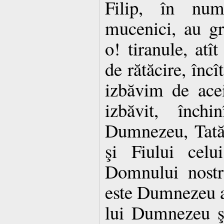
Filip, în nume
mucenici, au gr
o! tiranule, at
de rătăcire, încî
izbăvim de ace
izbăvit, închi
Dumnezeu, Tatăl
şi Fiului celu
Domnului nostr
este Dumnezeu a
lui Dumnezeu şi