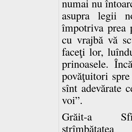
numai nu întoarc
asupra legii n
împotriva prea p
cu vrajbă vă scu
faceţi lor, luînd
prinoasele. Încă
povăţuitori spre 
sînt adevărate 
voi”.
Grăit-a Sfî
strîmbătate