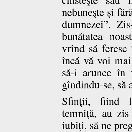
nebuneşte şi fără
dumnezei”. Zis
bunătatea noas
vrînd să feresc 
încă vă voi mai
să-i arunce în t
gîndindu-se, să a
Sfinţii, fiind
temniţă, au zis 
iubiţi, să ne pre