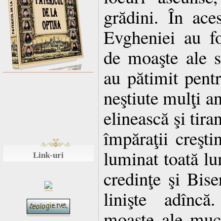
grădini. În aces
Evgheniei au f
de moaşte ale s
au pătimit pent
neştiute mulţi an
elinească şi tira
împăraţii creşti
luminat toată l
Link-uri
credinţe şi Bise
linişte adîncă
moaşte ale muc