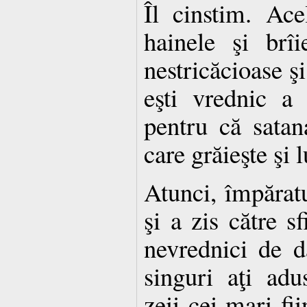
Îl cinstim. Ac
hainele şi brîi
nestricăcioase şi
eşti vrednic a
pentru că satana
care grăieşte şi 
Atunci, împărat
şi a zis către sf
nevrednici de da
singuri aţi adu
zeii cei mari fii