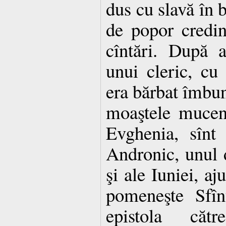
dus cu slavă în 
de popor credin
cîntări. După a
unui cleric, cu
era bărbat îmbună
moaştele muceni
Evghenia, sînt 
Andronic, unul d
şi ale Iuniei, aj
pomeneşte Sfîn
epistola căt