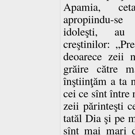
Apamia, cet
apropiindu-se 
idoleşti, au 
creştinilor: „Pr
deoarece zeii 
grăire către m
înştiinţăm a ta n
cei ce sînt între
zeii părinteşti 
tatăl Dia şi pe 
sînt mai mari de